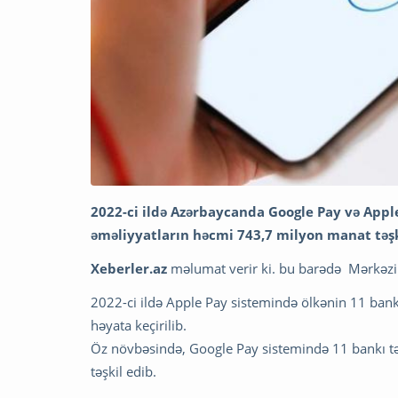
2022-ci ildə Azərbaycanda Google Pay və Apple
əməliyyatların həcmi 743,7 milyon manat təşk
Xeberler.az
məlumat verir ki. bu barədə Mərkəzi
2022-ci ildə Apple Pay sistemində ölkənin 11 ba
həyata keçirilib.
Öz növbəsində, Google Pay sistemində 11 bankı tə
təşkil edib.