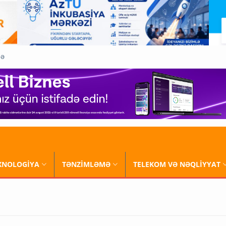
QƏ
XNOLOGİYA
TƏNZİMLƏMƏ
TELEKOM VƏ NƏQLİYYAT