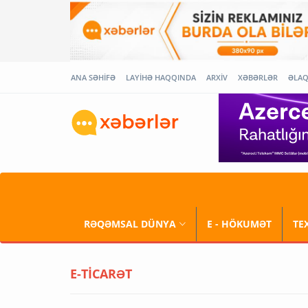
ANA SƏHİFƏ
LAYİHƏ HAQQINDA
ARXİV
XƏBƏRLƏR
ƏLA
RƏQƏMSAL DÜNYA
E - HÖKUMƏT
TE
E-TİCARƏT