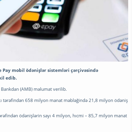
 Pay mobil ödənişlər sistemləri çərçivəsində
il edib.
 Bankdan (AMB) məlumat verilib.
nkı tərəfindən 658 milyon manat məbləğində 21,8 milyon ödəniş
rəfindən ödənişlərin sayı 4 milyon, hıcmi – 85,7 milyon manat