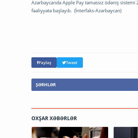
Azərbaycanda Apple Pay təmassız ödəniş sistemi 2
fəaliyyətə başlayıb. (İnterfaks-Azərbaycan)
Paylaş
Tweet
ŞƏRHLƏR
OXŞAR XƏBƏRLƏR