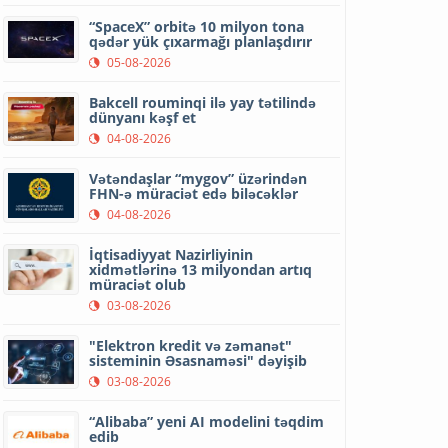
“SpaceX” orbitə 10 milyon tona
qədər yük çıxarmağı planlaşdırır
05-08-2026
Bakcell rouminqi ilə yay tətilində
dünyanı kəşf et
04-08-2026
Vətəndaşlar “mygov” üzərindən
FHN-ə müraciət edə biləcəklər
04-08-2026
İqtisadiyyat Nazirliyinin
xidmətlərinə 13 milyondan artıq
müraciət olub
03-08-2026
"Elektron kredit və zəmanət"
sisteminin Əsasnaməsi" dəyişib
03-08-2026
“Alibaba” yeni AI modelini təqdim
edib