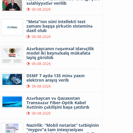
səlahiyyətlər verilib
06-08-2026
“Meta”nın süni intellekti test
zamanı başqa şirkətin sisteminə
daxil olub
06-08-2026
Azərbaycanın rəqəmsal idarəçilik
model iki beynəlxalq mükafata
layiq görülüb
06-08-2026
DSMF 7 ayda 135 minə yaxın
elektron arayış verib
06-08-2026
Azərbaycan və Qazaxıstan
Transxəzər Fiber-Optik Kabel
Xəttinin çəkilişini başa çatdırıb
06-08-2026
Nazirlik: “Mobil notariat” tətbiqinin
“mygov”a tam inteqrasiyası