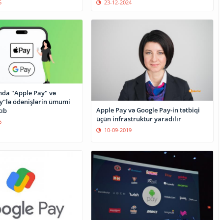
5
23-12-2024
da "Apple Pay" və
y"lə ödənişlərin ümumi
Apple Pay və Google Pay-in tətbiqi
tıb
üçün infrastruktur yaradılır
6
10-09-2019