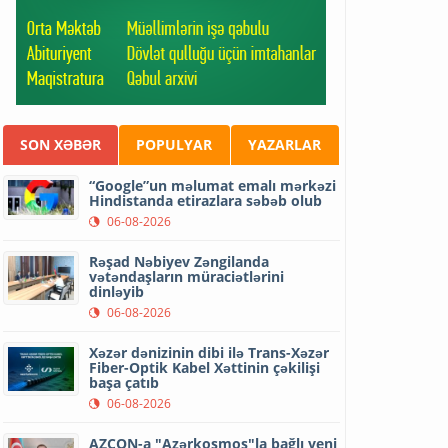
SON XƏBƏR
POPULYAR
YAZARLAR
“Google”un məlumat emalı mərkəzi
Hindistanda etirazlara səbəb olub
06-08-2026
Rəşad Nəbiyev Zəngilanda
vətəndaşların müraciətlərini
dinləyib
06-08-2026
Xəzər dənizinin dibi ilə Trans-Xəzər
Fiber-Optik Kabel Xəttinin çəkilişi
başa çatıb
06-08-2026
AZCON-a "Azərkosmos"la bağlı yeni