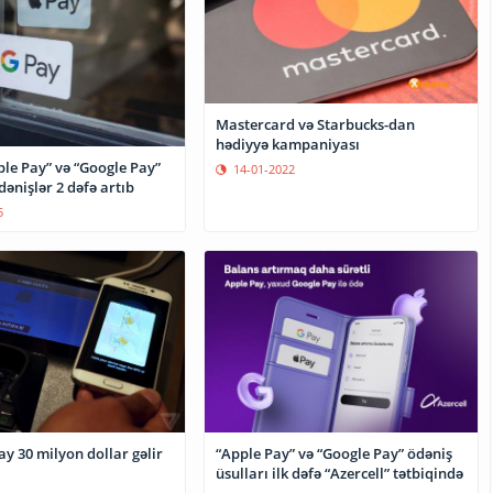
Mastercard və Starbucks-dan
hədiyyə kampaniyası
ple Pay” və “Google Pay”
14-01-2022
dənişlər 2 dəfə artıb
5
y 30 milyon dollar gəlir
“Apple Pay” və “Google Pay” ödəniş
üsulları ilk dəfə “Azercell” tətbiqində