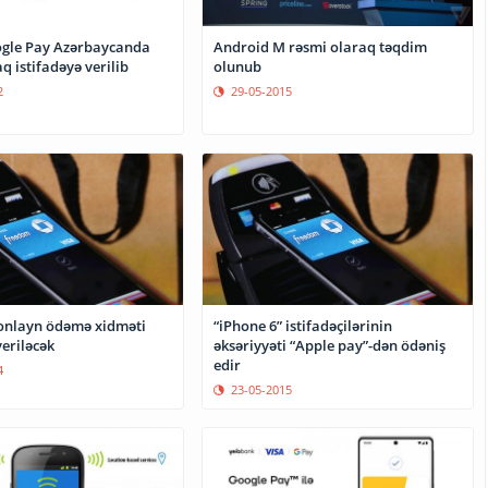
gle Pay Azərbaycanda
Android M rəsmi olaraq təqdim
q istifadəyə verilib
olunub
2
29-05-2015
onlayn ödəmə xidməti
“iPhone 6” istifadəçilərinin
veriləcək
əksəriyyəti “Apple pay”-dən ödəniş
edir
4
23-05-2015