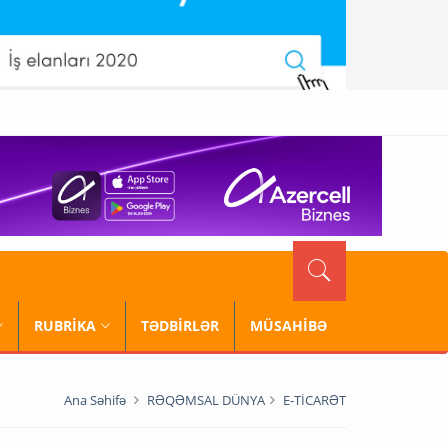
RUBRİKA
TƏDBİRLƏR
MÜSAHİBƏ
Ana Səhifə
RƏQƏMSAL DÜNYA
E-TİCARƏT