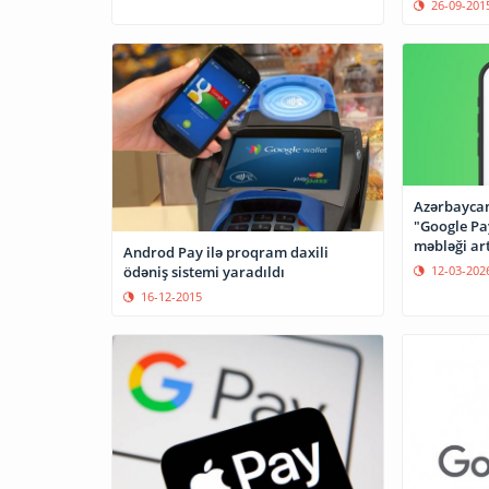
26-09-201
Azərbaycan
"Google Pa
məbləği ar
Androd Pay ilə proqram daxili
12-03-202
ödəniş sistemi yaradıldı
16-12-2015