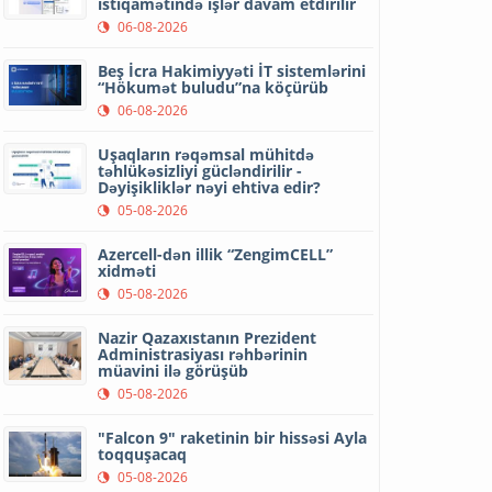
istiqamətində işlər davam etdirilir
06-08-2026
Beş İcra Hakimiyyəti İT sistemlərini
“Hökumət buludu”na köçürüb
06-08-2026
Uşaqların rəqəmsal mühitdə
təhlükəsizliyi gücləndirilir -
Dəyişikliklər nəyi ehtiva edir?
05-08-2026
Azercell-dən illik “ZengimCELL”
xidməti
05-08-2026
Nazir Qazaxıstanın Prezident
Administrasiyası rəhbərinin
müavini ilə görüşüb
05-08-2026
"Falcon 9" raketinin bir hissəsi Ayla
toqquşacaq
05-08-2026