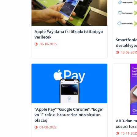
Apple Pay daha iki ölkədə istifadəyə
veriləcək
Smartfonla
30-10-2015
dəstəkləyə
18-09-201
“Apple Pay” “Google Chrome”, “Edge”
və “Firefox” brauzerlərində əlçatan
olacaq
ABB-dən me
xüsusi fürs
01-08-2022
15-11-202