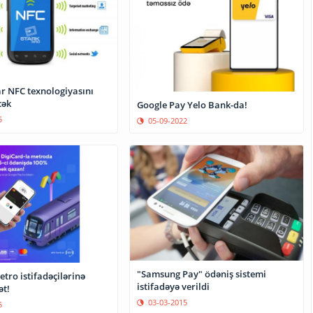
r NFC texnologiyasını
cək
Google Pay Yelo Bank-da!
5
05-09-2022
"Samsung Pay" ödəniş sistemi
tro istifadəçilərinə
istifadəyə verildi
ət!
03-03-2015
5