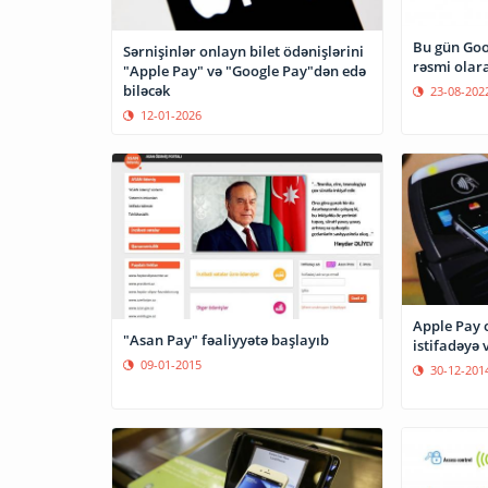
Bu gün Goo
Sərnişinlər onlayn bilet ödənişlərini
rəsmi olara
"Apple Pay" və "Google Pay"dən edə
biləcək
23-08-202
12-01-2026
Apple Pay 
"Asan Pay" fəaliyyətə başlayıb
istifadəyə 
09-01-2015
30-12-201