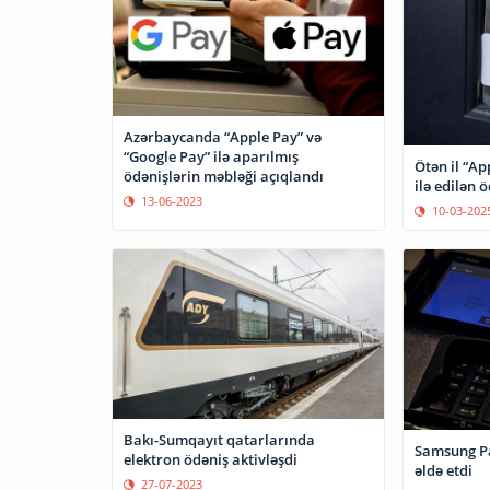
Azərbaycanda “Apple Pay” və
“Google Pay” ilə aparılmış
Ötən il “Ap
ödənişlərin məbləği açıqlandı
ilə edilən ö
13-06-2023
10-03-202
Bakı-Sumqayıt qatarlarında
Samsung Pa
elektron ödəniş aktivləşdi
əldə etdi
27-07-2023