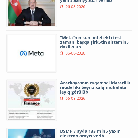
yeni səlahiyyətlər verilib
06-08-2026
“Meta”nın süni intellekti test
zamanı başqa şirkətin sisteminə
daxil olub
06-08-2026
Azərbaycanın rəqəmsal idarəçilik
model iki beynəlxalq mükafata
layiq görülüb
06-08-2026
DSMF 7 ayda 135 minə yaxın
elektron arayış verib