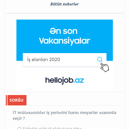
Bütün xəbərlər
SORĞU
İT mütəxəssislər iş yerlərini hansı meyarlar əsasında
seçir ?
Şirkətin yüksək statusuna görə