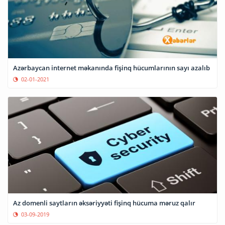
Azərbaycan internet məkanında fişinq hücumlarının sayı azalıb
02-01-2021
Az domenli saytların əksəriyyəti fişinq hücuma məruz qalır
03-09-2019