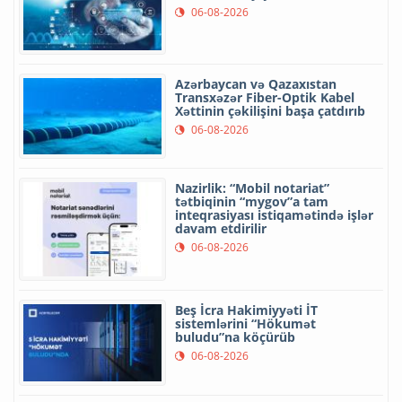
06-08-2026
Azərbaycan və Qazaxıstan
Transxəzər Fiber-Optik Kabel
Xəttinin çəkilişini başa çatdırıb
06-08-2026
Nazirlik: “Mobil notariat”
tətbiqinin “mygov”a tam
inteqrasiyası istiqamətində işlər
davam etdirilir
06-08-2026
Beş İcra Hakimiyyəti İT
sistemlərini “Hökumət
buludu”na köçürüb
06-08-2026