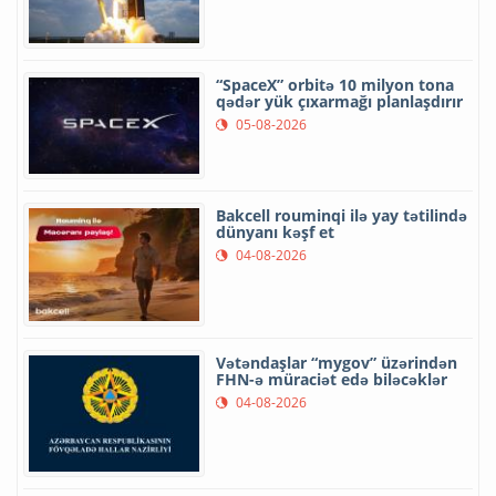
“SpaceX” orbitə 10 milyon tona
qədər yük çıxarmağı planlaşdırır
05-08-2026
Bakcell rouminqi ilə yay tətilində
dünyanı kəşf et
04-08-2026
Vətəndaşlar “mygov” üzərindən
FHN-ə müraciət edə biləcəklər
04-08-2026