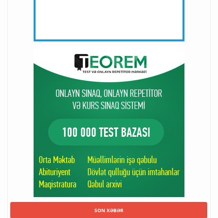
SON XƏBƏR