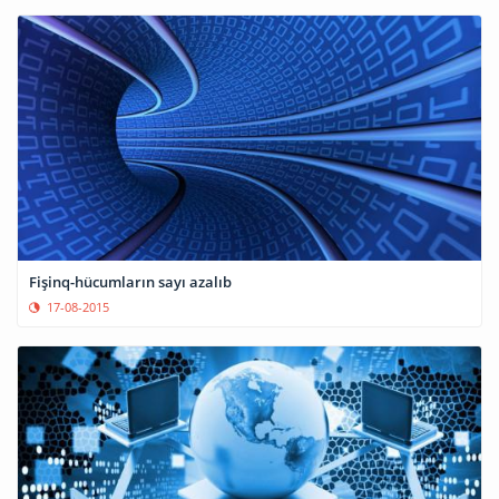
Fişinq-hücumların sayı azalıb
17-08-2015