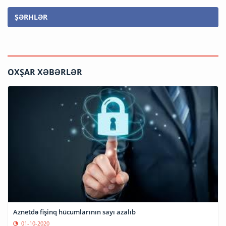
ŞƏRHLƏR
OXŞAR XƏBƏRLƏR
Aznetdə fişinq hücumlarının sayı azalıb
01-10-2020