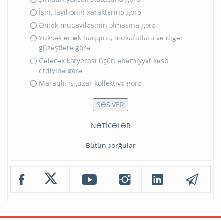
İşin, layihənin xarakterinə görə
Əmək müqaviləsinin olmasına görə
Yüksək əmək haqqına, mükafatlara və digər
güzəştlərə görə
Gələcək karyerası üçün əhəmiyyət kəsb
etdiyinə görə
Maraqlı, işgüzar kollektivə görə
NƏTİCƏLƏR
Bütün sorğular