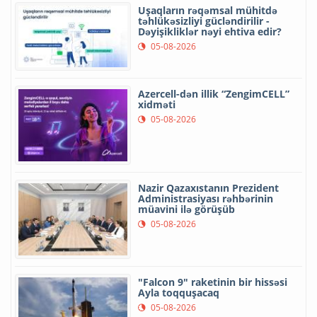
Uşaqların rəqəmsal mühitdə
təhlükəsizliyi gücləndirilir -
Dəyişikliklər nəyi ehtiva edir?
05-08-2026
Azercell-dən illik “ZengimCELL”
xidməti
05-08-2026
Nazir Qazaxıstanın Prezident
Administrasiyası rəhbərinin
müavini ilə görüşüb
05-08-2026
"Falcon 9" raketinin bir hissəsi
Ayla toqquşacaq
05-08-2026