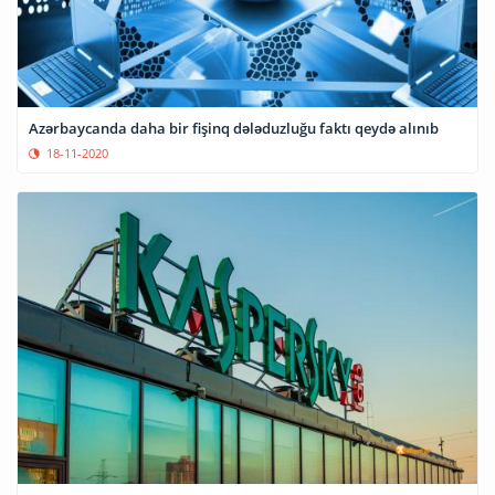
Azərbaycanda daha bir fişinq dələduzluğu faktı qeydə alınıb
18-11-2020