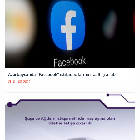
Azərbaycanda "Facebook" istifadəçilərinin fəallığı artıb
01-08-2022