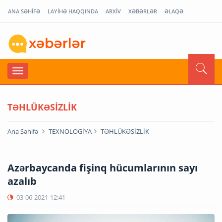
ANA SƏHİFƏ
LAYİHƏ HAQQINDA
ARXİV
XƏBƏRLƏR
ƏLAQƏ
TƏHLÜKƏSİZLİK
Ana Səhifə
TEXNOLOGİYA
TƏHLÜKƏSİZLİK
Azərbaycanda fişinq hücumlarının sayı
azalıb
03-06-2021
12:41