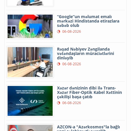
“Google”un məlumat emalı
mərkəzi Hindistanda etirazlara
səbəb olub
06-08-2026
Rəşad Nəbiyev Zəngilanda
vətəndaşların müraciətlərini
dinləyib
06-08-2026
Xəzər dənizinin dibi ilə Trans-
Xəzər Fiber-Optik Kabel Xəttinin
çəkilişi başa çatıb
06-08-2026
AZCON-a "Azərkosmos"la bağlı