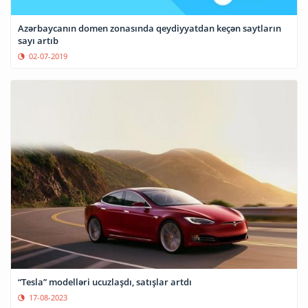
Azərbaycanın domen zonasında qeydiyyatdan keçən saytların
sayı artıb
02-07-2019
“Tesla” modelləri ucuzlaşdı, satışlar artdı
17-08-2023