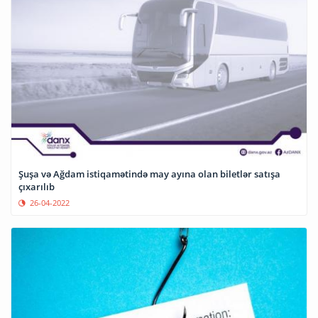
Şuşa və Ağdam istiqamətində may ayına olan biletlər satışa
çıxarılıb
26-04-2022