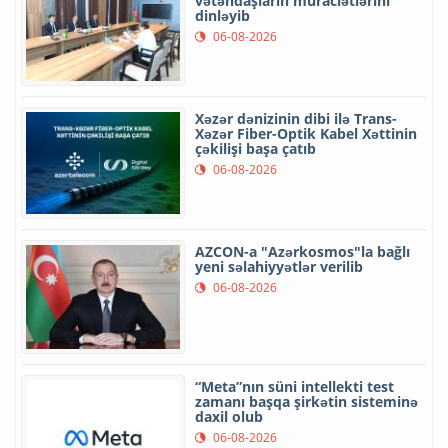
vətəndaşların müraciətlərini
dinləyib
06-08-2026
Xəzər dənizinin dibi ilə Trans-
Xəzər Fiber-Optik Kabel Xəttinin
çəkilişi başa çatıb
06-08-2026
AZCON-a "Azərkosmos"la bağlı
yeni səlahiyyətlər verilib
06-08-2026
“Meta”nın süni intellekti test
zamanı başqa şirkətin sisteminə
daxil olub
06-08-2026