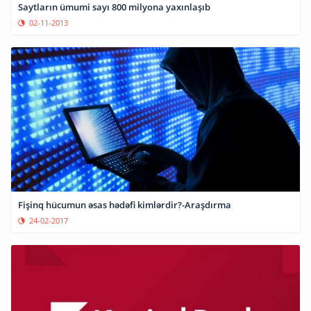
Saytların ümumi sayı 800 milyona yaxınlaşıb
02-11-2013
Fişinq hücumun əsas hədəfi kimlərdir?-Araşdırma
24-02-2017