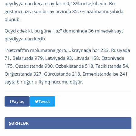
qeydiyyatdan keçən saytların 0,18%-nı təşkil edir. Bu
göstərici üzrə son bir ay ərzində 85,7% azalma müşahidə
olunub.
Qeyd edək ki, bu günə ".az" domenində 36 minədək sayt
qeydiyyatdan keçib.
"Netcraft"ın məlumatına görə, Ukraynada hər 233, Rusiyada
71, Belarusda 979, Latviyada 93, Litvada 158, Estoniyada
175, Qazaxıstanda 900, Özbəkistanda 518, Tacikistanda 54,
Qırğızıstanda 327, Gürcüstanda 218, Ermənistanda isə 241
sayta bir uğurlu fişinq hücumu düşür.
Paylaş
Tweet
ŞƏRHLƏR