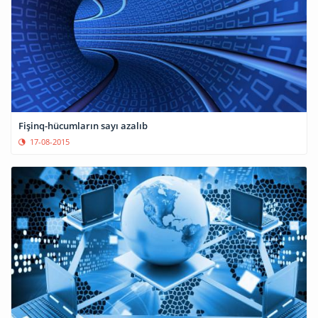
Fişinq-hücumların sayı azalıb
17-08-2015