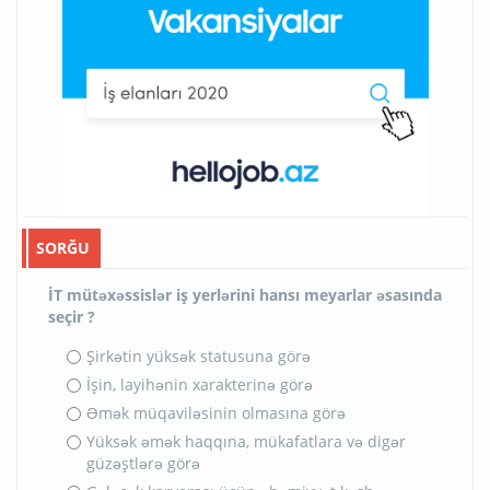
SORĞU
İT mütəxəssislər iş yerlərini hansı meyarlar əsasında
seçir ?
Şirkətin yüksək statusuna görə
İşin, layihənin xarakterinə görə
Əmək müqaviləsinin olmasına görə
Yüksək əmək haqqına, mükafatlara və digər
güzəştlərə görə