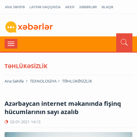
ANA SƏHİFƏ
LAYİHƏ HAQQINDA
ARXİV
XƏBƏRLƏR
ƏLAQƏ
TƏHLÜKƏSİZLİK
Ana Səhifə
TEXNOLOGİYA
TƏHLÜKƏSİZLİK
Azərbaycan internet məkanında fişinq
hücumlarının sayı azalıb
02-01-2021
14:13