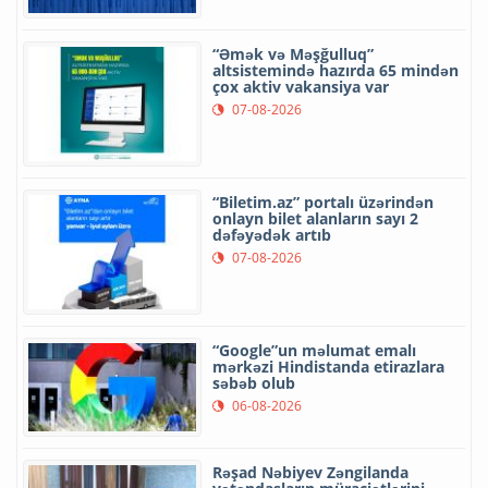
“Əmək və Məşğulluq”
altsistemində hazırda 65 mindən
çox aktiv vakansiya var
07-08-2026
“Biletim.az” portalı üzərindən
onlayn bilet alanların sayı 2
dəfəyədək artıb
07-08-2026
“Google”un məlumat emalı
mərkəzi Hindistanda etirazlara
səbəb olub
06-08-2026
Rəşad Nəbiyev Zəngilanda