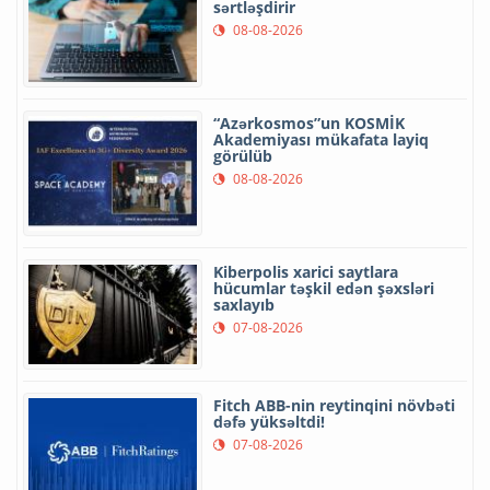
sərtləşdirir
08-08-2026
“Azərkosmos”un KOSMİK
Akademiyası mükafata layiq
görülüb
08-08-2026
Kiberpolis xarici saytlara
hücumlar təşkil edən şəxsləri
saxlayıb
07-08-2026
Fitch ABB-nin reytinqini növbəti
dəfə yüksəltdi!
07-08-2026