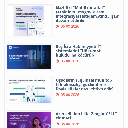
Nazirlik: “Mobil notariat”
tətbiqinin “mygov”a tam
inteqrasiyası istiqamətində işlər
davam etdirilir
06-08-2026
Beş İcra Hakimiyyəti İT
sistemlərini “Hökumət
buludu”na köçürüb
06-08-2026
Uşaqların rəqəmsal mühitdə
təhlükəsizliyi gücləndirilir -
Dəyişikliklər nəyi ehtiva edir?
05-08-2026
Azercell-dən illik “ZengimCELL”
xidməti
05-08-2026