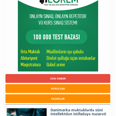
SON XƏBƏR
POPULYAR
YAZARLAR
Danimarka məktəblərdə süni
intellektdən istifadəyə nəzarəti