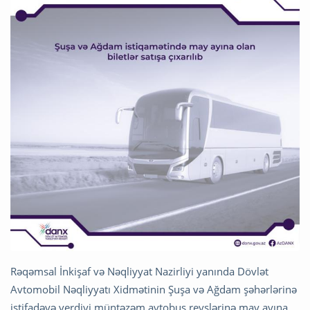
Rəqəmsal İnkişaf və Nəqliyyat Nazirliyi yanında Dövlət
Avtomobil Nəqliyyatı Xidmətinin Şuşa və Ağdam şəhərlərinə
istifadəyə verdiyi müntəzəm avtobus reyslərinə may ayına