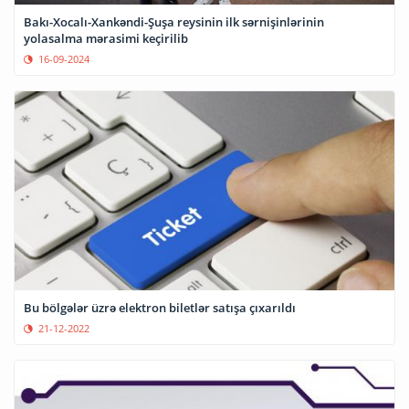
Bakı-Xocalı-Xankəndi-Şuşa reysinin ilk sərnişinlərinin
yolasalma mərasimi keçirilib
16-09-2024
Bu bölgələr üzrə elektron biletlər satışa çıxarıldı
21-12-2022