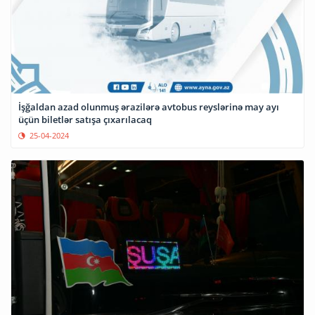
İşğaldan azad olunmuş ərazilərə avtobus reyslərinə may ayı
üçün biletlər satışa çıxarılacaq
25-04-2024