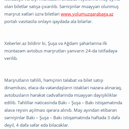
olan biletlər satışa çıxarılıb. Sərnişinlər müəyyən olunmuş
marşrut xətləri üzrə biletləri
www.yolumuzqarabaga.az
portalı vasitəsilə onlayn qaydada ala bilərlər.
Xeberler.az bildirir ki, Şuşa və Ağdam şəhərlərinə ilk
müntəzəm avtobus marşrutları yanvarın 24-də istifadəyə
verilib.
Marşrutların təhlili, həmçinin tələbat və bilet satışı
dinamikası, eləcə də vətəndaşların istəkləri nəzərə alınaraq,
avtobusların hərəkət cədvəllərində müəyyən dəyişikliklər
edilib. Təhlillər nəticəsində Bakı – Şuşa – Bakı istiqamətində
əlavə reysin açılması qərara alınıb. May ayından etibarən
sərnişinlər Bakı – Şuşa – Bakı istiqamətində həftədə 3 dəfə
deyil, 4 dəfə səfər edə biləcəklər.