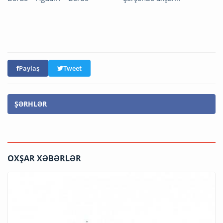
Paylaş
Tweet
ŞƏRHLƏR
OXŞAR XƏBƏRLƏR