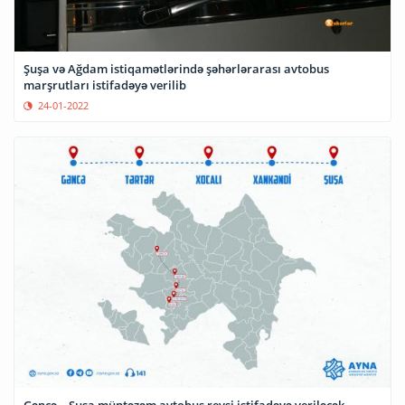
Şuşa və Ağdam istiqamətlərində şəhərlərarası avtobus
marşrutları istifadəyə verilib
24-01-2022