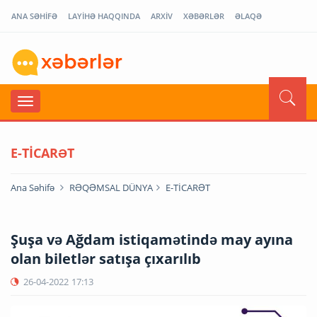
ANA SƏHİFƏ
LAYİHƏ HAQQINDA
ARXİV
XƏBƏRLƏR
ƏLAQƏ
E-TİCARƏT
Ana Səhifə
RƏQƏMSAL DÜNYA
E-TİCARƏT
Şuşa və Ağdam istiqamətində may ayına
olan biletlər satışa çıxarılıb
26-04-2022
17:13