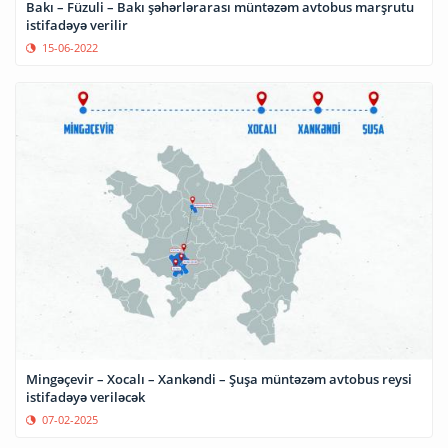
Bakı – Füzuli – Bakı şəhərlərarası müntəzəm avtobus marşrutu
istifadəyə verilir
15-06-2022
Mingəçevir – Xocalı – Xankəndi – Şuşa müntəzəm avtobus reysi
istifadəyə veriləcək
07-02-2025