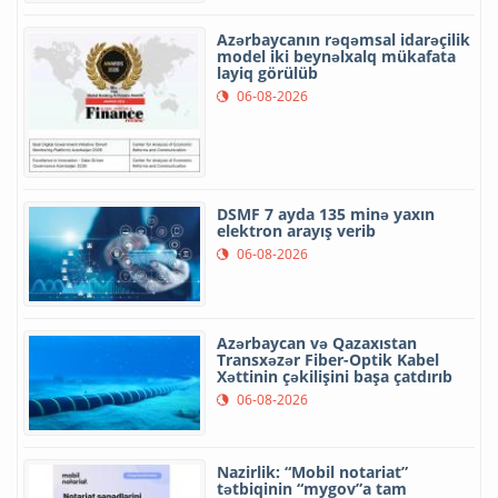
Azərbaycanın rəqəmsal idarəçilik
model iki beynəlxalq mükafata
layiq görülüb
06-08-2026
DSMF 7 ayda 135 minə yaxın
elektron arayış verib
06-08-2026
Azərbaycan və Qazaxıstan
Transxəzər Fiber-Optik Kabel
Xəttinin çəkilişini başa çatdırıb
06-08-2026
Nazirlik: “Mobil notariat”
tətbiqinin “mygov”a tam