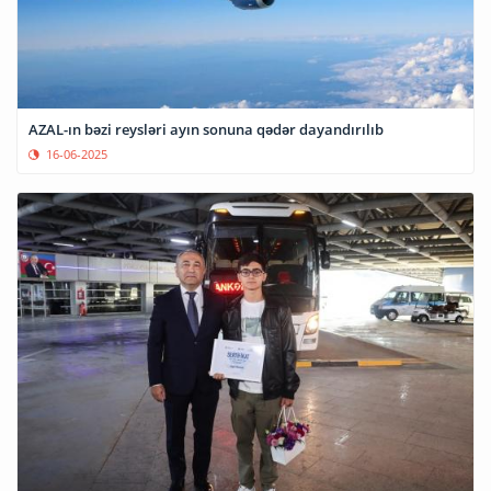
AZAL-ın bəzi reysləri ayın sonuna qədər dayandırılıb
16-06-2025