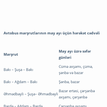
Avtobus marşrutlarının may ayı üçün hərəkət cədvəli
May ayı üzrə səfər
Marşrut
günləri
Cümə axşamı, çümə,
Bakı – Şuşa – Bakı
şənbə və bazar
Bakı – Ağdam – Bakı
Şənbə, bazar
Bazar ertəsi, çərşənbə
Əhmədbəyli – Şuşa– Əhmədbəyli
axşamı, çərşənbə
Bərdə – Ağdam – Bərdə
Çərşənbə axşamı