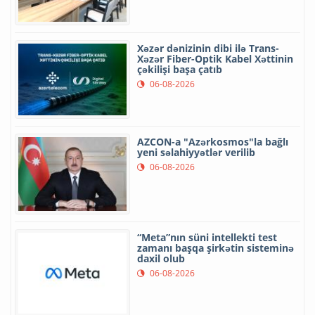
Xəzər dənizinin dibi ilə Trans-
Xəzər Fiber-Optik Kabel Xəttinin
çəkilişi başa çatıb
06-08-2026
AZCON-a "Azərkosmos"la bağlı
yeni səlahiyyətlər verilib
06-08-2026
“Meta”nın süni intellekti test
zamanı başqa şirkətin sisteminə
daxil olub
06-08-2026