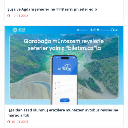
Şuşa və Ağdam şəhərlərinə 4448 sərnişin səfər edib
19-04-2022
İşğaldan azad olunmuş ərazilərə müntəzəm avtobus reyslərinə
maraq artıb
01-03-2025