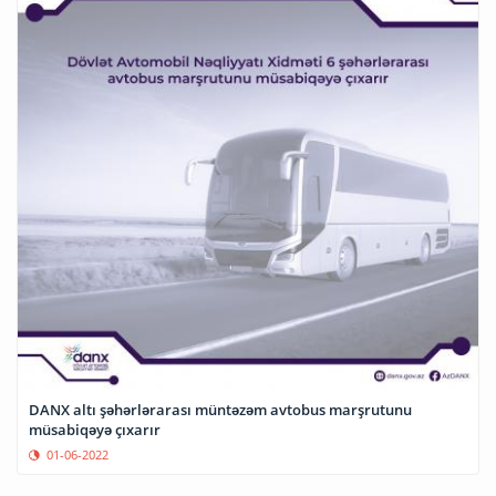
DANX altı şəhərlərarası müntəzəm avtobus marşrutunu
müsabiqəyə çıxarır
01-06-2022