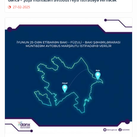
Gəncə – Şuşa müntəzəm avtobus reysi istifadəyə veriləcək
27-02-2025