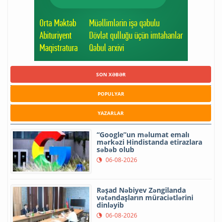
SON XƏBƏR
POPULYAR
YAZARLAR
“Google”un məlumat emalı
mərkəzi Hindistanda etirazlara
səbəb olub
06-08-2026
Rəşad Nəbiyev Zəngilanda
vətəndaşların müraciətlərini
dinləyib
06-08-2026