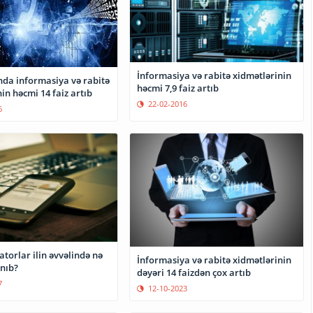
İnformasiya və rabitə xidmətlərinin
da informasiya və rabitə
həcmi 7,9 faiz artıb
in həcmi 14 faiz artıb
22-02-2016
6
torlar ilin əvvəlində nə
İnformasiya və rabitə xidmətlərinin
nıb?
dəyəri 14 faizdən çox artıb
7
12-10-2023