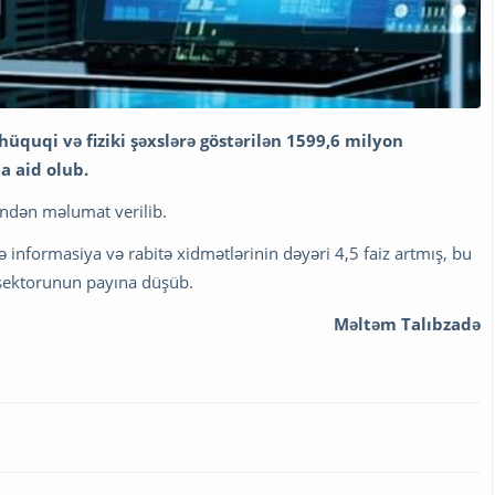
hüquqi və fiziki şəxslərə göstərilən 1599,6 milyon
a aid olub.
indən məlumat verilib.
ə informasiya və rabitə xidmətlərinin dəyəri 4,5 faiz artmış, bu
t sektorunun payına düşüb.
Məltəm Talıbzadə