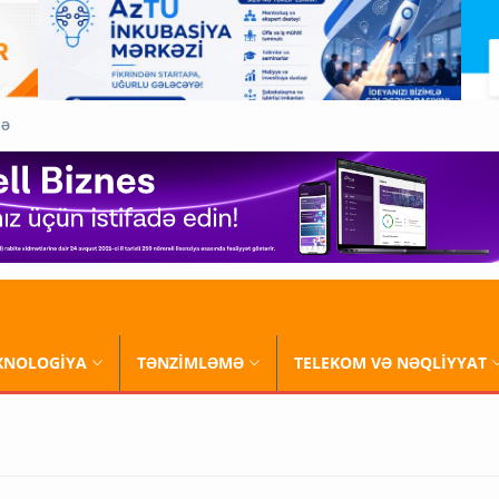
QƏ
XNOLOGİYA
TƏNZİMLƏMƏ
TELEKOM VƏ NƏQLİYYAT