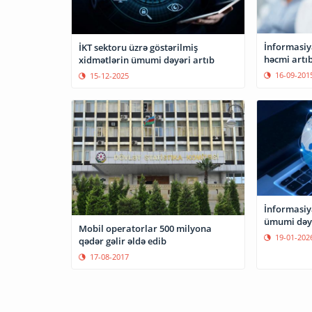
İnformasiya
İKT sektoru üzrə göstərilmiş
həcmi artı
xidmətlərin ümumi dəyəri artıb
16-09-201
15-12-2025
İnformasiya
ümumi dəyər
Mobil operatorlar 500 milyona
19-01-202
qədər gəlir əldə edib
17-08-2017