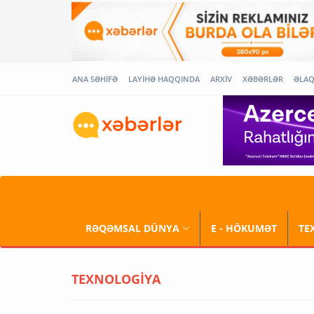
ANA SƏHİFƏ
LAYİHƏ HAQQINDA
ARXİV
XƏBƏRLƏR
ƏLA
RƏQƏMSAL DÜNYA
E - HÖKUMƏT
TE
TEXNOLOGİYA