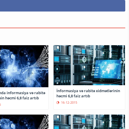
İnformasiya və rabitə xidmətlərinin
da informasiya və rabitə
həcmi 6,8 faiz artıb
in həcmi 6,8 faiz artıb
16-12-2015
6