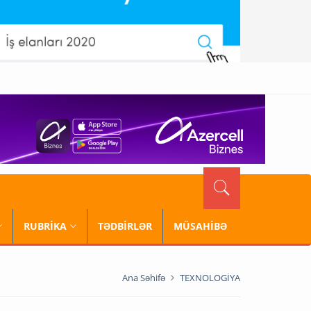
RUBRİKA
TƏDBİRLƏR
MÜSAHİBƏ
Ana Səhifə
TEXNOLOGİYA