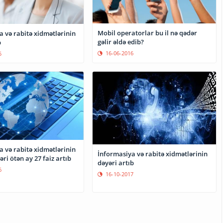
Mobil operatorlar bu il nə qədər
 və rabitə xidmətlərinin
gəlir əldə edib?
b
16-06-2016
5
 və rabitə xidmətlərinin
İnformasiya və rabitə xidmətlərinin
i ötən ay 27 faiz artıb
dəyəri artıb
6
16-10-2017