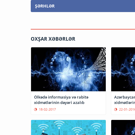
ŞƏRHLƏR
OXŞAR XƏBƏRLƏR
Ölkədə informasiya və rabitə
Azərbaycan
xidmətlərinin dəyəri azalıb
xidmətlərin
18-02-2017
22-01-201