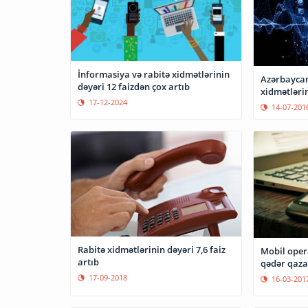
İnformasiya və rabitə xidmətlərinin
Azərbaycan
dəyəri 12 faizdən çox artıb
xidmətlərin
17-12-2024
14-07-201
Rabitə xidmətlərinin dəyəri 7,6 faiz
Mobil opera
artıb
qədər qaza
17-09-2018
16-03-201