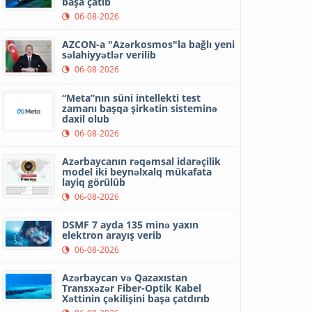
başa çatıb
06-08-2026
AZCON-a "Azərkosmos"la bağlı yeni
səlahiyyətlər verilib
06-08-2026
“Meta”nın süni intellekti test
zamanı başqa şirkətin sisteminə
daxil olub
06-08-2026
Azərbaycanın rəqəmsal idarəçilik
model iki beynəlxalq mükafata
layiq görülüb
06-08-2026
DSMF 7 ayda 135 minə yaxın
elektron arayış verib
06-08-2026
Azərbaycan və Qazaxıstan
Transxəzər Fiber-Optik Kabel
Xəttinin çəkilişini başa çatdırıb