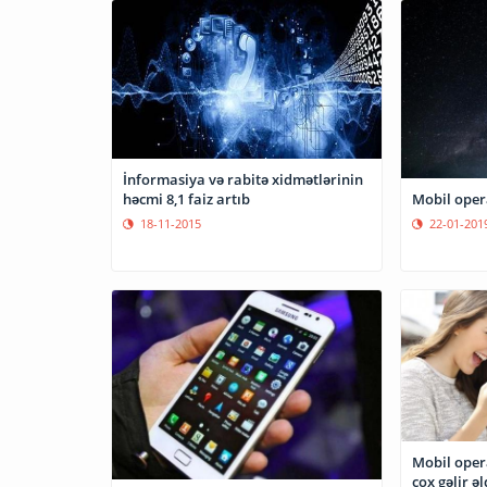
İnformasiya və rabitə xidmətlərinin
həcmi 8,1 faiz artıb
Mobil opera
18-11-2015
22-01-201
Mobil oper
çox gəlir ə