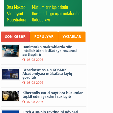
SON XƏBƏR
POPULYAR
YAZARLAR
Danimarka məktəblərdə süni
intellektdən istifadəyə nəzarəti
sərtləşdirir
08-08-2026
“Azərkosmos”un KOSMİK
Akademiyası mükafata layiq
görülüb
08-08-2026
Kiberpolis xarici saytlara hücumlar
təşkil edən şəxsləri saxlayıb
07-08-2026
Fitch ABB-nin reytinqini növbəti