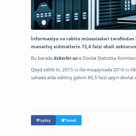
İnformasiya və rabitə müəssisələri tərəfindən 
manatlıq xidmətlərin 72,4 faizi əhali sektorun
Bu barədə
Xeberler.az-
a Dövlət Statistika Komitəs
Qeyd edilib ki, 2015-ci illə müqayisədə 2016-cı ild
sahədə əldə edilmiş gəlirin 80,5 faizi qeyri-dövlə
Paylaş
Tweet