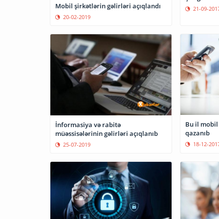
Mobil şirkətlərin gəlirləri açıqlandı
21-09-201
20-02-2019
Bu il mobil
İnformasiya və rabitə
qazanıb
müəssisələrinin gəlirləri açıqlanıb
18-12-201
25-07-2019