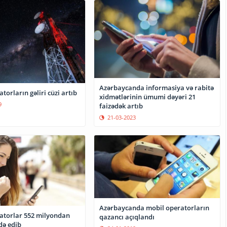
Azərbaycanda informasiya və rabitə
torların gəliri cüzi artıb
xidmətlərinin ümumi dəyəri 21
9
faizədək artıb
21-03-2023
Azərbaycanda mobil operatorların
atorlar 552 milyondan
qazancı açıqlandı
ldə edib