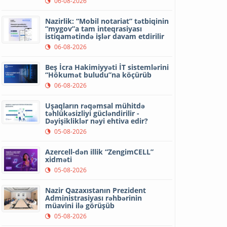
06-08-2026
Nazirlik: “Mobil notariat” tətbiqinin
“mygov”a tam inteqrasiyası
istiqamətində işlər davam etdirilir
06-08-2026
Beş İcra Hakimiyyəti İT sistemlərini
“Hökumət buludu”na köçürüb
06-08-2026
Uşaqların rəqəmsal mühitdə
təhlükəsizliyi gücləndirilir -
Dəyişikliklər nəyi ehtiva edir?
05-08-2026
Azercell-dən illik “ZengimCELL”
xidməti
05-08-2026
Nazir Qazaxıstanın Prezident
Administrasiyası rəhbərinin
müavini ilə görüşüb
05-08-2026