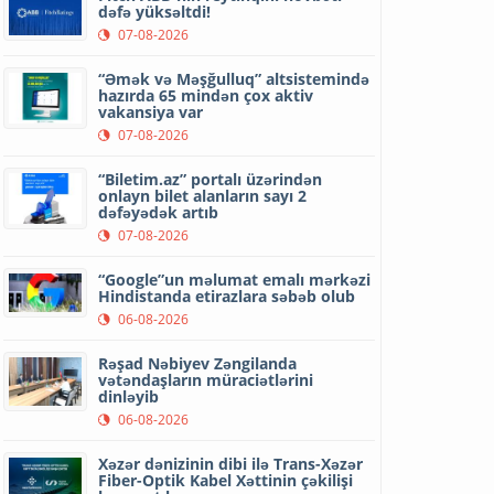
dəfə yüksəltdi!
07-08-2026
“Əmək və Məşğulluq” altsistemində
hazırda 65 mindən çox aktiv
vakansiya var
07-08-2026
“Biletim.az” portalı üzərindən
onlayn bilet alanların sayı 2
dəfəyədək artıb
07-08-2026
“Google”un məlumat emalı mərkəzi
Hindistanda etirazlara səbəb olub
06-08-2026
Rəşad Nəbiyev Zəngilanda
vətəndaşların müraciətlərini
dinləyib
06-08-2026
Xəzər dənizinin dibi ilə Trans-Xəzər
Fiber-Optik Kabel Xəttinin çəkilişi