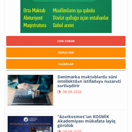
SON XƏBƏR
POPULYAR
YAZARLAR
Danimarka məktəblərdə süni
intellektdən istifadəyə nəzarəti
sərtləşdirir
08-08-2026
“Azərkosmos”un KOSMİK
Akademiyası mükafata layiq
görülüb
08-08-2026