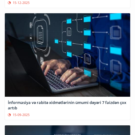
15-12-2025
İnformasiya və rabitə xidmətlərinin ümumi dəyəri 7 faizdən çox
artıb
15-09-2025