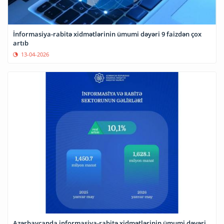
İnformasiya-rabitə xidmətlərinin ümumi dəyəri 9 faizdən çox
artıb
13-04-2026
Azərbaycanda informasiya-rabitə xidmətlərinin ümumi dəyəri