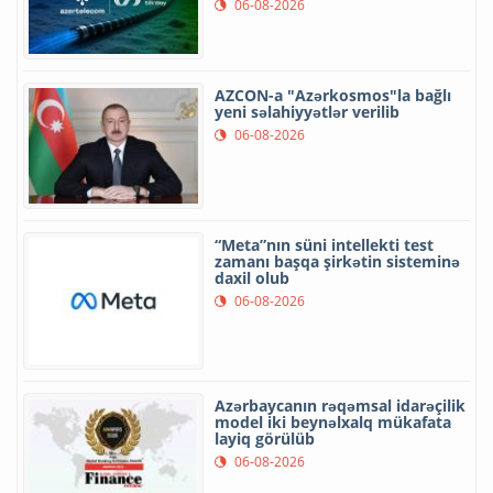
06-08-2026
AZCON-a "Azərkosmos"la bağlı
yeni səlahiyyətlər verilib
06-08-2026
“Meta”nın süni intellekti test
zamanı başqa şirkətin sisteminə
daxil olub
06-08-2026
Azərbaycanın rəqəmsal idarəçilik
model iki beynəlxalq mükafata
layiq görülüb
06-08-2026