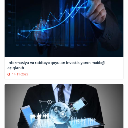
İnformasiya və rabitəyə qoyulan investisiyanın məbləği
açıqlanıb
14-11-2025