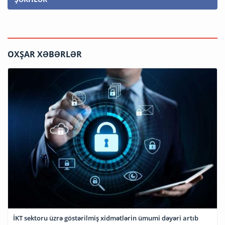
OXŞAR XƏBƏRLƏR
İKT sektoru üzrə göstərilmiş xidmətlərin ümumi dəyəri artıb