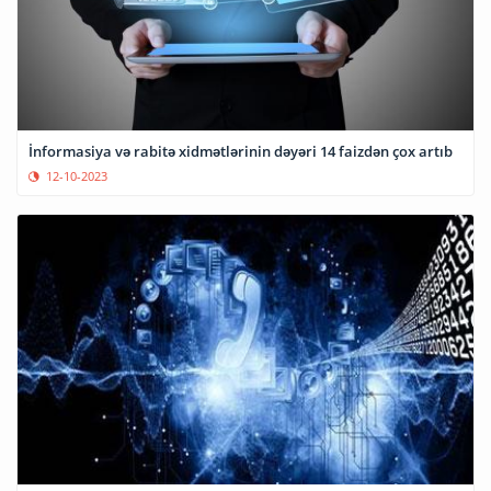
İnformasiya və rabitə xidmətlərinin dəyəri 14 faizdən çox artıb
12-10-2023