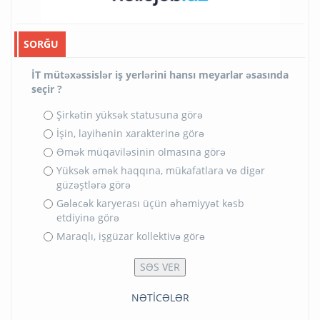
SORĞU
İT mütəxəssislər iş yerlərini hansı meyarlar əsasında
seçir ?
Şirkətin yüksək statusuna görə
İşin, layihənin xarakterinə görə
Əmək müqaviləsinin olmasına görə
Yüksək əmək haqqına, mükafatlara və digər
güzəştlərə görə
Gələcək karyerası üçün əhəmiyyət kəsb
etdiyinə görə
Maraqlı, işgüzar kollektivə görə
NƏTİCƏLƏR