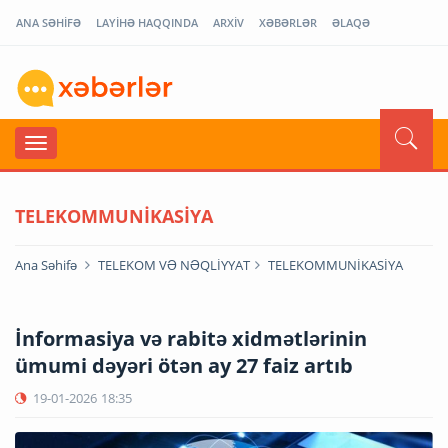
ANA SƏHİFƏ
LAYİHƏ HAQQINDA
ARXİV
XƏBƏRLƏR
ƏLAQƏ
TELEKOMMUNİKASİYA
Ana Səhifə
TELEKOM VƏ NƏQLİYYAT
TELEKOMMUNİKASİYA
İnformasiya və rabitə xidmətlərinin
ümumi dəyəri ötən ay 27 faiz artıb
19-01-2026
18:35