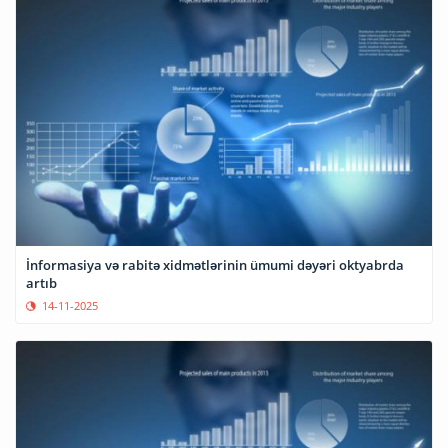
İnformasiya və rabitə xidmətlərinin ümumi dəyəri oktyabrda
artıb
14-11-2025