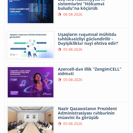
sistemlərini “Hökumət
buludu”na köçürüb
06-08-2026
Uşaqların rəqəmsal mühitdə
təhlükəsizliyi gücləndirilir -
Dəyişikliklər nəyi ehtiva edir?
05-08-2026
Azercell-dən illik “ZengimCELL”
xidməti
05-08-2026
Nazir Qazaxıstanın Prezident
Administrasiyası rəhbərinin
müavini ilə görüşüb
05-08-2026