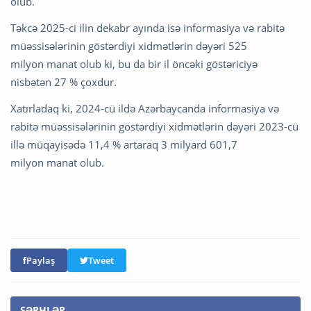
olub.
Təkcə 2025-ci ilin dekabr ayında isə informasiya və rabitə
müəssisələrinin göstərdiyi xidmətlərin dəyəri 525
milyon manat olub ki, bu da bir il öncəki göstəriciyə
nisbətən 27 % çoxdur.
Xatırladaq ki, 2024-cü ildə Azərbaycanda informasiya və
rabitə müəssisələrinin göstərdiyi xidmətlərin dəyəri 2023-cü
illə müqayisədə 11,4 % artaraq 3 milyard 601,7
milyon manat olub.
Paylaş
Tweet
ŞƏRHLƏR