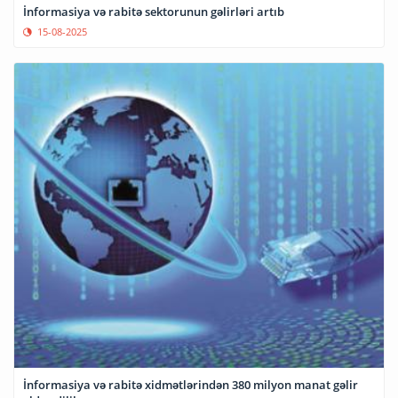
İnformasiya və rabitə sektorunun gəlirləri artıb
15-08-2025
İnformasiya və rabitə xidmətlərindən 380 milyon manat gəlir