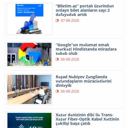
“Biletim.az” portalı üzərindən
onlayn bilet alanların sayı 2
dəfəyədək artıb
07-08-2026
“Google”un məlumat emalı
mərkəzi Hindistanda etirazlara
səbəb olub
06-08-2026
Rəşad Nəbiyev Zəngilanda
vətəndaşların müraciətlərini
dinləyib
06-08-2026
Xəzər dənizinin dibi ilə Trans-
Xəzər Fiber-Optik Kabel Xəttinin
çəkilişi başa çatıb