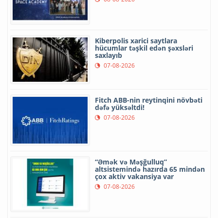
Kiberpolis xarici saytlara
hücumlar təşkil edən şəxsləri
saxlayıb
07-08-2026
Fitch ABB-nin reytinqini növbəti
dəfə yüksəltdi!
07-08-2026
“Əmək və Məşğulluq”
altsistemində hazırda 65 mindən
çox aktiv vakansiya var
07-08-2026