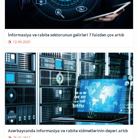
İnformasiya və rabitə sektorunun gəlirləri 7 faizdən çox artıb
12-09-2025
Azərbaycanda informasiya və rabitə xidmətlərinin dəyəri artıb
25-01-2017