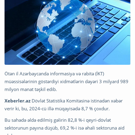
Ötən il Azərbaycanda informasiya və rabitə (İKT)
müəssisələrinin göstərdiyi xidmətlərin dəyəri 3 milyard 989
milyon manat təşkil edib.
Xeberler.az
Dövlət Statistika Komitəsinə istinadən xəbər
verir ki, bu, 2024-cü illə müqayisədə 8,7 % çoxdur.
Bu sahədə əldə edilmiş gəlirin 82,8 %-i qeyri-dövlət
sektorunun payına düşüb, 69,2 %-i isə əhali sektoruna aid