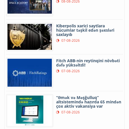
08-08-2026
Kiberpolis xarici saytlara
hücumlar təşkil edən şəxsləri
saxlayıb
07-08-2026
Fitch ABB-nin reytinqini növbəti
dəfə yüksəltdi!
07-08-2026
“Əmək və Məşğulluq”
altsistemində hazırda 65 mindən
çox aktiv vakansiya var
07-08-2026