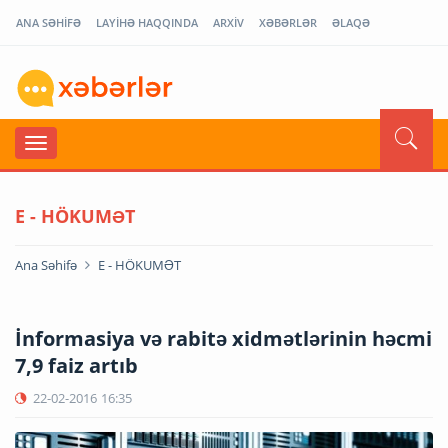
ANA SƏHİFƏ
LAYİHƏ HAQQINDA
ARXİV
XƏBƏRLƏR
ƏLAQƏ
E - HÖKUMƏT
Ana Səhifə
E - HÖKUMƏT
İnformasiya və rabitə xidmətlərinin həcmi
7,9 faiz artıb
22-02-2016
16:35