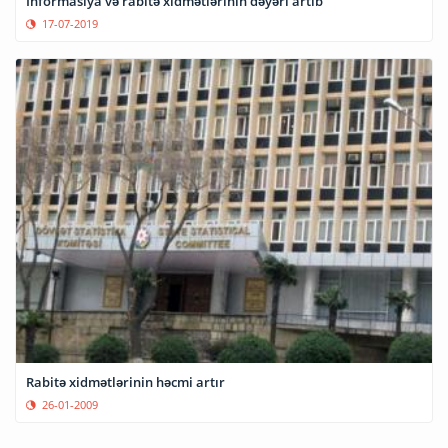
İnformasiya və rabitə xidmətlərinin dəyəri artıb
17-07-2019
Rabitə xidmətlərinin həcmi artır
26-01-2009