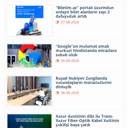
“Biletim.az” portalı üzərindən
onlayn bilet alanların sayı 2
dəfəyədək artıb
07-08-2026
“Google”un məlumat emalı
mərkəzi Hindistanda etirazlara
səbəb olub
06-08-2026
Rəşad Nəbiyev Zəngilanda
vətəndaşların müraciətlərini
dinləyib
06-08-2026
Xəzər dənizinin dibi ilə Trans-
Xəzər Fiber-Optik Kabel Xəttinin
çəkilişi başa çatıb