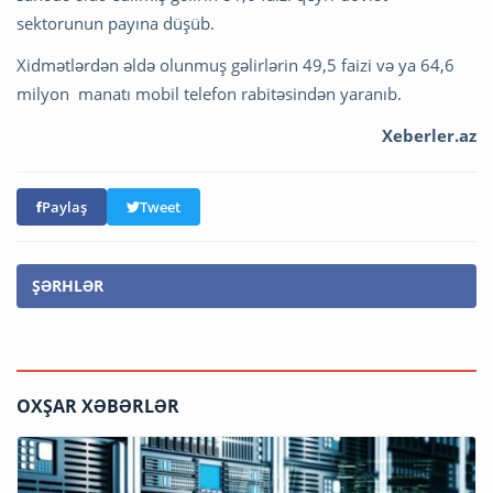
sektorunun payına düşüb.
Xidmətlərdən əldə olunmuş gəlirlərin 49,5 faizi və ya 64,6
milyon manatı mobil telefon rabitəsindən yaranıb.
Xeberler.az
Paylaş
Tweet
ŞƏRHLƏR
OXŞAR XƏBƏRLƏR