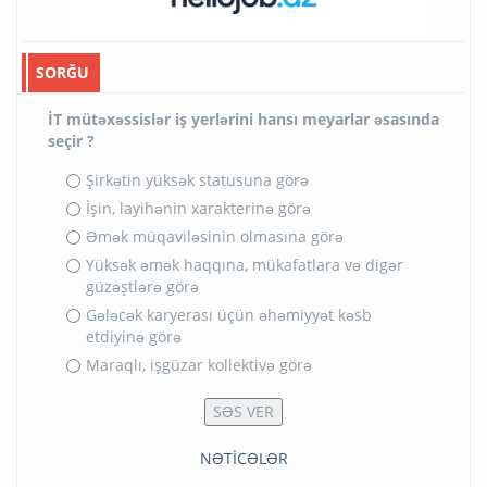
SORĞU
İT mütəxəssislər iş yerlərini hansı meyarlar əsasında
seçir ?
Şirkətin yüksək statusuna görə
İşin, layihənin xarakterinə görə
Əmək müqaviləsinin olmasına görə
Yüksək əmək haqqına, mükafatlara və digər
güzəştlərə görə
Gələcək karyerası üçün əhəmiyyət kəsb
etdiyinə görə
Maraqlı, işgüzar kollektivə görə
NƏTİCƏLƏR