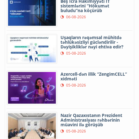
Beş İcra Hakimiyyəti İT
sistemlərini “Hökumət
buludu”na köçürüb
06-08-2026
Uşaqların rəqəmsal mühitdə
təhlükəsizliyi gücləndirilir -
Dəyişikliklər nəyi ehtiva edir?
05-08-2026
Azercell-dən illik “ZengimCELL”
xidməti
05-08-2026
Nazir Qazaxıstanın Prezident
Administrasiyası rəhbərinin
müavini ilə görüşüb
05-08-2026