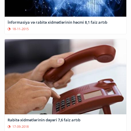
İnformasiya və rabitə xidmətlərinin həcmi 8,1 faiz artıb
18-11-2015
Rabitə xidmətlərinin dəyəri 7,6 faiz artıb
17-09-2018