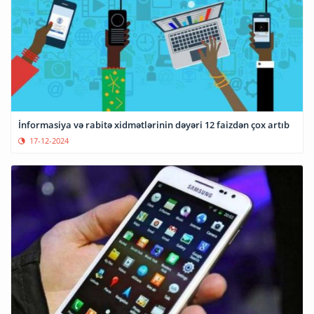
İnformasiya və rabitə xidmətlərinin dəyəri 12 faizdən çox artıb
17-12-2024