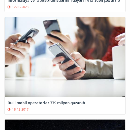
İnformasiya və rabitə xidmətlərinin dəyəri 14 faizdən çox artıb
12-10-2023
Bu il mobil operatorlar 779 milyon qazanıb
18-12-2017