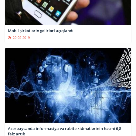
Mobil şirkətlərin gəlirləri açıqlandı
20-02-2019
Azərbaycanda informasiya və rabitə xidmətlərinin həcmi 6,8
faiz artıb