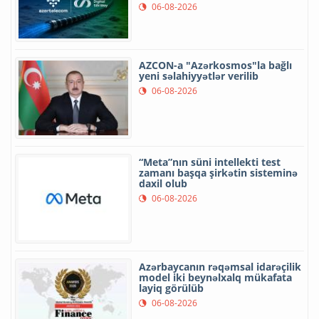
06-08-2026
AZCON-a "Azərkosmos"la bağlı
yeni səlahiyyətlər verilib
06-08-2026
“Meta”nın süni intellekti test
zamanı başqa şirkətin sisteminə
daxil olub
06-08-2026
Azərbaycanın rəqəmsal idarəçilik
model iki beynəlxalq mükafata
layiq görülüb
06-08-2026