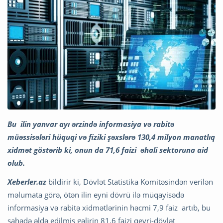
Bu ilin yanvar ayı ərzində informasiya və rabitə
müəssisələri hüquqi və fiziki şəxslərə 130,4 milyon manatlıq
xidmət göstərib ki, onun da 71,6 faizi əhali sektoruna aid
olub.
Xeberler.az
bildirir ki, Dövlət Statistika Komitəsindən verilən
məlumata görə, ötən ilin eyni dövrü ilə müqayisədə
informasiya və rabitə xidmətlərinin həcmi 7,9 faiz artıb, bu
sahədə əldə edilmiş gəlirin 81,6 faizi qeyri-dövlət