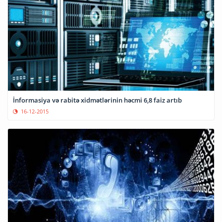
İnformasiya və rabitə xidmətlərinin həcmi 6,8 faiz artıb
16-12-2015