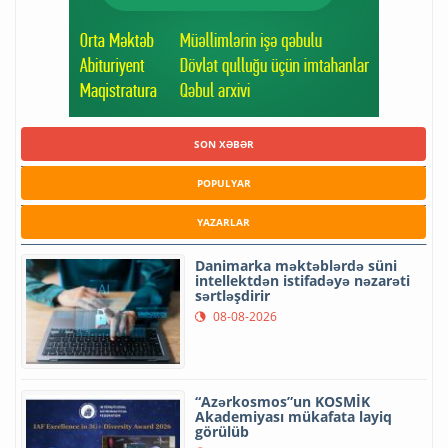
SON XƏBƏR
POPULYAR
YAZARLAR
Danimarka məktəblərdə süni
intellektdən istifadəyə nəzarəti
sərtləşdirir
08-08-2026
“Azərkosmos”un KOSMİK
Akademiyası mükafata layiq
görülüb