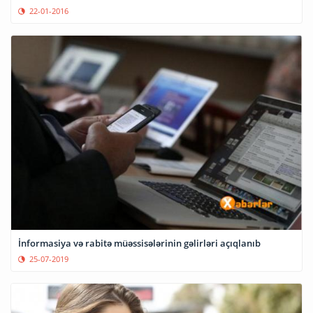
22-01-2016
İnformasiya və rabitə müəssisələrinin gəlirləri açıqlanıb
25-07-2019