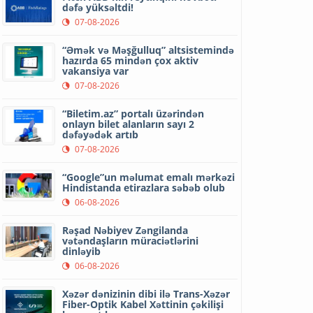
dəfə yüksəltdi!
07-08-2026
“Əmək və Məşğulluq” altsistemində
hazırda 65 mindən çox aktiv
vakansiya var
07-08-2026
“Biletim.az” portalı üzərindən
onlayn bilet alanların sayı 2
dəfəyədək artıb
07-08-2026
“Google”un məlumat emalı mərkəzi
Hindistanda etirazlara səbəb olub
06-08-2026
Rəşad Nəbiyev Zəngilanda
vətəndaşların müraciətlərini
dinləyib
06-08-2026
Xəzər dənizinin dibi ilə Trans-Xəzər
Fiber-Optik Kabel Xəttinin çəkilişi