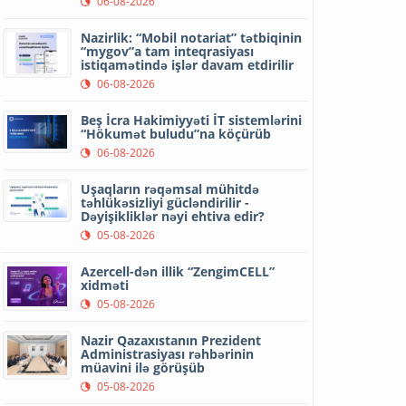
06-08-2026
Nazirlik: “Mobil notariat” tətbiqinin
“mygov”a tam inteqrasiyası
istiqamətində işlər davam etdirilir
06-08-2026
Beş İcra Hakimiyyəti İT sistemlərini
“Hökumət buludu”na köçürüb
06-08-2026
Uşaqların rəqəmsal mühitdə
təhlükəsizliyi gücləndirilir -
Dəyişikliklər nəyi ehtiva edir?
05-08-2026
Azercell-dən illik “ZengimCELL”
xidməti
05-08-2026
Nazir Qazaxıstanın Prezident
Administrasiyası rəhbərinin
müavini ilə görüşüb
05-08-2026