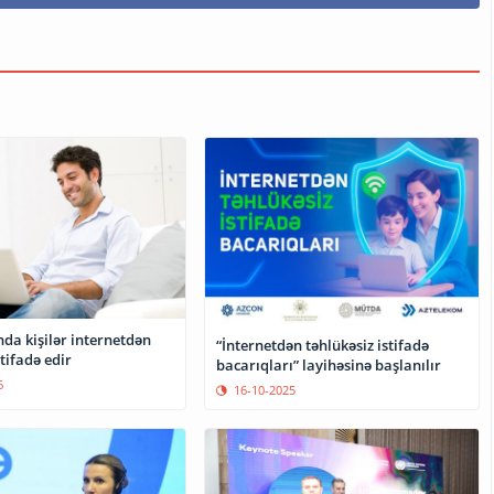
da kişilər internetdən
“İnternetdən təhlükəsiz istifadə
tifadə edir
bacarıqları” layihəsinə başlanılır
6
16-10-2025