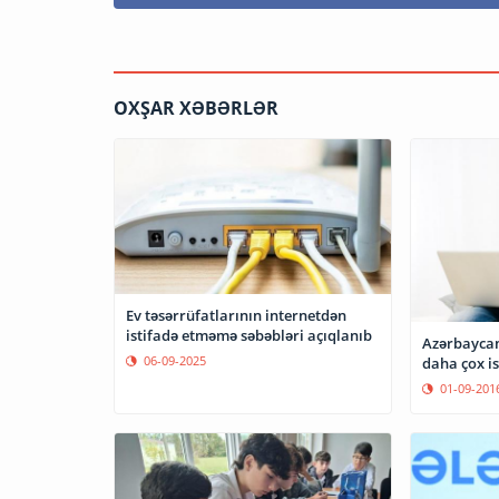
OXŞAR XƏBƏRLƏR
Ev təsərrüfatlarının internetdən
istifadə etməmə səbəbləri açıqlanıb
Azərbaycan
06-09-2025
daha çox is
01-09-201