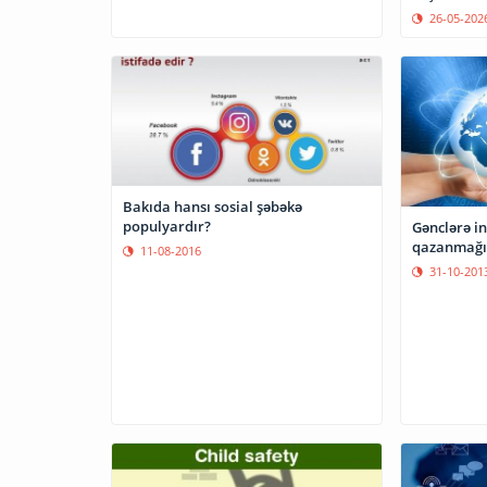
26-05-202
Bakıda hansı sosial şəbəkə
populyardır?
Gənclərə in
qazanmağın
11-08-2016
31-10-201