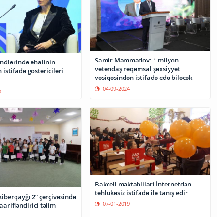
Samir Məmmədov: 1 milyon
ndlərində əhalinin
vətəndaş rəqəmsal şəxsiyyət
 istifadə göstəriciləri
vəsiqəsindən istifadə edə biləcək
04-09-2024
5
Bakcell məktəbliləri İnternetdən
təhlükəsiz istifadə ilə tanış edir
iberqayğı 2” çərçivəsində
07-01-2019
arifləndirici təlim