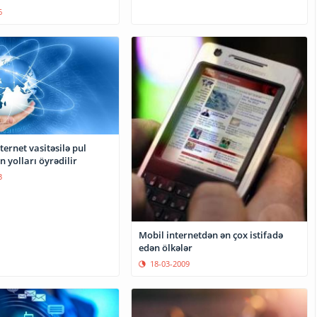
6
ternet vasitəsilə pul
 yolları öyrədilir
3
Mobil internetdən ən çox istifadə
edən ölkələr
18-03-2009