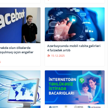
Azərbaycanda mobil rabitə gəlirləri
məkdə olan ölkələrdə
4 faizədək artıb
qoşulmaq üçün əngəllər
15-12-2025
5