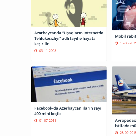
Azərbaycanda “Uşaqların İnternetdə
Mobil rabit
Təhlükəsizliyi” adlı layihə həyata
15-05-202
keçirilir
03-11-2008
Facebook-da Azərbaycanlıların sayı
400 mini keçib
Avropadaxi
01-07-2011
istifadə m
28-09-201