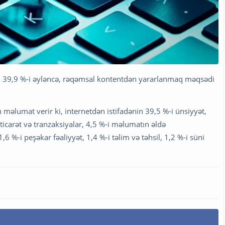
in 39,9 %-i əyləncə, rəqəmsal kontentdən yararlanmaq məqsədi
n məlumat verir ki, internetdən istifadənin 39,5 %-i ünsiyyət,
 ticarət və tranzaksiyalar, 4,5 %-i məlumatın əldə
6 %-i peşəkar fəaliyyət, 1,4 %-i təlim və təhsil, 1,2 %-i süni