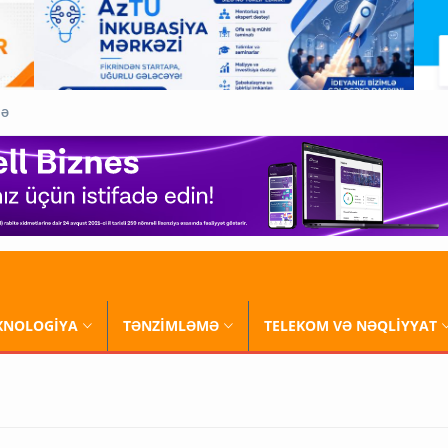
QƏ
XNOLOGİYA
TƏNZİMLƏMƏ
TELEKOM VƏ NƏQLİYYAT