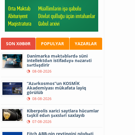
SON XƏBƏR
POPULYAR
YAZARLAR
Danimarka məktəblərdə süni
intellektdən istifadəyə nəzarəti
sərtləşdirir
08-08-2026
“Azərkosmos”un KOSMİK
Akademiyası mükafata layiq
görülüb
08-08-2026
Kiberpolis xarici saytlara hücumlar
təşkil edən şəxsləri saxlayıb
07-08-2026
Fitch ABB-nin reytinqini növbəti