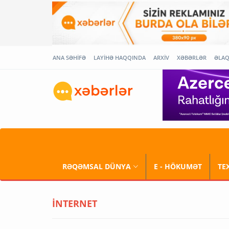
ANA SƏHİFƏ
LAYİHƏ HAQQINDA
ARXİV
XƏBƏRLƏR
ƏLA
RƏQƏMSAL DÜNYA
E - HÖKUMƏT
TE
İNTERNET