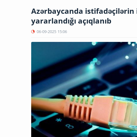
Azərbaycanda istifadəçilərin
yararlandığı açıqlanıb
06-09-2025
15:06