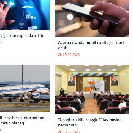
ə gəlirləri apreldə artıb
Azərbaycanda mobil rabitə gəlirləri
5
artıb
20-02-2026
li reyslərdə internetdən
“Uşaqlara kiberqayğı 2” layihəsinə
ümkün olacaq
başlanılıb
5
18-05-2026