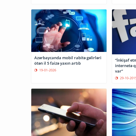
Azərbaycanda mobil rabitə gəlirləri
“İnkişaf et
ötən il 5 faizə yaxın artıb
internetə 
19-01-2026
var”
29-10-201