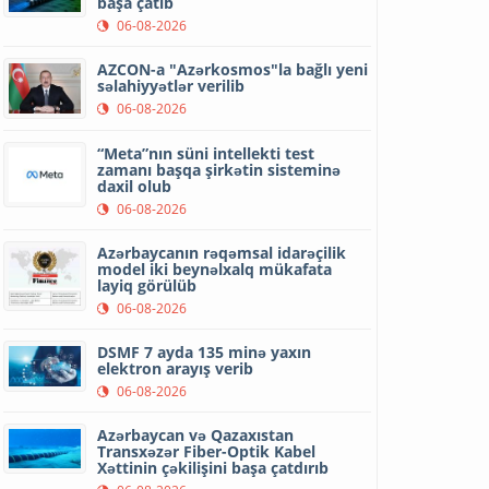
başa çatıb
06-08-2026
AZCON-a "Azərkosmos"la bağlı yeni
səlahiyyətlər verilib
06-08-2026
“Meta”nın süni intellekti test
zamanı başqa şirkətin sisteminə
daxil olub
06-08-2026
Azərbaycanın rəqəmsal idarəçilik
model iki beynəlxalq mükafata
layiq görülüb
06-08-2026
DSMF 7 ayda 135 minə yaxın
elektron arayış verib
06-08-2026
Azərbaycan və Qazaxıstan
Transxəzər Fiber-Optik Kabel
Xəttinin çəkilişini başa çatdırıb