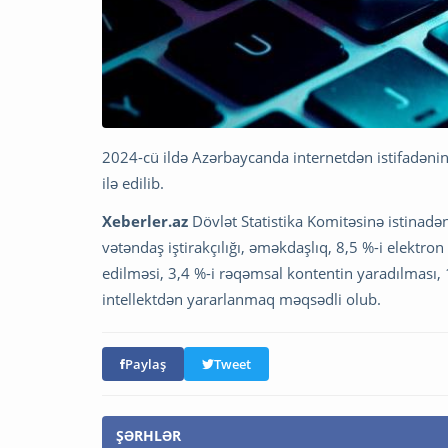
2024-cü ildə Azərbaycanda internetdən istifadən
ilə edilib.
Xeberler.az
Dövlət Statistika Komitəsinə istinadə
vətəndaş iştirakçılığı, əməkdaşlıq, 8,5 %-i elektron
edilməsi, 3,4 %-i rəqəmsal kontentin yaradılması, 1,
intellektdən yararlanmaq məqsədli olub.
Paylaş
Tweet
ŞƏRHLƏR