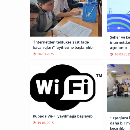
Şəhər və kə
“İnternetdən təhlükəsiz istifadə
internetdən
bacarıqları” layihəsinə başlanılıb
açıqlanıb
30-10-2025
10-03-202
Kubada Wi-Fi yayılmağa başlayıb
“Uşaqlara k
19-06-2015
daha bir ma
keçirilib