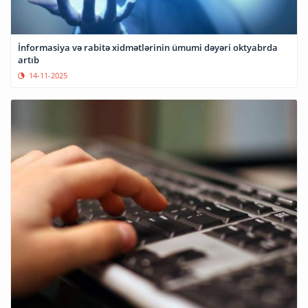
İnformasiya və rabitə xidmətlərinin ümumi dəyəri oktyabrda
artıb
14-11-2025