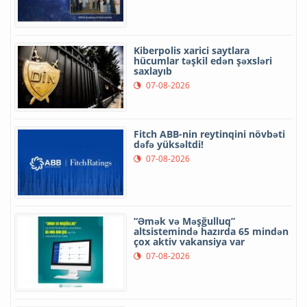
Kiberpolis xarici saytlara
hücumlar təşkil edən şəxsləri
saxlayıb
07-08-2026
Fitch ABB-nin reytinqini növbəti
dəfə yüksəltdi!
07-08-2026
“Əmək və Məşğulluq”
altsistemində hazırda 65 mindən
çox aktiv vakansiya var
07-08-2026