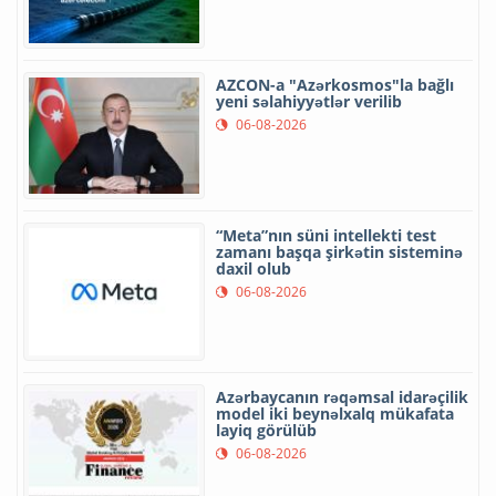
AZCON-a "Azərkosmos"la bağlı
yeni səlahiyyətlər verilib
06-08-2026
“Meta”nın süni intellekti test
zamanı başqa şirkətin sisteminə
daxil olub
06-08-2026
Azərbaycanın rəqəmsal idarəçilik
model iki beynəlxalq mükafata
layiq görülüb
06-08-2026