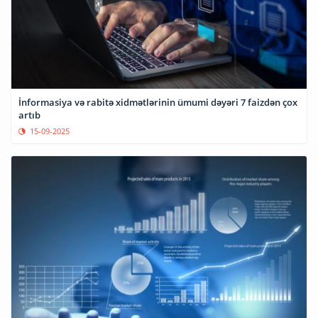
İnformasiya və rabitə xidmətlərinin ümumi dəyəri 7 faizdən çox
artıb
15-09-2025