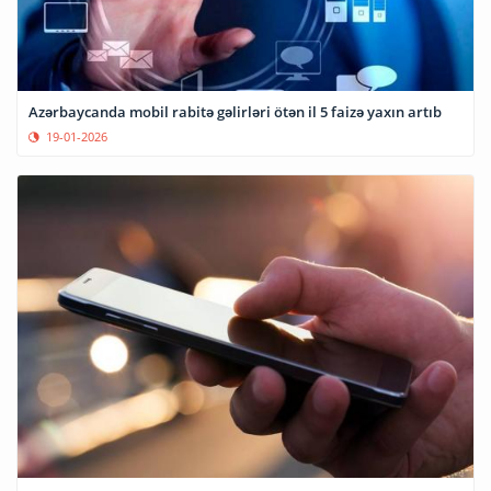
Azərbaycanda mobil rabitə gəlirləri ötən il 5 faizə yaxın artıb
19-01-2026