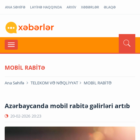
ANA SƏHİFƏ
LAYİHƏ HAQQINDA
ARXİV
XƏBƏRLƏR
ƏLAQƏ
MOBİL RABİTƏ
Ana Səhifə
TELEKOM VƏ NƏQLİYYAT
MOBİL RABİTƏ
Azərbaycanda mobil rabitə gəlirləri artıb
20-02-2026
20:23