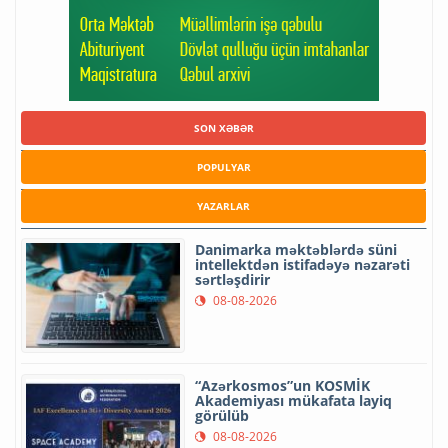
SON XƏBƏR
POPULYAR
YAZARLAR
Danimarka məktəblərdə süni
intellektdən istifadəyə nəzarəti
sərtləşdirir
08-08-2026
“Azərkosmos”un KOSMİK
Akademiyası mükafata layiq
görülüb
08-08-2026