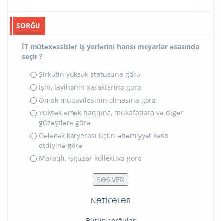
SORĞU
İT mütəxəssislər iş yerlərini hansı meyarlar əsasında
seçir ?
Şirkətin yüksək statusuna görə
İşin, layihənin xarakterinə görə
Əmək müqaviləsinin olmasına görə
Yüksək əmək haqqına, mükafatlara və digər
güzəştlərə görə
Gələcək karyerası üçün əhəmiyyət kəsb
etdiyinə görə
Maraqlı, işgüzar kollektivə görə
NƏTİCƏLƏR
Bütün sorğular