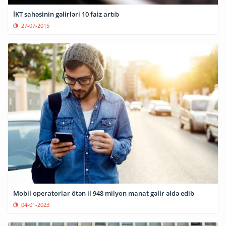
İKT sahəsinin gəlirləri 10 faiz artıb
27-07-2015
Mobil operatorlar ötən il 948 milyon manat gəlir əldə edib
04-01-2023