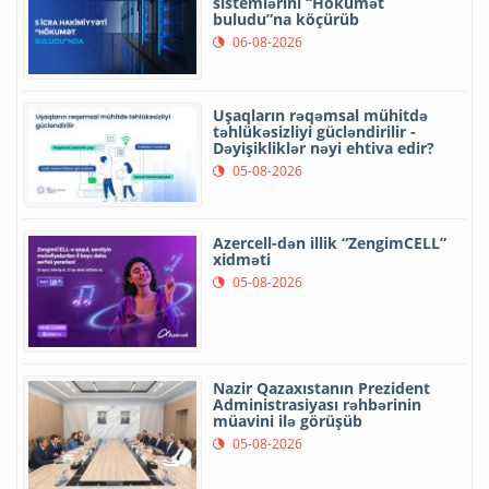
sistemlərini “Hökumət
buludu”na köçürüb
06-08-2026
Uşaqların rəqəmsal mühitdə
təhlükəsizliyi gücləndirilir -
Dəyişikliklər nəyi ehtiva edir?
05-08-2026
Azercell-dən illik “ZengimCELL”
xidməti
05-08-2026
Nazir Qazaxıstanın Prezident
Administrasiyası rəhbərinin
müavini ilə görüşüb
05-08-2026