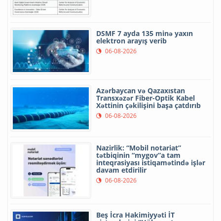
DSMF 7 ayda 135 minə yaxın
elektron arayış verib
06-08-2026
Azərbaycan və Qazaxıstan
Transxəzər Fiber-Optik Kabel
Xəttinin çəkilişini başa çatdırıb
06-08-2026
Nazirlik: “Mobil notariat”
tətbiqinin “mygov”a tam
inteqrasiyası istiqamətində işlər
davam etdirilir
06-08-2026
Beş İcra Hakimiyyəti İT