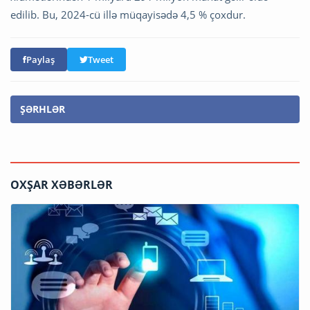
edilib. Bu, 2024-cü illə müqayisədə 4,5 % çoxdur.
Paylaş
Tweet
ŞƏRHLƏR
OXŞAR XƏBƏRLƏR