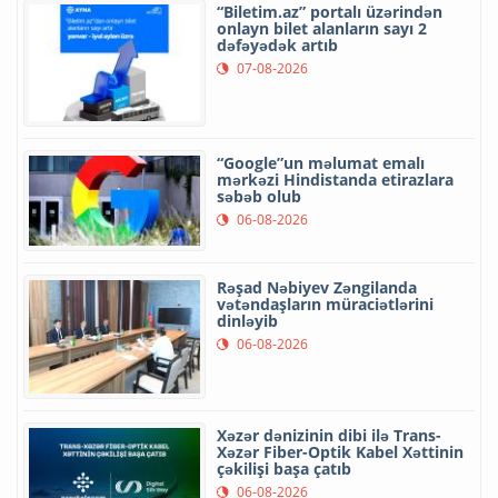
“Biletim.az” portalı üzərindən
onlayn bilet alanların sayı 2
dəfəyədək artıb
07-08-2026
“Google”un məlumat emalı
mərkəzi Hindistanda etirazlara
səbəb olub
06-08-2026
Rəşad Nəbiyev Zəngilanda
vətəndaşların müraciətlərini
dinləyib
06-08-2026
Xəzər dənizinin dibi ilə Trans-
Xəzər Fiber-Optik Kabel Xəttinin
çəkilişi başa çatıb
06-08-2026