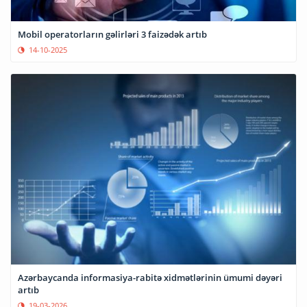
Mobil operatorların gəlirləri 3 faizədək artıb
14-10-2025
Azərbaycanda informasiya-rabitə xidmətlərinin ümumi dəyəri
artıb
19-03-2026