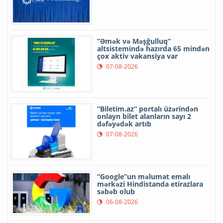
“Əmək və Məşğulluq”
altsistemində hazırda 65 mindən
çox aktiv vakansiya var
07-08-2026
“Biletim.az” portalı üzərindən
onlayn bilet alanların sayı 2
dəfəyədək artıb
07-08-2026
“Google”un məlumat emalı
mərkəzi Hindistanda etirazlara
səbəb olub
06-08-2026