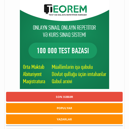
SON XƏBƏR
POPULYAR
YAZARLAR