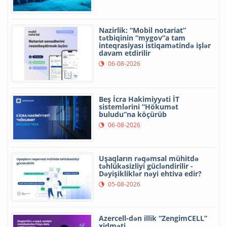
Nazirlik: “Mobil notariat”
tətbiqinin “mygov”a tam
inteqrasiyası istiqamətində işlər
davam etdirilir
06-08-2026
Beş İcra Hakimiyyəti İT
sistemlərini “Hökumət
buludu”na köçürüb
06-08-2026
Uşaqların rəqəmsal mühitdə
təhlükəsizliyi gücləndirilir -
Dəyişikliklər nəyi ehtiva edir?
05-08-2026
Azercell-dən illik “ZengimCELL”
xidməti