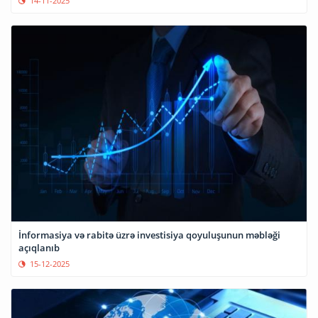
14-11-2025
İnformasiya və rabitə üzrə investisiya qoyuluşunun məbləği
açıqlanıb
15-12-2025