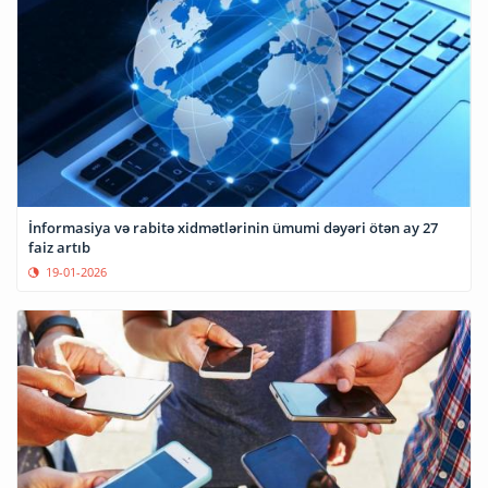
İnformasiya və rabitə xidmətlərinin ümumi dəyəri ötən ay 27
faiz artıb
19-01-2026