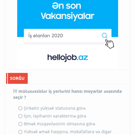
SORĞU
İT mütəxəssislər iş yerlərini hansı meyarlar əsasında
seçir ?
Şirkətin yüksək statusuna görə
İşin, layihənin xarakterinə görə
Əmək müqaviləsinin olmasına görə
Yüksək əmək haqqına, mükafatlara və digər