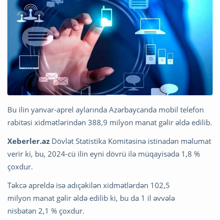
Bu ilin yanvar-aprel aylarında Azərbaycanda mobil telefon
rabitəsi xidmətlərindən 388,9 milyon manat gəlir əldə edilib.
Xeberler.az
Dövlət Statistika Komitəsinə istinadən məlumat
verir ki, bu, 2024-cü ilin eyni dövrü ilə müqayisədə 1,8 %
çoxdur.
Təkcə apreldə isə adıçəkilən xidmətlərdən 102,5
milyon manat gəlir əldə edilib ki, bu da 1 il əvvələ
nisbətən 2,1 % çoxdur.