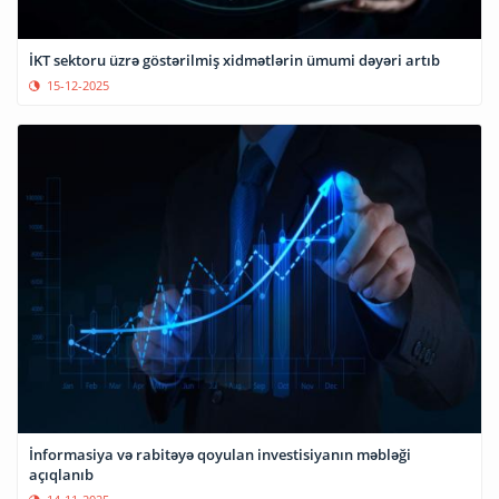
İKT sektoru üzrə göstərilmiş xidmətlərin ümumi dəyəri artıb
15-12-2025
İnformasiya və rabitəyə qoyulan investisiyanın məbləği
açıqlanıb