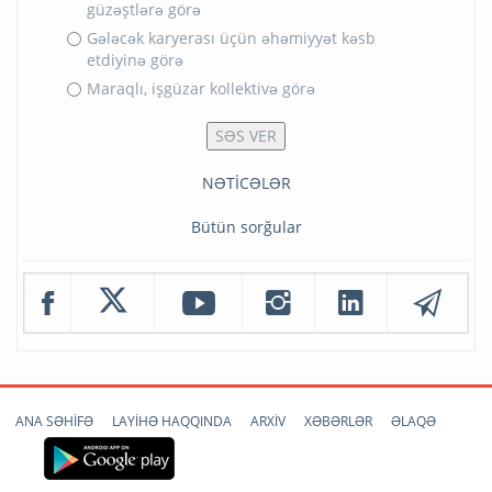
güzəştlərə görə
Gələcək karyerası üçün əhəmiyyət kəsb
etdiyinə görə
Maraqlı, işgüzar kollektivə görə
NƏTİCƏLƏR
Bütün sorğular
ANA SƏHİFƏ
LAYİHƏ HAQQINDA
ARXİV
XƏBƏRLƏR
ƏLAQƏ