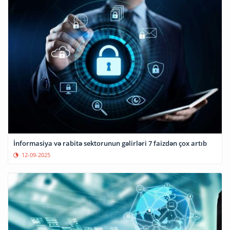
İnformasiya və rabitə sektorunun gəlirləri 7 faizdən çox artıb
12-09-2025