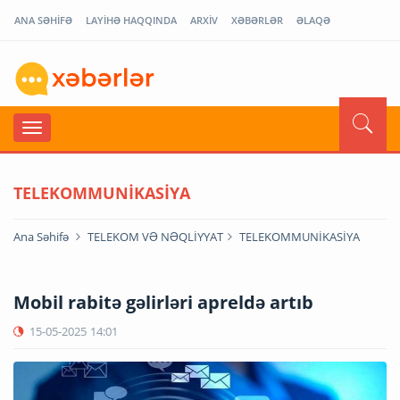
ANA SƏHİFƏ
LAYİHƏ HAQQINDA
ARXİV
XƏBƏRLƏR
ƏLAQƏ
TELEKOMMUNİKASİYA
Ana Səhifə
TELEKOM VƏ NƏQLİYYAT
TELEKOMMUNİKASİYA
Mobil rabitə gəlirləri apreldə artıb
15-05-2025
14:01