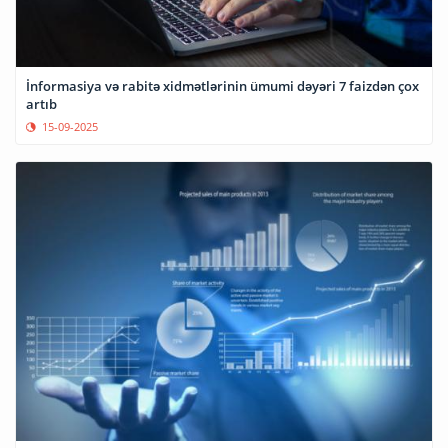
İnformasiya və rabitə xidmətlərinin ümumi dəyəri 7 faizdən çox
artıb
15-09-2025