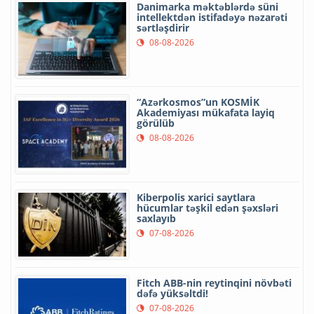
Danimarka məktəblərdə süni
intellektdən istifadəyə nəzarəti
sərtləşdirir
08-08-2026
“Azərkosmos”un KOSMİK
Akademiyası mükafata layiq
görülüb
08-08-2026
Kiberpolis xarici saytlara
hücumlar təşkil edən şəxsləri
saxlayıb
07-08-2026
Fitch ABB-nin reytinqini növbəti
dəfə yüksəltdi!
07-08-2026