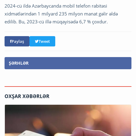
2024-cü ildə Azərbaycanda mobil telefon rabitəsi
xidmətlərindən 1 milyard 235 milyon manat gəlir əldə
edilib. Bu, 2023-cü illə müqayisədə 6,7 % çoxdur.
Paylaş
Tweet
ŞƏRHLƏR
OXŞAR XƏBƏRLƏR