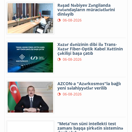
Rəşad Nəbiyev Zəngilanda
vətəndaşların müraciətlərini
dinləyib
06-08-2026
Xəzər dənizinin dibi ilə Trans-
Xəzər Fiber-Optik Kabel Xəttinin
çəkilişi başa çatıb
06-08-2026
AZCON-a "Azərkosmos"la bağlı
yeni səlahiyyətlər verilib
06-08-2026
“Meta”nın süni intellekti test
zamanı başqa şirkətin sisteminə