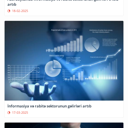
artıb
18-02-2025
İnformasiya və rabitə sektorunun gəlirləri artıb
17-03-2025