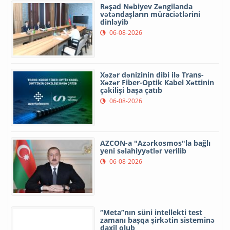
Rəşad Nəbiyev Zəngilanda
vətəndaşların müraciətlərini
dinləyib
06-08-2026
Xəzər dənizinin dibi ilə Trans-
Xəzər Fiber-Optik Kabel Xəttinin
çəkilişi başa çatıb
06-08-2026
AZCON-a "Azərkosmos"la bağlı
yeni səlahiyyətlər verilib
06-08-2026
“Meta”nın süni intellekti test
zamanı başqa şirkətin sisteminə
daxil olub