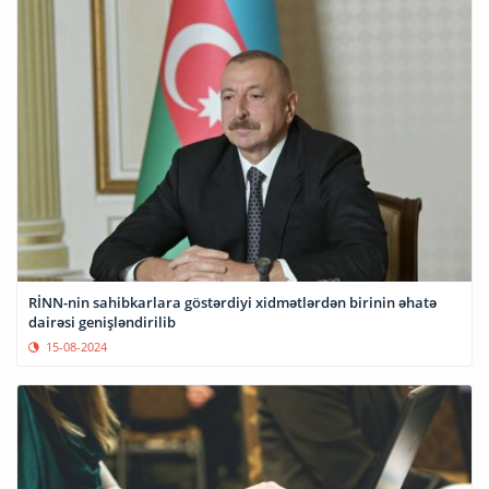
RİNN-nin sahibkarlara göstərdiyi xidmətlərdən birinin əhatə
dairəsi genişləndirilib
15-08-2024