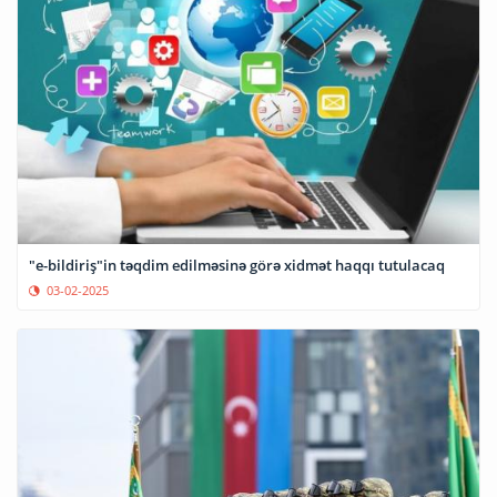
"e-bildiriş"in təqdim edilməsinə görə xidmət haqqı tutulacaq
03-02-2025