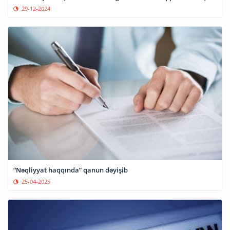
29-12-2024
“Nəqliyyat haqqında” qanun dəyişib
25-04-2025