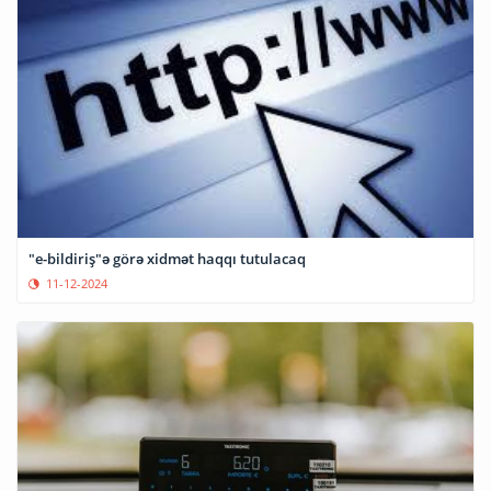
"e-bildiriş"ə görə xidmət haqqı tutulacaq
11-12-2024