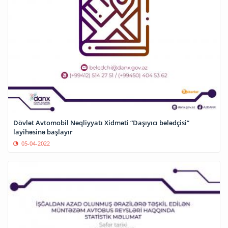
Dövlət Avtomobil Nəqliyyatı Xidməti “Daşıyıcı bələdçisi”
layihəsinə başlayır
05-04-2022