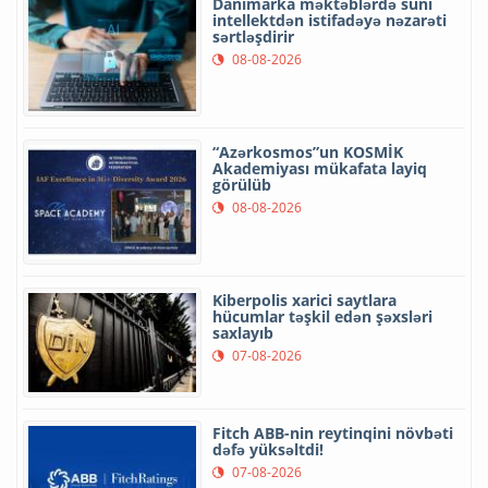
Danimarka məktəblərdə süni
intellektdən istifadəyə nəzarəti
sərtləşdirir
08-08-2026
“Azərkosmos”un KOSMİK
Akademiyası mükafata layiq
görülüb
08-08-2026
Kiberpolis xarici saytlara
hücumlar təşkil edən şəxsləri
saxlayıb
07-08-2026
Fitch ABB-nin reytinqini növbəti
dəfə yüksəltdi!
07-08-2026