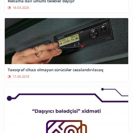
Reklama dair ümumi tələblər dəyişir
18-03-2025
Taxoqraf cihazı olmayan sürücülər cəzalandırılacaq
17-09-2018