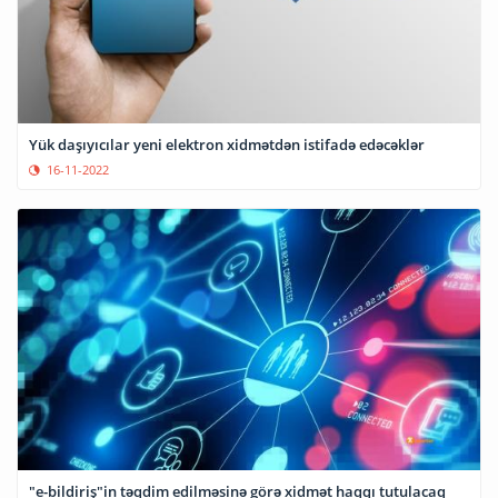
Yük daşıyıcılar yeni elektron xidmətdən istifadə edəcəklər
16-11-2022
"e-bildiriş"in təqdim edilməsinə görə xidmət haqqı tutulacaq