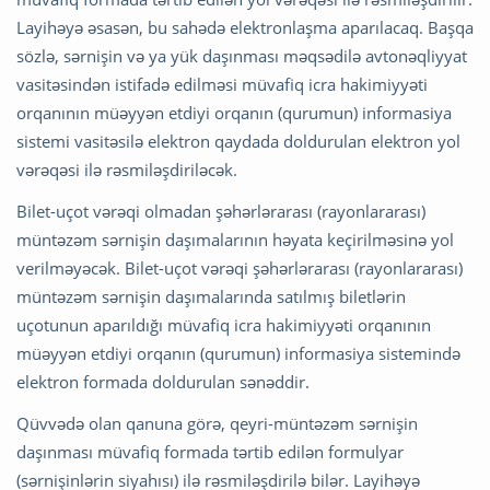
Layihəyə əsasən, bu sahədə elektronlaşma aparılacaq. Başqa
sözlə, sərnişin və ya yük daşınması məqsədilə avtonəqliyyat
vasitəsindən istifadə edilməsi müvafiq icra hakimiyyəti
orqanının müəyyən etdiyi orqanın (qurumun) informasiya
sistemi vasitəsilə elektron qaydada doldurulan elektron yol
vərəqəsi ilə rəsmiləşdiriləcək.
Bilet-uçot vərəqi olmadan şəhərlərarası (rayonlararası)
müntəzəm sərnişin daşımalarının həyata keçirilməsinə yol
verilməyəcək. Bilet-uçot vərəqi şəhərlərarası (rayonlararası)
müntəzəm sərnişin daşımalarında satılmış biletlərin
uçotunun aparıldığı müvafiq icra hakimiyyəti orqanının
müəyyən etdiyi orqanın (qurumun) informasiya sistemində
elektron formada doldurulan sənəddir.
Qüvvədə olan qanuna görə, qeyri-müntəzəm sərnişin
daşınması müvafiq formada tərtib edilən formulyar
(sərnişinlərin siyahısı) ilə rəsmiləşdirilə bilər. Layihəyə