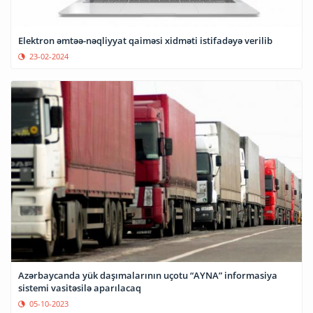
Elektron əmtəə-nəqliyyat qaiməsi xidməti istifadəyə verilib
23-02-2024
Azərbaycanda yük daşımalarının uçotu “AYNA” informasiya
sistemi vasitəsilə aparılacaq
05-10-2023