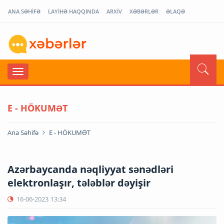
ANA SƏHİFƏ
LAYİHƏ HAQQINDA
ARXİV
XƏBƏRLƏR
ƏLAQƏ
E - HÖKUMƏT
Ana Səhifə
E - HÖKUMƏT
Azərbaycanda nəqliyyat sənədləri
elektronlaşır, tələblər dəyişir
16-06-2023
13:34