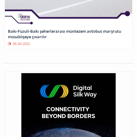
Bakı-Füzuli-Bakı şəhərlərarası müntəzəm avtobus marşrutu
müsabiqəyə çıxarılır
06-04-2022