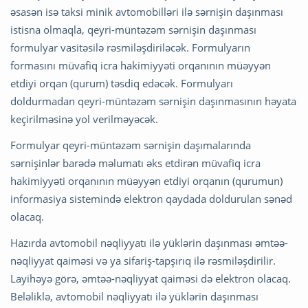
əsasən isə taksi minik avtomobilləri ilə sərnişin daşınması
istisna olmaqla, qeyri-müntəzəm sərnişin daşınması
formulyar vasitəsilə rəsmiləşdiriləcək. Formulyarın
formasını müvafiq icra hakimiyyəti orqanının müəyyən
etdiyi orqan (qurum) təsdiq edəcək. Formulyarı
doldurmadan qeyri-müntəzəm sərnişin daşınmasının həyata
keçirilməsinə yol verilməyəcək.
Formulyar qeyri-müntəzəm sərnişin daşımalarında
sərnişinlər barədə məlumatı əks etdirən müvafiq icra
hakimiyyəti orqanının müəyyən etdiyi orqanın (qurumun)
informasiya sistemində elektron qaydada doldurulan sənəd
olacaq.
Hazırda avtomobil nəqliyyatı ilə yüklərin daşınması əmtəə-
nəqliyyat qaiməsi və ya sifariş-tapşırıq ilə rəsmiləşdirilir.
Layihəyə görə, əmtəə-nəqliyyat qaiməsi də elektron olacaq.
Beləliklə, avtomobil nəqliyyatı ilə yüklərin daşınması