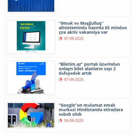
“Əmək və Məşğulluq”
altsistemində hazırda 65 mindən
çox aktiv vakansiya var
07-08-2026
“Biletim.az” portalı üzərindən
onlayn bilet alanların sayı 2
dəfəyədək artıb
07-08-2026
“Google”un məlumat emalı
mərkəzi Hindistanda etirazlara
səbəb olub
06-08-2026