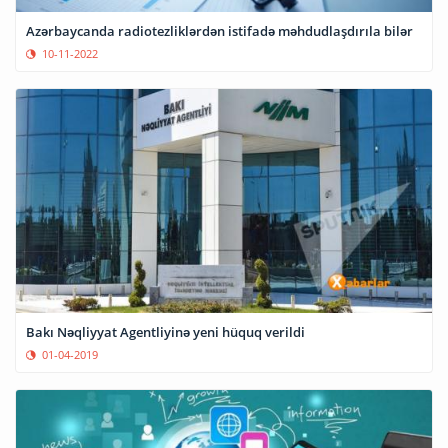
Azərbaycanda radiotezliklərdən istifadə məhdudlaşdırıla bilər
10-11-2022
Bakı Nəqliyyat Agentliyinə yeni hüquq verildi
01-04-2019