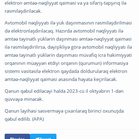
elektron əmtəə-nəqliyyat qaiməsi və ya sifariş-tapşırıq ilə
rəsmiləşdiriləcək.
Avtomobil nəqliyyatı ilə yük daşınmasının rəsmiləşdirilməsi
də elektronlaşdırılacaq. Hazırda avtomobil nəqliyyatı ilə
əmtəə təyinatlı yüklərin daşınması əmtəə-nəqliyyat qaiməsi
ilə rəsmiləşdirilirsə, dəyişikliyə görə avtomobil nəqliyyatı ilə
əmtəə təyinatlı yüklərin daşınması müvafiq icra hakimiyyəti
orqanının müəyyən etdiyi orqanın (qurumun) informasiya
sistemi vasitəsilə elektron qaydada doldurularaq elektron
əmtəə-nəqliyyat qaiməsi əsasında həyata keçiriləcək.
Qanun qəbul ediləcəyi halda 2023-cü il oktyabrın 1-dən
qüvvəyə minəcək.
Qanun layihəsi səsverməyə çıxarılaraq birinci oxunuşda
qəbul edilib. (APA)
Paylaş
Tweet