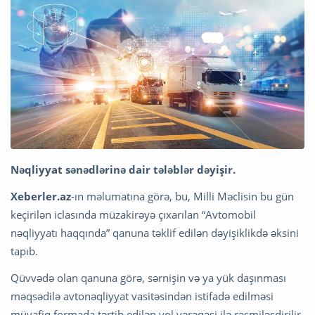
Nəqliyyat sənədlərinə dair tələblər dəyişir.
Xeberler.az
-ın məlumatına görə, bu, Milli Məclisin bu gün
keçirilən iclasında müzakirəyə çıxarılan “Avtomobil
nəqliyyatı haqqında” qanuna təklif edilən dəyişiklikdə əksini
tapıb.
Qüvvədə olan qanuna görə, sərnişin və ya yük daşınması
məqsədilə avtonəqliyyat vasitəsindən istifadə edilməsi
müvafiq formada tərtib edilən yol vərəqəsi ilə rəsmiləşdirilir.