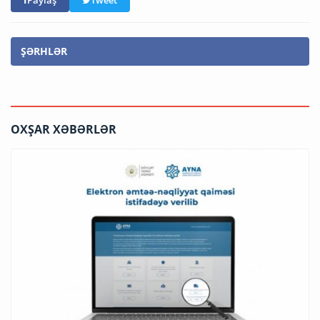
ŞƏRHLƏR
OXŞAR XƏBƏRLƏR