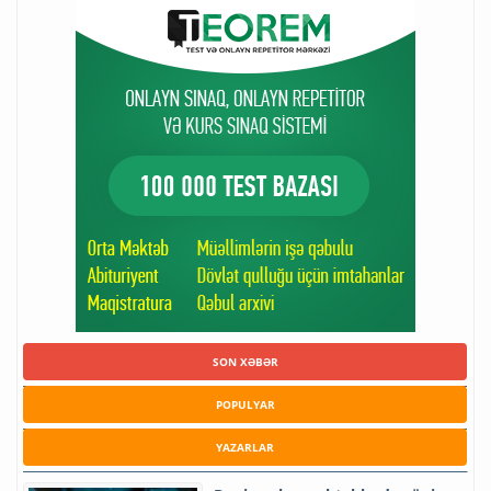
SON XƏBƏR
POPULYAR
YAZARLAR