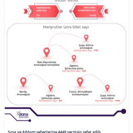
Şuşa və Ağdam şəhərlərinə 4448 sərnişin səfər edib