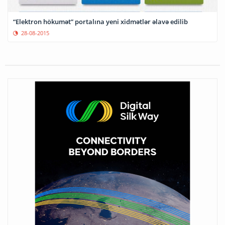
“Elektron hökumət” portalına yeni xidmətlər əlavə edilib
28-08-2015