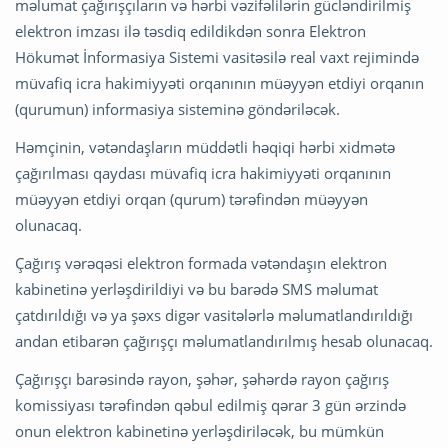
məlumat çağırışçıların və hərbi vəzifəlilərin gücləndirilmiş
elektron imzası ilə təsdiq edildikdən sonra Elektron
Hökumət İnformasiya Sistemi vasitəsilə real vaxt rejimində
müvafiq icra hakimiyyəti orqanının müəyyən etdiyi orqanın
(qurumun) informasiya sisteminə göndəriləcək.
Həmçinin, vətəndaşların müddətli həqiqi hərbi xidmətə
çağırılması qaydası müvafiq icra hakimiyyəti orqanının
müəyyən etdiyi orqan (qurum) tərəfindən müəyyən
olunacaq.
Çağırış vərəqəsi elektron formada vətəndaşın elektron
kabinetinə yerləşdirildiyi və bu barədə SMS məlumat
çatdırıldığı və ya şəxs digər vasitələrlə məlumatlandırıldığı
andan etibarən çağırışçı məlumatlandırılmış hesab olunacaq.
Çağırışçı barəsində rayon, şəhər, şəhərdə rayon çağırış
komissiyası tərəfindən qəbul edilmiş qərar 3 gün ərzində
onun elektron kabinetinə yerləşdiriləcək, bu mümkün