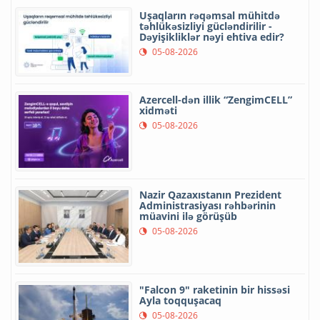
Uşaqların rəqəmsal mühitdə
təhlükəsizliyi gücləndirilir -
Dəyişikliklər nəyi ehtiva edir?
05-08-2026
Azercell-dən illik “ZengimCELL”
xidməti
05-08-2026
Nazir Qazaxıstanın Prezident
Administrasiyası rəhbərinin
müavini ilə görüşüb
05-08-2026
"Falcon 9" raketinin bir hissəsi
Ayla toqquşacaq
05-08-2026