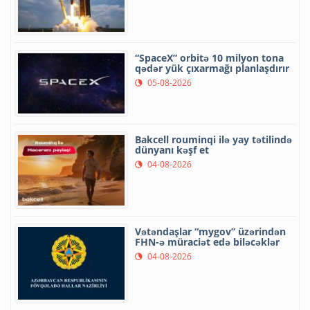
“SpaceX” orbitə 10 milyon tona
qədər yük çıxarmağı planlaşdırır
05-08-2026
Bakcell rouminqi ilə yay tətilində
dünyanı kəşf et
04-08-2026
Vətəndaşlar “mygov” üzərindən
FHN-ə müraciət edə biləcəklər
04-08-2026