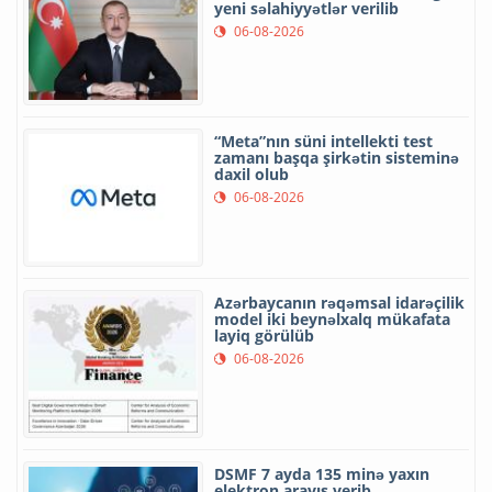
yeni səlahiyyətlər verilib
06-08-2026
“Meta”nın süni intellekti test
zamanı başqa şirkətin sisteminə
daxil olub
06-08-2026
Azərbaycanın rəqəmsal idarəçilik
model iki beynəlxalq mükafata
layiq görülüb
06-08-2026
DSMF 7 ayda 135 minə yaxın
elektron arayış verib