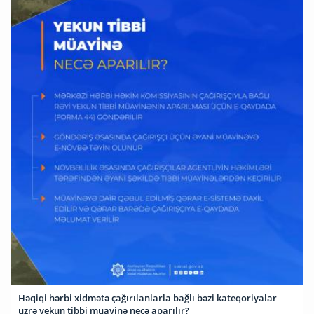
Həqiqi hərbi xidmətə çağırılanlarla bağlı bəzi kateqoriyalar
üzrə yekun tibbi müayinə necə aparılır?