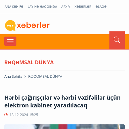
ANA SƏHİFƏ
LAYİHƏ HAQQINDA
ARXİV
XƏBƏRLƏR
ƏLAQƏ
RƏQƏMSAL DÜNYA
Ana Səhifə
RƏQƏMSAL DÜNYA
Hərbi çağırışçılar və hərbi vəzifəlilər üçün
elektron kabinet yaradılacaq
13-12-2024
15:25