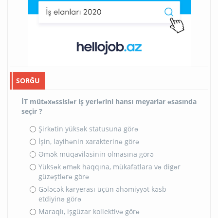
SORĞU
İT mütəxəssislər iş yerlərini hansı meyarlar əsasında
seçir ?
Şirkətin yüksək statusuna görə
İşin, layihənin xarakterinə görə
Əmək müqaviləsinin olmasına görə
Yüksək əmək haqqına, mükafatlara və digər
güzəştlərə görə
Gələcək karyerası üçün əhəmiyyət kəsb
etdiyinə görə
Maraqlı, işgüzar kollektivə görə