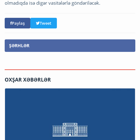
olmadıqda isə digər vasitələrlə göndəriləcək.
Paylaş
Tweet
ŞƏRHLƏR
OXŞAR XƏBƏRLƏR