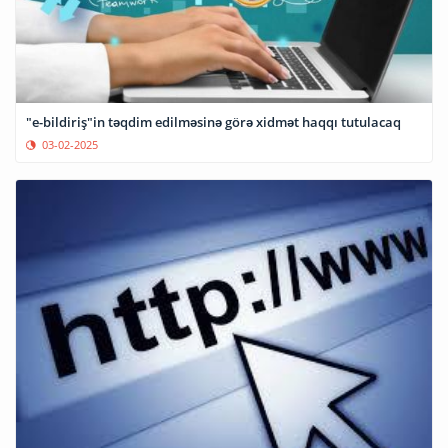
"e-bildiriş"in təqdim edilməsinə görə xidmət haqqı tutulacaq
03-02-2025