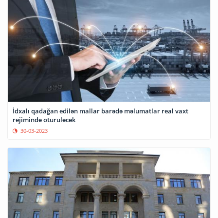
İdxalı qadağan edilən mallar barədə məlumatlar real vaxt
rejimində ötürüləcək
30-03-2023