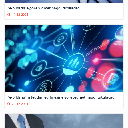
"e-bildiriş"ə görə xidmət haqqı tutulacaq
11-12-2024
"e-bildiriş"in təqdim edilməsinə görə xidmət haqqı tutulacaq
29-12-2024