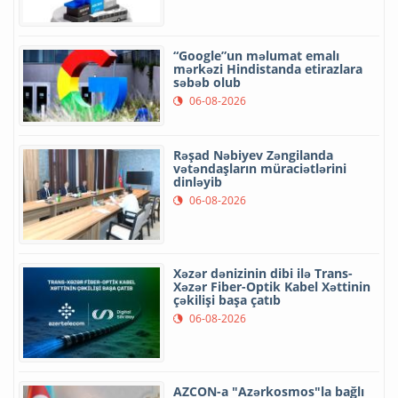
“Google”un məlumat emalı
mərkəzi Hindistanda etirazlara
səbəb olub
06-08-2026
Rəşad Nəbiyev Zəngilanda
vətəndaşların müraciətlərini
dinləyib
06-08-2026
Xəzər dənizinin dibi ilə Trans-
Xəzər Fiber-Optik Kabel Xəttinin
çəkilişi başa çatıb
06-08-2026
AZCON-a "Azərkosmos"la bağlı