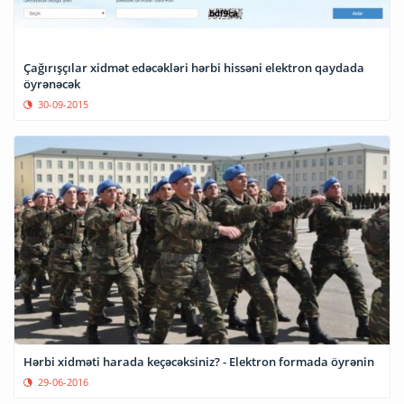
Çağırışçılar xidmət edəcəkləri hərbi hissəni elektron qaydada
öyrənəcək
30-09-2015
Hərbi xidməti harada keçəcəksiniz? - Elektron formada öyrənin
29-06-2016