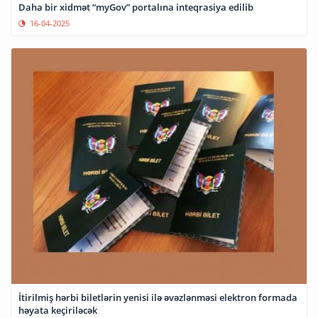
Daha bir xidmət “myGov” portalına inteqrasiya edilib
16-04-2025
İtirilmiş hərbi biletlərin yenisi ilə əvəzlənməsi elektron formada
həyata keçiriləcək