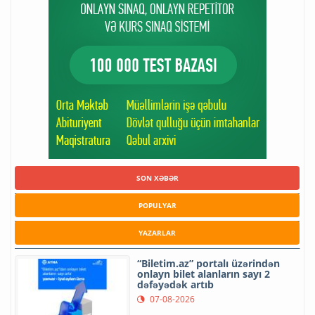
SON XƏBƏR
POPULYAR
YAZARLAR
“Biletim.az” portalı üzərindən
onlayn bilet alanların sayı 2
dəfəyədək artıb
07-08-2026