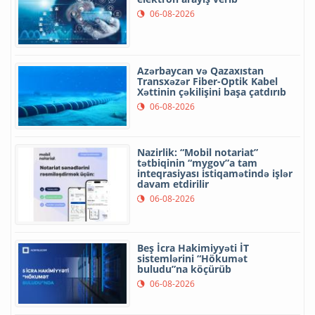
06-08-2026
Azərbaycan və Qazaxıstan
Transxəzər Fiber-Optik Kabel
Xəttinin çəkilişini başa çatdırıb
06-08-2026
Nazirlik: “Mobil notariat”
tətbiqinin “mygov”a tam
inteqrasiyası istiqamətində işlər
davam etdirilir
06-08-2026
Beş İcra Hakimiyyəti İT
sistemlərini “Hökumət
buludu”na köçürüb
06-08-2026