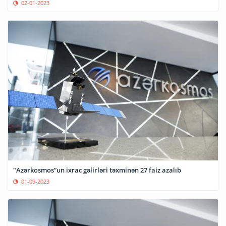
02-01-2023
"Azərkosmos”un ixrac gəlirləri təxminən 27 faiz azalıb
01-09-2023