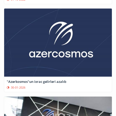
"Azərkosmos"un ixrac gəlirləri azalıb
30-01-2026