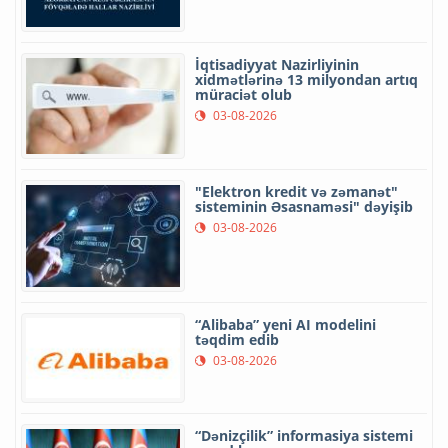
İqtisadiyyat Nazirliyinin
xidmətlərinə 13 milyondan artıq
müraciət olub
03-08-2026
"Elektron kredit və zəmanət"
sisteminin Əsasnaməsi" dəyişib
03-08-2026
“Alibaba” yeni AI modelini
təqdim edib
03-08-2026
“Dənizçilik” informasiya sistemi