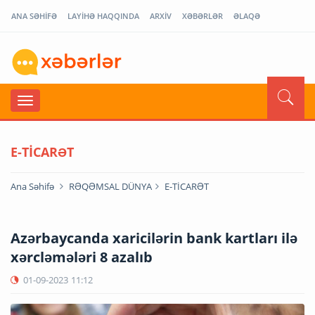
ANA SƏHİFƏ
LAYİHƏ HAQQINDA
ARXİV
XƏBƏRLƏR
ƏLAQƏ
E-TİCARƏT
Ana Səhifə
RƏQƏMSAL DÜNYA
E-TİCARƏT
Azərbaycanda xaricilərin bank kartları ilə
xərcləmələri 8 azalıb
01-09-2023
11:12