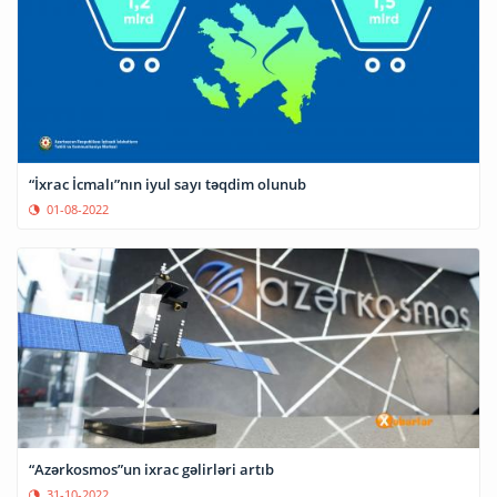
“İxrac İcmalı”nın iyul sayı təqdim olunub
01-08-2022
“Azərkosmos”un ixrac gəlirləri artıb
31-10-2022