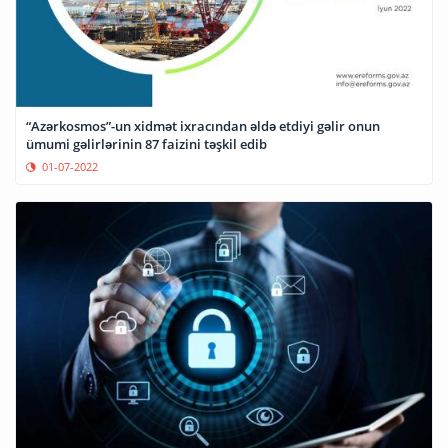
“Azərkosmos”-un xidmət ixracından əldə etdiyi gəlir onun
ümumi gəlirlərinin 87 faizini təşkil edib
01-07-2022