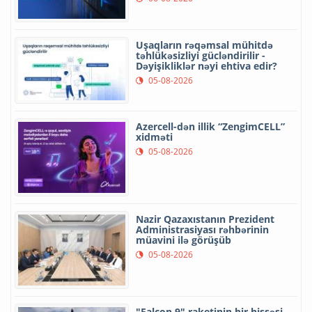
Uşaqların rəqəmsal mühitdə
təhlükəsizliyi gücləndirilir -
Dəyişikliklər nəyi ehtiva edir?
05-08-2026
Azercell-dən illik “ZengimCELL”
xidməti
05-08-2026
Nazir Qazaxıstanın Prezident
Administrasiyası rəhbərinin
müavini ilə görüşüb
05-08-2026
"Falcon 9" raketinin bir hissəsi