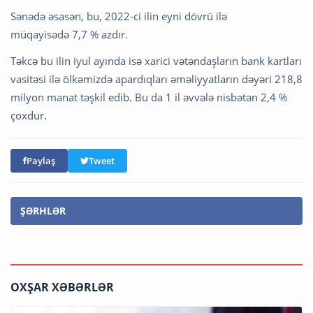
Sənədə əsasən, bu, 2022-ci ilin eyni dövrü ilə
müqayisədə 7,7 % azdır.
Təkcə bu ilin iyul ayında isə xarici vətəndaşların bank kartları
vasitəsi ilə ölkəmizdə apardıqları əməliyyatların dəyəri 218,8
milyon manat təşkil edib. Bu da 1 il əvvələ nisbətən 2,4 %
çoxdur.
Paylaş
Tweet
ŞƏRHLƏR
OXŞAR XƏBƏRLƏR