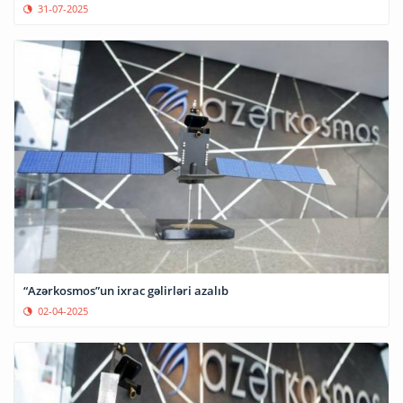
31-07-2025
“Azərkosmos”un ixrac gəlirləri azalıb
02-04-2025