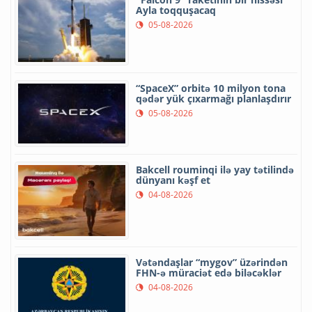
Ayla toqquşacaq
05-08-2026
“SpaceX” orbitə 10 milyon tona
qədər yük çıxarmağı planlaşdırır
05-08-2026
Bakcell rouminqi ilə yay tətilində
dünyanı kəşf et
04-08-2026
Vətəndaşlar “mygov” üzərindən
FHN-ə müraciət edə biləcəklər
04-08-2026