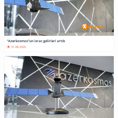
“Azərkosmos”un ixrac gəlirləri artıb
31-08-2020