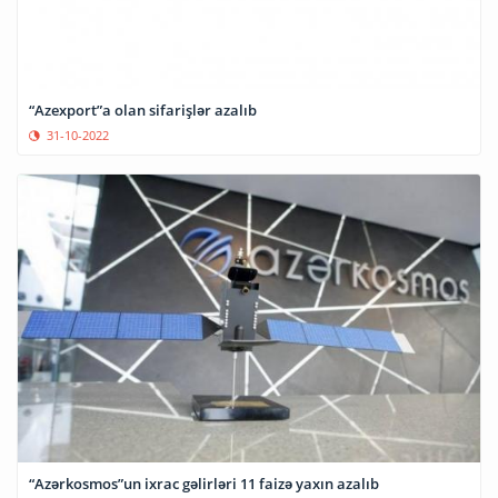
“Azexport”a olan sifarişlər azalıb
31-10-2022
“Azərkosmos”un ixrac gəlirləri 11 faizə yaxın azalıb