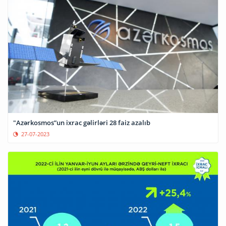
"Azərkosmos”un ixrac gəlirləri 28 faiz azalıb
27-07-2023