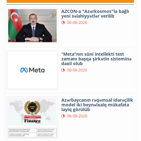
AZCON-a "Azərkosmos"la bağlı
yeni səlahiyyətlər verilib
06-08-2026
“Meta”nın süni intellekti test
zamanı başqa şirkətin sisteminə
daxil olub
06-08-2026
Azərbaycanın rəqəmsal idarəçilik
model iki beynəlxalq mükafata
layiq görülüb
06-08-2026