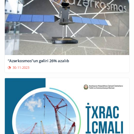
“Azərkosmos”un gəliri 26% azalıb
30-11-2023