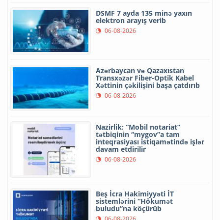
DSMF 7 ayda 135 minə yaxın
elektron arayış verib
06-08-2026
Azərbaycan və Qazaxıstan
Transxəzər Fiber-Optik Kabel
Xəttinin çəkilişini başa çatdırıb
06-08-2026
Nazirlik: “Mobil notariat”
tətbiqinin “mygov”a tam
inteqrasiyası istiqamətində işlər
davam etdirilir
06-08-2026
Beş İcra Hakimiyyəti İT
sistemlərini “Hökumət
buludu”na köçürüb
06-08-2026