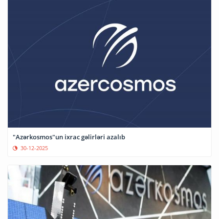
"Azərkosmos"un ixrac gəlirləri azalıb
30-12-2025