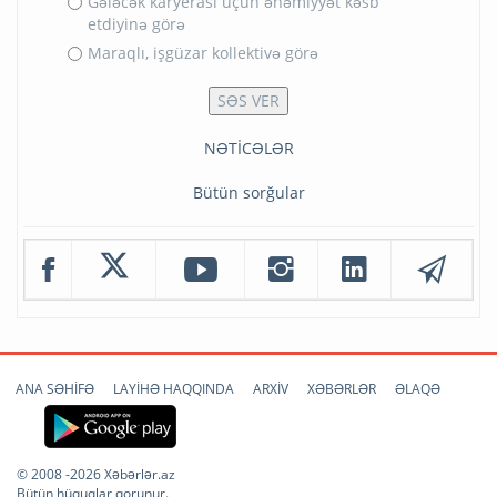
Gələcək karyerası üçün əhəmiyyət kəsb
etdiyinə görə
Maraqlı, işgüzar kollektivə görə
NƏTİCƏLƏR
Bütün sorğular
ANA SƏHİFƏ
LAYİHƏ HAQQINDA
ARXİV
XƏBƏRLƏR
ƏLAQƏ
© 2008 -2026 Xəbərlər.az
Bütün hüquqlar qorunur.