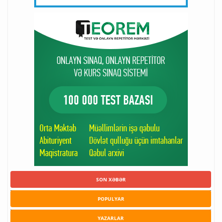
SON XƏBƏR
POPULYAR
YAZARLAR