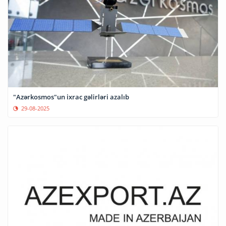
"Azərkosmos"un ixrac gəlirləri azalıb
29-08-2025