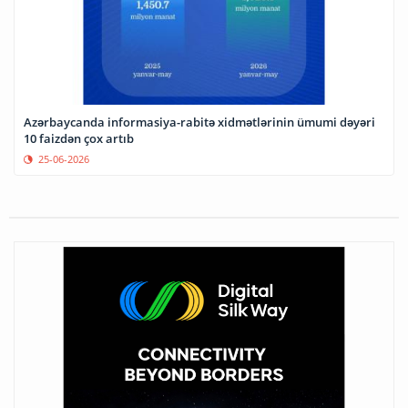
Azərbaycanda informasiya-rabitə xidmətlərinin ümumi dəyəri
10 faizdən çox artıb
25-06-2026