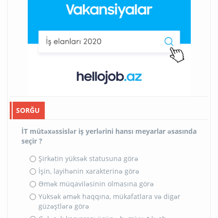
SORĞU
İT mütəxəssislər iş yerlərini hansı meyarlar əsasında
seçir ?
Şirkətin yüksək statusuna görə
İşin, layihənin xarakterinə görə
Əmək müqaviləsinin olmasına görə
Yüksək əmək haqqına, mükafatlara və digər
güzəştlərə görə