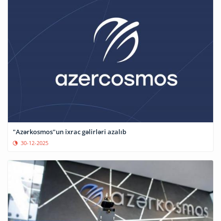
"Azərkosmos"un ixrac gəlirləri azalıb
30-12-2025