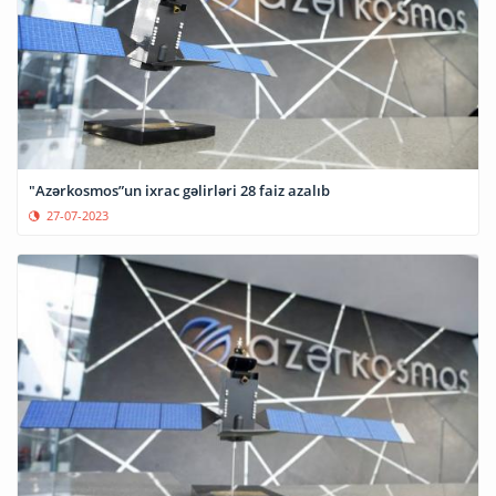
"Azərkosmos”un ixrac gəlirləri 28 faiz azalıb
27-07-2023