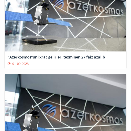
"Azərkosmos”un ixrac gəlirləri təxminən 27 faiz azalıb
01-09-2023