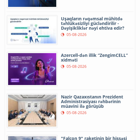
Uşaqların rəqəmsal mühitdə
təhlükəsizliyi gücləndirilir -
Dəyişikliklər nəyi ehtiva edir?
05-08-2026
Azercell-dən illik “ZengimCELL”
xidməti
05-08-2026
Nazir Qazaxıstanın Prezident
Administrasiyası rəhbərinin
müavini ilə görüşüb
05-08-2026
"Falcon 9" raketinin bir hissəsi