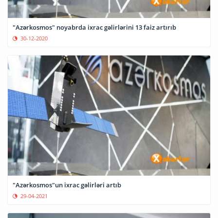
"Azərkosmos" noyabrda ixrac gəlirlərini 13 faiz artırıb
30-12-2020
"Azərkosmos"un ixrac gəlirləri artıb
29-04-2021