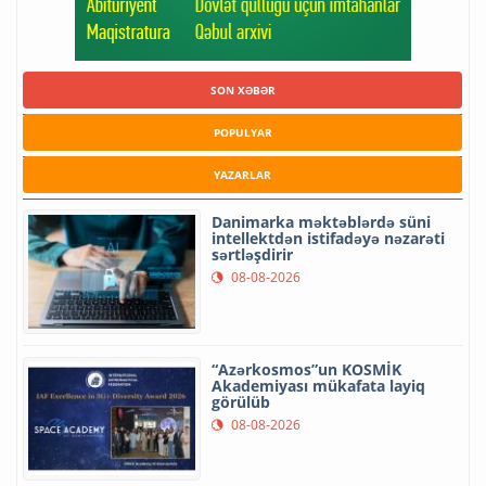
SON XƏBƏR
POPULYAR
YAZARLAR
Danimarka məktəblərdə süni
intellektdən istifadəyə nəzarəti
sərtləşdirir
08-08-2026
“Azərkosmos”un KOSMİK
Akademiyası mükafata layiq
görülüb
08-08-2026