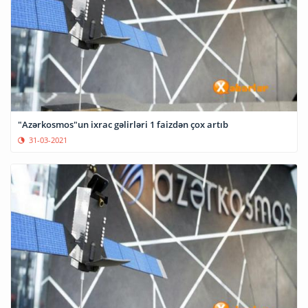
"Azərkosmos"un ixrac gəlirləri 1 faizdən çox artıb
31-03-2021