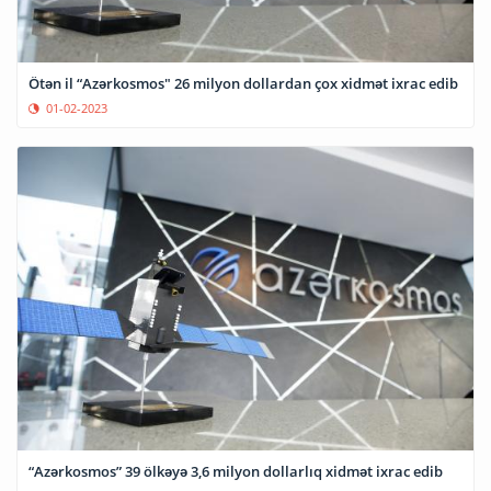
Ötən il “Azərkosmos" 26 milyon dollardan çox xidmət ixrac edib
01-02-2023
“Azərkosmos” 39 ölkəyə 3,6 milyon dollarlıq xidmət ixrac edib