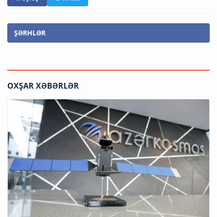
ŞƏRHLƏR
OXŞAR XƏBƏRLƏR