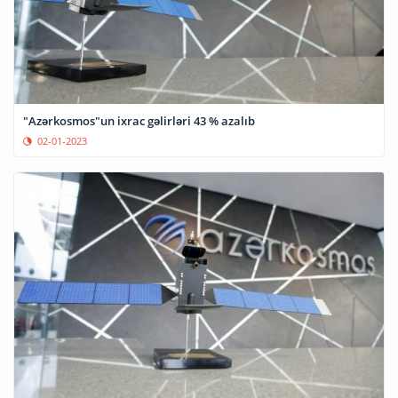
"Azərkosmos"un ixrac gəlirləri 43 % azalıb
02-01-2023