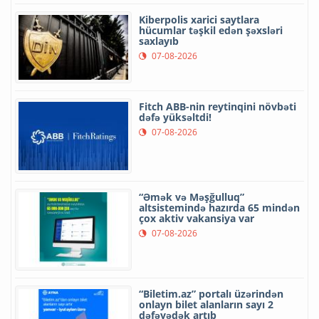
Kiberpolis xarici saytlara
hücumlar təşkil edən şəxsləri
saxlayıb
07-08-2026
Fitch ABB-nin reytinqini növbəti
dəfə yüksəltdi!
07-08-2026
“Əmək və Məşğulluq”
altsistemində hazırda 65 mindən
çox aktiv vakansiya var
07-08-2026
“Biletim.az” portalı üzərindən
onlayn bilet alanların sayı 2
dəfəyədək artıb