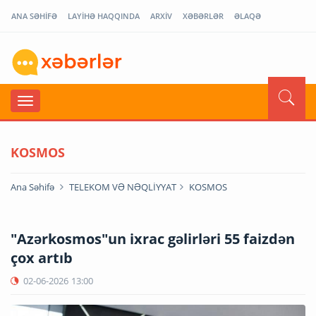
ANA SƏHİFƏ
LAYİHƏ HAQQINDA
ARXİV
XƏBƏRLƏR
ƏLAQƏ
KOSMOS
Ana Səhifə
TELEKOM VƏ NƏQLİYYAT
KOSMOS
"Azərkosmos"un ixrac gəlirləri 55 faizdən
çox artıb
02-06-2026
13:00