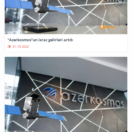
“Azərkosmos”un ixrac gəlirləri artıb
31-10-2022