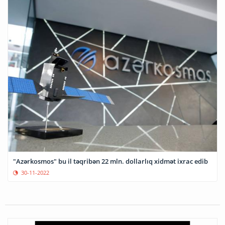
"Azərkosmos" bu il təqribən 22 mln. dollarlıq xidmət ixrac edib
30-11-2022