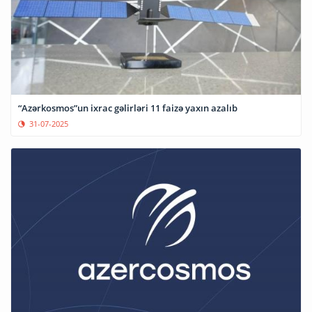
“Azərkosmos”un ixrac gəlirləri 11 faizə yaxın azalıb
31-07-2025