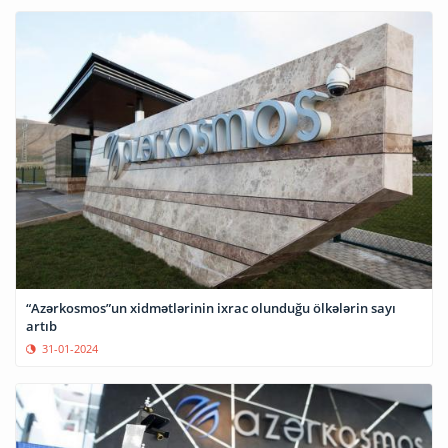
“Azərkosmos”un xidmətlərinin ixrac olunduğu ölkələrin sayı
artıb
31-01-2024