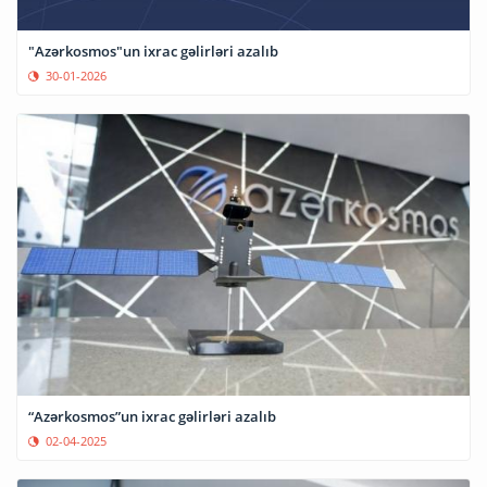
"Azərkosmos"un ixrac gəlirləri azalıb
30-01-2026
“Azərkosmos”un ixrac gəlirləri azalıb
02-04-2025