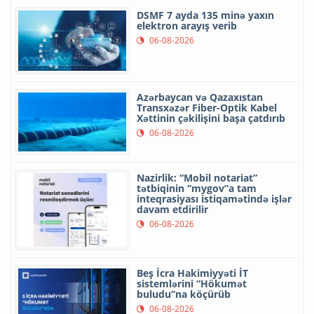
DSMF 7 ayda 135 minə yaxın
elektron arayış verib
06-08-2026
Azərbaycan və Qazaxıstan
Transxəzər Fiber-Optik Kabel
Xəttinin çəkilişini başa çatdırıb
06-08-2026
Nazirlik: “Mobil notariat”
tətbiqinin “mygov”a tam
inteqrasiyası istiqamətində işlər
davam etdirilir
06-08-2026
Beş İcra Hakimiyyəti İT
sistemlərini “Hökumət
buludu”na köçürüb
06-08-2026