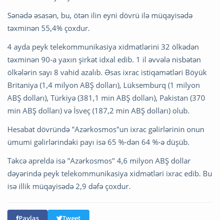
Sənədə əsasən, bu, ötən ilin eyni dövrü ilə müqayisədə
təxminən 55,4% çoxdur.
4 ayda peyk telekommunikasiya xidmətlərini 32 ölkədən
təxminən 90-a yaxın şirkət idxal edib. 1 il əvvələ nisbətən
ölkələrin sayı 8 vahid azalıb. Əsas ixrac istiqamətləri Böyük
Britaniya (1,4 milyon ABŞ dolları), Lüksemburq (1 milyon
ABŞ dolları), Türkiyə (381,1 min ABŞ dolları), Pakistan (370
min ABŞ dolları) və İsveç (187,2 min ABŞ dolları) olub.
Hesabat dövründə "Azərkosmos"un ixrac gəlirlərinin onun
ümumi gəlirlərindəki payı isə 65 %-dən 64 %-ə düşüb.
Təkcə apreldə isə "Azərkosmos" 4,6 milyon ABŞ dollar
dəyərində peyk telekommunikasiya xidmətləri ixrac edib. Bu
isə illik müqayisədə 2,9 dəfə çoxdur.
Paylaş
Tweet