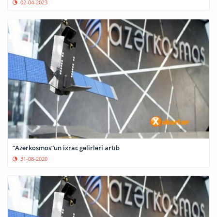
02-04-2023
“Azərkosmos”un ixrac gəlirləri artıb
31-08-2020