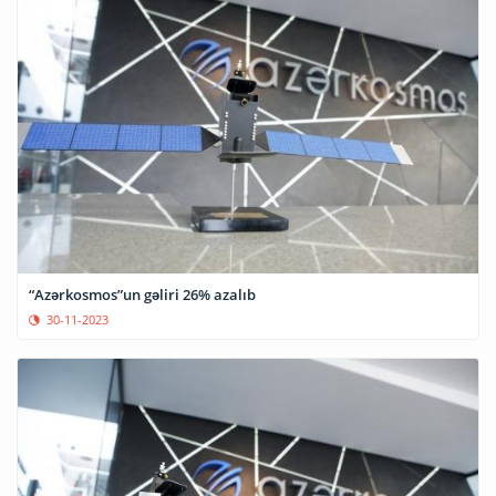
“Azərkosmos”un gəliri 26% azalıb
30-11-2023