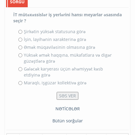
SORĞU
İT mütəxəssislər iş yerlərini hansı meyarlar əsasında
seçir ?
Şirkətin yüksək statusuna görə
İşin, layihənin xarakterinə görə
Əmək müqaviləsinin olmasına görə
Yüksək əmək haqqına, mükafatlara və digər
güzəştlərə görə
Gələcək karyerası üçün əhəmiyyət kəsb
etdiyinə görə
Maraqlı, işgüzar kollektivə görə
NƏTİCƏLƏR
Bütün sorğular