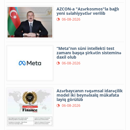
AZCON-a "Azərkosmos"la bağlı
yeni səlahiyyətlər verilib
06-08-2026
“Meta”nın süni intellekti test
zamanı başqa şirkətin sisteminə
daxil olub
06-08-2026
Azərbaycanın rəqəmsal idarəçilik
model iki beynəlxalq mükafata
layiq görülüb
06-08-2026