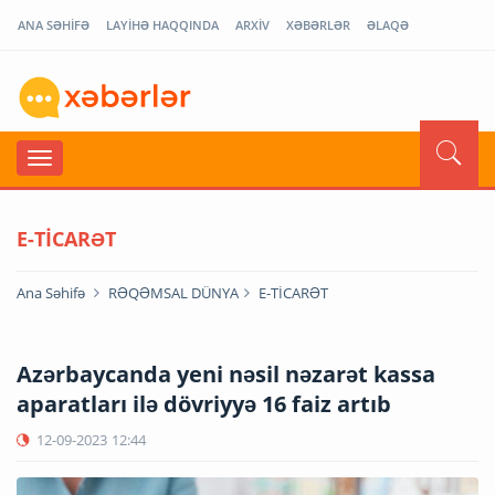
ANA SƏHİFƏ
LAYİHƏ HAQQINDA
ARXİV
XƏBƏRLƏR
ƏLAQƏ
E-TİCARƏT
Ana Səhifə
RƏQƏMSAL DÜNYA
E-TİCARƏT
Azərbaycanda yeni nəsil nəzarət kassa
aparatları ilə dövriyyə 16 faiz artıb
12-09-2023
12:44