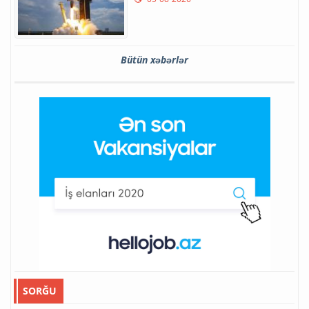
Bütün xəbərlər
SORĞU