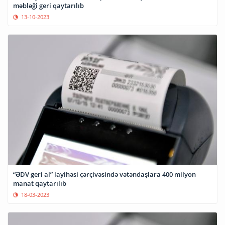
məbləği geri qaytarılıb
13-10-2023
“ƏDV geri al” layihəsi çərçivəsində vətəndaşlara 400 milyon
manat qaytarılıb
18-03-2023