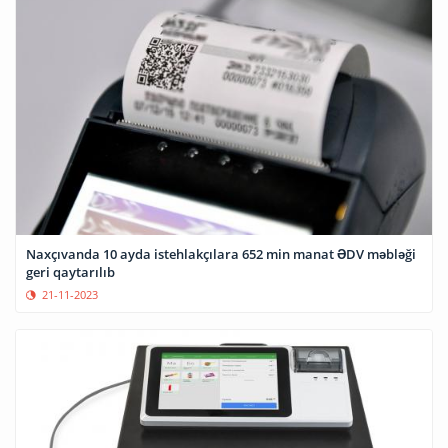
Naxçıvanda 10 ayda istehlakçılara 652 min manat ƏDV məbləği
geri qaytarılıb
21-11-2023