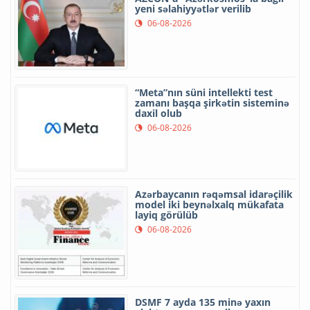
yeni səlahiyyətlər verilib
06-08-2026
“Meta”nın süni intellekti test
zamanı başqa şirkətin sisteminə
daxil olub
06-08-2026
Azərbaycanın rəqəmsal idarəçilik
model iki beynəlxalq mükafata
layiq görülüb
06-08-2026
DSMF 7 ayda 135 minə yaxın