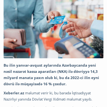
Bu ilin yanvar-avqust aylarında Azərbaycanda yeni
nəsil nəzarət kassa aparatları (NKA) ilə dövriyyə 14,3
milyard manata yaxın olub ki, bu da 2022-ci ilin eyni
dövrü ilə müqayisədə 16 % çoxdur.
Xeberler.az
məlumat verir ki, bu barədə İqtisadiyyat
Nazirliyi yanında Dövlət Vergi Xidməti məlumat yayıb.