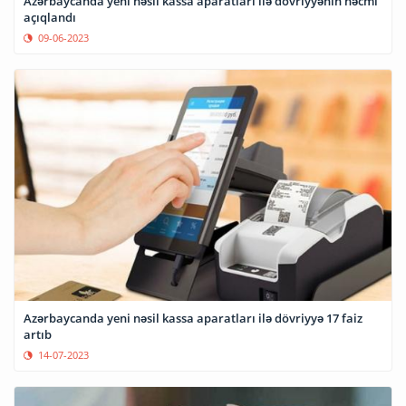
Azərbaycanda yeni nəsil kassa aparatları ilə dövriyyənin həcmi
açıqlandı
09-06-2023
Azərbaycanda yeni nəsil kassa aparatları ilə dövriyyə 17 faiz
artıb
14-07-2023