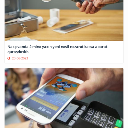
Naxçıvanda 2 minə yaxın yeni nəsil nəzarət kassa aparatı
quraşdırılıb
23-06-2023