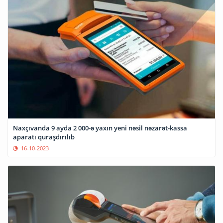
Naxçıvanda 9 ayda 2 000-ə yaxın yeni nəsil nəzarət-kassa
aparatı quraşdırılıb
16-10-2023