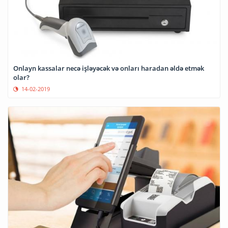
Onlayn kassalar necə işləyəcək və onları haradan əldə etmək
olar?
14-02-2019