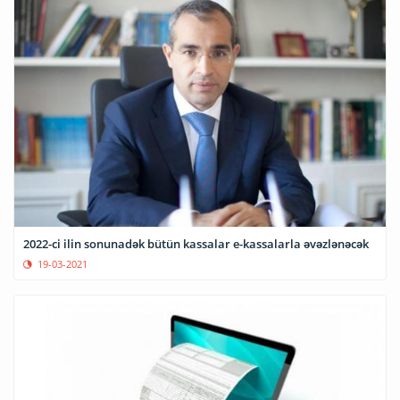
2022-ci ilin sonunadək bütün kassalar e-kassalarla əvəzlənəcək
19-03-2021