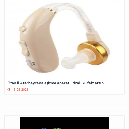
Ötən il Azərbaycana eşitmə aparatı idxalı 70 faiz artıb
13-03-2023