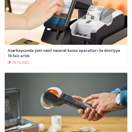
Azərbaycanda yeni nəsil nəzarət kassa aparatları ilə dövriyyə
16 faiz artıb
09-10-2023