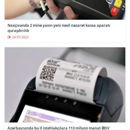
Naxçıvanda 2 minə yaxın yeni nəsil nəzarət kassa aparatı
quraşdırılıb
24-07-2023
Azərbaycanda bu il istehlakçılara 113 milyon manat ƏDV