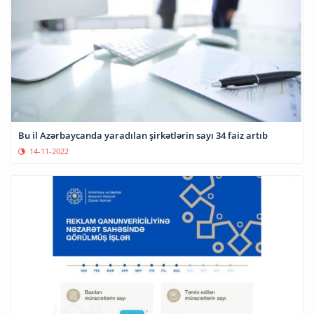
Bu il Azərbaycanda yaradılan şirkətlərin sayı 34 faiz artıb
14-11-2022