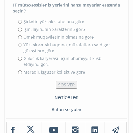
İT mütəxəssislər iş yerlərini hansı meyarlar əsasında
seçir ?
Şirkətin yüksək statusuna görə
İşin, layihənin xarakterinə görə
Əmək müqaviləsinin olmasına görə
Yüksək əmək haqqına, mükafatlara və digər
güzəştlərə görə
Gələcək karyerası üçün əhəmiyyət kəsb
etdiyinə görə
Maraqlı, işgüzar kollektivə görə
NƏTİCƏLƏR
Bütün sorğular