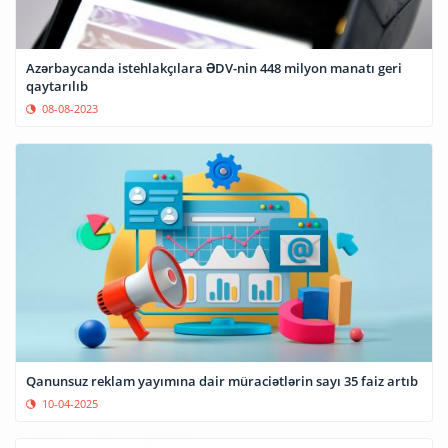
Azərbaycanda istehlakçılara ƏDV-nin 448 milyon manatı geri
qaytarılıb
08-08-2023
Qanunsuz reklam yayımına dair müraciətlərin sayı 35 faiz artıb
10-04-2025