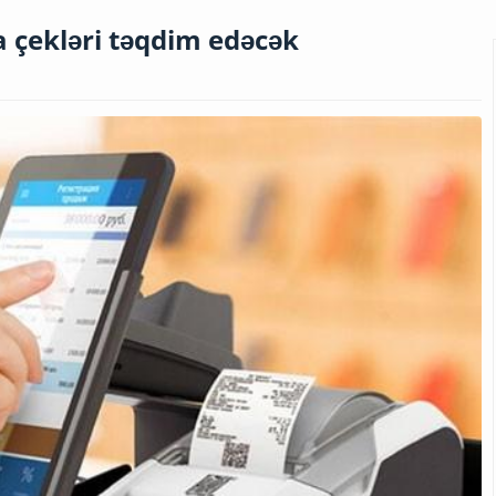
a çekləri təqdim edəcək