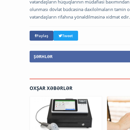
vətəndaşların hüquqlarının müdafiəsi baxımından 
olunması dövlət büdcəsinə daxilolmaların təmin ol
vətəndaşların rifahına yönəldilməsinə xidmət edir.
Paylaş
Tweet
ŞƏRHLƏR
OXŞAR XƏBƏRLƏR