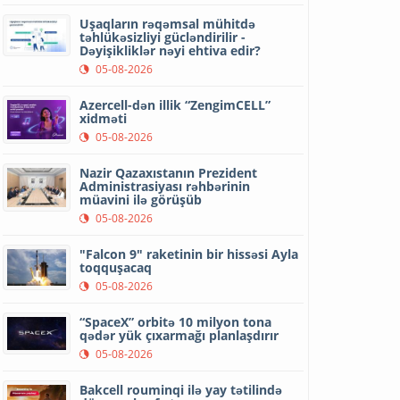
Uşaqların rəqəmsal mühitdə
təhlükəsizliyi gücləndirilir -
Dəyişikliklər nəyi ehtiva edir?
05-08-2026
Azercell-dən illik “ZengimCELL”
xidməti
05-08-2026
Nazir Qazaxıstanın Prezident
Administrasiyası rəhbərinin
müavini ilə görüşüb
05-08-2026
"Falcon 9" raketinin bir hissəsi Ayla
toqquşacaq
05-08-2026
“SpaceX” orbitə 10 milyon tona
qədər yük çıxarmağı planlaşdırır
05-08-2026
Bakcell rouminqi ilə yay tətilində