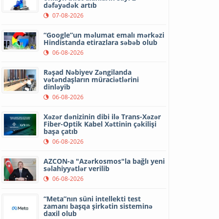
dəfəyədək artıb
07-08-2026
“Google”un məlumat emalı mərkəzi
Hindistanda etirazlara səbəb olub
06-08-2026
Rəşad Nəbiyev Zəngilanda
vətəndaşların müraciətlərini
dinləyib
06-08-2026
Xəzər dənizinin dibi ilə Trans-Xəzər
Fiber-Optik Kabel Xəttinin çəkilişi
başa çatıb
06-08-2026
AZCON-a "Azərkosmos"la bağlı yeni
səlahiyyətlər verilib
06-08-2026
“Meta”nın süni intellekti test
zamanı başqa şirkətin sisteminə
daxil olub