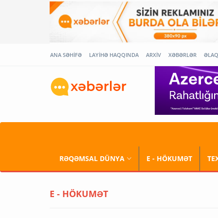
ANA SƏHİFƏ
LAYİHƏ HAQQINDA
ARXİV
XƏBƏRLƏR
ƏLA
RƏQƏMSAL DÜNYA
E - HÖKUMƏT
TE
E - HÖKUMƏT