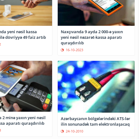
da yeni nəsil kassa
Naxçıvanda 9 ayda 2 000-ə yaxın
ilə dövriyyə 49 faiz artıb
yeni nəsil nəzarət-kassa aparatı
quraşdırılıb
2
16-10-2023
 2 minə yaxın yeni nəsil
Azərbaycanın bölgələrindəki ATS-lər
sa aparatı quraşdırılıb
ilin sonunadək tam elektronlaşacaq
3
24-10-2010