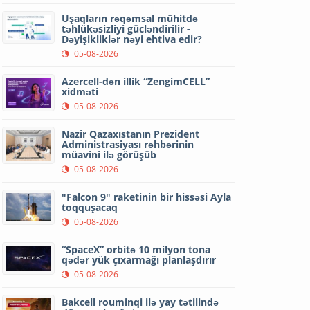
Uşaqların rəqəmsal mühitdə
təhlükəsizliyi gücləndirilir -
Dəyişikliklər nəyi ehtiva edir?
05-08-2026
Azercell-dən illik “ZengimCELL”
xidməti
05-08-2026
Nazir Qazaxıstanın Prezident
Administrasiyası rəhbərinin
müavini ilə görüşüb
05-08-2026
"Falcon 9" raketinin bir hissəsi Ayla
toqquşacaq
05-08-2026
“SpaceX” orbitə 10 milyon tona
qədər yük çıxarmağı planlaşdırır
05-08-2026
Bakcell rouminqi ilə yay tətilində