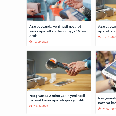
Azərbaycanda yeni nəsil nəzarət
Azərbaycan
kassa aparatları ilə dövriyyə 16 faiz
aparatları 
artıb
15-11-202
12-09-2023
Naxçıvanda 2 minə yaxın yeni nəsil
Naxçıvanda
nəzarət kassa aparatı quraşdırılıb
nəzarət kas
23-06-2023
24-07-202