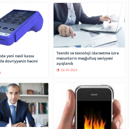
Texniki və texnoloji idarəetmə üzrə
da yeni nəsil kassa
məzunların məşğulluq səviyyəsi
ilə dövriyyənin həcmi
açıqlanıb
02-03-2023
3