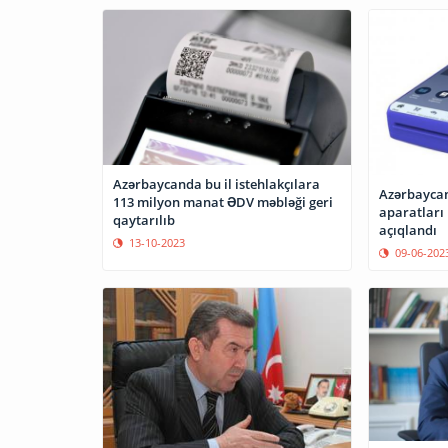
Azərbaycanda bu il istehlakçılara
Azərbaycan
113 milyon manat ƏDV məbləği geri
aparatları 
qaytarılıb
açıqlandı
13-10-2023
09-06-202