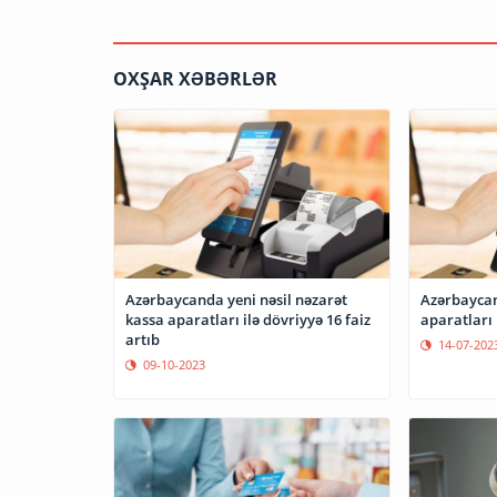
OXŞAR XƏBƏRLƏR
Azərbaycanda yeni nəsil nəzarət
Azərbaycan
kassa aparatları ilə dövriyyə 16 faiz
aparatları 
artıb
14-07-202
09-10-2023