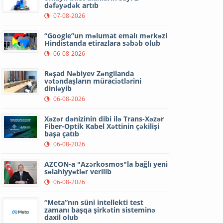
dəfəyədək artıb
07-08-2026
“Google”un məlumat emalı mərkəzi
Hindistanda etirazlara səbəb olub
06-08-2026
Rəşad Nəbiyev Zəngilanda
vətəndaşların müraciətlərini
dinləyib
06-08-2026
Xəzər dənizinin dibi ilə Trans-Xəzər
Fiber-Optik Kabel Xəttinin çəkilişi
başa çatıb
06-08-2026
AZCON-a "Azərkosmos"la bağlı yeni
səlahiyyətlər verilib
06-08-2026
“Meta”nın süni intellekti test
zamanı başqa şirkətin sisteminə
daxil olub