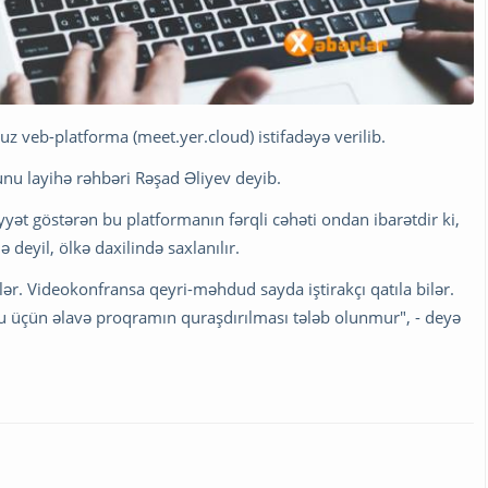
z veb-platforma (meet.yer.cloud) istifadəyə verilib.
nu layihə rəhbəri Rəşad Əliyev deyib.
yyət göstərən bu platformanın fərqli cəhəti ondan ibarətdir ki,
deyil, ölkə daxilində saxlanılır.
ilər. Videokonfransa qeyri-məhdud sayda iştirakçı qatıla bilər.
 üçün əlavə proqramın quraşdırılması tələb olunmur", - deyə