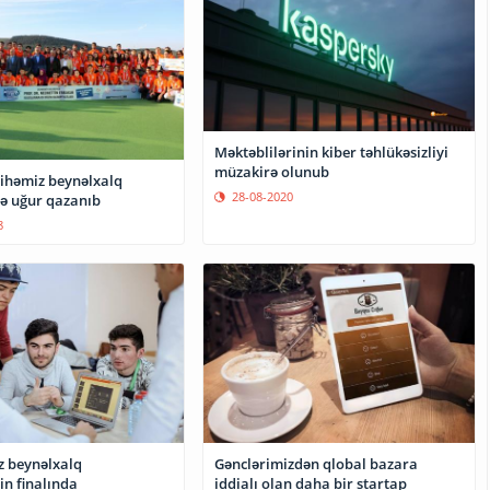
Məktəblilərinin kiber təhlükəsizliyi
müzakirə olunub
yihəmiz beynəlxalq
28-08-2020
ə uğur qazanıb
8
z beynəlxalq
Gənclərimizdən qlobal bazara
n finalında
iddialı olan daha bir startap