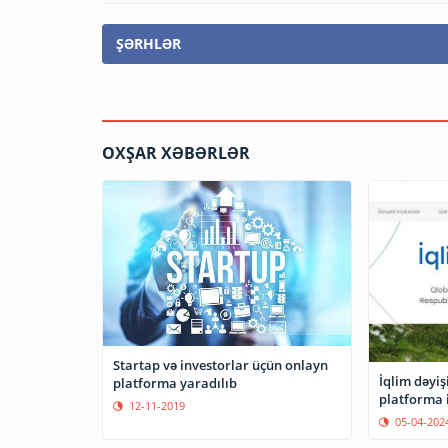
ŞƏRHLƏR
OXŞAR XƏBƏRLƏR
Startap və investorlar üçün onlayn
İqlim dəyişi
platforma yaradılıb
platforma i
12-11-2019
05-04-202