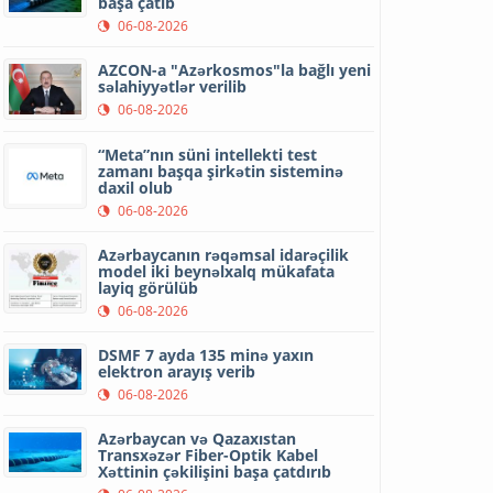
başa çatıb
06-08-2026
AZCON-a "Azərkosmos"la bağlı yeni
səlahiyyətlər verilib
06-08-2026
“Meta”nın süni intellekti test
zamanı başqa şirkətin sisteminə
daxil olub
06-08-2026
Azərbaycanın rəqəmsal idarəçilik
model iki beynəlxalq mükafata
layiq görülüb
06-08-2026
DSMF 7 ayda 135 minə yaxın
elektron arayış verib
06-08-2026
Azərbaycan və Qazaxıstan
Transxəzər Fiber-Optik Kabel
Xəttinin çəkilişini başa çatdırıb