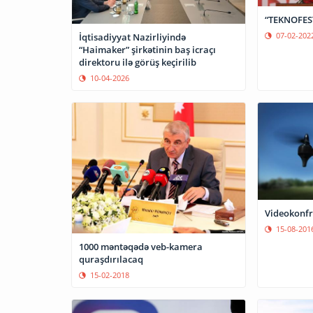
“TEKNOFEST”
07-02-202
İqtisadiyyat Nazirliyində
“Haimaker” şirkətinin baş icraçı
direktoru ilə görüş keçirilib
10-04-2026
Videokonfr
15-08-201
1000 məntəqədə veb-kamera
quraşdırılacaq
15-02-2018