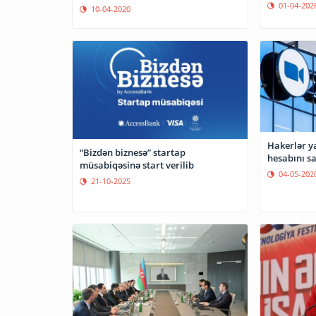
01-04-202
10-04-2020
Hakerlər y
“Bizdən biznesə” startap
hesabını sa
müsabiqəsinə start verilib
04-05-202
21-10-2025