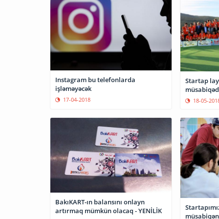
Instagram bu telefonlarda
Startap la
işləməyəcək
müsabiqəd
17-04-2018
18-05-201
BakıKART-ın balansını onlayn
Startapımı
artırmaq mümkün olacaq - YENİLİK
müsabiqəni