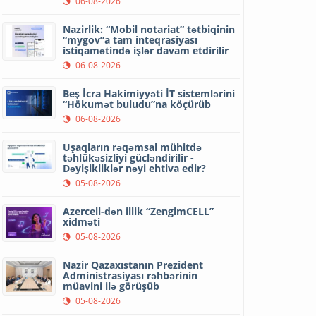
06-08-2026
Nazirlik: “Mobil notariat” tətbiqinin
“mygov”a tam inteqrasiyası
istiqamətində işlər davam etdirilir
06-08-2026
Beş İcra Hakimiyyəti İT sistemlərini
“Hökumət buludu”na köçürüb
06-08-2026
Uşaqların rəqəmsal mühitdə
təhlükəsizliyi gücləndirilir -
Dəyişikliklər nəyi ehtiva edir?
05-08-2026
Azercell-dən illik “ZengimCELL”
xidməti
05-08-2026
Nazir Qazaxıstanın Prezident
Administrasiyası rəhbərinin
müavini ilə görüşüb
05-08-2026