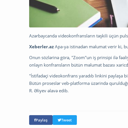
Azərbaycanda videokonfransların təşkili üçün pulsu
Xeberler.az
Apa-ya istinadən məlumat verir ki, bu
Onun sözlərinə görə, "Zoom"un iş prinsipi ilə fəali
onlayn konfransların bütün məlumat bazası xaricdə 
"İstifadəçi videokonfrans yaradıb linkini paylaşa b
Bütün proseslər veb-platforma üzərində qurulduğu
R. Əliyev əlavə edib.
Paylaş
Tweet