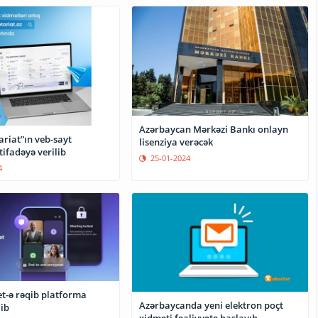
Azərbaycan Mərkəzi Bankı onlayn
riat”ın veb-sayt
lisenziya verəcək
tifadəyə verilib
25-01-2024
4
t-ə rəqib platforma
Azərbaycanda yeni elektron poçt
ib
xidməti fəaliyyətə başlayıb