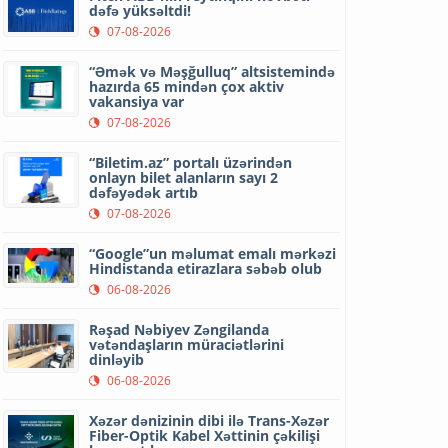
dəfə yüksəltdi!
07-08-2026
“Əmək və Məşğulluq” altsistemində
hazırda 65 mindən çox aktiv
vakansiya var
07-08-2026
“Biletim.az” portalı üzərindən
onlayn bilet alanların sayı 2
dəfəyədək artıb
07-08-2026
“Google”un məlumat emalı mərkəzi
Hindistanda etirazlara səbəb olub
06-08-2026
Rəşad Nəbiyev Zəngilanda
vətəndaşların müraciətlərini
dinləyib
06-08-2026
Xəzər dənizinin dibi ilə Trans-Xəzər
Fiber-Optik Kabel Xəttinin çəkilişi