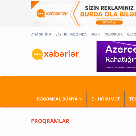
ANA SƏHİFƏ
LAYİHƏ HAQQINDA
ARXİV
XƏBƏRLƏR
ƏLA
RƏQƏMSAL DÜNYA
E - HÖKUMƏT
TE
PROQRAMLAR