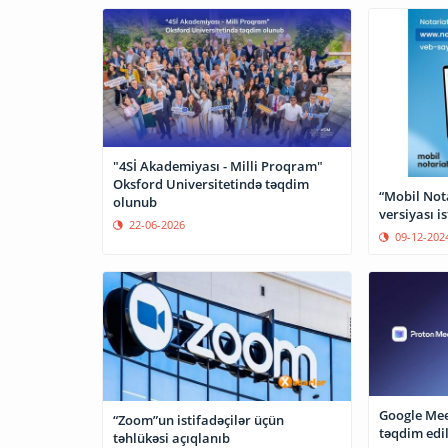
"4Sİ Akademiyası - Milli Proqram"
Oksford Universitetində təqdim
“Mobil Nota
olunub
versiyası is
22-06-2026
09-12-202
Google Mee
“Zoom”un istifadəçilər üçün
təqdim edil
təhlükəsi açıqlanıb