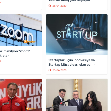
6
28-04-2020
arım milyon “Zoom”
tıblar
Startaplar üçün İnnovasiya və
0
Startap Müsabiqəsi elan edilir
21-04-2026