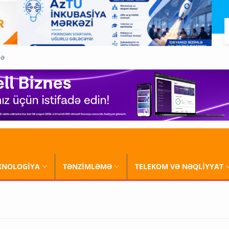
QƏ
XNOLOGİYA
TƏNZİMLƏMƏ
TELEKOM VƏ NƏQLİYYAT