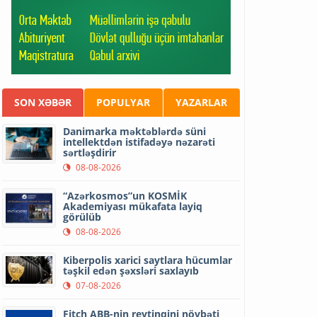
SON XƏBƏR
POPULYAR
YAZARLAR
Danimarka məktəblərdə süni
intellektdən istifadəyə nəzarəti
sərtləşdirir
08-08-2026
“Azərkosmos”un KOSMİK
Akademiyası mükafata layiq
görülüb
08-08-2026
Kiberpolis xarici saytlara hücumlar
təşkil edən şəxsləri saxlayıb
07-08-2026
Fitch ABB-nin reytinqini növbəti