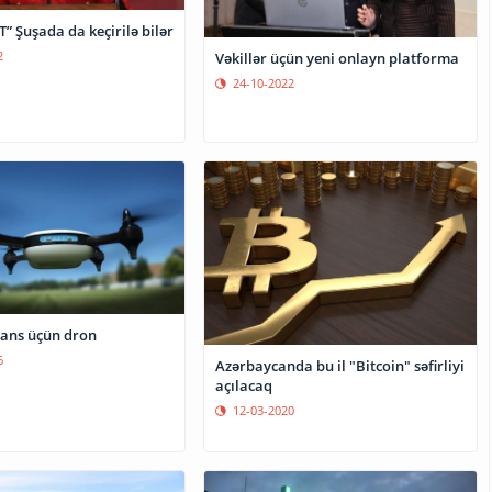
 Şuşada da keçirilə bilər
2
Vəkillər üçün yeni onlayn platforma
24-10-2022
ans üçün dron
6
Azərbaycanda bu il "Bitcoin" səfirliyi
açılacaq
12-03-2020