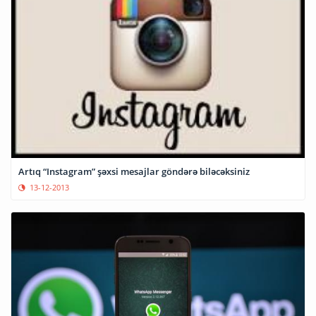
Artıq “Instagram” şəxsi mesajlar göndərə biləcəksiniz
13-12-2013