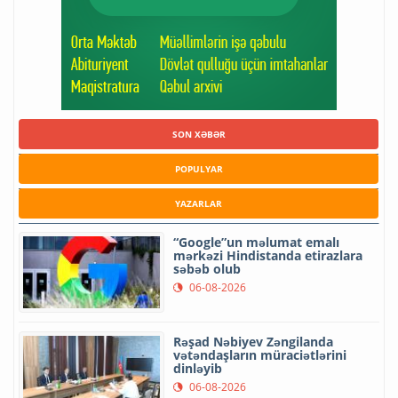
SON XƏBƏR
POPULYAR
YAZARLAR
“Google”un məlumat emalı
mərkəzi Hindistanda etirazlara
səbəb olub
06-08-2026
Rəşad Nəbiyev Zəngilanda
vətəndaşların müraciətlərini
dinləyib
06-08-2026