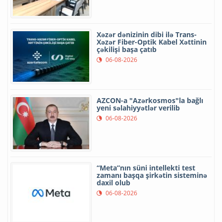
Xəzər dənizinin dibi ilə Trans-
Xəzər Fiber-Optik Kabel Xəttinin
çəkilişi başa çatıb
06-08-2026
AZCON-a "Azərkosmos"la bağlı
yeni səlahiyyətlər verilib
06-08-2026
“Meta”nın süni intellekti test
zamanı başqa şirkətin sisteminə
daxil olub
06-08-2026