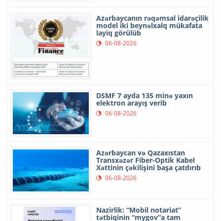
Azərbaycanın rəqəmsal idarəçilik
model iki beynəlxalq mükafata
layiq görülüb
06-08-2026
DSMF 7 ayda 135 minə yaxın
elektron arayış verib
06-08-2026
Azərbaycan və Qazaxıstan
Transxəzər Fiber-Optik Kabel
Xəttinin çəkilişini başa çatdırıb
06-08-2026
Nazirlik: “Mobil notariat”
tətbiqinin “mygov”a tam