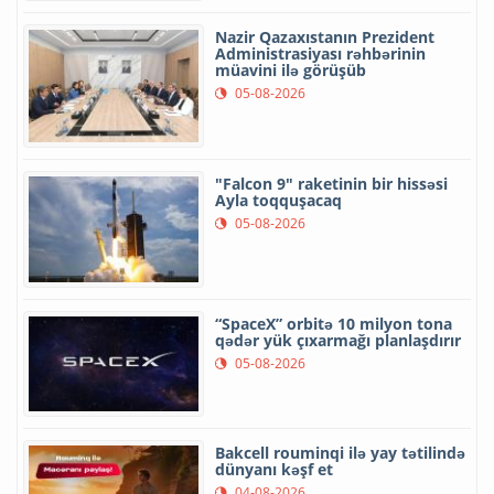
Nazir Qazaxıstanın Prezident
Administrasiyası rəhbərinin
müavini ilə görüşüb
05-08-2026
"Falcon 9" raketinin bir hissəsi
Ayla toqquşacaq
05-08-2026
“SpaceX” orbitə 10 milyon tona
qədər yük çıxarmağı planlaşdırır
05-08-2026
Bakcell rouminqi ilə yay tətilində
dünyanı kəşf et
04-08-2026