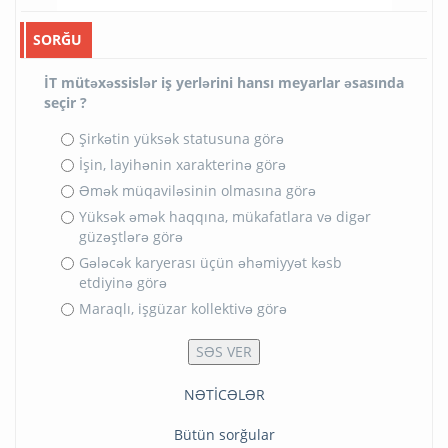
SORĞU
İT mütəxəssislər iş yerlərini hansı meyarlar əsasında
seçir ?
Şirkətin yüksək statusuna görə
İşin, layihənin xarakterinə görə
Əmək müqaviləsinin olmasına görə
Yüksək əmək haqqına, mükafatlara və digər
güzəştlərə görə
Gələcək karyerası üçün əhəmiyyət kəsb
etdiyinə görə
Maraqlı, işgüzar kollektivə görə
NƏTİCƏLƏR
Bütün sorğular