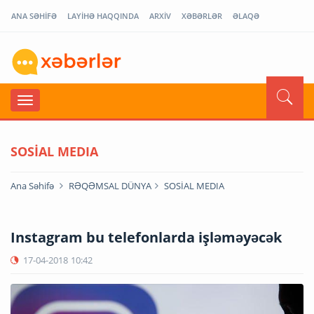
ANA SƏHİFƏ
LAYİHƏ HAQQINDA
ARXİV
XƏBƏRLƏR
ƏLAQƏ
SOSİAL MEDIA
Ana Səhifə
RƏQƏMSAL DÜNYA
SOSİAL MEDIA
Instagram bu telefonlarda işləməyəcək
17-04-2018
10:42