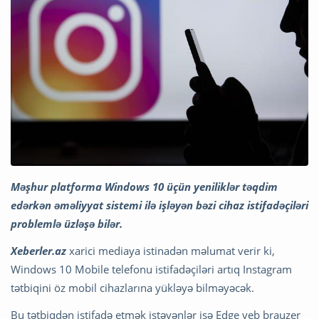
Məşhur platforma Windows 10 üçün yeniliklər təqdim
edərkən əməliyyat sistemi ilə işləyən bəzi cihaz istifadəçiləri
problemlə üzləşə bilər.
Xeberler.az
xarici mediaya istinadən məlumat verir ki,
Windows 10 Mobile telefonu istifadəçiləri artıq Instagram
tətbiqini öz mobil cihazlarına yükləyə bilməyəcək.
Bu tətbiqdən istifadə etmək istəyənlər isə Edge veb brauzer