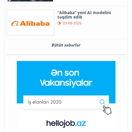
“Alibaba” yeni AI modelini
təqdim edib
03-08-2026
Bütün xəbərlər