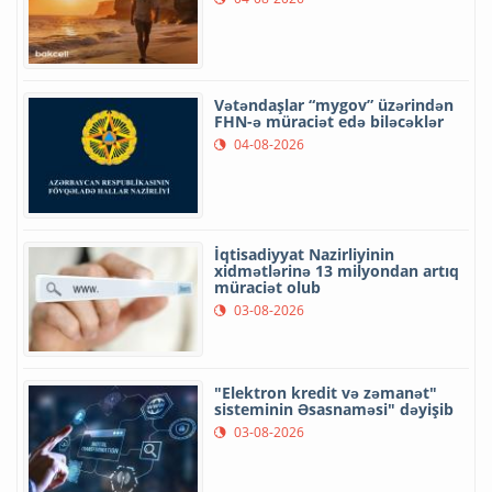
Vətəndaşlar “mygov” üzərindən
FHN-ə müraciət edə biləcəklər
04-08-2026
İqtisadiyyat Nazirliyinin
xidmətlərinə 13 milyondan artıq
müraciət olub
03-08-2026
"Elektron kredit və zəmanət"
sisteminin Əsasnaməsi" dəyişib
03-08-2026