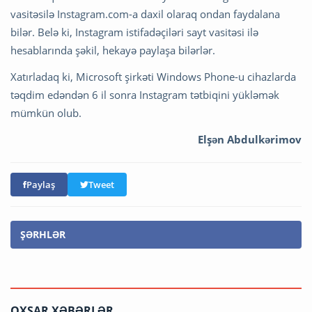
vasitəsilə Instagram.com-a daxil olaraq ondan faydalana
bilər. Belə ki, Instagram istifadəçiləri sayt vasitəsi ilə
hesablarında şəkil, hekayə paylaşa bilərlər.
Xatırladaq ki, Microsoft şirkəti Windows Phone-u cihazlarda
təqdim edəndən 6 il sonra Instagram tətbiqini yükləmək
mümkün olub.
Elşən Abdulkərimov
Paylaş
Tweet
ŞƏRHLƏR
OXŞAR XƏBƏRLƏR