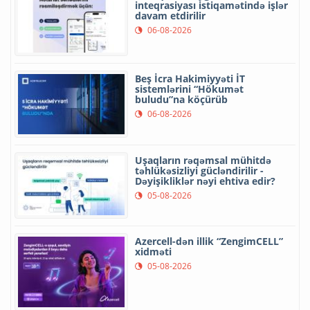
inteqrasiyası istiqamətində işlər
davam etdirilir
06-08-2026
Beş İcra Hakimiyyəti İT
sistemlərini “Hökumət
buludu”na köçürüb
06-08-2026
Uşaqların rəqəmsal mühitdə
təhlükəsizliyi gücləndirilir -
Dəyişikliklər nəyi ehtiva edir?
05-08-2026
Azercell-dən illik “ZengimCELL”
xidməti
05-08-2026