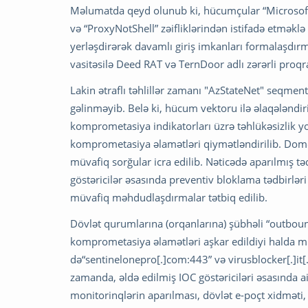
Məlumatda qeyd olunub ki, hücumçular “Microsoft
və “ProxyNotShell” zəifliklərindən istifadə etməklə
yerləşdirərək davamlı giriş imkanları formalaşdırm
vasitəsilə Deed RAT və TernDoor adlı zərərli proqr
Lakin ətraflı təhlillər zamanı "AzStateNet" seqment
gəlinməyib. Belə ki, hücum vektoru ilə əlaqələndir
komprometasiya indikatorları üzrə təhlükəsizlik yox
komprometasiya əlamətləri qiymətləndirilib. Domen 
müvafiq sorğular icra edilib. Nəticədə aparılmış təd
göstəricilər əsasında preventiv bloklama tədbirləri 
müvafiq məhdudlaşdırmalar tətbiq edilib.
Dövlət qurumlarına (orqanlarına) şübhəli “outbound
komprometasiya əlamətləri aşkar edildiyi halda m
də“sentinelonepro[.]com:443” və virusblocker[.]it
zamanda, əldə edilmiş IOC göstəriciləri əsasında ai
monitorinqlərin aparılması, dövlət e-poçt xidməti,