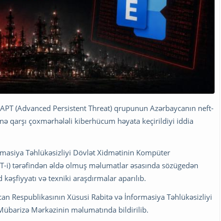
ı APT (Advanced Persistent Threat) qrupunun Azərbaycanın neft-
inə qarşı çoxmərhələli kiberhücum həyata keçirildiyi iddia
rmasiya Təhlükəsizliyi Dövlət Xidmətinin Kompüter
RT-i) tərəfindən əldə olmuş məlumatlar əsasında sözügedən
d kəşfiyyatı və texniki araşdırmalar aparılıb.
an Respublikasının Xüsusi Rabitə və İnformasiya Təhlükəsizliyi
Mübarizə Mərkəzinin məlumatında bildirilib.