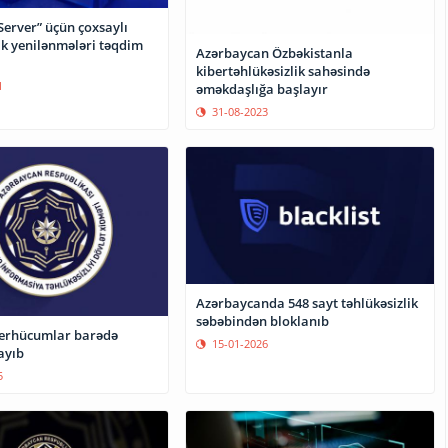
Server” üçün çoxsaylı
ik yenilənmələri təqdim
Azərbaycan Özbəkistanla
kibertəhlükəsizlik sahəsində
1
əməkdaşlığa başlayır
31-08-2023
Azərbaycanda 548 sayt təhlükəsizlik
səbəbindən bloklanıb
erhücumlar barədə
15-01-2026
ayıb
5