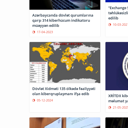
“Exchange 
təhlükəsizl
Azərbaycanda dövlət qurumlarına
edilib
qarşı 314 kiberhücum indikatoru
10-03-202
müəyyən edilib
17-04-2023
Dövlət Xidməti 135 ölkədə fəaliyyəti
olan kiberqruplaşmanı ifşa edib
XRİTDX kib
05-12-2024
məlumat y
21-05-202