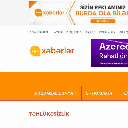
ANA SƏHİFƏ
LAYİHƏ HAQQINDA
ARXİV
XƏBƏRLƏR
ƏLA
RƏQƏMSAL DÜNYA
E - HÖKUMƏT
TE
TƏHLÜKƏSİZLİK