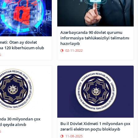
Azərbaycanda 90 dövlət qurumu
informasiya təhlükəsizliyi təlimatını
əti: Ötən ay dövlət
hazırlayıb
a 120 kiberhücum olub
02-11-2022
5
nda 30 milyondan çox
Bu il Dövlət Xidməti 1 milyondan çox
id qeydə alınıb
zərərli elektron poçtu bloklayıb
5
11-08-2025