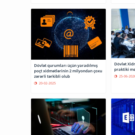
Dövlət Xid
Dövlət qurumları üçün yaradılmış
praktiki mə
poçt xidmətlərinin 2 milyondan çoxu
zərərli tərkibli olub
25-06-202
20-02-2025