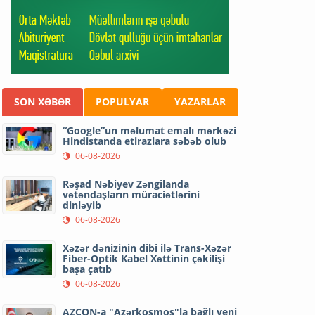
SON XƏBƏR
POPULYAR
YAZARLAR
“Google”un məlumat emalı mərkəzi
Hindistanda etirazlara səbəb olub
06-08-2026
Rəşad Nəbiyev Zəngilanda
vətəndaşların müraciətlərini
dinləyib
06-08-2026
Xəzər dənizinin dibi ilə Trans-Xəzər
Fiber-Optik Kabel Xəttinin çəkilişi
başa çatıb
06-08-2026
AZCON-a "Azərkosmos"la bağlı yeni