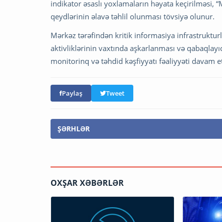
indikator əsaslı yoxlamaların həyata keçirilməsi, “
qeydlərinin əlavə təhlil olunması tövsiyə olunur.
Mərkəz tərəfindən kritik informasiya infrastruktu
aktivliklərinin vaxtında aşkarlanması və qabaqlayıc
monitorinq və təhdid kəşfiyyatı fəaliyyəti davam etd
Paylaş
Tweet
ŞƏRHLƏR
OXŞAR XƏBƏRLƏR