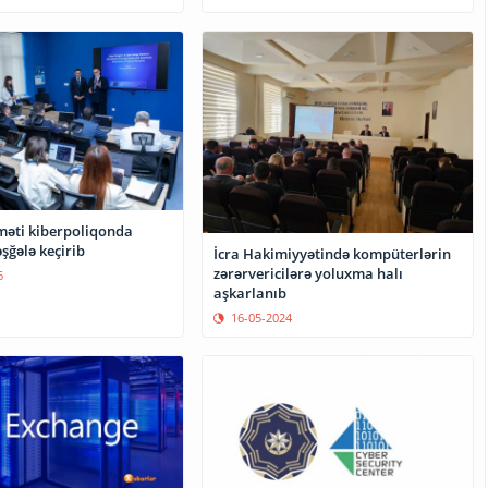
məti kiberpoliqonda
şğələ keçirib
İcra Hakimiyyətində kompüterlərin
zərərvericilərə yoluxma halı
6
aşkarlanıb
16-05-2024