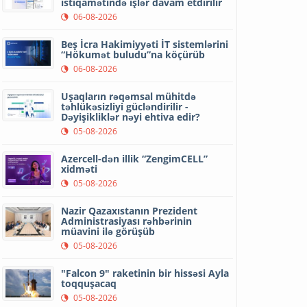
istiqamətində işlər davam etdirilir
06-08-2026
Beş İcra Hakimiyyəti İT sistemlərini
“Hökumət buludu”na köçürüb
06-08-2026
Uşaqların rəqəmsal mühitdə
təhlükəsizliyi gücləndirilir -
Dəyişikliklər nəyi ehtiva edir?
05-08-2026
Azercell-dən illik “ZengimCELL”
xidməti
05-08-2026
Nazir Qazaxıstanın Prezident
Administrasiyası rəhbərinin
müavini ilə görüşüb
05-08-2026
"Falcon 9" raketinin bir hissəsi Ayla
toqquşacaq
05-08-2026