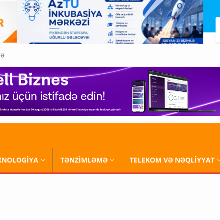
QƏ
XNOLOGİYA
TƏNZİMLƏMƏ
TELEKOM VƏ NƏQLİYYAT