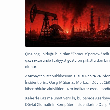
Çinə bağlı olduğu bildirilən "FamousSparrow" adl
qaz sektorunda fəaliyyət göstərən şirkətlərdən bir
olunur.
Azərbaycan Respublikasının Xüsusi Rabitə və İnfo
İnsidentlərinə Qarşı Mübarizə Mərkəzi (Dövlət CE
kibertəhlükə aktivlikləri üzrə indikator əsaslı təhdi
Xeberler.az
məlumat verir ki, bu barədə Azərbayc
Dövlət Xidmətinin Kompüter İnsidentlərinə Qarşı 