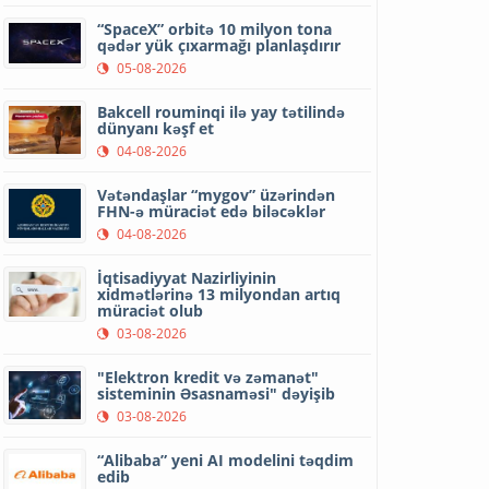
“SpaceX” orbitə 10 milyon tona
qədər yük çıxarmağı planlaşdırır
05-08-2026
Bakcell rouminqi ilə yay tətilində
dünyanı kəşf et
04-08-2026
Vətəndaşlar “mygov” üzərindən
FHN-ə müraciət edə biləcəklər
04-08-2026
İqtisadiyyat Nazirliyinin
xidmətlərinə 13 milyondan artıq
müraciət olub
03-08-2026
"Elektron kredit və zəmanət"
sisteminin Əsasnaməsi" dəyişib
03-08-2026
“Alibaba” yeni AI modelini təqdim
edib