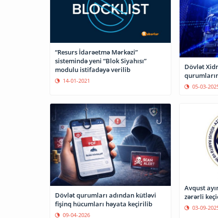
“Resurs İdarəetmə Mərkəzi”
sistemində yeni “Blok Siyahısı”
Dövlət Xidm
modulu istifadəyə verilib
qurumların
14-01-2021
05-03-202
Avqust ayı
Dövlət qurumları adından kütləvi
zərərli keç
fişinq hücumları həyata keçirilib
03-09-202
09-04-2026