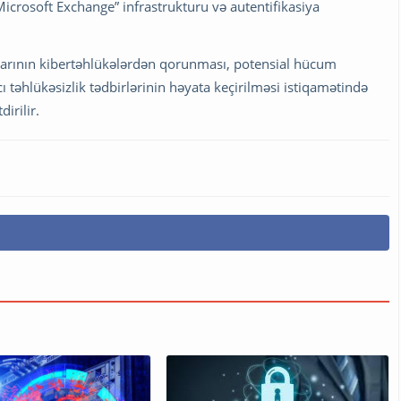
Microsoft Exchange” infrastrukturu və autentifikasiya
rlarının kibertəhlükələrdən qorunması, potensial hücum
ı təhlükəsizlik tədbirlərinin həyata keçirilməsi istiqamətində
irilir.