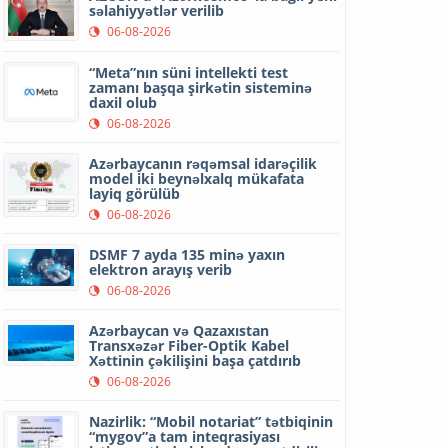
səlahiyyətlər verilib
06-08-2026
“Meta”nın süni intellekti test
zamanı başqa şirkətin sisteminə
daxil olub
06-08-2026
Azərbaycanın rəqəmsal idarəçilik
model iki beynəlxalq mükafata
layiq görülüb
06-08-2026
DSMF 7 ayda 135 minə yaxın
elektron arayış verib
06-08-2026
Azərbaycan və Qazaxıstan
Transxəzər Fiber-Optik Kabel
Xəttinin çəkilişini başa çatdırıb
06-08-2026
Nazirlik: “Mobil notariat” tətbiqinin
“mygov”a tam inteqrasiyası