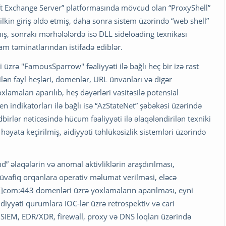
 Exchange Server” platformasında mövcud olan “ProxyShell”
 ilkin giriş əldə etmiş, daha sonra sistem üzərində “web shell”
ış, sonrakı mərhələlərdə isə DLL sideloading texnikası
am təminatlarından istifadə ediblər.
i üzrə "FamousSparrow" fəaliyyəti ilə bağlı heç bir izə rast
ilən fayl heşləri, domenlər, URL ünvanları və digər
lamaları aparılıb, heş dəyərləri vasitəsilə potensial
indikatorları ilə bağlı isə “AzStateNet” şəbəkəsi üzərində
birlər nəticəsində hücum fəaliyyəti ilə əlaqələndirilən texniki
həyata keçirilmiş, aidiyyəti təhlükəsizlik sistemləri üzərində
” əlaqələrin və anomal aktivliklərin araşdırılması,
üvafiq orqanlara operativ məlumat verilməsi, eləcə
[.]com:443 domenləri üzrə yoxlamaların aparılması, eyni
diyyəti qurumlara IOC-lər üzrə retrospektiv və cari
 SIEM, EDR/XDR, firewall, proxy və DNS loqları üzərində