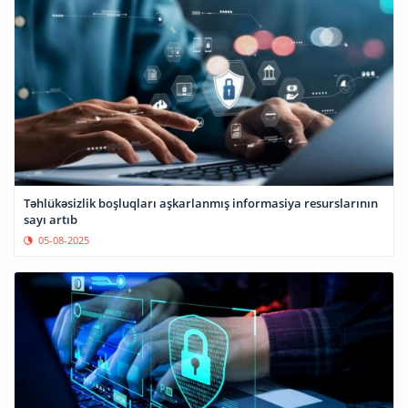
Təhlükəsizlik boşluqları aşkarlanmış informasiya resurslarının
sayı artıb
05-08-2025