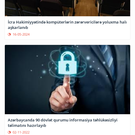
İcra Hakimiyyətində kompüterlərin zərərvericilərə yoluxma halı
aşkarlanıb
16-05-2024
Azərbaycanda 90 dövlət qurumu informasiya təhlükəsizliyi
təlimatını hazırlayıb
02-11-2022