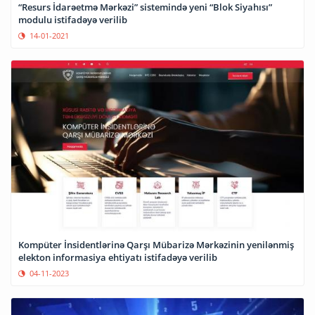
“Resurs İdarəetmə Mərkəzi” sistemində yeni “Blok Siyahısı”
modulu istifadəyə verilib
14-01-2021
Kompüter İnsidentlərinə Qarşı Mübarizə Mərkəzinin yenilənmiş
elekton informasiya ehtiyatı istifadəyə verilib
04-11-2023