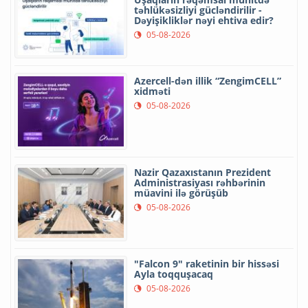
təhlükəsizliyi gücləndirilir -
Dəyişikliklər nəyi ehtiva edir?
05-08-2026
Azercell-dən illik “ZengimCELL”
xidməti
05-08-2026
Nazir Qazaxıstanın Prezident
Administrasiyası rəhbərinin
müavini ilə görüşüb
05-08-2026
"Falcon 9" raketinin bir hissəsi
Ayla toqquşacaq
05-08-2026