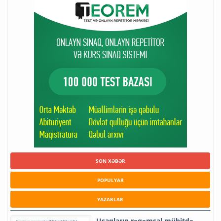
SON XƏBƏR
POPULYAR
YAZARLAR
Uşaqların rəqəmsal mühitdə