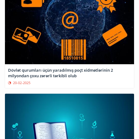
Dövlət qurumları üçün yaradılmış poçt xidmətlərinin 2
milyondan çoxu zərərli tərkibli olub
20-02-2025