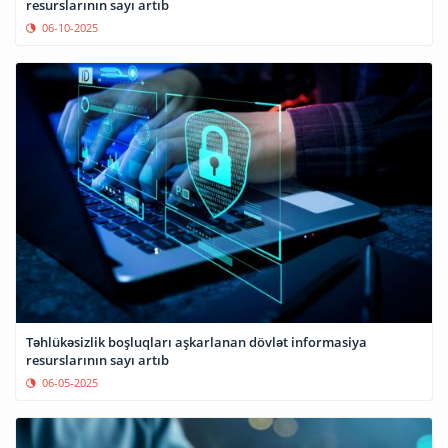
resurslarının sayı artıb
06-10-2025
Təhlükəsizlik boşluqları aşkarlanan dövlət informasiya
resurslarının sayı artıb
06-05-2025