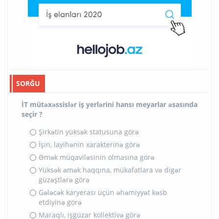
SORĞU
İT mütəxəssislər iş yerlərini hansı meyarlar əsasında
seçir ?
Şirkətin yüksək statusuna görə
İşin, layihənin xarakterinə görə
Əmək müqaviləsinin olmasına görə
Yüksək əmək haqqına, mükafatlara və digər
güzəştlərə görə
Gələcək karyerası üçün əhəmiyyət kəsb
etdiyinə görə
Maraqlı, işgüzar kollektivə görə