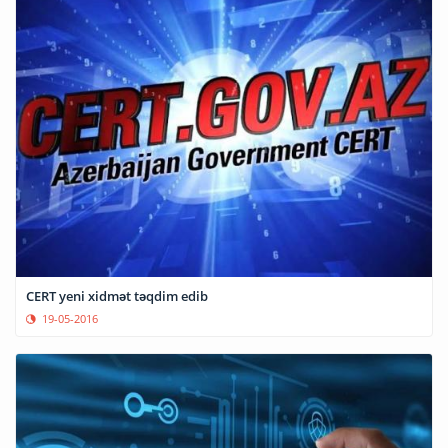
CERT yeni xidmət təqdim edib
19-05-2016