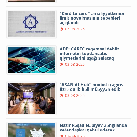
"Card to card" əməliyyatlarına
limit qoyulmasının səbəbləri
açıqlanıb
03-08-2026
ADB: CAREC rəqəmsal dəhlizi
internetin topdansatış
qiymətlərini aşağı salacaq
03-08-2026
“ASAN AI Hub” növbəti çağırış
üzrə qalib həll müəyyən edib
03-08-2026
Nazir Rəşad Nəbiyev Zəngilanda
vətəndaşları qəbul edəcək
03-08-2026