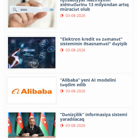
xidmətlərinə 13 milyondan artıq
müraciət olub
03-08-2026
"Elektron kredit və zəmanət"
sisteminin Əsasnaməsi" dəyişib
03-08-2026
“Alibaba” yeni AI modelini
təqdim edib
03-08-2026
“Dənizçilik” informasiya sistemi
yaradılacaq
03-08-2026