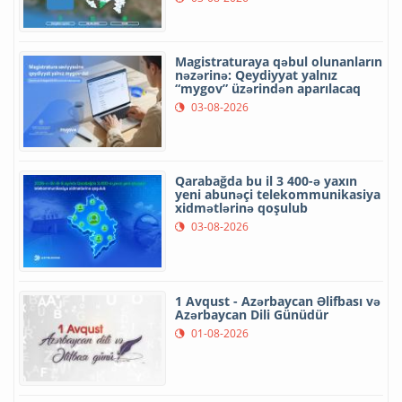
Magistraturaya qəbul olunanların
nəzərinə: Qeydiyyat yalnız
“mygov” üzərindən aparılacaq
03-08-2026
Qarabağda bu il 3 400-ə yaxın
yeni abunəçi telekommunikasiya
xidmətlərinə qoşulub
03-08-2026
1 Avqust - Azərbaycan Əlifbası və
Azərbaycan Dili Günüdür
01-08-2026