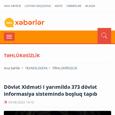
ANA SƏHİFƏ
LAYİHƏ HAQQINDA
ARXİV
XƏBƏRLƏR
ƏLAQƏ
TƏHLÜKƏSİZLİK
Ana Səhifə
TEXNOLOGİYA
TƏHLÜKƏSİZLİK
Dövlət Xidməti I yarımildə 373 dövlət
informasiya sistemində boşluq tapıb
03-08-2023
14:10