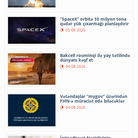
“SpaceX” orbitə 10 milyon tona
qədər yük çıxarmağı planlaşdırır
05-08-2026
Bakcell rouminqi ilə yay tətilində
dünyanı kəşf et
04-08-2026
Vətəndaşlar “mygov” üzərindən
FHN-ə müraciət edə biləcəklər
04-08-2026
İqtisadiyyat Nazirliyinin