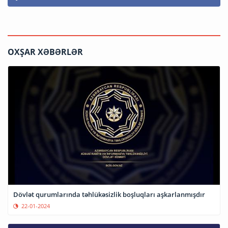
OXŞAR XƏBƏRLƏR
Dövlət qurumlarında təhlükəsizlik boşluqları aşkarlanmışdır
22-01-2024