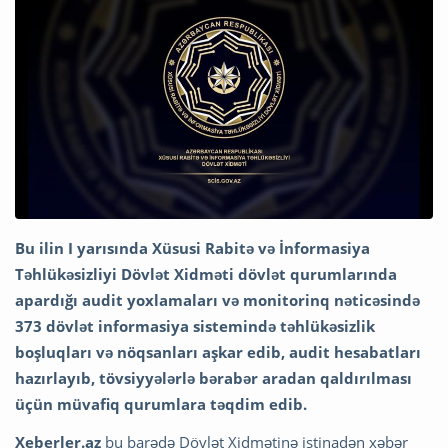
Bu ilin I yarısında Xüsusi Rabitə və İnformasiya
Təhlükəsizliyi Dövlət Xidməti dövlət qurumlarında
apardığı audit yoxlamaları və monitorinq nəticəsində
373 dövlət informasiya sistemində təhlükəsizlik
boşluqları və nöqsanları aşkar edib, audit hesabatları
hazırlayıb, tövsiyyələrlə bərabər aradan qaldırılması
üçün müvafiq qurumlara təqdim edib.
Xeberler.az
bu barədə Dövlət Xidmətinə istinadən xəbər