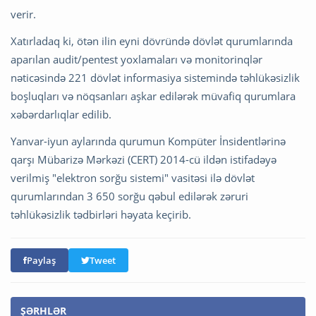
verir.
Xatırladaq ki, ötən ilin eyni dövründə dövlət qurumlarında
aparılan audit/pentest yoxlamaları və monitorinqlər
nəticəsində 221 dövlət informasiya sistemində təhlükəsizlik
boşluqları və nöqsanları aşkar edilərək müvafiq qurumlara
xəbərdarlıqlar edilib.
Yanvar-iyun aylarında qurumun Kompüter İnsidentlərinə
qarşı Mübarizə Mərkəzi (CERT) 2014-cü ildən istifadəyə
verilmiş "elektron sorğu sistemi" vasitəsi ilə dövlət
qurumlarından 3 650 sorğu qəbul edilərək zəruri
təhlükəsizlik tədbirləri həyata keçirib.
Paylaş
Tweet
ŞƏRHLƏR