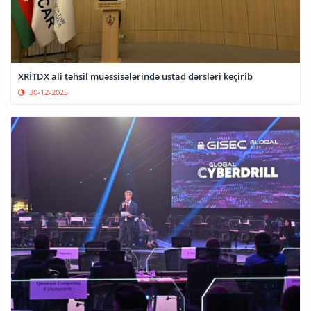
XRİTDX ali təhsil müəssisələrində ustad dərsləri keçirib
30-12-2025