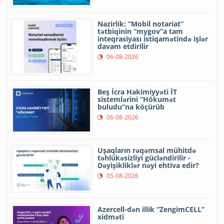
Nazirlik: “Mobil notariat”
tətbiqinin “mygov”a tam
inteqrasiyası istiqamətində işlər
davam etdirilir
06-08-2026
Beş İcra Hakimiyyəti İT
sistemlərini “Hökumət
buludu”na köçürüb
06-08-2026
Uşaqların rəqəmsal mühitdə
təhlükəsizliyi gücləndirilir -
Dəyişikliklər nəyi ehtiva edir?
05-08-2026
Azercell-dən illik “ZengimCELL”
xidməti