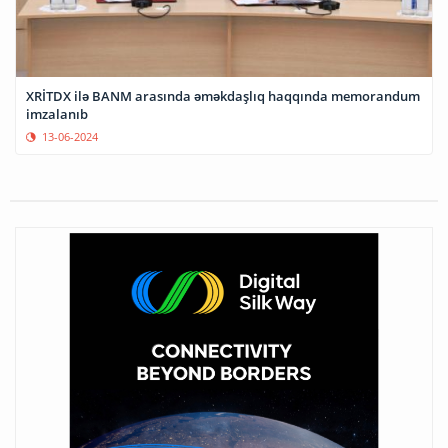
XRİTDX ilə BANM arasında əməkdaşlıq haqqında memorandum
imzalanıb
13-06-2024