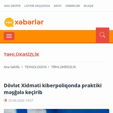
ANA SƏHİFƏ
LAYİHƏ HAQQINDA
ARXİV
XƏBƏRLƏR
ƏLAQƏ
TƏHLÜKƏSİZLİK
Ana Səhifə
TEXNOLOGİYA
TƏHLÜKƏSİZLİK
Dövlət Xidməti kiberpoliqonda praktiki
məşğələ keçirib
25-06-2026
19:57