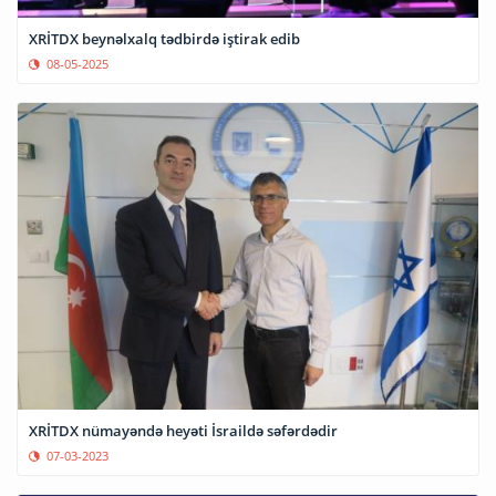
XRİTDX beynəlxalq tədbirdə iştirak edib
08-05-2025
XRİTDX nümayəndə heyəti İsraildə səfərdədir
07-03-2023