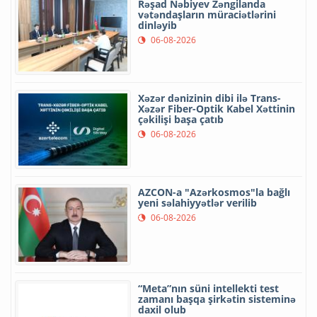
Rəşad Nəbiyev Zəngilanda
vətəndaşların müraciətlərini
dinləyib
06-08-2026
Xəzər dənizinin dibi ilə Trans-
Xəzər Fiber-Optik Kabel Xəttinin
çəkilişi başa çatıb
06-08-2026
AZCON-a "Azərkosmos"la bağlı
yeni səlahiyyətlər verilib
06-08-2026
“Meta”nın süni intellekti test
zamanı başqa şirkətin sisteminə
daxil olub