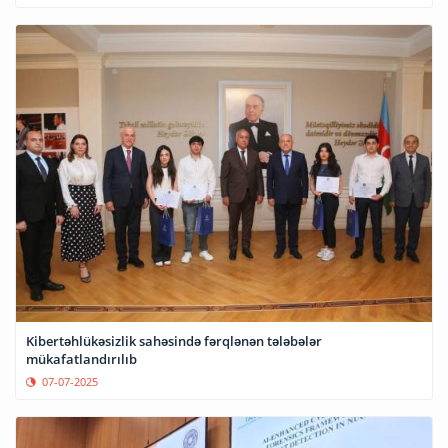
Kibertəhlükəsizlik sahəsində fərqlənən tələbələr
mükafatlandırılıb
07-07-2025