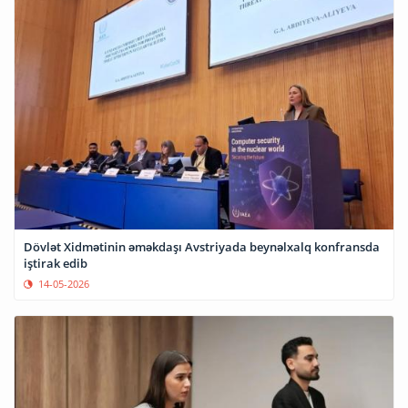
Dövlət Xidmətinin əməkdaşı Avstriyada beynəlxalq konfransda
iştirak edib
14-05-2026