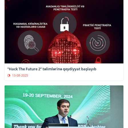
“Hack The Future 2” təlimlərinə qeydiyyat başlayıb
13-08-2025