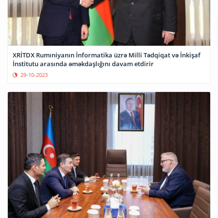
XRİTDX Rumıniyanın İnformatika üzrə Milli Tədqiqat və İnkişaf
İnstitutu arasında əməkdaşlığını davam etdirir
29-10-2023