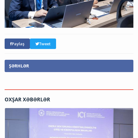
Paylaş
Tweet
ŞƏRHLƏR
OXŞAR XƏBƏRLƏR