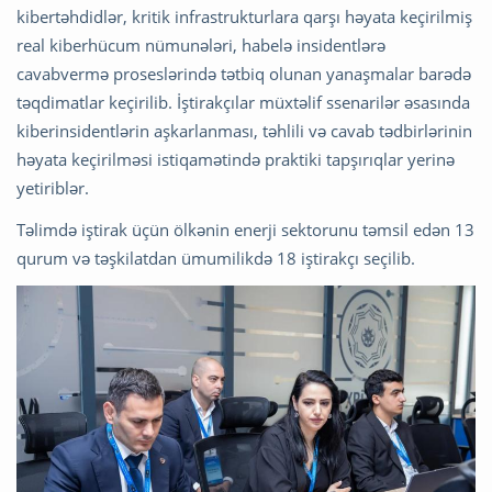
kibertəhdidlər, kritik infrastrukturlara qarşı həyata keçirilmiş
real kiberhücum nümunələri, habelə insidentlərə
cavabvermə proseslərində tətbiq olunan yanaşmalar barədə
təqdimatlar keçirilib. İştirakçılar müxtəlif ssenarilər əsasında
kiberinsidentlərin aşkarlanması, təhlili və cavab tədbirlərinin
həyata keçirilməsi istiqamətində praktiki tapşırıqlar yerinə
yetiriblər.
Təlimdə iştirak üçün ölkənin enerji sektorunu təmsil edən 13
qurum və təşkilatdan ümumilikdə 18 iştirakçı seçilib.