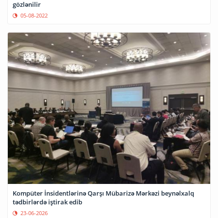
gözlənilir
05-08-2022
Kompüter İnsidentlərinə Qarşı Mübarizə Mərkəzi beynəlxalq
tədbirlərdə iştirak edib
23-06-2026