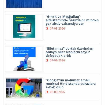
“Əmək və Məşğulluq”
altsistemində hazırda 65 mindən
çox aktiv vakansiya var
07-08-2026
“Biletim.az” portalı üzərindən
onlayn bilet alanların sayı 2
dəfəyədək artıb
07-08-2026
“Google”un məlumat emalı
mərkəzi Hindistanda etirazlara
səbəb olub
06-08-2026