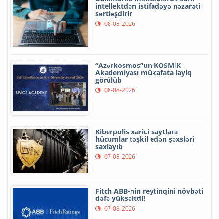
intellektdən istifadəyə nəzarəti
sərtləşdirir
08-08-2026
“Azərkosmos”un KOSMİK
Akademiyası mükafata layiq
görülüb
08-08-2026
Kiberpolis xarici saytlara
hücumlar təşkil edən şəxsləri
saxlayıb
07-08-2026
Fitch ABB-nin reytinqini növbəti
dəfə yüksəltdi!
07-08-2026