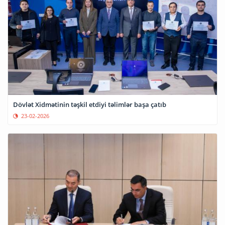
Dövlət Xidmətinin təşkil etdiyi təlimlər başa çatıb
23-02-2026