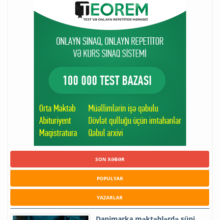
SON XƏBƏR
POPULYAR
YAZARLAR
Danimarka məktəblərdə süni