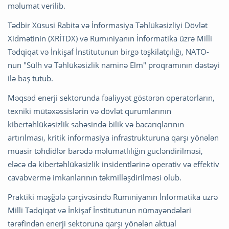
məlumat verilib.
Tədbir Xüsusi Rabitə və İnformasiya Təhlükəsizliyi Dövlət
Xidmətinin (XRİTDX) və Rumıniyanın İnformatika üzrə Milli
Tədqiqat və İnkişaf İnstitutunun birgə təşkilatçılığı, NATO-
nun "Sülh və Təhlükəsizlik naminə Elm" proqramının dəstəyi
ilə baş tutub.
Məqsəd enerji sektorunda fəaliyyət göstərən operatorların,
texniki mütəxəssislərin və dövlət qurumlarının
kibertəhlükəsizlik sahəsində bilik və bacarıqlarının
artırılması, kritik informasiya infrastrukturuna qarşı yönələn
müasir təhdidlər barədə məlumatlılığın gücləndirilməsi,
eləcə də kibertəhlükəsizlik insidentlərinə operativ və effektiv
cavabvermə imkanlarının təkmilləşdirilməsi olub.
Praktiki məşğələ çərçivəsində Rumıniyanın İnformatika üzrə
Milli Tədqiqat və İnkişaf İnstitutunun nümayəndələri
tərəfindən enerji sektoruna qarşı yönələn aktual