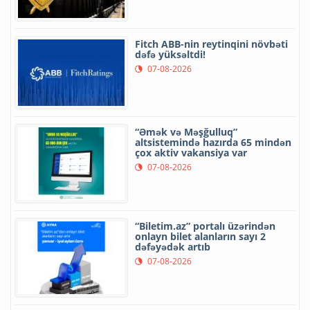
Fitch ABB-nin reytinqini növbəti
dəfə yüksəltdi!
07-08-2026
“Əmək və Məşğulluq”
altsistemində hazırda 65 mindən
çox aktiv vakansiya var
07-08-2026
“Biletim.az” portalı üzərindən
onlayn bilet alanların sayı 2
dəfəyədək artıb
07-08-2026