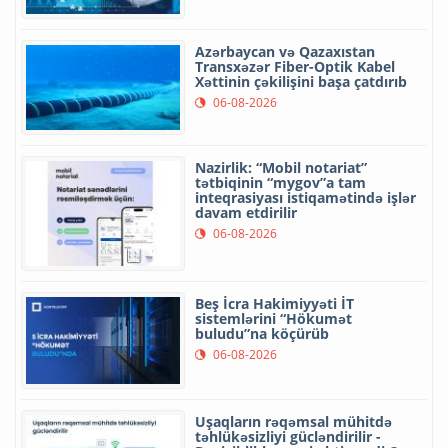
Azərbaycan və Qazaxıstan
Transxəzər Fiber-Optik Kabel
Xəttinin çəkilişini başa çatdırıb
06-08-2026
Nazirlik: “Mobil notariat”
tətbiqinin “mygov”a tam
inteqrasiyası istiqamətində işlər
davam etdirilir
06-08-2026
Beş İcra Hakimiyyəti İT
sistemlərini “Hökumət
buludu”na köçürüb
06-08-2026
Uşaqların rəqəmsal mühitdə
təhlükəsizliyi gücləndirilir -