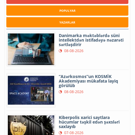
POPULYAR
YAZARLAR
Danimarka məktəblərdə süni
intellektdən istifadəyə nəzarəti
sərtləşdirir
08-08-2026
“Azərkosmos”un KOSMİK
Akademiyası mükafata layiq
görülüb
08-08-2026
Kiberpolis xarici saytlara
hücumlar təşkil edən şəxsləri
saxlayıb
07-08-2026