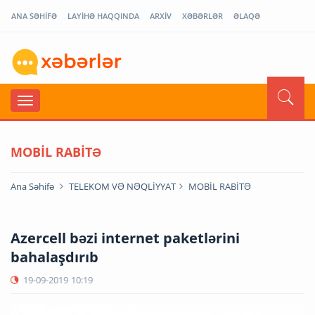
ANA SƏHİFƏ
LAYİHƏ HAQQINDA
ARXİV
XƏBƏRLƏR
ƏLAQƏ
MOBİL RABİTƏ
Ana Səhifə
TELEKOM VƏ NƏQLİYYAT
MOBİL RABİTƏ
Azercell bəzi internet paketlərini
bahalaşdırıb
19-09-2019
10:19