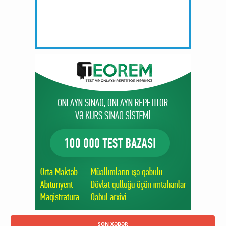
SON XƏBƏR