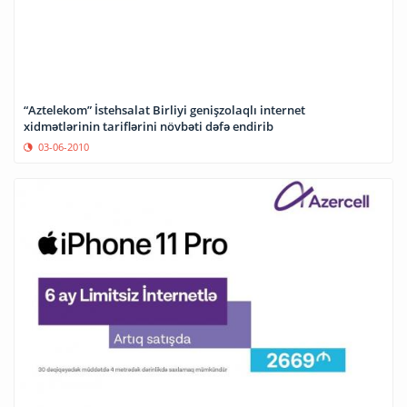
“Aztelekom” İstehsalat Birliyi genişzolaqlı internet
xidmətlərinin tariflərini növbəti dəfə endirib
03-06-2010