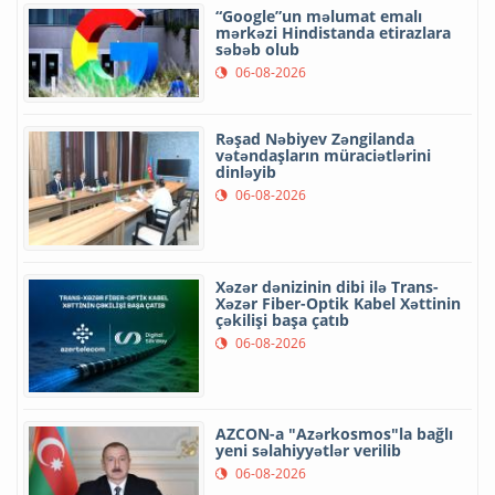
“Google”un məlumat emalı
mərkəzi Hindistanda etirazlara
səbəb olub
06-08-2026
Rəşad Nəbiyev Zəngilanda
vətəndaşların müraciətlərini
dinləyib
06-08-2026
Xəzər dənizinin dibi ilə Trans-
Xəzər Fiber-Optik Kabel Xəttinin
çəkilişi başa çatıb
06-08-2026
AZCON-a "Azərkosmos"la bağlı
yeni səlahiyyətlər verilib
06-08-2026