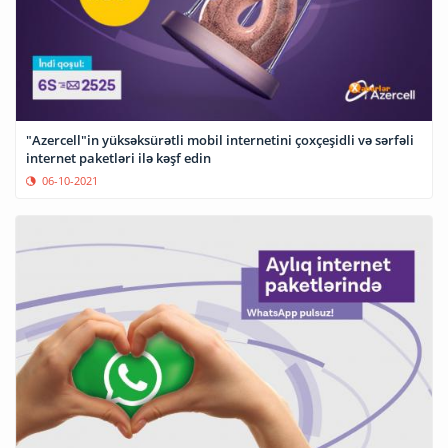
"Azercell"in yüksəksürətli mobil internetini çoxçeşidli və sərfəli
internet paketləri ilə kəşf edin
06-10-2021