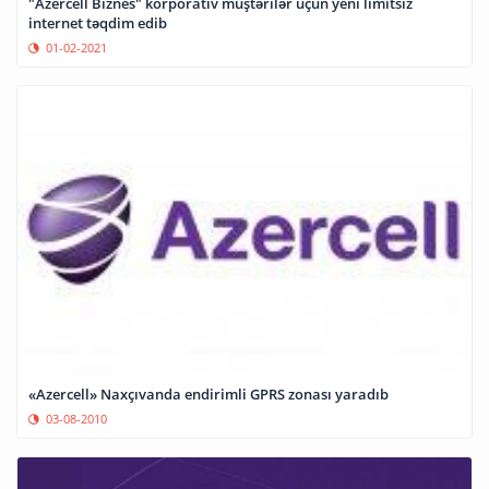
"Azercell Biznes" korporativ müştərilər üçün yeni limitsiz
internet təqdim edib
01-02-2021
«Azercell» Naxçıvanda endirimli GPRS zonası yaradıb
03-08-2010