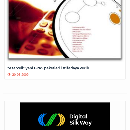
“Azercell” yeni GPRS paketləri istifadəyə verib
20-05-2009