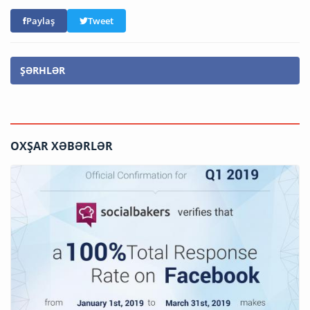
Paylaş
Tweet
ŞƏRHLƏR
OXŞAR XƏBƏRLƏR