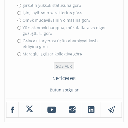
Şirkətin yüksək statusuna görə
İşin, layihənin xarakterinə görə
Əmək müqaviləsinin olmasına görə
Yüksək əmək haqqına, mükafatlara və digər
güzəştlərə görə
Gələcək karyerası üçün əhəmiyyət kəsb
etdiyinə görə
Maraqlı, işgüzar kollektivə görə
NƏTİCƏLƏR
Bütün sorğular