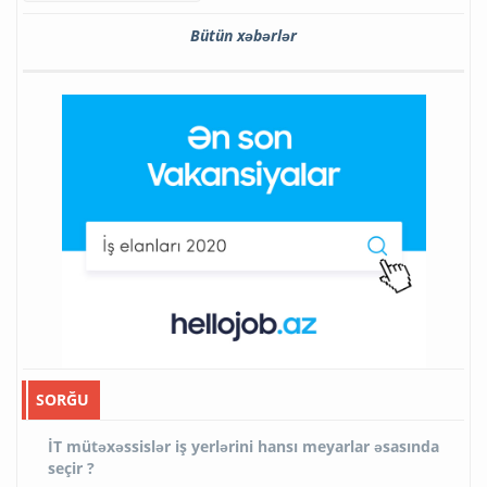
Bütün xəbərlər
SORĞU
İT mütəxəssislər iş yerlərini hansı meyarlar əsasında
seçir ?