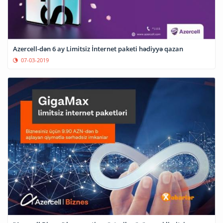
Azercell-dən 6 ay Limitsiz İnternet paketi hədiyyə qazan
07-03-2019