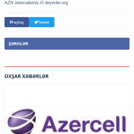
AZN ödəməlisiniz./// deyerler.org
Paylaş
Tweet
ŞƏRHLƏR
OXŞAR XƏBƏRLƏR