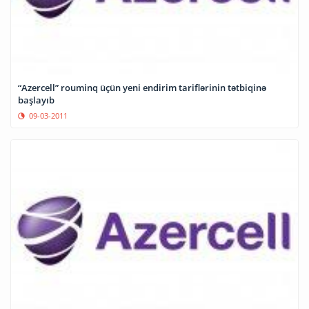
“Azercell” rouminq üçün yeni endirim tariflərinin tətbiqinə
başlayıb
09-03-2011