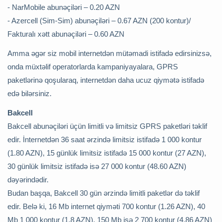
- NarMobile abunəçiləri – 0.20 AZN
- Azercell (Sim-Sim) abunəçiləri – 0.67 AZN (200 kontur)/
Fakturalı xətt abunəçiləri – 0.60 AZN
Amma əgər siz mobil internetdən mütəmadi istifadə edirsinizsə,
onda müxtəlif operatorlarda kampaniyayalara, GPRS
paketlərinə qoşularaq, internetdən daha ucuz qiymətə istifadə
edə bilərsiniz.
Bakcell
Bakcell abunəçiləri üçün limitli və limitsiz GPRS paketləri təklif
edir. İnternetdən 36 saat ərzində limitsiz istifadə 1 000 kontur
(1.80 AZN), 15 günlük limitsiz istifadə 15 000 kontur (27 AZN),
30 günlük limitsiz istifadə isə 27 000 kontur (48.60 AZN)
dəyərindədir.
Budan başqa, Bakcell 30 gün ərzində limitli paketlər də təklif
edir. Belə ki, 16 Mb internet qiyməti 700 kontur (1.26 AZN), 40
Mb 1 000 kontur (1.8 AZN), 150 Mb isə 2 700 kontur (4.86 AZN)