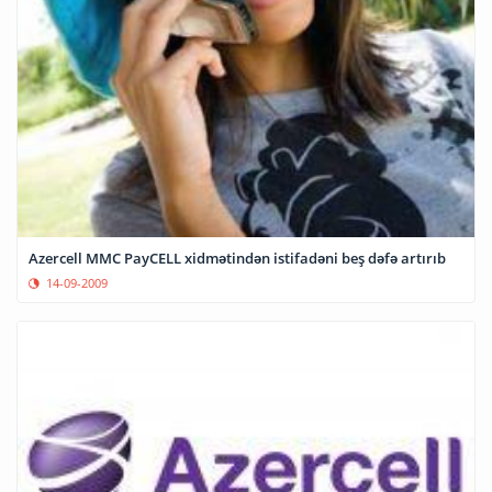
Azercell MMC PayCELL xidmətindən istifadəni beş dəfə artırıb
14-09-2009