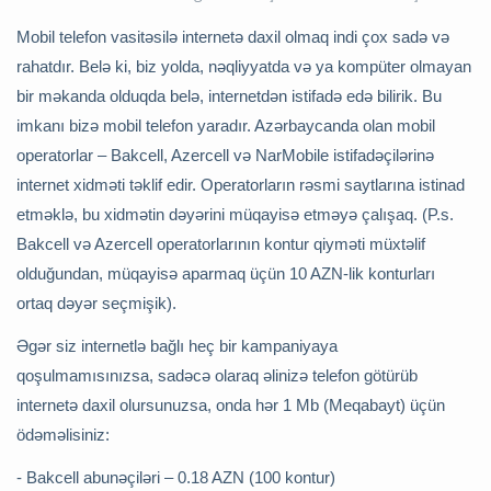
Mobil telefon vasitəsilə internetə daxil olmaq indi çox sadə və
rahatdır. Belə ki, biz yolda, nəqliyyatda və ya kompüter olmayan
bir məkanda olduqda belə, internetdən istifadə edə bilirik. Bu
imkanı bizə mobil telefon yaradır. Azərbaycanda olan mobil
operatorlar – Bakcell, Azercell və NarMobile istifadəçilərinə
internet xidməti təklif edir. Operatorların rəsmi saytlarına istinad
etməklə, bu xidmətin dəyərini müqayisə etməyə çalışaq. (P.s.
Bakcell və Azercell operatorlarının kontur qiyməti müxtəlif
olduğundan, müqayisə aparmaq üçün 10 AZN-lik konturları
ortaq dəyər seçmişik).
Əgər siz internetlə bağlı heç bir kampaniyaya
qoşulmamısınızsa, sadəcə olaraq əlinizə telefon götürüb
internetə daxil olursunuzsa, onda hər 1 Mb (Meqabayt) üçün
ödəməlisiniz:
- Bakcell abunəçiləri – 0.18 AZN (100 kontur)