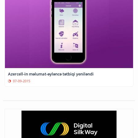
Azercell-in məlumat-əyləncə tətbiqi yeniləndi
07-09-2015