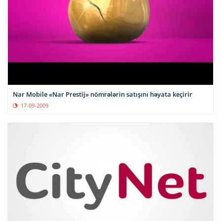
Nar Mobile «Nar Prestij» nömrələrin satışını həyata keçirir
17-09-2009