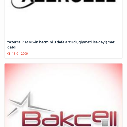
“Azercell” MMS-in həcmini 3 dəfə artırdı, qiyməti isə dəyişməz
qaldı!
13-01-2009