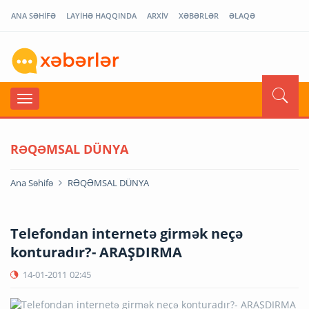
ANA SƏHİFƏ
LAYİHƏ HAQQINDA
ARXİV
XƏBƏRLƏR
ƏLAQƏ
RƏQƏMSAL DÜNYA
Ana Səhifə
RƏQƏMSAL DÜNYA
Telefondan internetə girmək neçə
konturadır?- ARAŞDIRMA
14-01-2011
02:45