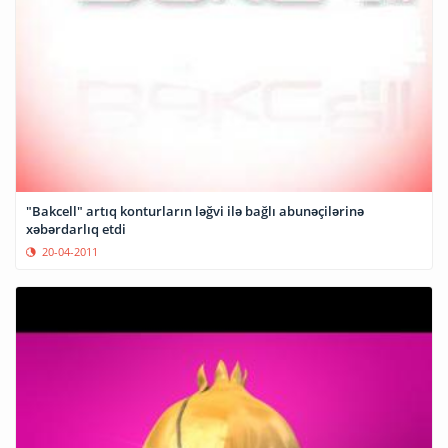
"Bakcell" artıq konturların ləğvi ilə bağlı abunəçilərinə
xəbərdarlıq etdi
20-04-2011