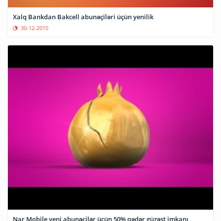
Xalq Bankdan Bakcell abunəçiləri üçün yenilik
30-12-2015
Nar Mobile yeni abunəçilər üçün 50% qədər güzəşt imkanı