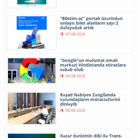
“Biletim.az” portalı üzərindən
onlayn bilet alanların sayı 2
dəfəyədək artıb
07-08-2026
“Google”un məlumat emalı
mərkəzi Hindistanda etirazlara
səbəb olub
06-08-2026
Rəşad Nəbiyev Zəngilanda
vətəndaşların müraciətlərini
dinləyib
06-08-2026
Xəzər dənizinin dibi ilə Trans-