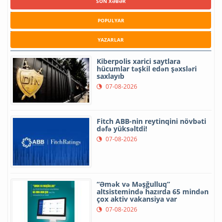
SON XƏBƏR
POPULYAR
YAZARLAR
Kiberpolis xarici saytlara
hücumlar təşkil edən şəxsləri
saxlayıb
07-08-2026
Fitch ABB-nin reytinqini növbəti
dəfə yüksəltdi!
07-08-2026
“Əmək və Məşğulluq”
altsistemində hazırda 65 mindən
çox aktiv vakansiya var
07-08-2026