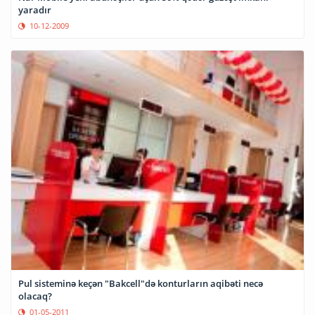
yaradır
10-12-2009
Pul sisteminə keçən "Bakcell"də konturların aqibəti necə
olacaq?
01-05-2011