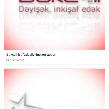
Bakcell istifadəçilərinə xoş xəbər
16-10-2010