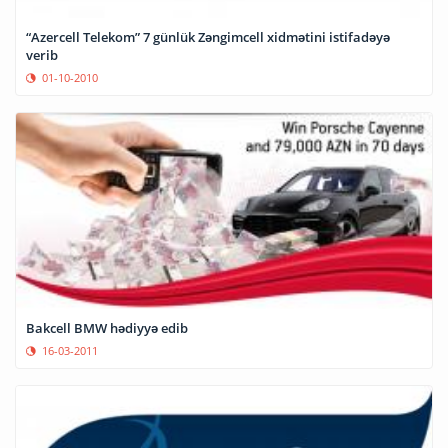
“Azercell Telekom” 7 günlük Zəngimcell xidmətini istifadəyə
verib
01-10-2010
Bakcell BMW hədiyyə edib
16-03-2011