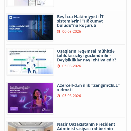
Beş İcra Hakimiyyəti İT
sistemlərini “Hökumət
buludu”na köçürüb
06-08-2026
Uşaqların rəqəmsal mühitdə
təhlükəsizliyi gücləndirilir -
Dəyişikliklər nəyi ehtiva edir?
05-08-2026
Azercell-dən illik “ZengimCELL”
xidməti
05-08-2026
Nazir Qazaxıstanın Prezident
Administrasiyası rəhbərinin