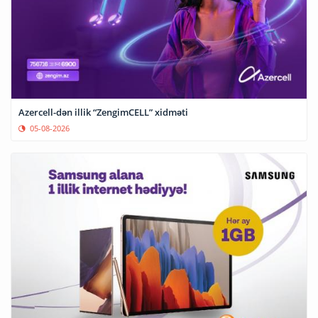
Azercell-dən illik “ZengimCELL” xidməti
05-08-2026