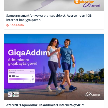
Samsung smartfon və ya planşet əldə et, Azercell-dən 1GB
internet hədiyyə qazan
16-09-2020
Azercell “GiqaAddım” ilə addımları internetə çevirir!