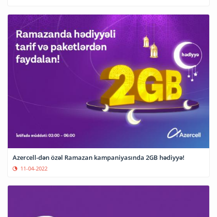
Azercell-dən özəl Ramazan kampaniyasında 2GB hədiyyə!
11-04-2022