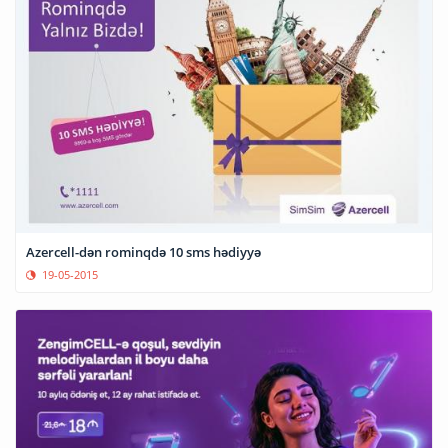
Azercell-dən rominqdə 10 sms hədiyyə
19-05-2015