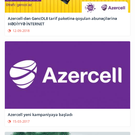
Azercell-dən GəncOL8 tarif paketinə qoşulan abunəçilərinə
HƏDİYYƏ İNTERNET
12-09-2018
Azercell yeni kampaniyaya başladı
15-03-2017