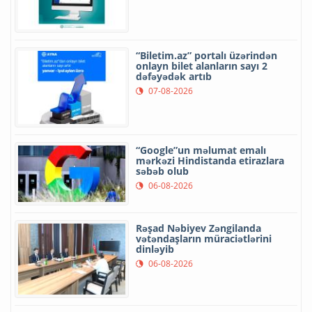
“Biletim.az” portalı üzərindən
onlayn bilet alanların sayı 2
dəfəyədək artıb
07-08-2026
“Google”un məlumat emalı
mərkəzi Hindistanda etirazlara
səbəb olub
06-08-2026
Rəşad Nəbiyev Zəngilanda
vətəndaşların müraciətlərini
dinləyib
06-08-2026