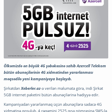
Ölkəmizdə ən böyük 4G şəbəkəsinə sahib Azercell Telekom
bütün abunəçilərinin 4G xidmətindən yararlanması
məqsədilə yeni kampaniyaya başlayıb.
Şirkətdən
Xeberler.az
-a verilən məlumata görə, indi Şirkət
5GB internet paketini bütün abunəçilərinə hədiyyə edir.
Kampaniyadan yararlanmaq üçün abunəçilərə sadəcə 4G
xidmətinə qoşulub, 4 rəqəmini 2525 qısa nömrəsinə SMS-lə