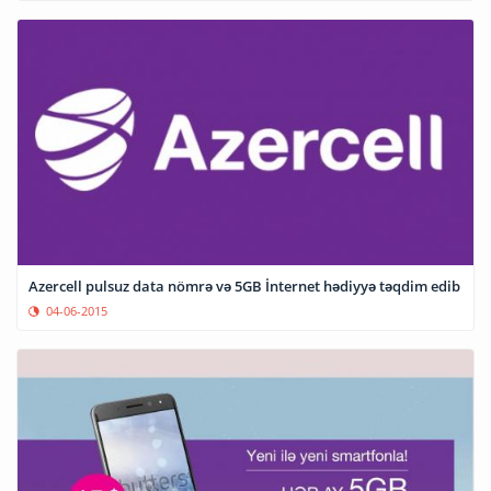
Azercell pulsuz data nömrə və 5GB İnternet hədiyyə təqdim edib
04-06-2015