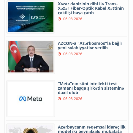
Xəzər dənizinin dibi ilə Trans-
Xəzər Fiber-Optik Kabel Xəttinin
çəkilişi başa çatıb
06-08-2026
AZCON-a "Azərkosmos"la bağlı
yeni səlahiyyətlər verilib
06-08-2026
“Meta”nın süni intellekti test
zamanı başqa şirkətin sisteminə
daxil olub
06-08-2026
Azərbaycanın rəqəmsal idarəçilik
model iki beynəlxalq mükafata