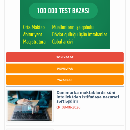
SON XƏBƏR
POPULYAR
YAZARLAR
Danimarka məktəblərdə süni
intellektdən istifadəyə nəzarəti
sərtləşdirir
08-08-2026