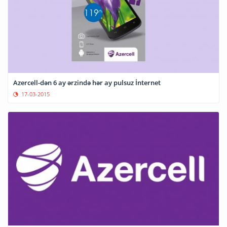
Azercell-dən 6 ay ərzində hər ay pulsuz İnternet
17-03-2015