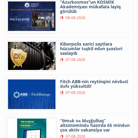
“Azərkosmos”un KOSMİK
Akademiyası mükafata layiq
görülüb
08-08-2026
Kiberpolis xarici saytlara
hücumlar təşkil edən şəxsləri
saxlayıb
07-08-2026
Fitch ABB-nin reytinqini növbəti
dəfə yüksəltdi!
07-08-2026
“Əmək və Məşğulluq”
altsistemində hazırda 65 mindən
çox aktiv vakansiya var
07-08-2026