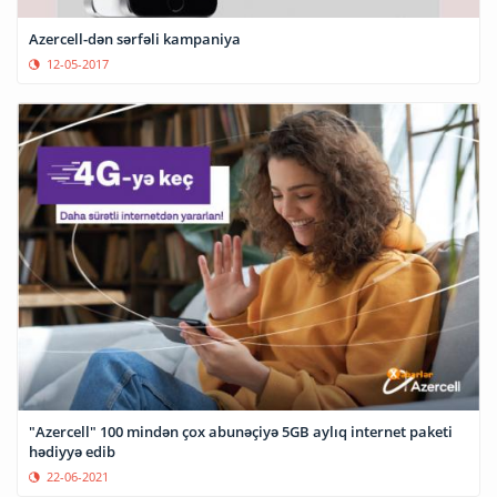
Azercell-dən sərfəli kampaniya
12-05-2017
"Azercell" 100 mindən çox abunəçiyə 5GB aylıq internet paketi
hədiyyə edib
22-06-2021