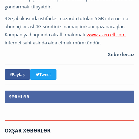
göndərmək kifayətdir.
4G şəbəkəsində istifadəsi nəzərdə tutulan 5GB internet ilə
abunəçilər əsl 4G sürətini sınamaq imkanı qazanacaqlar.
Kampaniya haqqında ətraflı məlumatı
www.azercell.com
internet səhifəsində əldə etmək mümkündür.
Xeberler.az
Paylaş
Tweet
ŞƏRHLƏR
OXŞAR XƏBƏRLƏR