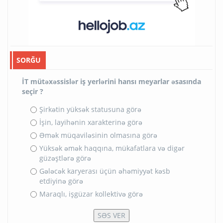
SORĞU
İT mütəxəssislər iş yerlərini hansı meyarlar əsasında
seçir ?
Şirkətin yüksək statusuna görə
İşin, layihənin xarakterinə görə
Əmək müqaviləsinin olmasına görə
Yüksək əmək haqqına, mükafatlara və digər
güzəştlərə görə
Gələcək karyerası üçün əhəmiyyət kəsb
etdiyinə görə
Maraqlı, işgüzar kollektivə görə