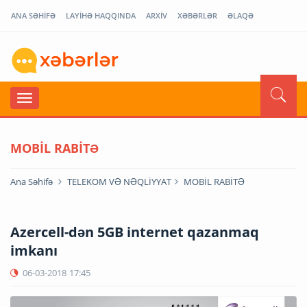
ANA SƏHİFƏ
LAYİHƏ HAQQINDA
ARXİV
XƏBƏRLƏR
ƏLAQƏ
MOBİL RABİTƏ
Ana Səhifə
TELEKOM VƏ NƏQLİYYAT
MOBİL RABİTƏ
Azercell-dən 5GB internet qazanmaq
imkanı
06-03-2018
17:45