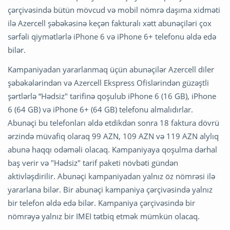
çərçivəsində bütün mövcud və mobil nömrə daşıma xidməti
ilə Azercell şəbəkəsinə keçən fakturalı xətt abunəçiləri çox
sərfəli qiymətlərlə iPhone 6 və iPhone 6+ telefonu əldə edə
bilər.
Kampaniyadan yararlanmaq üçün abunəçilər Azercell diler
şəbəkələrindən və Azercell Ekspress Ofislərindən güzəştli
şərtlərlə “Hədsiz" tarifinə qoşulub iPhone 6 (16 GB), iPhone
6 (64 GB) və iPhone 6+ (64 GB) telefonu almalıdırlar.
Abunəçi bu telefonları əldə etdikdən sonra 18 faktura dövrü
ərzində müvafiq olaraq 99 AZN, 109 AZN və 119 AZN alylıq
abunə haqqı odəməli olacaq. Kampaniyaya qoşulma dərhal
baş verir və "Hədsiz" tarif paketi növbəti gündən
aktivləşdirilir. Abunəçi kampaniyadan yalnız öz nömrəsi ilə
yararlana bilər. Bir abunəçi kampaniya çərçivəsində yalnız
bir telefon əldə edə bilər. Kampaniya çərçivəsində bir
nömrəyə yalnız bir IMEI tətbiq etmək mümkün olacaq.