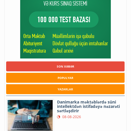
SON XƏBƏR
POPULYAR
YAZARLAR
Danimarka məktəblərdə süni
intellektdən istifadəyə nəzarəti
sərtləşdirir
08-08-2026