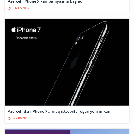
Azercell iPhone X kampaniyasına başladı
01-12-2017
Azercell-dən iPhone 7 almaq istəyənlər üçün yeni imkan
28-10-2016