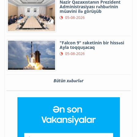
Nazir Qazaxıstanın Prezident
Administrasiyası rəhbərinin
müavini ilə görüşüb
05-08-2026
"Falcon 9" raketinin bir hissəsi
Ayla toqquşacaq
05-08-2026
Bütün xəbərlər