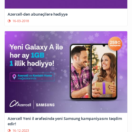
Azercell-dən abunəçilərə hədiyyə
16-03-2018
Azercell Yeni il ərəfəsində yeni Samsung kampaniyasını təqdim
edir!
16-12-2023