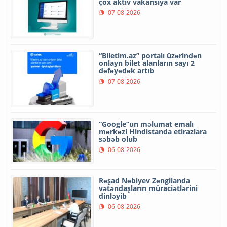
çox aktiv vakansiya var
07-08-2026
“Biletim.az” portalı üzərindən
onlayn bilet alanların sayı 2
dəfəyədək artıb
07-08-2026
“Google”un məlumat emalı
mərkəzi Hindistanda etirazlara
səbəb olub
06-08-2026
Rəşad Nəbiyev Zəngilanda
vətəndaşların müraciətlərini
dinləyib
06-08-2026