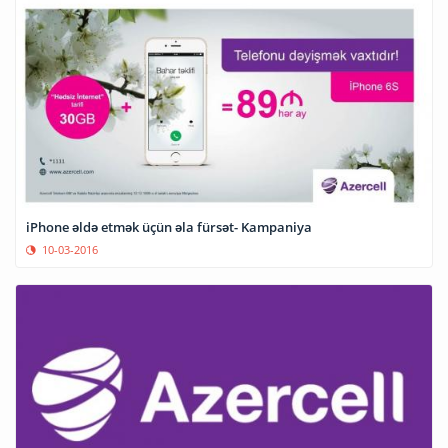
iPhone əldə etmək üçün əla fürsət- Kampaniya
10-03-2016