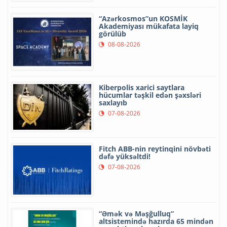
“Azərkosmos”un KOSMİK
Akademiyası mükafata layiq
görülüb
08-08-2026
Kiberpolis xarici saytlara
hücumlar təşkil edən şəxsləri
saxlayıb
07-08-2026
Fitch ABB-nin reytinqini növbəti
dəfə yüksəltdi!
07-08-2026
“Əmək və Məşğulluq”
altsistemində hazırda 65 mindən