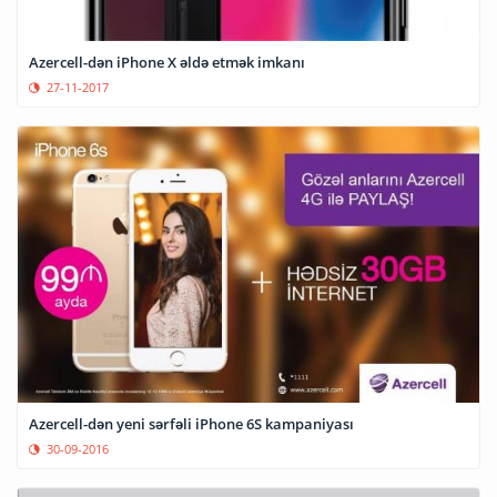
Azercell-dən iPhone X əldə etmək imkanı
27-11-2017
Azercell-dən yeni sərfəli iPhone 6S kampaniyası
30-09-2016