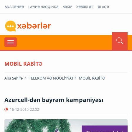
ANA SƏHİFƏ
LAYİHƏ HAQQINDA
ARXİV
XƏBƏRLƏR
ƏLAQƏ
MOBİL RABİTƏ
Ana Səhifə
TELEKOM VƏ NƏQLİYYAT
MOBİL RABİTƏ
Azercell-dən bayram kampaniyası
16-12-2015
22:02