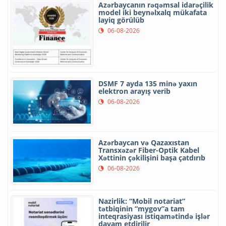
Azərbaycanın rəqəmsal idarəçilik
model iki beynəlxalq mükafata
layiq görülüb
06-08-2026
DSMF 7 ayda 135 minə yaxın
elektron arayış verib
06-08-2026
Azərbaycan və Qazaxıstan
Transxəzər Fiber-Optik Kabel
Xəttinin çəkilişini başa çatdırıb
06-08-2026
Nazirlik: “Mobil notariat”
tətbiqinin “mygov”a tam
inteqrasiyası istiqamətində işlər
davam etdirilir