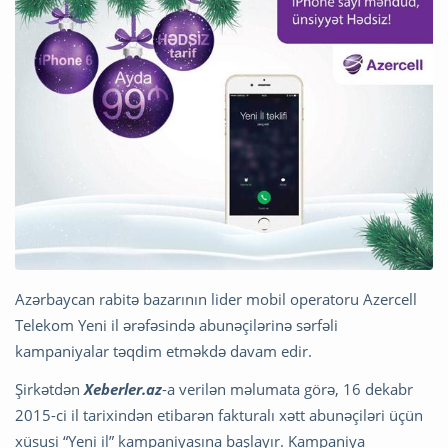
Azərbaycan rabitə bazarının lider mobil operatoru Azercell
Telekom Yeni il ərəfəsində abunəçilərinə sərfəli
kampaniyalar təqdim etməkdə davam edir.
Şirkətdən
Xeberler.az
-a verilən məlumata görə, 16 dekabr
2015-ci il tarixindən etibarən fakturalı xətt abunəçiləri üçün
xüsusi “Yeni il” kampaniyasına başlayır. Kampaniya