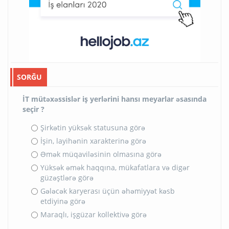
SORĞU
İT mütəxəssislər iş yerlərini hansı meyarlar əsasında
seçir ?
Şirkətin yüksək statusuna görə
İşin, layihənin xarakterinə görə
Əmək müqaviləsinin olmasına görə
Yüksək əmək haqqına, mükafatlara və digər
güzəştlərə görə
Gələcək karyerası üçün əhəmiyyət kəsb
etdiyinə görə
Maraqlı, işgüzar kollektivə görə