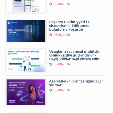
06-08-2026
Beş İcra Hakimiyyəti İT
sistemlərini “Hökumət
buludu”na köçürüb
06-08-2026
Uşaqların rəqəmsal mühitdə
təhlükəsizliyi gücləndirilir -
Dəyişikliklər nəyi ehtiva edir?
05-08-2026
Azercell-dən illik “ZengimCELL”
xidməti
05-08-2026