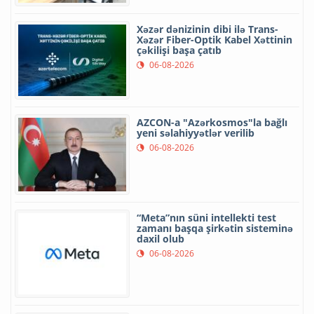
Xəzər dənizinin dibi ilə Trans-
Xəzər Fiber-Optik Kabel Xəttinin
çəkilişi başa çatıb
06-08-2026
AZCON-a "Azərkosmos"la bağlı
yeni səlahiyyətlər verilib
06-08-2026
“Meta”nın süni intellekti test
zamanı başqa şirkətin sisteminə
daxil olub
06-08-2026