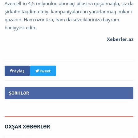
Azercell-in 4,5 milyonluq abunəçi ailəsinə qoşulmaqla, siz də
şirkətin təqdim etdiyi kampaniyalardan yararlanmaq imkanı
qazanın. Həm özünüzə, həm də sevdiklərinizə bayram
hədiyyəsi edin.
Xeberler.az
Paylaş
Tweet
ŞƏRHLƏR
OXŞAR XƏBƏRLƏR