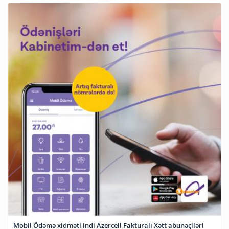
Mobil Ödəmə xidməti indi Azercell Fakturalı Xətt abunəçiləri