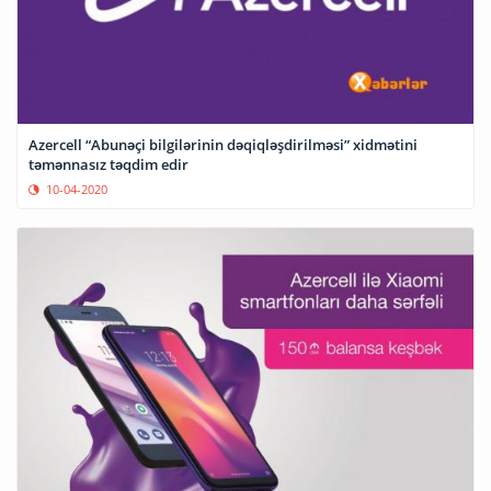
Azercell “Abunəçi bilgilərinin dəqiqləşdirilməsi” xidmətini
təmənnasız təqdim edir
10-04-2020