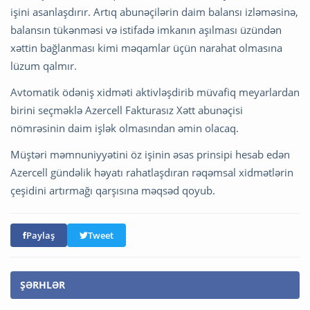
işini asanlaşdırır. Artıq abunəçilərin daim balansı izləməsinə,
balansın tükənməsi və istifadə imkanın aşılması üzündən
xəttin bağlanması kimi məqamlar üçün narahat olmasına
lüzum qalmır.
Avtomatik ödəniş xidməti aktivləşdirib müvafiq meyarlardan
birini seçməklə Azercell Fakturasız Xətt abunəçisi
nömrəsinin daim işlək olmasından əmin olacaq.
Müştəri məmnuniyyətini öz işinin əsas prinsipi hesab edən
Azercell gündəlik həyatı rahatlaşdıran rəqəmsal xidmətlərin
çeşidini artırmağı qarşısına məqsəd qoyub.
Paylaş
Tweet
ŞƏRHLƏR