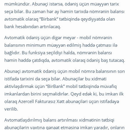
mümkündür. Abunəçi istərsə, ödəniş üçün müəyyən tarix
seçə bilər. Bu zaman hər ay həmin tarixdə nömrənin balansı
avtomatik olaraq “Birbank” tətbiqində qeydiyyatda olan
bank hesabından artırılacaq.
Avtomatik ödəniş üçün digər meyar - mobil nömrənin
balansının minimum müəyyən edilmiş həddə çatması ilə
bağlıdır. Bu funksiya seçildiyi halda, nömrənin balansı
həmin həddə çatdıqda, avtomatik olaraq ödəniş baş tutacaq.
Abunəçi avtomatik ödəniş üçün mobil nömrə balansının son
istifadə tarixini də seçə bilər. Abunəçilər bu xidməti
aktivləşdirmək üçün “BirBank” mobil tətbiqində müvafiq
imkanlardan birini seçməlidirlər. Qeyd edək ki, bu imkan ilk
olaraq Azercell Fakturasız Xətt abunəçiləri üçün istifadəyə
verilib.
Avtomatlaşdırılmış balans artırılması xidmətinin tətbiqi
abunəçilərin vaxtına qənaət etməsinə imkan yaradır, onların