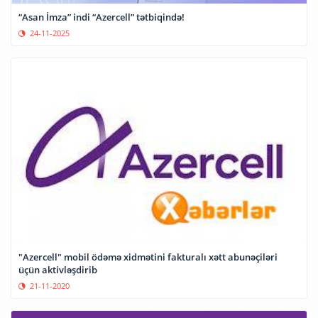
“Asan İmza” indi “Azercell” tətbiqində!
24-11-2025
"Azercell" mobil ödəmə xidmətini fakturalı xətt abunəçiləri
üçün aktivləşdirib
21-11-2020