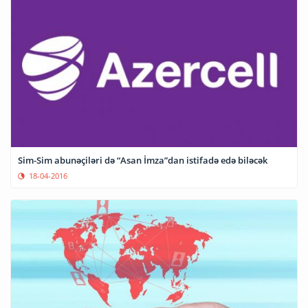
Sim-Sim abunəçiləri də “Asan İmza”dan istifadə edə biləcək
18-04-2016