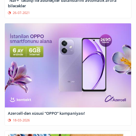
“Nar+” tətbiqi ilə abunəçilər balanslarını avtomatik artıra
biləcəklər
26-07-2021
Azercell-dən xüsusi “OPPO” kampaniyası!
18-03-2026