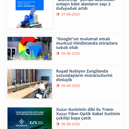
onlayn bilet alanların sayı 2
dəfəyədək artıb
07-08-2026
“Google”un məlumat emalı
mərkəzi Hindistanda etirazlara
səbəb olub
06-08-2026
Rəşad Nəbiyev Zəngilanda
vətəndaşların müraciətlərini
dinləyib
06-08-2026
Xəzər dənizinin dibi ilə Trans-
Xəzər Fiber-Optik Kabel Xəttinin
çəkilişi başa çatıb
06-08-2026