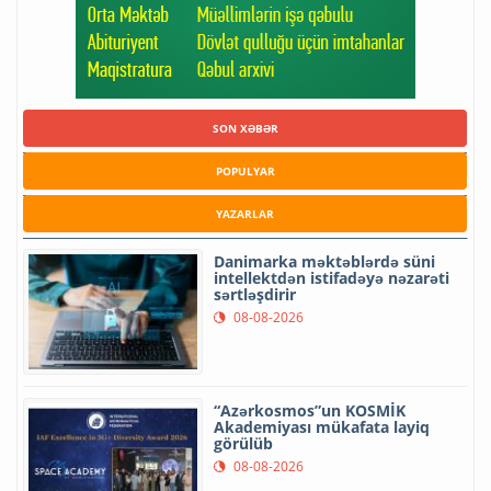
SON XƏBƏR
POPULYAR
YAZARLAR
Danimarka məktəblərdə süni
intellektdən istifadəyə nəzarəti
sərtləşdirir
08-08-2026
“Azərkosmos”un KOSMİK
Akademiyası mükafata layiq
görülüb
08-08-2026