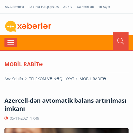
ANA SƏHİFƏ
LAYİHƏ HAQQINDA
ARXİV
XƏBƏRLƏR
ƏLAQƏ
MOBİL RABİTƏ
Ana Səhifə
TELEKOM VƏ NƏQLİYYAT
MOBİL RABİTƏ
Azercell-dən avtomatik balans artırılması
imkanı
05-11-2021
17:49