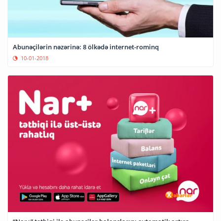
Abunəçilərin nəzərinə: 8 ölkədə internet-rominq
10-01-2018