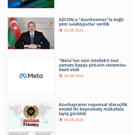
AZCON-a "Azərkosmos"la bağlı
yeni səlahiyyətlər verilib
06-08-2026
“Meta”nın süni intellekti test
zamanı başqa şirkətin sisteminə
daxil olub
06-08-2026
Azərbaycanın rəqəmsal idarəçilik
model iki beynəlxalq mükafata
layiq görülüb
06-08-2026