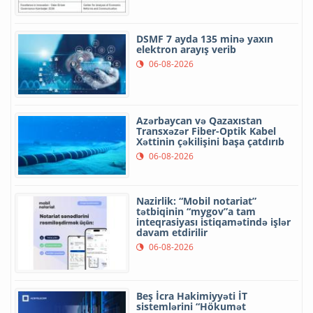
DSMF 7 ayda 135 minə yaxın
elektron arayış verib
06-08-2026
Azərbaycan və Qazaxıstan
Transxəzər Fiber-Optik Kabel
Xəttinin çəkilişini başa çatdırıb
06-08-2026
Nazirlik: “Mobil notariat”
tətbiqinin “mygov”a tam
inteqrasiyası istiqamətində işlər
davam etdirilir
06-08-2026
Beş İcra Hakimiyyəti İT
sistemlərini “Hökumət