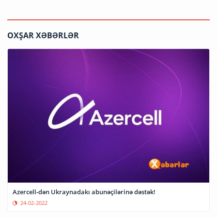
OXŞAR XƏBƏRLƏR
Azercell-dən Ukraynadakı abunəçilərinə dəstək!
24-02-2022