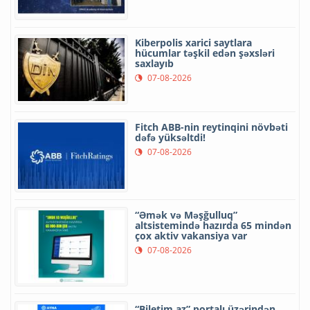
Kiberpolis xarici saytlara
hücumlar təşkil edən şəxsləri
saxlayıb
07-08-2026
Fitch ABB-nin reytinqini növbəti
dəfə yüksəltdi!
07-08-2026
“Əmək və Məşğulluq”
altsistemində hazırda 65 mindən
çox aktiv vakansiya var
07-08-2026
“Biletim.az” portalı üzərindən