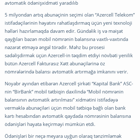
avtomatik ödənişxidməti yaradılıb
5 milyondan artıq abunəçinin seçimi olan “Azercell Telekom”
istifadəçilərinin həyatını rahatlaşdırmaq üçün yeni texnoloji
həlləri hazırlamaqda davam edir. Gündəlik iş və məişət
qayğıları bəzən mobil nömrənin balansına vaxtlı-vaxtında
nəzarət etməyə əngəl törədir. Məhz bu prosesi
sadəlişdirmək üçün Azercell-in təqdim etdiyi növbəti yenilik
bütün Azercell Fakturasız Xətt abunəçilərinə öz
nömrələrində balansı avtomatik artırmağa imkanını verir.
Noyabr ayından etibarən Azercell şirkəti “Kapital Bank” ASC-
nin “BirBank” mobil tətbiqin daxilində “Mobil nömrənin
balansının avtomatik artırılması” xidmətini istifadəyə
verməklə abunəçiləri üçün mobil tətbiqə bağlı olan bank
kartı hesabından avtomatik qaydada nömrəsinin balansına
ödənişləri həyata keçirməyi mümkün etdi.
Ödənişləri bir neçə meyara uyğun olaraq tənzimləmək