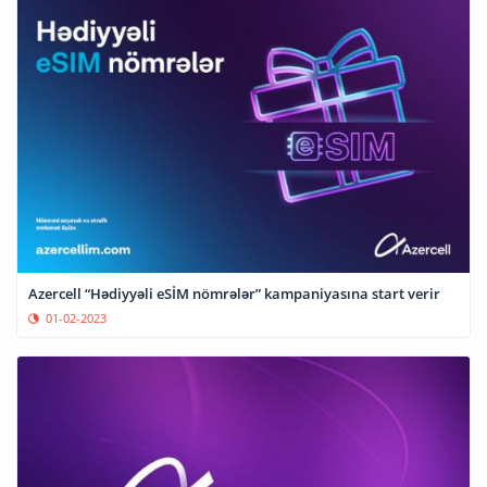
Azercell “Hədiyyəli eSİM nömrələr” kampaniyasına start verir
01-02-2023