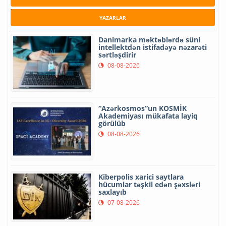
YAZARLAR
Danimarka məktəblərdə süni
intellektdən istifadəyə nəzarəti
sərtləşdirir
08-08-2026
“Azərkosmos”un KOSMİK
Akademiyası mükafata layiq
görülüb
08-08-2026
Kiberpolis xarici saytlara
hücumlar təşkil edən şəxsləri
saxlayıb
07-08-2026