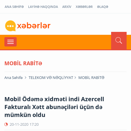
ANA SƏHİFƏ
LAYİHƏ HAQQINDA
ARXİV
XƏBƏRLƏR
ƏLAQƏ
MOBİL RABİTƏ
Ana Səhifə
TELEKOM VƏ NƏQLİYYAT
MOBİL RABİTƏ
Mobil Ödəmə xidməti indi Azercell
Fakturalı Xətt abunəçiləri üçün də
mümkün oldu
20-11-2020
17:20