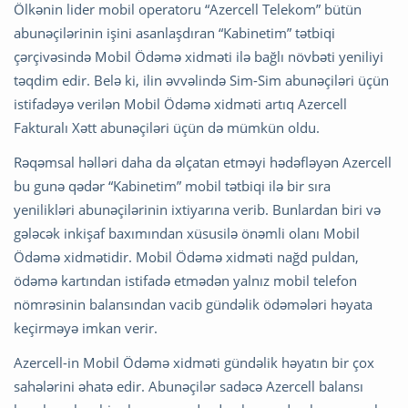
Ölkənin lider mobil operatoru “Azercell Telekom” bütün
abunəçilərinin işini asanlaşdıran “Kabinetim” tətbiqi
çərçivəsində Mobil Ödəmə xidməti ilə bağlı növbəti yeniliyi
təqdim edir. Belə ki, ilin əvvəlində Sim-Sim abunəçiləri üçün
istifadəyə verilən Mobil Ödəmə xidməti artıq Azercell
Fakturalı Xətt abunəçiləri üçün də mümkün oldu.
Rəqəmsal həlləri daha da əlçatan etməyi hədəfləyən Azercell
bu gunə qədər “Kabinetim” mobil tətbiqi ilə bir sıra
yenilikləri abunəçilərinin ixtiyarına verib. Bunlardan biri və
gələcək inkişaf baxımından xüsusilə önəmli olanı Mobil
Ödəmə xidmətidir. Mobil Ödəmə xidməti nağd puldan,
ödəmə kartından istifadə etmədən yalnız mobil telefon
nömrəsinin balansından vacib gündəlik ödəmələri həyata
keçirməyə imkan verir.
Azercell-in Mobil Ödəmə xidməti gündəlik həyatın bir çox
sahələrini əhatə edir. Abunəçilər sadəcə Azercell balansı