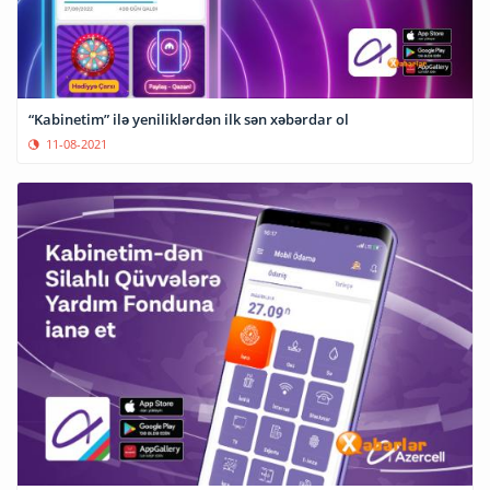
“Kabinetim” ilə yeniliklərdən ilk sən xəbərdar ol
11-08-2021