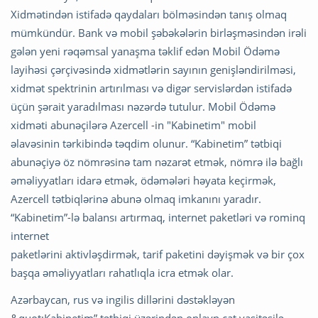
Xidmətindən istifadə qaydaları bölməsindən tanış olmaq
mümkündür. Bank və mobil şəbəkələrin birləşməsindən irəli
gələn yeni rəqəmsal yanaşma təklif edən Mobil Ödəmə
layihəsi çərçivəsində xidmətlərin sayının genişləndirilməsi,
xidmət spektrinin artırılması və digər servislərdən istifadə
üçün şərait yaradılması nəzərdə tutulur. Mobil Ödəmə
xidməti abunəçilərə Azercell -in "Kabinetim" mobil
əlavəsinin tərkibində təqdim olunur. “Kabinetim” tətbiqi
abunəçiyə öz nömrəsinə tam nəzarət etmək, nömrə ilə bağlı
əməliyyatları idarə etmək, ödəmələri həyata keçirmək,
Azercell tətbiqlərinə abunə olmaq imkanını yaradır.
“Kabinetim”-lə balansı artırmaq, internet paketləri və rominq
internet
paketlərini aktivləşdirmək, tarif paketini dəyişmək və bir çox
başqa əməliyyatları rahatlıqla icra etmək olar.
Azərbaycan, rus və ingilis dillərini dəstəkləyən
&quot;Kabinetim” tətbiqi üzərindən onlayn çat vasitəsilə