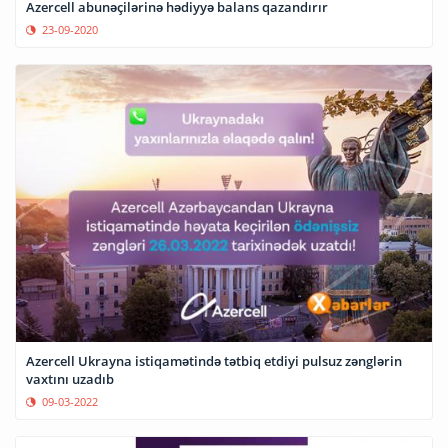
Azercell abunəçilərinə hədiyyə balans qazandırır
23-09-2020
Azercell Ukrayna istiqamətində tətbiq etdiyi pulsuz zənglərin
vaxtını uzadıb
09-03-2022