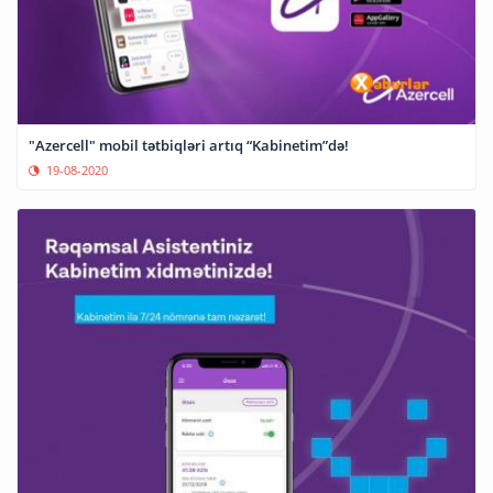
"Azercell" mobil tətbiqləri artıq “Kabinetim”də!
19-08-2020