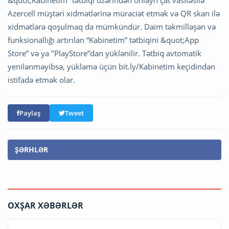
Azercell müştəri xidmətlərinə müraciət etmək və QR skan ilə
xidmətlərə qoşulmaq da mümkündür. Daim təkmilləşən və
funksionallığı artırılan “Kabinetim” tətbiqini &quot;App
Store” və ya "PlayStore”dan yüklənilir. Tətbiq avtomatik
yenilənməyibsə, yükləmə üçün bit.ly/Kabinetim keçidindən
istifadə etmək olar.
Paylaş
Tweet
ŞƏRHLƏR
OXŞAR XƏBƏRLƏR