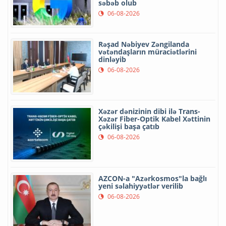
səbəb olub
06-08-2026
Rəşad Nəbiyev Zəngilanda
vətəndaşların müraciətlərini
dinləyib
06-08-2026
Xəzər dənizinin dibi ilə Trans-
Xəzər Fiber-Optik Kabel Xəttinin
çəkilişi başa çatıb
06-08-2026
AZCON-a "Azərkosmos"la bağlı
yeni səlahiyyətlər verilib
06-08-2026