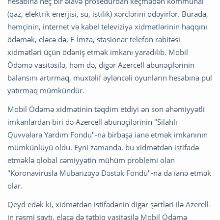
hesabına heç bir əlavə prosedurdan keçmədən kommunal
(qaz, elektrik enerjisi, su, istilik) xərclərini ödəyirlər. Burada,
həmçinin, internet və kabel televiziya xidmətlərinin haqqını
ödəmək, eləcə də, E-İmza, stasionar telefon rabitəsi
xidmətləri üçün ödəniş etmək imkanı yaradılıb. Mobil
Ödəmə vasitəsilə, həm də, digər Azercell abunəçilərinin
balansını artırmaq, müxtəlif əyləncəli oyunların hesabına pul
yatırmaq mümkündür.
Mobil Ödəmə xidmətinin təqdim etdiyi ən son əhəmiyyətli
imkanlardan biri də Azercell abunəçilərinin "Silahlı
Qüvvələrə Yardım Fondu"-na birbaşa ianə etmək imkanının
mümkünlüyü oldu. Eyni zamanda, bu xidmətdən istifadə
etməklə qlobal cəmiyyətin mühüm problemi olan
"Koronavirusla Mübarizəyə Dəstək Fondu"-na da ianə etmək
olar.
Qeyd edək ki, xidmətdən istifadənin digər şərtləri ilə Azerell-
in rəsmi saytı, eləcə də tətbiq vasitəsilə Mobil Ödəmə