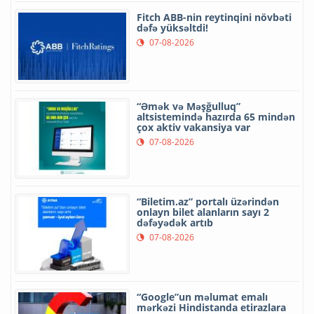
Fitch ABB-nin reytinqini növbəti
dəfə yüksəltdi!
07-08-2026
“Əmək və Məşğulluq”
altsistemində hazırda 65 mindən
çox aktiv vakansiya var
07-08-2026
“Biletim.az” portalı üzərindən
onlayn bilet alanların sayı 2
dəfəyədək artıb
07-08-2026
“Google”un məlumat emalı
mərkəzi Hindistanda etirazlara