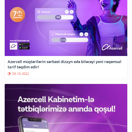
Azercell müştərilərin sərbəst dizayn edə biləcəyi yeni rəqəmsal
tarif təqdim edir!
03-10-2022