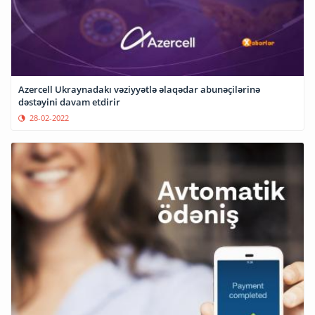
Azercell Ukraynadakı vəziyyətlə əlaqədar abunəçilərinə
dəstəyini davam etdirir
28-02-2022