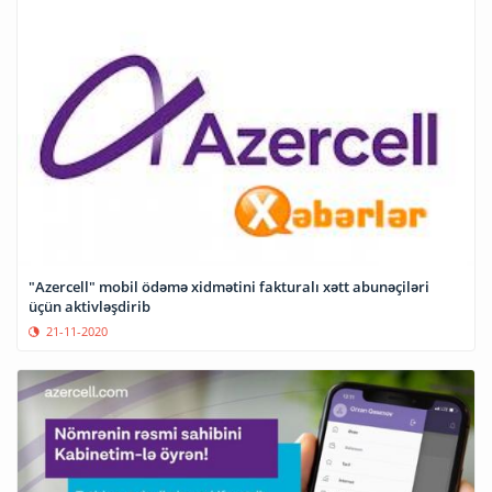
"Azercell" mobil ödəmə xidmətini fakturalı xətt abunəçiləri
üçün aktivləşdirib
21-11-2020