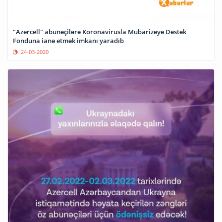
"Azercell" abunəçilərə Koronavirusla Mübarizəyə Dəstək
Fonduna ianə etmək imkanı yaradıb
24-03-2020