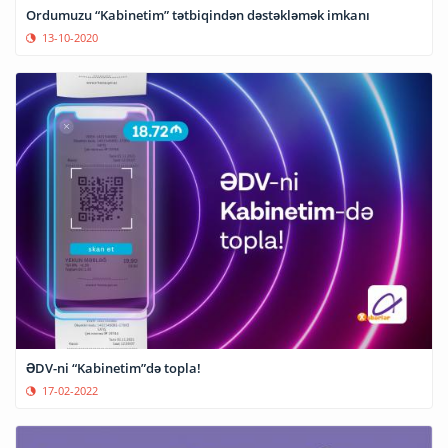
Ordumuzu “Kabinetim” tətbiqindən dəstəkləmək imkanı
13-10-2020
ƏDV-ni “Kabinetim”də topla!
17-02-2022