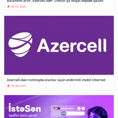
Balansını artır, Azercell-dən “Umico”ya ikiqat keşbək qazan
09-07-2020
Azercell-dən rominqdə olanlar üçün endirimli mobil internet
05-06-2015