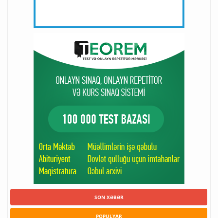
SON XƏBƏR
POPULYAR