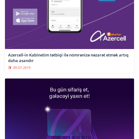
Azercell-in Kabinetim tətbiqi ilə nömrənizə nəzarət etmək artıq
daha asandır
09-07-2019