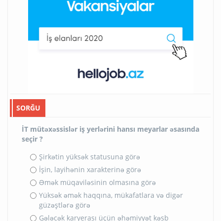
SORĞU
İT mütəxəssislər iş yerlərini hansı meyarlar əsasında
seçir ?
Şirkətin yüksək statusuna görə
İşin, layihənin xarakterinə görə
Əmək müqaviləsinin olmasına görə
Yüksək əmək haqqına, mükafatlara və digər
güzəştlərə görə
Gələcək karyerası üçün əhəmiyyət kəsb