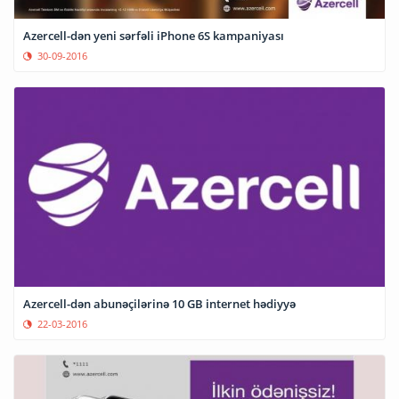
Azercell-dən yeni sərfəli iPhone 6S kampaniyası
30-09-2016
Azercell-dən abunəçilərinə 10 GB internet hədiyyə
22-03-2016