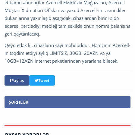
etibarən abunəçilər Azercell Eksklüziv Mağazaları, Azercell
Müştəri Xidmətləri Ofisləri və yaxud Azercell-in rəsmi diler
dükanlarına yaxınlaşıb aşağıdakı cihazlardan birini əldə
edərsə, xərclədiyi məbləğ tam şəkildə onun nömrə balansına
geri qaytarılacaq.
Qeyd edək ki, cihazların sayi məhduddur. Həmçinin Azercell-
in təqdim etdiyi aylıq LİMİTSİZ, 30GB=20AZN və ya
10GB=12AZN internet paketlərindən yararlana biləcək.
Paylaş
Tweet
ŞƏRHLƏR