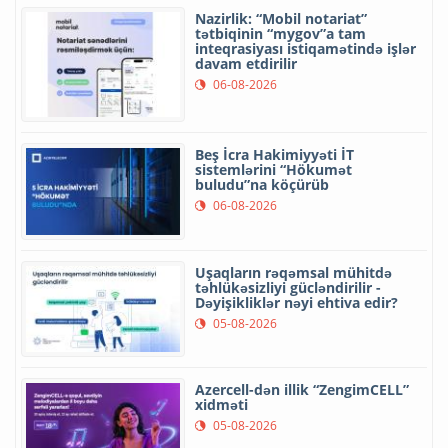
Nazirlik: “Mobil notariat”
tətbiqinin “mygov”a tam
inteqrasiyası istiqamətində işlər
davam etdirilir
06-08-2026
Beş İcra Hakimiyyəti İT
sistemlərini “Hökumət
buludu”na köçürüb
06-08-2026
Uşaqların rəqəmsal mühitdə
təhlükəsizliyi gücləndirilir -
Dəyişikliklər nəyi ehtiva edir?
05-08-2026
Azercell-dən illik “ZengimCELL”
xidməti
05-08-2026