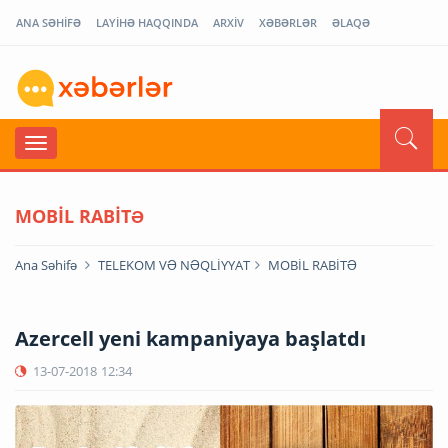
ANA SƏHİFƏ
LAYİHƏ HAQQINDA
ARXİV
XƏBƏRLƏR
ƏLAQƏ
MOBİL RABİTƏ
Ana Səhifə
TELEKOM VƏ NƏQLİYYAT
MOBİL RABİTƏ
Azercell yeni kampaniyaya başlatdı
13-07-2018
12:34