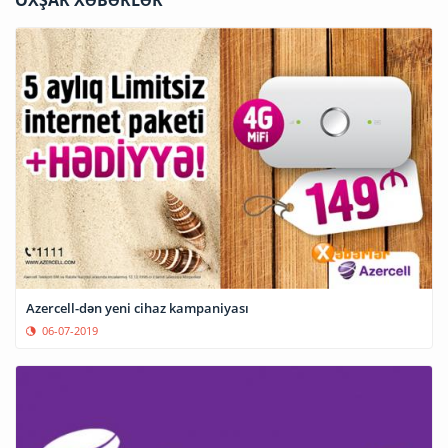
OXŞAR XƏBƏRLƏR
Azercell-dən yeni cihaz kampaniyası
06-07-2019