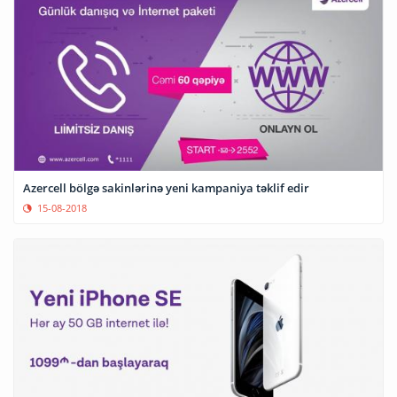
Azercell bölgə sakinlərinə yeni kampaniya təklif edir
15-08-2018