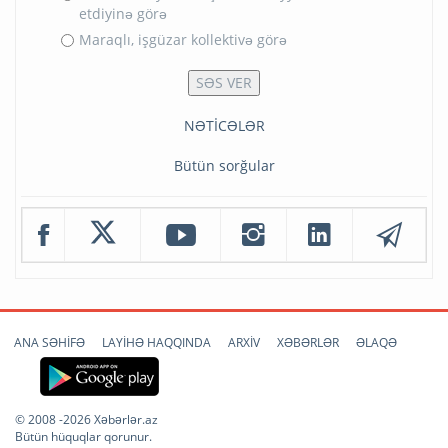
etdiyinə görə
Maraqlı, işgüzar kollektivə görə
NƏTİCƏLƏR
Bütün sorğular
ANA SƏHİFƏ
LAYİHƏ HAQQINDA
ARXİV
XƏBƏRLƏR
ƏLAQƏ
© 2008 -2026 Xəbərlər.az
Bütün hüquqlar qorunur.