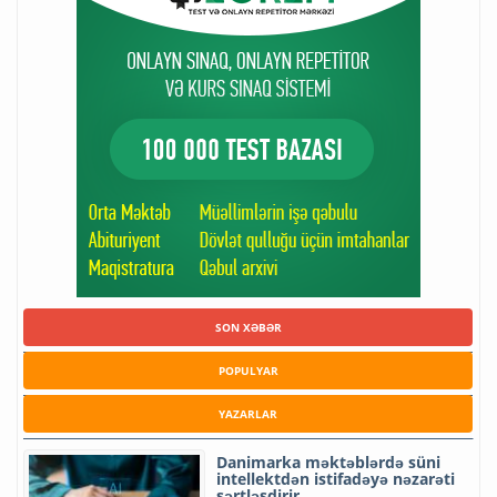
SON XƏBƏR
POPULYAR
YAZARLAR
Danimarka məktəblərdə süni
intellektdən istifadəyə nəzarəti
sərtləşdirir