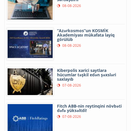
08-08-2026
“Azərkosmos”un KOSMİK
Akademiyası mükafata layiq
görülüb
08-08-2026
Kiberpolis xarici saytlara
hücumlar təşkil edən şəxsləri
saxlayıb
07-08-2026
Fitch ABB-nin reytinqini növbəti
dəfə yüksəltdi!
07-08-2026