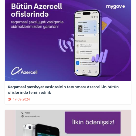
Rəqəmsal şəxsiyyət vəsiqəsinin tanınması Azercell-in bütün
ofislərində təmin edilib
17-09-2024