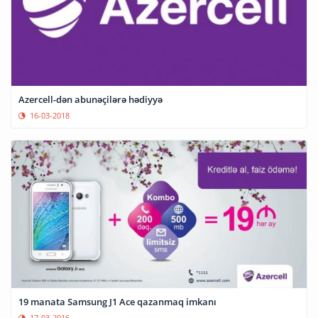
Azercell-dən abunəçilərə hədiyyə
16-03-2018
19 manata Samsung J1 Ace qazanmaq imkanı
17-03-2016