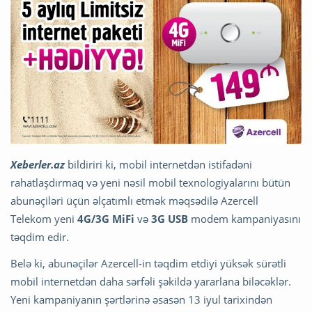
Xeberler.az
bildiriri ki, mobil internetdən istifadəni
rahatlaşdırmaq və yeni nəsil mobil texnologiyalarını bütün
abunəçiləri üçün əlçatımlı etmək məqsədilə Azercell
Telekom yeni
4G/3G MiFi
və
3G USB
modem kampaniyasını
təqdim edir.
Belə ki, abunəçilər Azercell-in təqdim etdiyi yüksək sürətli
mobil internetdən daha sərfəli şəkildə yararlana biləcəklər.
Yeni kampaniyanın şərtlərinə əsasən 13 iyul tarixindən