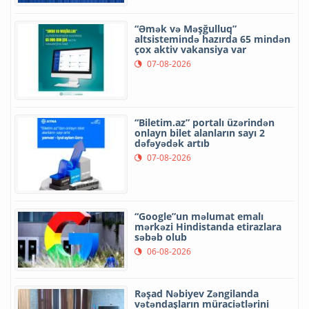
“Əmək və Məşğulluq”
altsistemində hazırda 65 mindən
çox aktiv vakansiya var
07-08-2026
“Biletim.az” portalı üzərindən
onlayn bilet alanların sayı 2
dəfəyədək artıb
07-08-2026
“Google”un məlumat emalı
mərkəzi Hindistanda etirazlara
səbəb olub
06-08-2026
Rəşad Nəbiyev Zəngilanda
vətəndaşların müraciətlərini