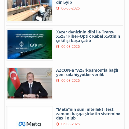
dinləyib
06-08-2026
Xəzər dənizinin dibi ilə Trans-
Xəzər Fiber-Optik Kabel Xəttinin
çəkilişi başa çatıb
06-08-2026
AZCON-a "Azərkosmos"la bağlı
yeni səlahiyyətlər verilib
06-08-2026
“Meta”nın süni intellekti test
zamanı başqa şirkətin sisteminə
daxil olub
06-08-2026