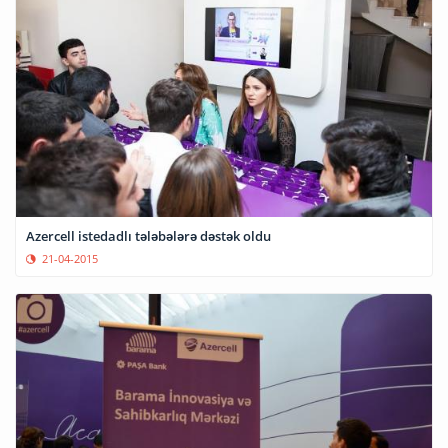
Azercell istedadlı tələbələrə dəstək oldu
21-04-2015