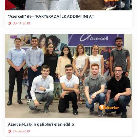
“Azercell” ilə - “KARYERADA İLK ADDIM"INI AT
30-11-2019
Azercell-Lab-ın qalibləri elan edilib
24-07-2019