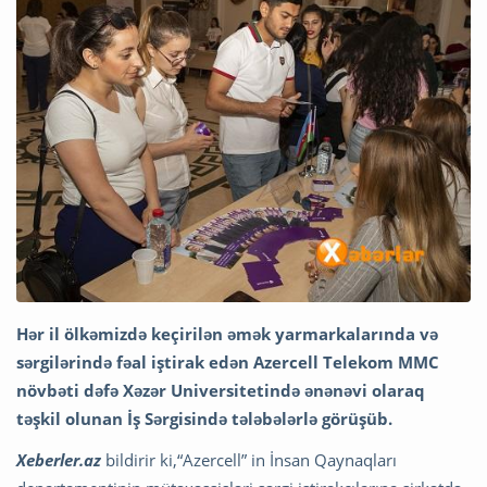
Hər il ölkəmizdə keçirilən əmək yarmarkalarında və
sərgilərində fəal iştirak edən Azercell Telekom MMC
növbəti dəfə Xəzər Universitetində ənənəvi olaraq
təşkil olunan İş Sərgisində tələbələrlə görüşüb.
Xeberler.az
bildirir ki,“Azercell” in İnsan Qaynaqları