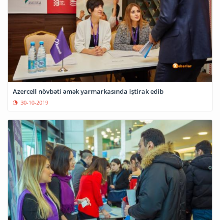
Azercell növbəti əmək yarmarkasında iştirak edib
30-10-2019