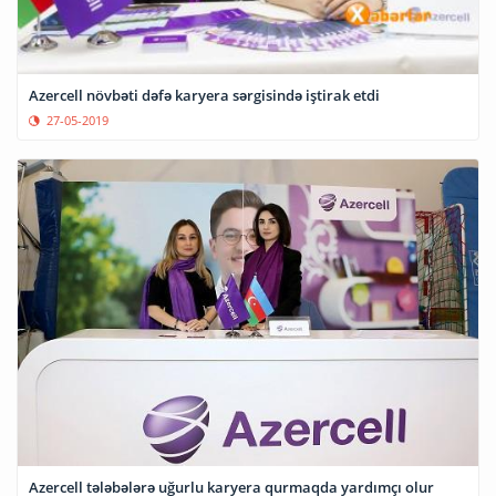
Azercell növbəti dəfə karyera sərgisində iştirak etdi
27-05-2019
Azercell tələbələrə uğurlu karyera qurmaqda yardımçı olur