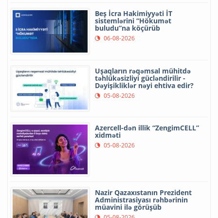
Beş İcra Hakimiyyəti İT
sistemlərini “Hökumət
buludu”na köçürüb
06-08-2026
Uşaqların rəqəmsal mühitdə
təhlükəsizliyi gücləndirilir -
Dəyişikliklər nəyi ehtiva edir?
05-08-2026
Azercell-dən illik “ZengimCELL”
xidməti
05-08-2026
Nazir Qazaxıstanın Prezident
Administrasiyası rəhbərinin
müavini ilə görüşüb
05-08-2026