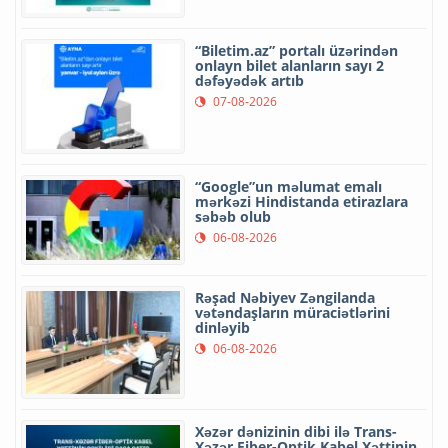
“Biletim.az” portalı üzərindən
onlayn bilet alanların sayı 2
dəfəyədək artıb
07-08-2026
“Google”un məlumat emalı
mərkəzi Hindistanda etirazlara
səbəb olub
06-08-2026
Rəşad Nəbiyev Zəngilanda
vətəndaşların müraciətlərini
dinləyib
06-08-2026
Xəzər dənizinin dibi ilə Trans-
Xəzər Fiber-Optik Kabel Xəttinin