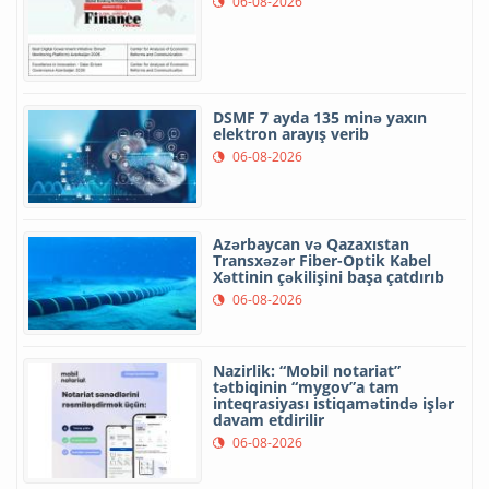
06-08-2026
DSMF 7 ayda 135 minə yaxın
elektron arayış verib
06-08-2026
Azərbaycan və Qazaxıstan
Transxəzər Fiber-Optik Kabel
Xəttinin çəkilişini başa çatdırıb
06-08-2026
Nazirlik: “Mobil notariat”
tətbiqinin “mygov”a tam
inteqrasiyası istiqamətində işlər
davam etdirilir
06-08-2026