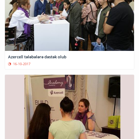
Azercell tələbələrə dəstək olub
16-10-2017