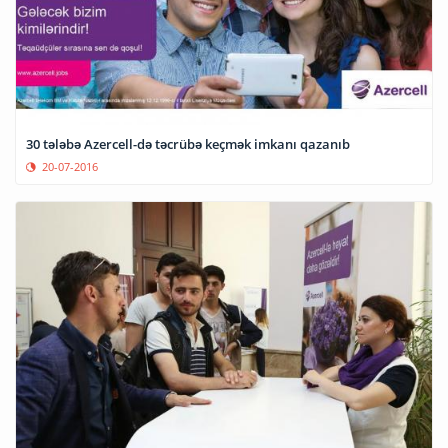
30 tələbə Azercell-də təcrübə keçmək imkanı qazanıb
20-07-2016