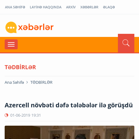
ANA SƏHİFƏ
LAYİHƏ HAQQINDA
ARXİV
XƏBƏRLƏR
ƏLAQƏ
TƏDBİRLƏR
Ana Səhifə
TƏDBİRLƏR
Azercell növbəti dəfə tələbələr ilə görüşdü
01-06-2019
19:31