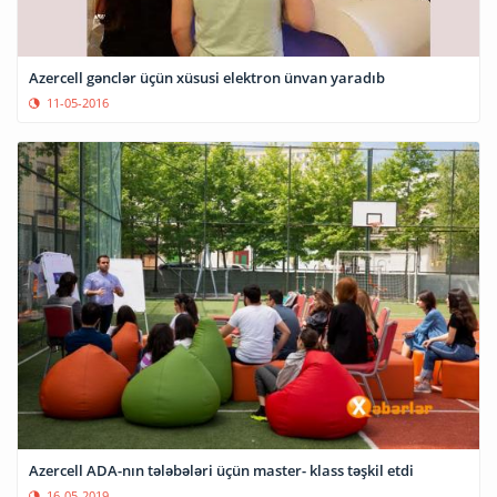
Azercell gənclər üçün xüsusi elektron ünvan yaradıb
11-05-2016
Azercell ADA-nın tələbələri üçün master- klass təşkil etdi
16-05-2019