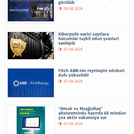
görülüb
08-08-2026
Kiberpolis xarici saytlara
hücumlar təşkil edən şəxsləri
saxlayıb
07-08-2026
Fitch ABB-nin reytinqini növbəti
dəfə yüksəltdi!
07-08-2026
“Əmək və Məşğulluq”
altsistemində hazırda 65 mindən
çox aktiv vakansiya var
07-08-2026