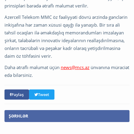
prinsipləri barədə ətraflı məlumat verilir.
Azercell Telekom MMC öz fəaliyyəti dövrü ərzində gənclərin
inkişafına hər zaman xüsusi qayğı ilə yanaşıb. Bir sıra ali
təhsil ocaqları ilə əməkdaşlıq memorandumları imzalayan
şirkət, tələbələrin innovativ ideyalarının reallaşdırılmasına,
onların təcrübəli və peşəkar kadr olaraq yetişdirilməsinə
daim öz töhfəsini verir.
Daha ətraflı məlumat üçün
news@mcs.az
ünvanına müraciət
edə bilərsiniz.
Paylaş
Tweet
ŞƏRHLƏR