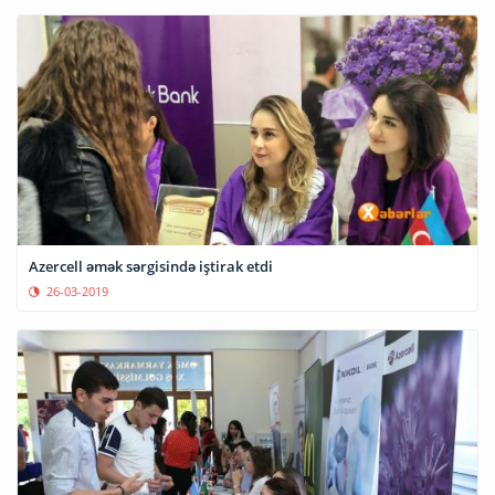
Azercell əmək sərgisində iştirak etdi
26-03-2019