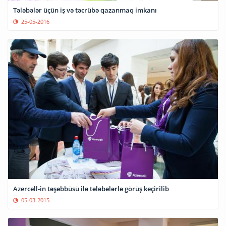
Tələbələr üçün iş və təcrübə qazanmaq imkanı
25-05-2016
Azercell-in təşəbbüsü ilə tələbələrlə görüş keçirilib
05-03-2015