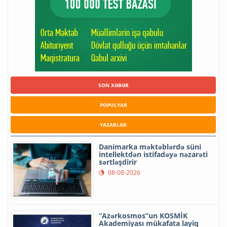
SON XƏBƏR
POPULYAR
YAZARLAR
Danimarka məktəblərdə süni
intellektdən istifadəyə nəzarəti
sərtləşdirir
08-08-2026
“Azərkosmos”un KOSMİK
Akademiyası mükafata layiq