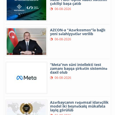
çəkilişi başa çatıb
06-08-2026
AZCON-a "Azərkosmos"la bağlı
yeni səlahiyyətlər verilib
06-08-2026
“Meta”nın süni intellekti test
zamanı başqa şirkətin sisteminə
daxil olub
06-08-2026
Azərbaycanın rəqəmsal idarəçilik
model iki beynəlxalq mükafata
layiq görülüb