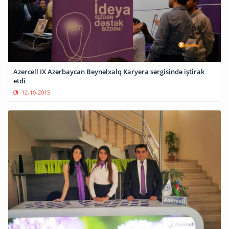
Azercell IX Azərbaycan Beynəlxalq Karyera sərgisində iştirak
etdi
12-10-2015