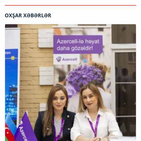
OXŞAR XƏBƏRLƏR