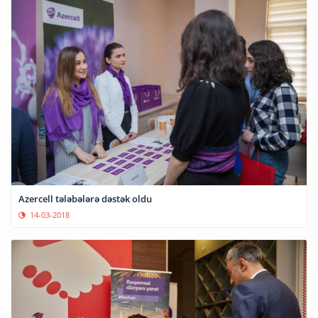
Azercell tələbələrə dəstək oldu
14-03-2018