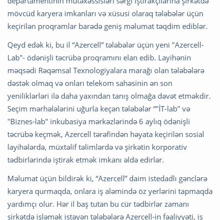
departamentinin mütəxəssisləri sərgi iştirakçılarına şirkətdə
mövcüd karyera imkanları və xüsusi olaraq tələbələr üçün
keçirilən proqramlar barədə geniş məlumat təqdim ediblər.
Qeyd edək ki, bu il “Azercell” tələbələr üçün yeni "Azercell-
Lab"- ödənişli təcrübə proqramını elan edib. Layihənin
məqsədi Rəqəmsal Texnologiyalara marağı olan tələbələrə
dəstək olmaq və onları telekom sahəsinin ən son
yeniliklərləri ilə daha yaxından tanış olmağa dəvət etməkdir.
Seçim mərhələlərini uğurla keçən tələbələr “"İT-lab" və
"Biznes-lab" inkubasiya mərkəzlərində 6 aylıq ödənişli
təcrübə keçmək, Azercell tərəfindən həyata keçirilən sosial
layihələrdə, müxtəlif təlimlərdə və şirkətin korporativ
tədbirlərində iştirak etmək imkanı əldə edirlər.
Məlumat üçün bildirək ki, “Azercell” daim istedadlı gənclərə
karyera qurmaqda, onlara iş aləmində öz yerlərini tapmaqda
yardımçı olur. Hər il baş tutan bu cür tədbirlər zamanı
şirkətdə işləmək istəyən tələbələrə Azercell-in fəaliyyəti, iş