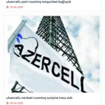
«Azercell» yeni rouminq müqaviləsi bağlayıb
30-06-2009
«Azercell» növbəti rouminq sazişinə imza atdı
09-04-2009