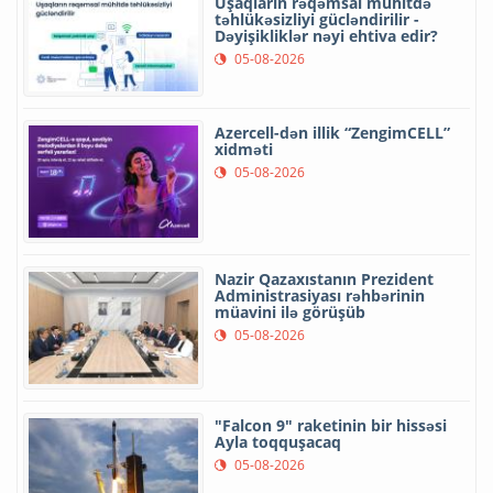
Uşaqların rəqəmsal mühitdə
təhlükəsizliyi gücləndirilir -
Dəyişikliklər nəyi ehtiva edir?
05-08-2026
Azercell-dən illik “ZengimCELL”
xidməti
05-08-2026
Nazir Qazaxıstanın Prezident
Administrasiyası rəhbərinin
müavini ilə görüşüb
05-08-2026
"Falcon 9" raketinin bir hissəsi
Ayla toqquşacaq
05-08-2026