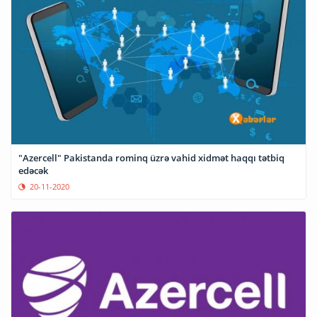
"Azercell" Pakistanda rominq üzrə vahid xidmət haqqı tətbiq
edəcək
20-11-2020