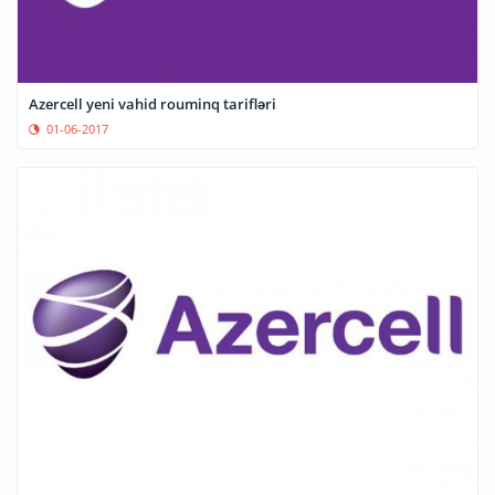
Azercell yeni vahid rouminq tarifləri
01-06-2017