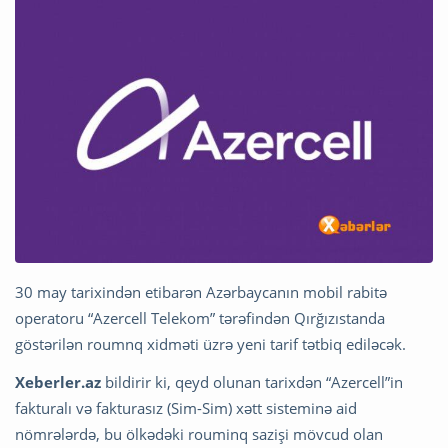
30 may tarixindən etibarən Azərbaycanın mobil rabitə
operatoru “Azercell Telekom” tərəfindən Qırğızıstanda
göstərilən roumnq xidməti üzrə yeni tarif tətbiq ediləcək.
Xeberler.az
bildirir ki, qeyd olunan tarixdən “Azercell”in
fakturalı və fakturasız (Sim-Sim) xətt sisteminə aid
nömrələrdə, bu ölkədəki rouminq sazişi mövcud olan