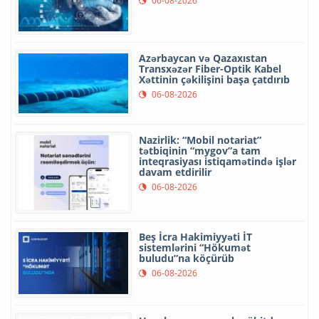
06-08-2026
Azərbaycan və Qazaxıstan
Transxəzər Fiber-Optik Kabel
Xəttinin çəkilişini başa çatdırıb
06-08-2026
Nazirlik: “Mobil notariat”
tətbiqinin “mygov”a tam
inteqrasiyası istiqamətində işlər
davam etdirilir
06-08-2026
Beş İcra Hakimiyyəti İT
sistemlərini “Hökumət
buludu”na köçürüb
06-08-2026