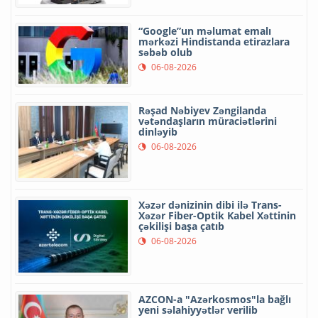
“Google”un məlumat emalı
mərkəzi Hindistanda etirazlara
səbəb olub
06-08-2026
Rəşad Nəbiyev Zəngilanda
vətəndaşların müraciətlərini
dinləyib
06-08-2026
Xəzər dənizinin dibi ilə Trans-
Xəzər Fiber-Optik Kabel Xəttinin
çəkilişi başa çatıb
06-08-2026
AZCON-a "Azərkosmos"la bağlı
yeni səlahiyyətlər verilib