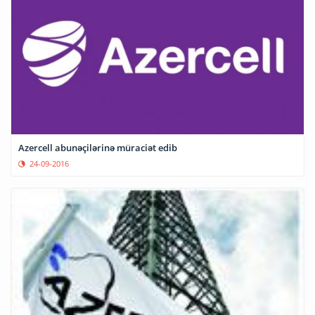
Azercell abunəçilərinə müraciət edib
24-09-2016