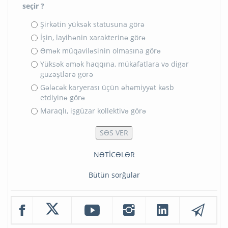
seçir ?
Şirkətin yüksək statusuna görə
İşin, layihənin xarakterinə görə
Əmək müqaviləsinin olmasına görə
Yüksək əmək haqqına, mükafatlara və digər
güzəştlərə görə
Gələcək karyerası üçün əhəmiyyət kəsb
etdiyinə görə
Maraqlı, işgüzar kollektivə görə
NƏTİCƏLƏR
Bütün sorğular