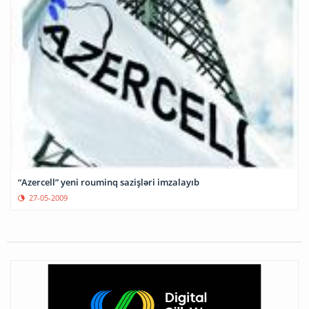
“Azercell” yeni rouminq sazişləri imzalayıb
27-05-2009