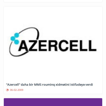
“Azercell” daha bir MMS rouminq xidmətini istifadəyə verdi
06-02-2009