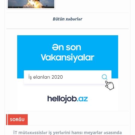
Bütün xəbərlər
SORĞU
İT mütəxəssislər iş yerlərini hansı meyarlar əsasında