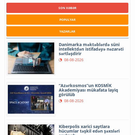
SON XƏBƏR
POPULYAR
YAZARLAR
Danimarka məktəblərdə süni
intellektdən istifadəyə nəzarəti
sərtləşdirir
08-08-2026
“Azərkosmos”un KOSMİK
Akademiyası mükafata layiq
görülüb
08-08-2026
Kiberpolis xarici saytlara
hücumlar təşkil edən şəxsləri