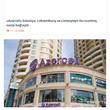
«Azercell» Estoniya, Lüksemburq və Lixtenşteyn ilə rouminq
sazişi bağlayıb
11-12-2008