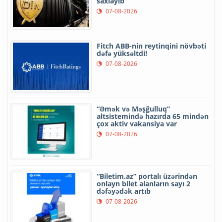
saxlayıb
07-08-2026
Fitch ABB-nin reytinqini növbəti
dəfə yüksəltdi!
07-08-2026
“Əmək və Məşğulluq”
altsistemində hazırda 65 mindən
çox aktiv vakansiya var
07-08-2026
“Biletim.az” portalı üzərindən
onlayn bilet alanların sayı 2
dəfəyədək artıb
07-08-2026