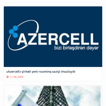
«Azercell» şirkəti yeni rouminq sazişi imzalayıb
11-06-2009