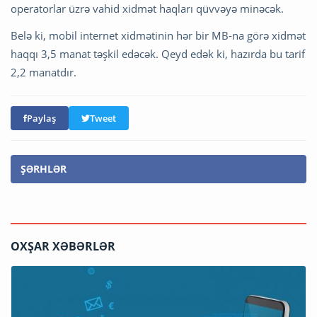
operatorlar üzrə vahid xidmət haqları qüvvəyə minəcək.
Belə ki, mobil internet xidmətinin hər bir MB-na görə xidmət
haqqı 3,5 manat təşkil edəcək. Qeyd edək ki, hazırda bu tarif
2,2 manatdır.
Paylaş
Tweet
ŞƏRHLƏR
OXŞAR XƏBƏRLƏR