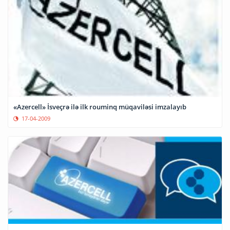
«Azercell» İsveçrə ilə ilk rouminq müqaviləsi imzalayıb
17-04-2009