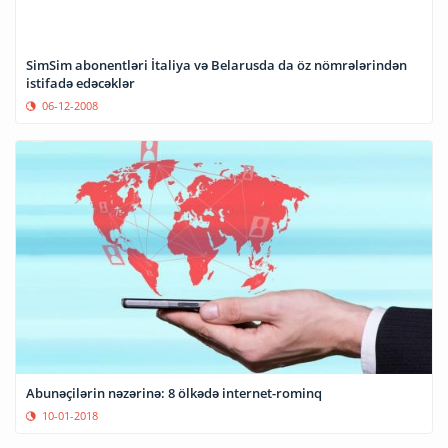
SimSim abonentləri İtaliya və Belarusda da öz nömrələrindən
istifadə edəcəklər
06-12-2008
Abunəçilərin nəzərinə: 8 ölkədə internet-rominq
10-01-2018