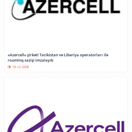
«Azercell» şirkəti Tacikistan və Liberiya operatorları ilə
rouminq sazişi imzalayıb
18-12-2008