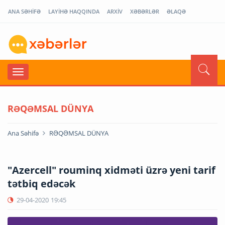
ANA SƏHİFƏ
LAYİHƏ HAQQINDA
ARXİV
XƏBƏRLƏR
ƏLAQƏ
RƏQƏMSAL DÜNYA
Ana Səhifə
RƏQƏMSAL DÜNYA
"Azercell" rouminq xidməti üzrə yeni tarif
tətbiq edəcək
29-04-2020
19:45