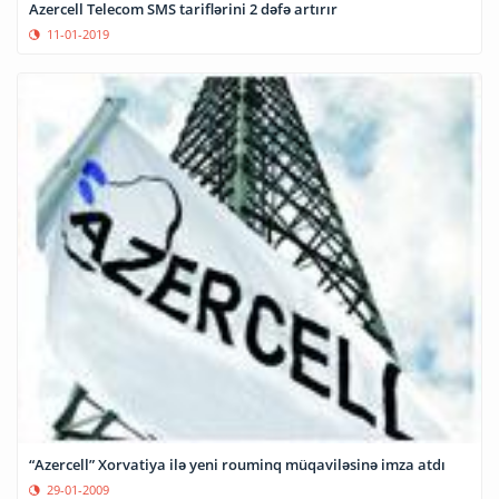
Azercell Telecom SMS tariflərini 2 dəfə artırır
11-01-2019
“Azercell” Xorvatiya ilə yeni rouminq müqaviləsinə imza atdı
29-01-2009