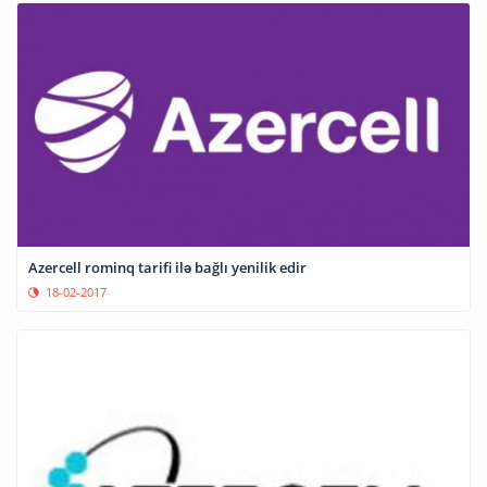
Azercell rominq tarifi ilə bağlı yenilik edir
18-02-2017