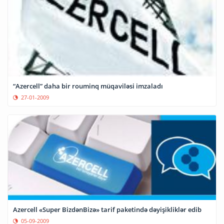
“Azercell” daha bir rouminq müqaviləsi imzaladı
27-01-2009
Azercell «Super BizdənBizə» tarif paketində dəyişikliklər edib
05-09-2009