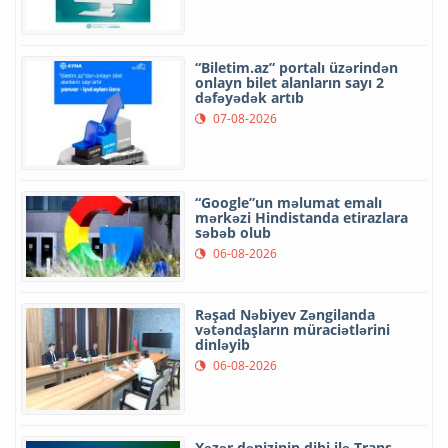
“Biletim.az” portalı üzərindən
onlayn bilet alanların sayı 2
dəfəyədək artıb
07-08-2026
“Google”un məlumat emalı
mərkəzi Hindistanda etirazlara
səbəb olub
06-08-2026
Rəşad Nəbiyev Zəngilanda
vətəndaşların müraciətlərini
dinləyib
06-08-2026
Xəzər dənizinin dibi ilə Trans-