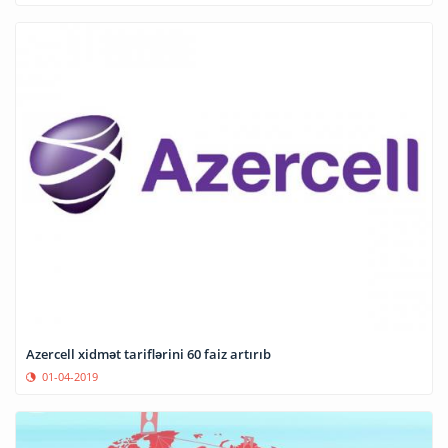
Azercell xidmət tariflərini 60 faiz artırıb
01-04-2019