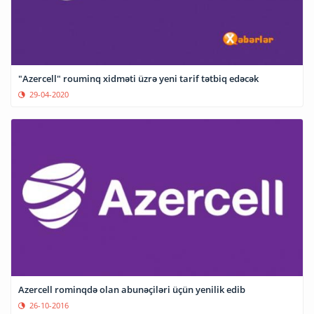
"Azercell" rouminq xidməti üzrə yeni tarif tətbiq edəcək
29-04-2020
Azercell rominqdə olan abunəçiləri üçün yenilik edib
26-10-2016