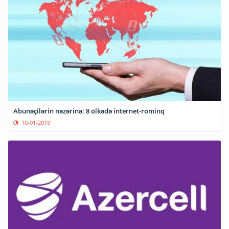
Abunəçilərin nəzərinə: 8 ölkədə internet-rominq
10-01-2018