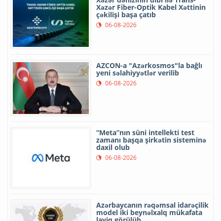
Xəzər Fiber-Optik Kabel Xəttinin
çəkilişi başa çatıb
06-08-2026
AZCON-a "Azərkosmos"la bağlı
yeni səlahiyyətlər verilib
06-08-2026
“Meta”nın süni intellekti test
zamanı başqa şirkətin sisteminə
daxil olub
06-08-2026
Azərbaycanın rəqəmsal idarəçilik
model iki beynəlxalq mükafata
layiq görülüb