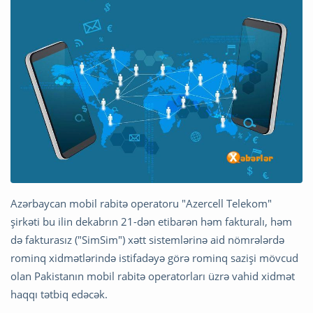
Azərbaycan mobil rabitə operatoru "Azercell Telekom"
şirkəti bu ilin dekabrın 21-dən etibarən həm fakturalı, həm
də fakturasız ("SimSim") xətt sistemlərinə aid nömrələrdə
rominq xidmətlərində istifadəyə görə rominq sazişi mövcud
olan Pakistanın mobil rabitə operatorları üzrə vahid xidmət
haqqı tətbiq edəcək.