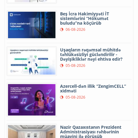
Beş İcra Hakimiyyəti İT
sistemlərini “Hökumət
buludu”na köçürüb
06-08-2026
Uşaqların rəqəmsal mühitdə
təhlükəsizliyi gücləndirilir -
Dəyişikliklər nəyi ehtiva edir?
05-08-2026
Azercell-dən illik “ZengimCELL”
xidməti
05-08-2026
Nazir Qazaxıstanın Prezident
Administrasiyası rəhbərinin
müavini ilə görüşüb