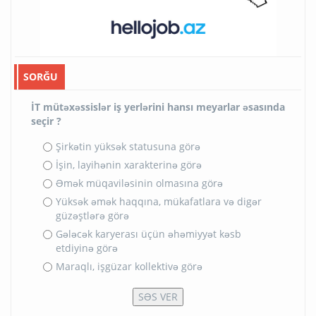
SORĞU
İT mütəxəssislər iş yerlərini hansı meyarlar əsasında
seçir ?
Şirkətin yüksək statusuna görə
İşin, layihənin xarakterinə görə
Əmək müqaviləsinin olmasına görə
Yüksək əmək haqqına, mükafatlara və digər
güzəştlərə görə
Gələcək karyerası üçün əhəmiyyət kəsb
etdiyinə görə
Maraqlı, işgüzar kollektivə görə