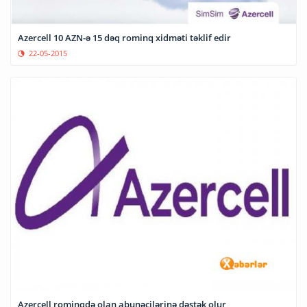
Azercell 10 AZN-ə 15 dəq rominq xidməti təklif edir
22-05-2015
Azercell rominqdə olan abunəçilərinə dəstək olur