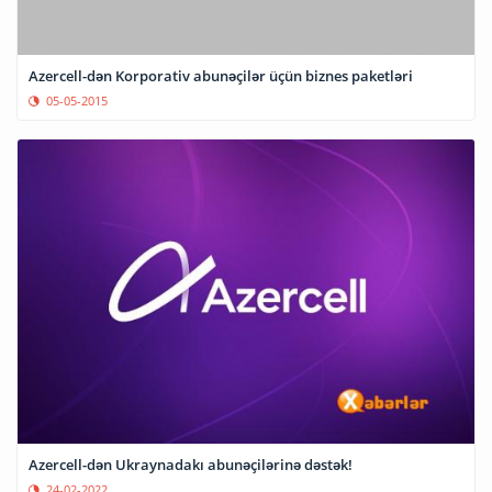
Azercell-dən Korporativ abunəçilər üçün biznes paketləri
05-05-2015
Azercell-dən Ukraynadakı abunəçilərinə dəstək!
24-02-2022