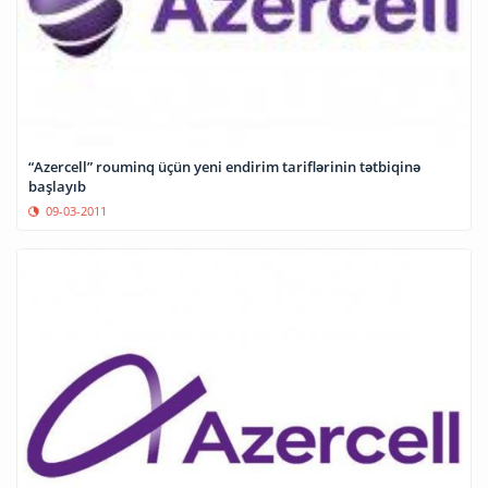
“Azercell” rouminq üçün yeni endirim tariflərinin tətbiqinə
başlayıb
09-03-2011