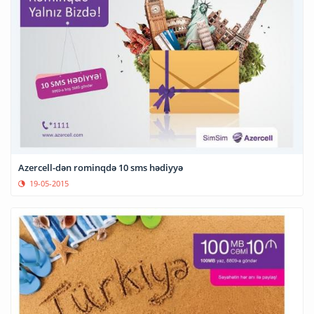
Azercell-dən rominqdə 10 sms hədiyyə
19-05-2015