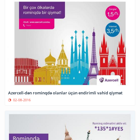
Azercell-dən rominqdə olanlar üçün endirimli vahid qiymət
02-08-2016