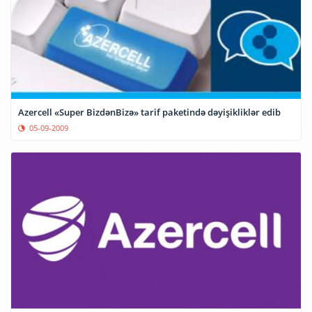
Azercell «Super BizdənBizə» tarif paketində dəyişikliklər edib
05-09-2009