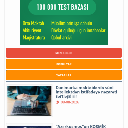
SON XƏBƏR
POPULYAR
YAZARLAR
Danimarka məktəblərdə süni
intellektdən istifadəyə nəzarəti
sərtləşdirir
08-08-2026
“Azərkosmos”un KOSMİK