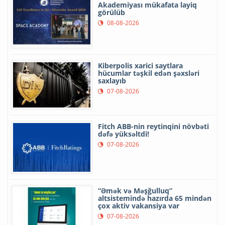
Akademiyası mükafata layiq
görülüb
08-08-2026
Kiberpolis xarici saytlara
hücumlar təşkil edən şəxsləri
saxlayıb
07-08-2026
Fitch ABB-nin reytinqini növbəti
dəfə yüksəltdi!
07-08-2026
“Əmək və Məşğulluq”
altsistemində hazırda 65 mindən
çox aktiv vakansiya var
07-08-2026