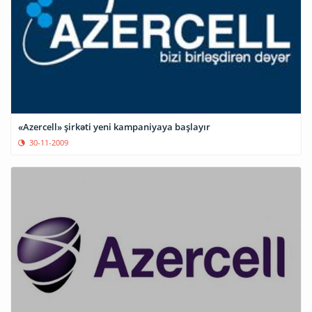
«Azercell» şirkəti yeni kampaniyaya başlayır
30-11-2009