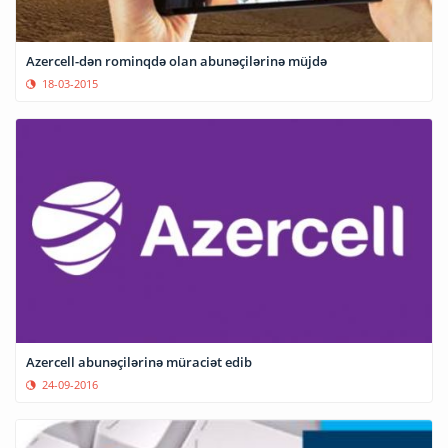
Azercell-dən rominqdə olan abunəçilərinə müjdə
18-03-2015
Azercell abunəçilərinə müraciət edib
24-09-2016