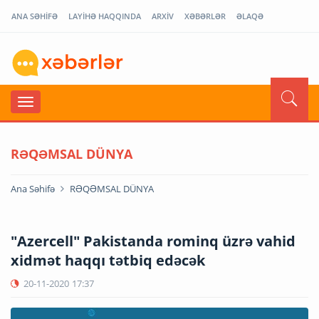
ANA SƏHİFƏ
LAYİHƏ HAQQINDA
ARXİV
XƏBƏRLƏR
ƏLAQƏ
RƏQƏMSAL DÜNYA
Ana Səhifə
RƏQƏMSAL DÜNYA
"Azercell" Pakistanda rominq üzrə vahid
xidmət haqqı tətbiq edəcək
20-11-2020
17:37