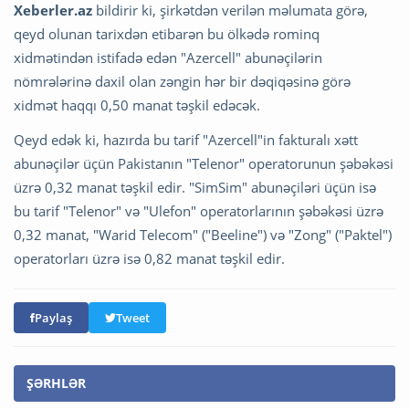
Xeberler.az
bildirir ki, şirkətdən verilən məlumata görə,
qeyd olunan tarixdən etibarən bu ölkədə rominq
xidmətindən istifadə edən "Azercell" abunəçilərin
nömrələrinə daxil olan zəngin hər bir dəqiqəsinə görə
xidmət haqqı 0,50 manat təşkil edəcək.
Qeyd edək ki, hazırda bu tarif "Azercell"in fakturalı xətt
abunəçilər üçün Pakistanın "Telenor" operatorunun şəbəkəsi
üzrə 0,32 manat təşkil edir. "SimSim" abunəçiləri üçün isə
bu tarif "Telenor" və "Ulefon" operatorlarının şəbəkəsi üzrə
0,32 manat, "Warid Telecom" ("Beeline") və "Zong" ("Paktel")
operatorları üzrə isə 0,82 manat təşkil edir.
Paylaş
Tweet
ŞƏRHLƏR