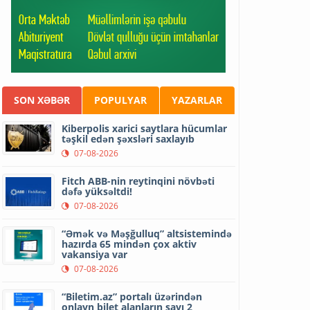
SON XƏBƏR
POPULYAR
YAZARLAR
Kiberpolis xarici saytlara hücumlar
təşkil edən şəxsləri saxlayıb
07-08-2026
Fitch ABB-nin reytinqini növbəti
dəfə yüksəltdi!
07-08-2026
“Əmək və Məşğulluq” altsistemində
hazırda 65 mindən çox aktiv
vakansiya var
07-08-2026
“Biletim.az” portalı üzərindən
onlayn bilet alanların sayı 2