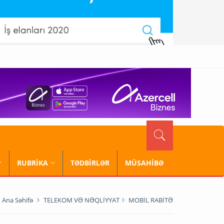
RUBRİKA
TƏDBİRLƏR
MÜSAHİBƏ
Ana Səhifə
TELEKOM VƏ NƏQLİYYAT
MOBİL RABİTƏ