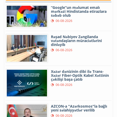
“Google”un məlumat emalı
mərkəzi Hindistanda etirazlara
səbəb olub
06-08-2026
Rəşad Nəbiyev Zəngilanda
vətəndaşların müraciətlərini
dinləyib
06-08-2026
Xəzər dənizinin dibi ilə Trans-
Xəzər Fiber-Optik Kabel Xəttinin
çəkilişi başa çatıb
06-08-2026
AZCON-a "Azərkosmos"la bağlı
yeni səlahiyyətlər verilib
06-08-2026