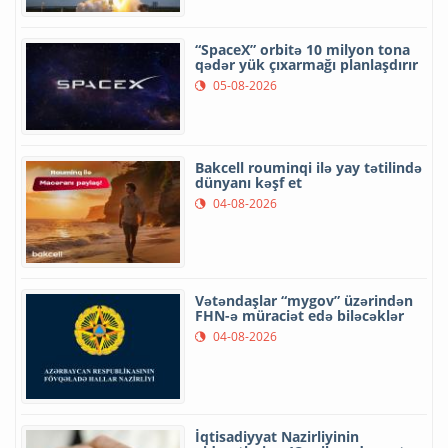
“SpaceX” orbitə 10 milyon tona
qədər yük çıxarmağı planlaşdırır
05-08-2026
Bakcell rouminqi ilə yay tətilində
dünyanı kəşf et
04-08-2026
Vətəndaşlar “mygov” üzərindən
FHN-ə müraciət edə biləcəklər
04-08-2026
İqtisadiyyat Nazirliyinin