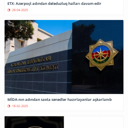
ETX: Azərpoçt adından dələduzluq halları davam edir
28-04-2025
MİDA-nın adından saxta sənədlər hazırlayanlar aşkarlanıb
18-02-2025