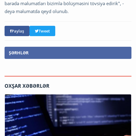
barədə məlumatları bizimlə bölüşməsini tövsiyə edirik", -
deyə məlumatda qeyd olunub.
Paylaş
Tweet
ŞƏRHLƏR
OXŞAR XƏBƏRLƏR