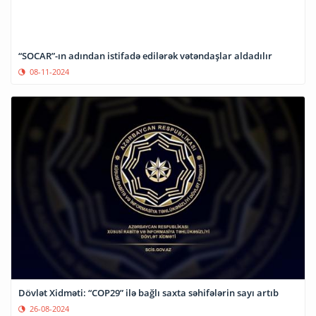
“SOCAR”-ın adından istifadə edilərək vətəndaşlar aldadılır
08-11-2024
Dövlət Xidməti: “COP29” ilə bağlı saxta səhifələrin sayı artıb
26-08-2024