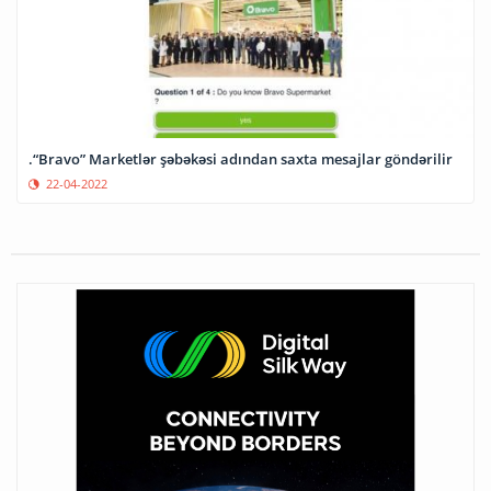
.“Bravo” Marketlər şəbəkəsi adından saxta mesajlar göndərilir
22-04-2022