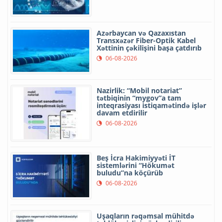
Azərbaycan və Qazaxıstan
Transxəzər Fiber-Optik Kabel
Xəttinin çəkilişini başa çatdırıb
06-08-2026
Nazirlik: “Mobil notariat”
tətbiqinin “mygov”a tam
inteqrasiyası istiqamətində işlər
davam etdirilir
06-08-2026
Beş İcra Hakimiyyəti İT
sistemlərini “Hökumət
buludu”na köçürüb
06-08-2026
Uşaqların rəqəmsal mühitdə