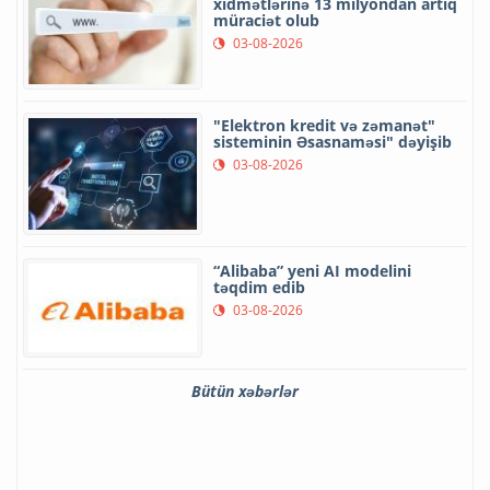
xidmətlərinə 13 milyondan artıq
müraciət olub
03-08-2026
"Elektron kredit və zəmanət"
sisteminin Əsasnaməsi" dəyişib
03-08-2026
“Alibaba” yeni AI modelini
təqdim edib
03-08-2026
Bütün xəbərlər