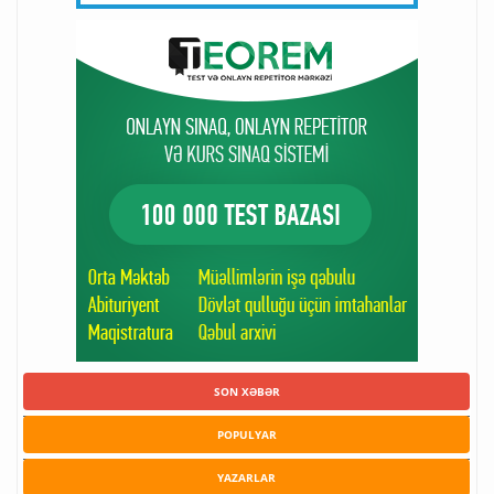
SON XƏBƏR
POPULYAR
YAZARLAR