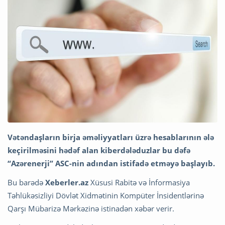
Vətəndaşların birja əməliyyatları üzrə hesablarının ələ
keçirilməsini hədəf alan kiberdələduzlar bu dəfə
“Azərenerji” ASC-nin adından istifadə etməyə başlayıb.
Bu barədə
Xeberler.az
Xüsusi Rabitə və İnformasiya
Təhlükəsizliyi Dövlət Xidmətinin Kompüter İnsidentlərinə
Qarşı Mübarizə Mərkəzinə istinadən xəbər verir.