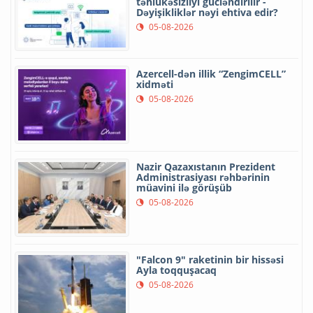
təhlükəsizliyi gücləndirilir -
Dəyişikliklər nəyi ehtiva edir?
05-08-2026
Azercell-dən illik “ZengimCELL”
xidməti
05-08-2026
Nazir Qazaxıstanın Prezident
Administrasiyası rəhbərinin
müavini ilə görüşüb
05-08-2026
"Falcon 9" raketinin bir hissəsi
Ayla toqquşacaq
05-08-2026