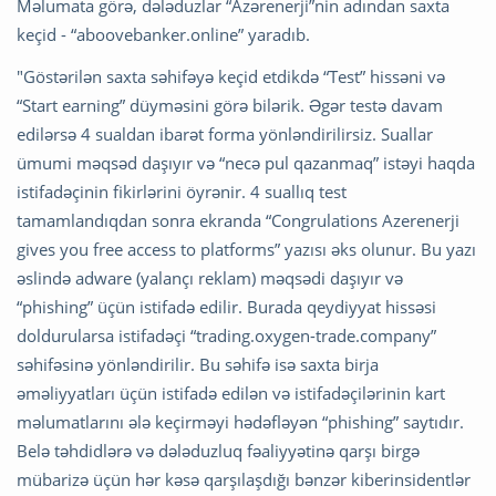
Məlumata görə, dələduzlar “Azərenerji”nin adından saxta
keçid - “aboovebanker.online” yaradıb.
"Göstərilən saxta səhifəyə keçid etdikdə “Test” hissəni və
“Start earning” düyməsini görə bilərik. Əgər testə davam
edilərsə 4 sualdan ibarət forma yönləndirilirsiz. Suallar
ümumi məqsəd daşıyır və “necə pul qazanmaq” istəyi haqda
istifadəçinin fikirlərini öyrənir. 4 suallıq test
tamamlandıqdan sonra ekranda “Congrulations Azerenerji
gives you free access to platforms” yazısı əks olunur. Bu yazı
əslində adware (yalançı reklam) məqsədi daşıyır və
“phishing” üçün istifadə edilir. Burada qeydiyyat hissəsi
doldurularsa istifadəçi “trading.oxygen-trade.company”
səhifəsinə yönləndirilir. Bu səhifə isə saxta birja
əməliyyatları üçün istifadə edilən və istifadəçilərinin kart
məlumatlarını ələ keçirməyi hədəfləyən “phishing” saytıdır.
Belə təhdidlərə və dələduzluq fəaliyyətinə qarşı birgə
mübarizə üçün hər kəsə qarşılaşdığı bənzər kiberinsidentlər