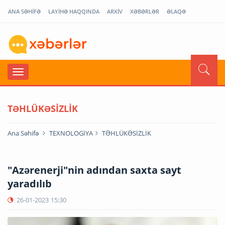
ANA SƏHİFƏ
LAYİHƏ HAQQINDA
ARXİV
XƏBƏRLƏR
ƏLAQƏ
TƏHLÜKƏSİZLİK
Ana Səhifə
TEXNOLOGİYA
TƏHLÜKƏSİZLİK
"Azərenerji"nin adından saxta sayt
yaradılıb
26-01-2023
15:30