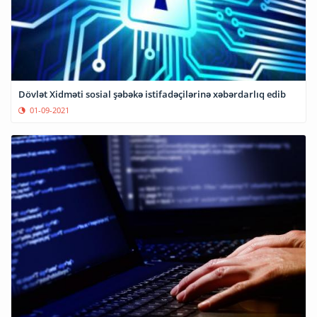
Dövlət Xidməti sosial şəbəkə istifadəçilərinə xəbərdarlıq edib
01-09-2021