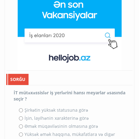
SORĞU
İT mütəxəssislər iş yerlərini hansı meyarlar əsasında
seçir ?
Şirkətin yüksək statusuna görə
İşin, layihənin xarakterinə görə
Əmək müqaviləsinin olmasına görə
Yüksək əmək haqqına, mükafatlara və digər