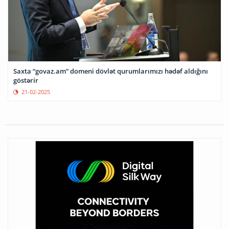
Saxta “govaz.am” domeni dövlət qurumlarımızı hədəf aldığını
göstərir
21-02-2025