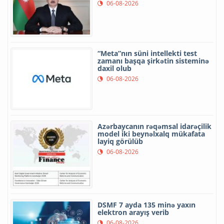
06-08-2026
“Meta”nın süni intellekti test
zamanı başqa şirkətin sisteminə
daxil olub
06-08-2026
Azərbaycanın rəqəmsal idarəçilik
model iki beynəlxalq mükafata
layiq görülüb
06-08-2026
DSMF 7 ayda 135 minə yaxın
elektron arayış verib
06-08-2026