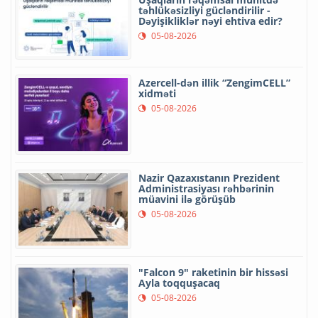
təhlükəsizliyi gücləndirilir -
Dəyişikliklər nəyi ehtiva edir?
05-08-2026
Azercell-dən illik “ZengimCELL”
xidməti
05-08-2026
Nazir Qazaxıstanın Prezident
Administrasiyası rəhbərinin
müavini ilə görüşüb
05-08-2026
"Falcon 9" raketinin bir hissəsi
Ayla toqquşacaq
05-08-2026