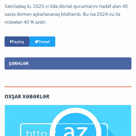
Xatırladaq ki, 2025-ci ildə dövlət qurumlarını hədəf alan 40
saxta domen aşkarlanaraq bloklanıb. Bu isə 2024-cü ilə
nisbətən 40 % azdır.
Paylaş
Tweet
ŞƏRHLƏR
OXŞAR XƏBƏRLƏR