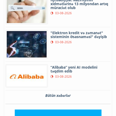
xidmətlərinə 13 milyondan artıq
müraciət olub
03-08-2026
"Elektron kredit və zəmanət"
sisteminin Əsasnaməsi" dəyişib
03-08-2026
“Alibaba” yeni AI modelini
təqdim edib
03-08-2026
Bütün xəbərlər