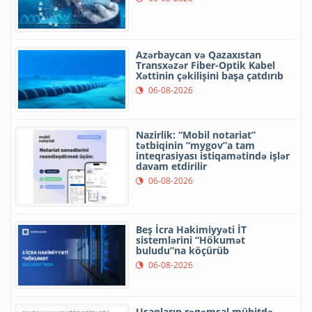
Azərbaycan və Qazaxıstan
Transxəzər Fiber-Optik Kabel
Xəttinin çəkilişini başa çatdırıb
06-08-2026
Nazirlik: “Mobil notariat”
tətbiqinin “mygov”a tam
inteqrasiyası istiqamətində işlər
davam etdirilir
06-08-2026
Beş İcra Hakimiyyəti İT
sistemlərini “Hökumət
buludu”na köçürüb
06-08-2026
Uşaqların rəqəmsal mühitdə