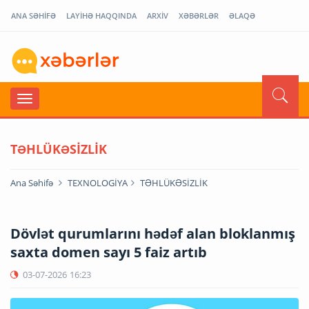
ANA SƏHİFƏ
LAYİHƏ HAQQINDA
ARXİV
XƏBƏRLƏR
ƏLAQƏ
TƏHLÜKƏSİZLİK
Ana Səhifə
TEXNOLOGİYA
TƏHLÜKƏSİZLİK
Dövlət qurumlarını hədəf alan bloklanmış
saxta domen sayı 5 faiz artıb
03-07-2026
16:23