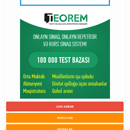
SON XƏBƏR
POPULYAR
YAZARLAR