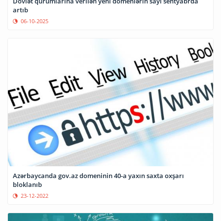
Dövlət qurumlarına verilən yeni domenlərin sayı sentyabrda
artıb
06-10-2025
Azərbaycanda gov.az domeninin 40-a yaxın saxta oxşarı
bloklanıb
23-12-2022