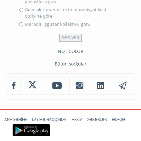
güzəştlərə görə
Gələcək karyerası üçün əhəmiyyət kəsb
etdiyinə görə
Maraqlı, işgüzar kollektivə görə
NƏTİCƏLƏR
Bütün sorğular
ANA SƏHİFƏ
LAYİHƏ HAQQINDA
ARXİV
XƏBƏRLƏR
ƏLAQƏ