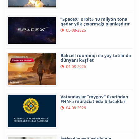
“SpaceX” orbitə 10 milyon tona
qədər yük çıxarmağı planlaşdırır
05-08-2026
Bakcell rouminqi ilə yay tətilində
dünyanı kəşf et
04-08-2026
Vətəndaşlar “mygov” üzərindən
FHN-ə müraciət edə biləcəklər
04-08-2026
İqtisadiyyat Nazirliyinin