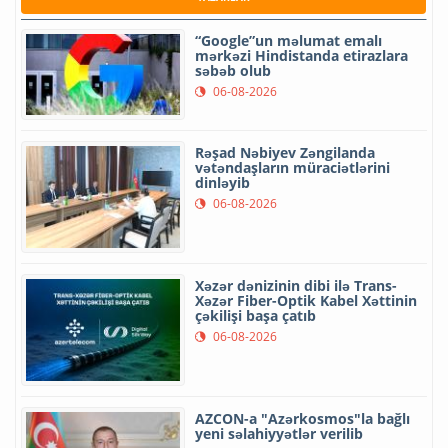
“Google”un məlumat emalı
mərkəzi Hindistanda etirazlara
səbəb olub
06-08-2026
Rəşad Nəbiyev Zəngilanda
vətəndaşların müraciətlərini
dinləyib
06-08-2026
Xəzər dənizinin dibi ilə Trans-
Xəzər Fiber-Optik Kabel Xəttinin
çəkilişi başa çatıb
06-08-2026
AZCON-a "Azərkosmos"la bağlı
yeni səlahiyyətlər verilib