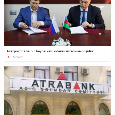
Azərpoçt daha bir beynəlxalq ödəniş sisteminə qoşulur
07-02-2019