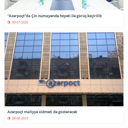
“Azərpoçt”da Çin nümayəndə heyəti ilə görüş keçirilib
30-07-2026
Azərpoçt maliyyə xidməti də göstərəcək
28-08-2015