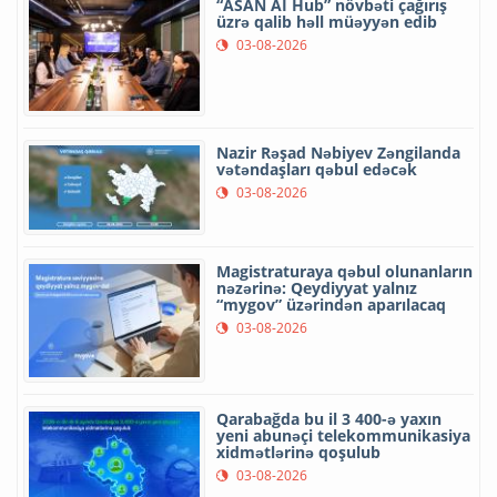
“ASAN AI Hub” növbəti çağırış
üzrə qalib həll müəyyən edib
03-08-2026
Nazir Rəşad Nəbiyev Zəngilanda
vətəndaşları qəbul edəcək
03-08-2026
Magistraturaya qəbul olunanların
nəzərinə: Qeydiyyat yalnız
“mygov” üzərindən aparılacaq
03-08-2026
Qarabağda bu il 3 400-ə yaxın
yeni abunəçi telekommunikasiya
xidmətlərinə qoşulub
03-08-2026