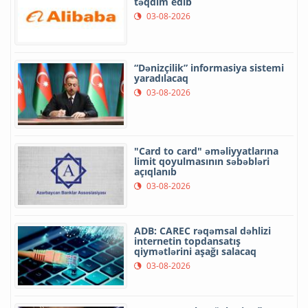
təqdim edib
03-08-2026
“Dənizçilik” informasiya sistemi
yaradılacaq
03-08-2026
"Card to card" əməliyyatlarına
limit qoyulmasının səbəbləri
açıqlanıb
03-08-2026
ADB: CAREC rəqəmsal dəhlizi
internetin topdansatış
qiymətlərini aşağı salacaq
03-08-2026