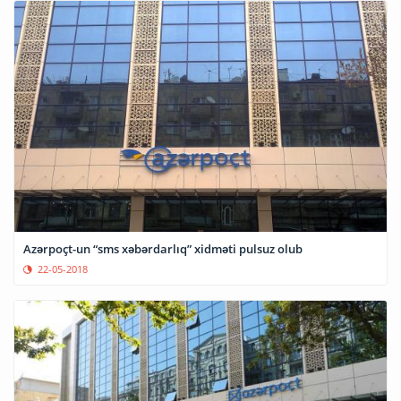
Azərpoçt-un “sms xəbərdarlıq” xidməti pulsuz olub
22-05-2018