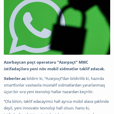
Azərbaycan poçt operatoru “Azərpoçt” MMC
istifadəçilərə yeni növ mobil xidmətlər təklif edəcək.
Xeberler.az
bildirir ki, “Azərpoçt”dan bildirilib ki, hazırda
smartfonlar vasitəsilə müxtəlif xidmətlərdən yararlanmaq
üçün bir sıra yeni texnoloji həllər nəzərdən keçirilir.
“Ola bilsin, təklif edəcəyimiz həll ayrıca mobil əlavə şəklində
deyil, yeni innovativ texnoloji həll olsun, hansı ki,