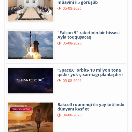
müavini ilə görüşüb
05-08-2026
"Falcon 9" raketinin bir hissəsi
Ayla toqquşacaq
05-08-2026
“SpaceX” orbitə 10 milyon tona
qədər yük çıxarmağı planlaşdırır
05-08-2026
Bakcell rouminqi ilə yay tətilində
dünyanı kəşf et
04-08-2026