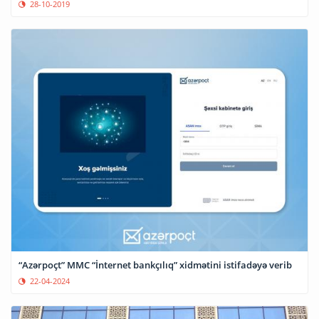
28-10-2019
“Azərpoçt” MMC “İnternet bankçılıq” xidmətini istifadəyə verib
22-04-2024