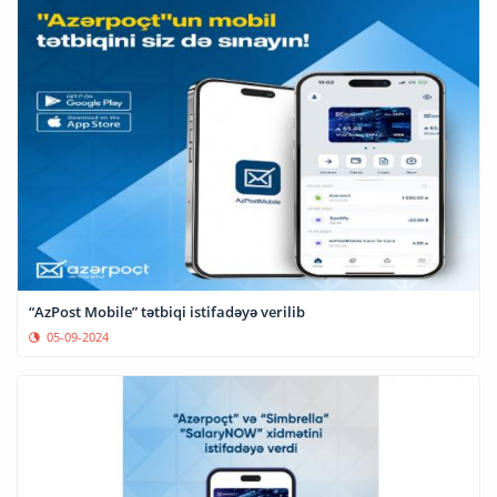
“AzPost Mobile” tətbiqi istifadəyə verilib
05-09-2024