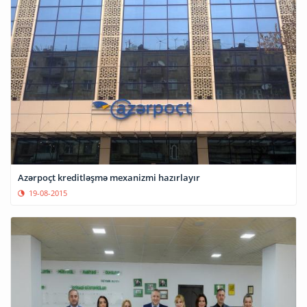
Azərpoçt kreditləşmə mexanizmi hazırlayır
19-08-2015