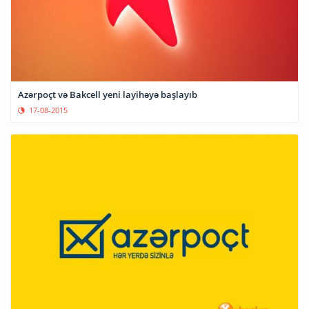
Azərpoçt və Bakcell yeni layihəyə başlayıb
17-08-2015