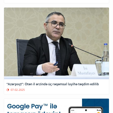
“Azərpoçt”: Ötən il ərzində üç rəqəmsal layihə təqdim edilib
07-02-2025