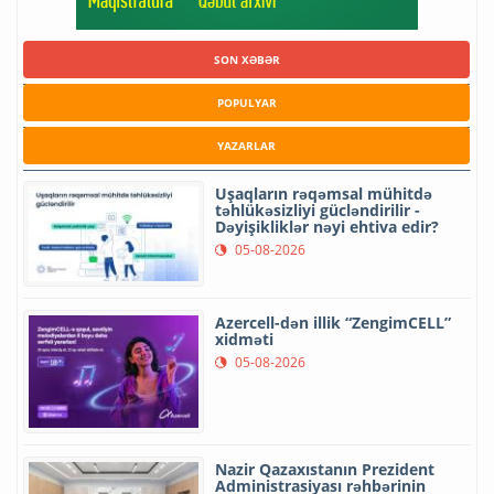
SON XƏBƏR
POPULYAR
YAZARLAR
Uşaqların rəqəmsal mühitdə
təhlükəsizliyi gücləndirilir -
Dəyişikliklər nəyi ehtiva edir?
05-08-2026
Azercell-dən illik “ZengimCELL”
xidməti
05-08-2026
Nazir Qazaxıstanın Prezident
Administrasiyası rəhbərinin