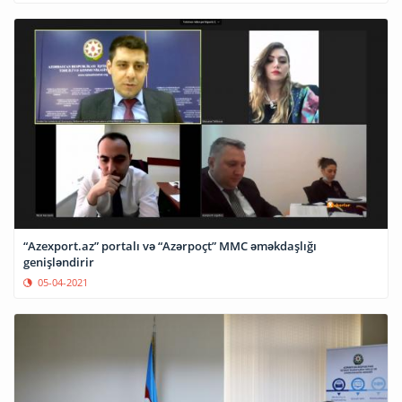
“Azexport.az” portalı və “Azərpoçt” MMC əməkdaşlığı
genişləndirir
05-04-2021