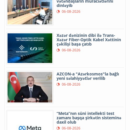
vətəndaşların müraciətlərini
dinləyib
06-08-2026
Xəzər dənizinin dibi ilə Trans-
Xəzər Fiber-Optik Kabel Xəttinin
çəkilişi başa çatıb
06-08-2026
AZCON-a "Azərkosmos"la bağlı
yeni səlahiyyətlər verilib
06-08-2026
“Meta”nın süni intellekti test
zamanı başqa şirkətin sisteminə
daxil olub
06-08-2026