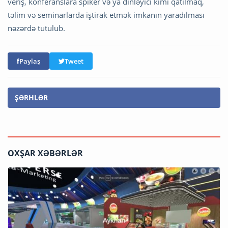
veriş, konferanslara spiker və ya dinləyici kimi qatılmaq,
təlim və seminarlarda iştirak etmək imkanın yaradılması
nəzərdə tutulub.
Paylaş
Tweet
ŞƏRHLƏR
OXŞAR XƏBƏRLƏR