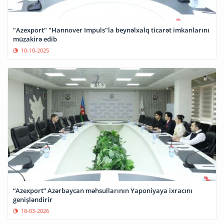
"Azexport" "Hannover Impuls"la beynəlxalq ticarət imkanlarını
müzakirə edib
10-10-2025
“Azexport” Azərbaycan məhsullarının Yaponiyaya ixracını
genişləndirir
18-03-2026