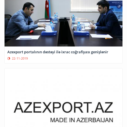
Azexport portalının dəstəyi ilə ixrac coğrafiyası genişlənir
22-11-2019