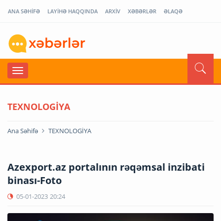
ANA SƏHİFƏ
LAYİHƏ HAQQINDA
ARXİV
XƏBƏRLƏR
ƏLAQƏ
TEXNOLOGİYA
Ana Səhifə
TEXNOLOGİYA
Azexport.az portalının rəqəmsal inzibati
binası-Foto
05-01-2023
20:24