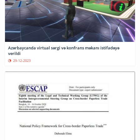
Azərbaycanda virtual sərgi və konfrans məkanı istifadəyə
verildi
29-12-2023