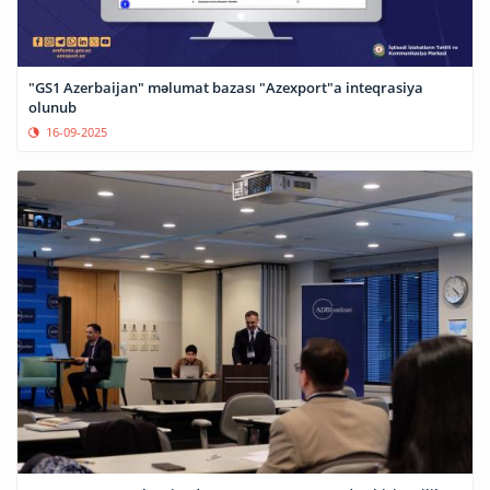
"GS1 Azerbaijan" məlumat bazası "Azexport"a inteqrasiya
olunub
16-09-2025