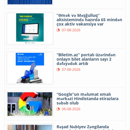
“Əmək və Məşğulluq”
altsistemində hazırda 65 mindən
çox aktiv vakansiya var
07-08-2026
“Biletim.az” portalı üzərindən
onlayn bilet alanların sayı 2
dəfəyədək artıb
07-08-2026
“Google”un məlumat emalı
mərkəzi Hindistanda etirazlara
səbəb olub
06-08-2026
Rəşad Nəbiyev Zəngilanda