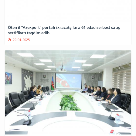
Ötən il “Azexport” portalı ixracatçılara 61 ədəd sərbəst satış
sertifikatı təqdim edib
22-01-2025