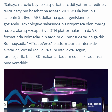
“Sahəyə nüfuzlu beynəlxalq şirkətlər ciddi yatırımlar edirlər:
“McKinsey”nin hesabatına əsasən 2030-cu ilə kimi bu
sahənin 5 trilyon ABŞ dollarına qədər genişlənməsi
gözlənilir. Texnologiya sahəsində bu istiqamətə olan marağı
nəzərə alaraq Azexport və DTH platformalarının da VR
formatında xidmətlərinin təqdim olunması qərarına gəldik.
Bu məqsədlə “MTradeVerse” platformasında interaktiv
avatarlar, virtual reallıq və süni intellektə uyğun,
fərdiləşdirilə bilən 3D məkanlar təqdim edən ilk rəqəmsal
bina yaradılıb”.