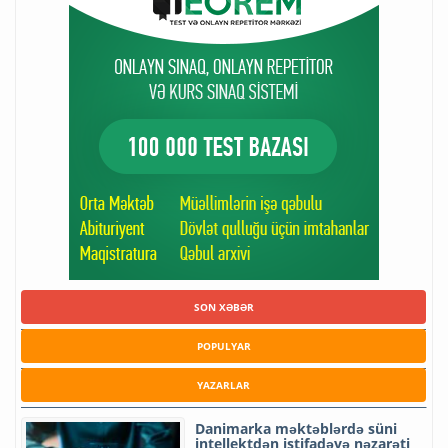
SON XƏBƏR
POPULYAR
YAZARLAR
Danimarka məktəblərdə süni
intellektdən istifadəyə nəzarəti