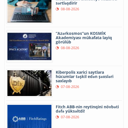
sərtləşdirir
08-08-2026
“Azərkosmos”un KOSMİK
Akademiyası mükafata layiq
görülüb
08-08-2026
Kiberpolis xarici saytlara
hücumlar təşkil edən şəxsləri
saxlayıb
07-08-2026
Fitch ABB-nin reytinqini növbəti
dəfə yüksəltdi!
07-08-2026