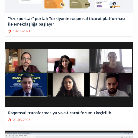
“Azexport.az” portalı Türkiyənin rəqəmsal ticarət platforması
ilə əməkdaşlığa başlayır
19-11-2021
Rəqəmsal transformasiya və e-ticarət forumu keçirilib
21-06-2023