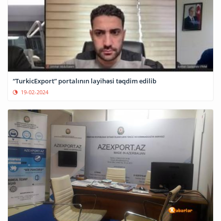
“TurkicExport” portalının layihəsi təqdim edilib
19-02-2024