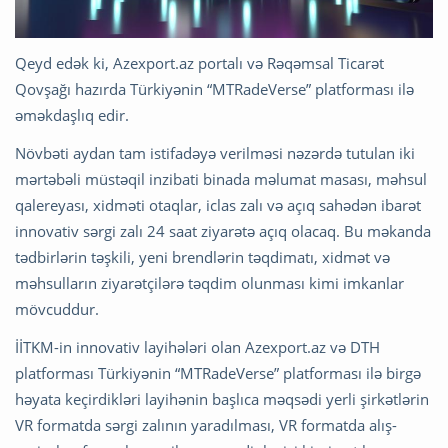
Qeyd edək ki, Azexport.az portalı və Rəqəmsal Ticarət
Qovşağı hazırda Türkiyənin “MTRadeVerse” platforması ilə
əməkdaşlıq edir.
Növbəti aydan tam istifadəyə verilməsi nəzərdə tutulan iki
mərtəbəli müstəqil inzibati binada məlumat masası, məhsul
qalereyası, xidməti otaqlar, iclas zalı və açıq sahədən ibarət
innovativ sərgi zalı 24 saat ziyarətə açıq olacaq. Bu məkanda
tədbirlərin təşkili, yeni brendlərin təqdimatı, xidmət və
məhsulların ziyarətçilərə təqdim olunması kimi imkanlar
mövcuddur.
İİTKM-in innovativ layihələri olan Azexport.az və DTH
platforması Türkiyənin “MTRadeVerse” platforması ilə birgə
həyata keçirdikləri layihənin başlıca məqsədi yerli şirkətlərin
VR formatda sərgi zalının yaradılması, VR formatda alış-