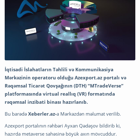
İqtisadi İslahatların Təhlili və Kommunikasiya
Mərkəzinin operatoru olduğu Azexport.az portalı və
Rəqəmsal Ticarət Qovşağının (DTH) “MTradeVerse”
platformasında virtual reallıq (VR) formatında
rəqəmsal inzibati binası hazırlanıb.
Bu barədə
Xeberler.az-
a Mərkəzdən məlumat verilib.
Azexport portalının rəhbəri Ayxan Qədəşov bildirib ki,
hazırda metaverse sahəsinə böyük axın mövcuddur.