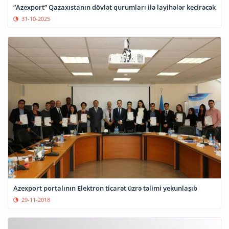
“Azexport” Qazaxıstanın dövlət qurumları ilə layihələr keçirəcək
31-10-2025
Azexport portalının Elektron ticarət üzrə təlimi yekunlaşıb
29-11-2018