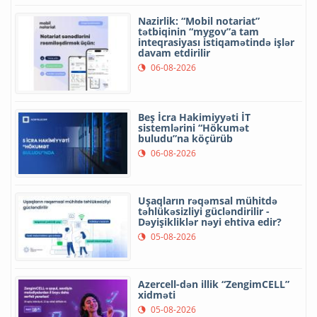
Nazirlik: “Mobil notariat”
tətbiqinin “mygov”a tam
inteqrasiyası istiqamətində işlər
davam etdirilir
06-08-2026
Beş İcra Hakimiyyəti İT
sistemlərini “Hökumət
buludu”na köçürüb
06-08-2026
Uşaqların rəqəmsal mühitdə
təhlükəsizliyi gücləndirilir -
Dəyişikliklər nəyi ehtiva edir?
05-08-2026
Azercell-dən illik “ZengimCELL”
xidməti
05-08-2026