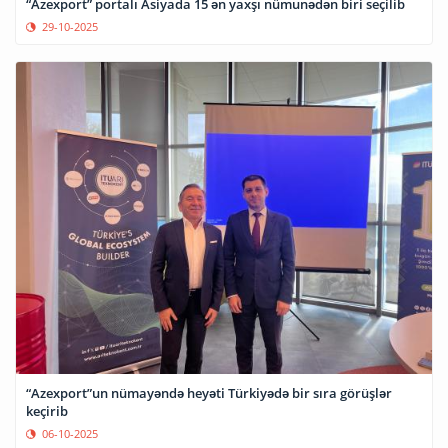
“Azexport” portalı Asiyada 15 ən yaxşı nümunədən biri seçilib
29-10-2025
“Azexport”un nümayəndə heyəti Türkiyədə bir sıra görüşlər
keçirib
06-10-2025