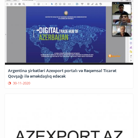
Argentina şirkətləri Azexport portalı və Rəqəmsal Ticarət
Qovşağı ilə əməkdaşlıq edəcək
30-11-2020