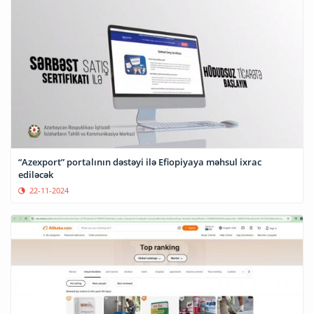
“Azexport” portalının dəstəyi ilə Efiopiyaya məhsul ixrac
ediləcək
22-11-2024