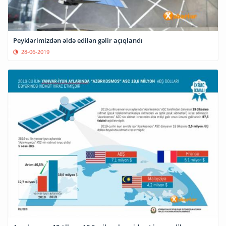
Peyklərimizdən əldə edilən gəlir açıqlandı
28-06-2019