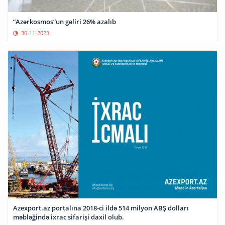
“Azərkosmos”un gəliri 26% azalıb
30-11-2023
Azexport.az portalına 2018-ci ildə 514 milyon ABŞ dolları
məbləğində ixrac sifarişi daxil olub.