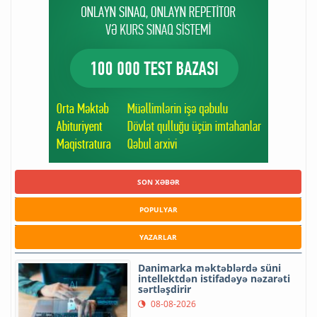
SON XƏBƏR
POPULYAR
YAZARLAR
Danimarka məktəblərdə süni
intellektdən istifadəyə nəzarəti
sərtləşdirir
08-08-2026