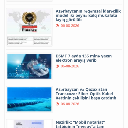
Azərbaycanın rəqəmsal idarəçilik
model iki beynəlxalq mükafata
layiq görülüb
06-08-2026
DSMF 7 ayda 135 minə yaxın
elektron arayış verib
06-08-2026
Azərbaycan və Qazaxıstan
Transxəzər Fiber-Optik Kabel
Xəttinin çəkilişini başa çatdırıb
06-08-2026
Nazirlik: “Mobil notariat”
tətbiqinin “mygov”a tam