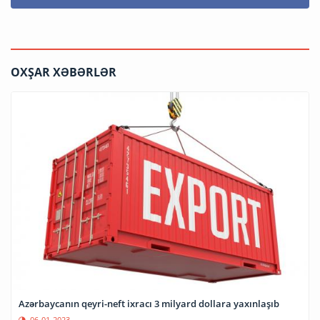
OXŞAR XƏBƏRLƏR
Azərbaycanın qeyri-neft ixracı 3 milyard dollara yaxınlaşıb
06-01-2023