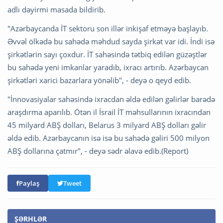
adlı dəyirmi masada bildirib.
"Azərbaycanda İT sektoru son illər inkişaf etməyə başlayıb.
Əvvəl ölkədə bu sahədə məhdud sayda şirkət var idi. İndi isə
şirkətlərin sayı çoxdur. İT sahəsində tətbiq edilən güzəştlər
bu sahədə yeni imkanlar yaradıb, ixracı artırıb. Azərbaycan
şirkətləri xarici bazarlara yönəlib", - deyə o qeyd edib.
"İnnovasiyalar sahəsində ixracdan əldə edilən gəlirlər barədə
araşdırma aparılıb. Ötən il İsrail İT məhsullarının ixracından
45 milyard ABŞ dolları, Belarus 3 milyard ABŞ dolları gəlir
əldə edib. Azərbaycanın isə isə bu sahədə gəliri 500 milyon
ABŞ dollarına çatmır", - deyə sədr əlavə edib.(Report)
Paylaş
Tweet
ŞƏRHLƏR