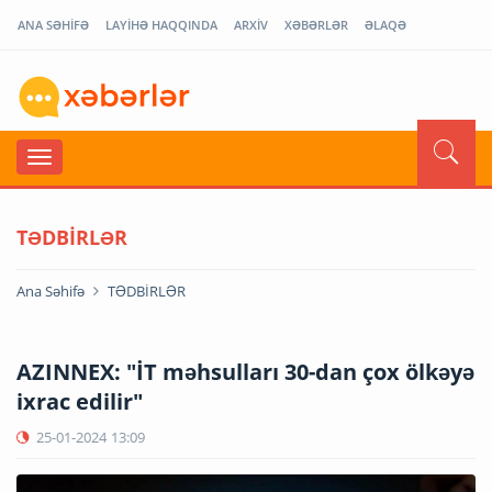
ANA SƏHİFƏ
LAYİHƏ HAQQINDA
ARXİV
XƏBƏRLƏR
ƏLAQƏ
TƏDBİRLƏR
Ana Səhifə
TƏDBİRLƏR
AZINNEX: "İT məhsulları 30-dan çox ölkəyə
ixrac edilir"
25-01-2024
13:09