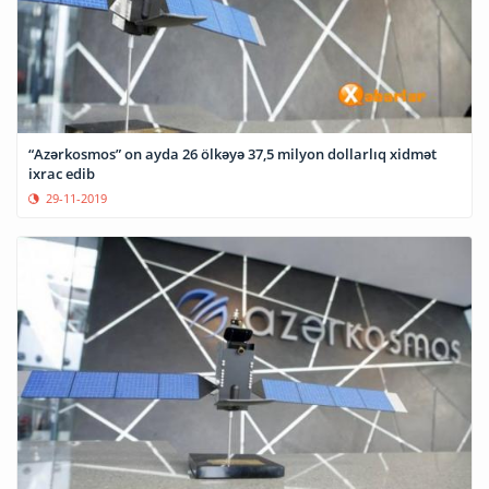
“Azərkosmos” on ayda 26 ölkəyə 37,5 milyon dollarlıq xidmət
ixrac edib
29-11-2019