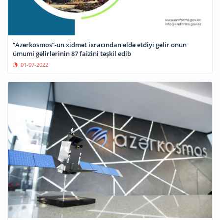
“Azərkosmos”-un xidmət ixracından əldə etdiyi gəlir onun
ümumi gəlirlərinin 87 faizini təşkil edib
01-07-2022