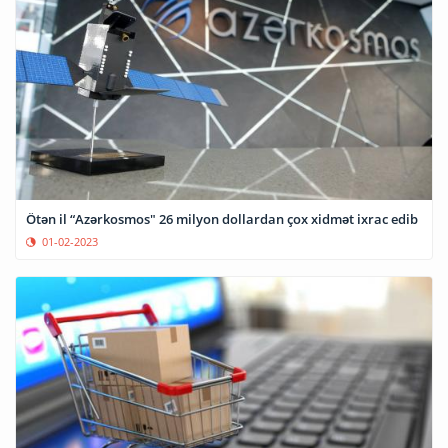
Ötən il “Azərkosmos" 26 milyon dollardan çox xidmət ixrac edib
01-02-2023