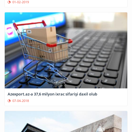
01-02-2019
Azexport.az-a 37,6 milyon ixrac sifarişi daxil olub
07-04-2018