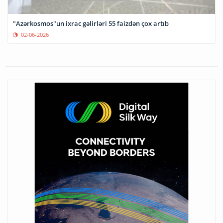
"Azərkosmos"un ixrac gəlirləri 55 faizdən çox artıb
02-06-2026