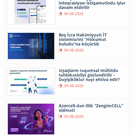
inteqrasiyası istiqamətində işlər
davam etdirilir
06-08-2026
Beş İcra Hakimiyyəti İT
sistemlərini “Hökumət
buludu”na köçürüb
06-08-2026
Uşaqların rəqəmsal mühitdə
təhlükəsizliyi gücləndirilir -
Dəyişikliklər nəyi ehtiva edir?
05-08-2026
Azercell-dən illik “ZengimCELL”
xidməti
05-08-2026