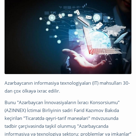
Azərbaycanın informasiya texnologiyaları (IT) məhsulları 30-
dan çox ölkəyə ixrac edilir.
Bunu "Azərbaycan İnnovasiyaların İxracı Konsorsiumu"
(AZINNEX) İctimai Birliyinin sədri Fərid Kazımov Bakıda
keçirilən "Ticarətdə qeyri-tarif maneələri" mövzusunda
tədbir çərçivəsində təşkil olunmuş "Azərbaycanda
informasiya və texnologiya sektoru: problemlər və imkanlar”