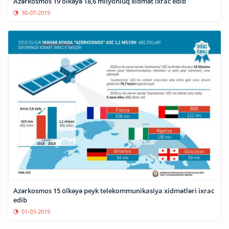
Azərkosmos 19 ölkəyə 18,6 milyonluq xidmət ixrac edib
30-07-2019
Azərkosmos 15 ölkəyə peyk telekommunikasiya xidmətləri ixrac
edib
01-03-2019