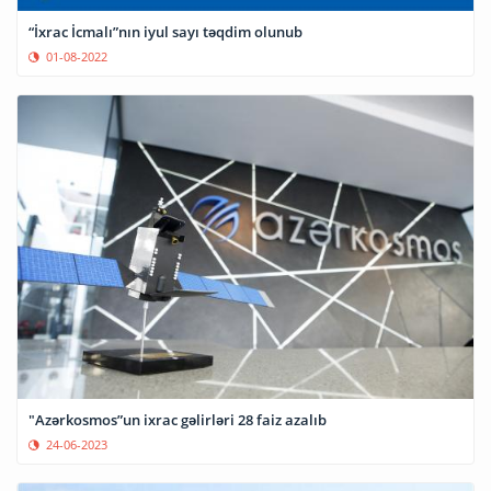
“İxrac İcmalı”nın iyul sayı təqdim olunub
01-08-2022
"Azərkosmos”un ixrac gəlirləri 28 faiz azalıb
24-06-2023