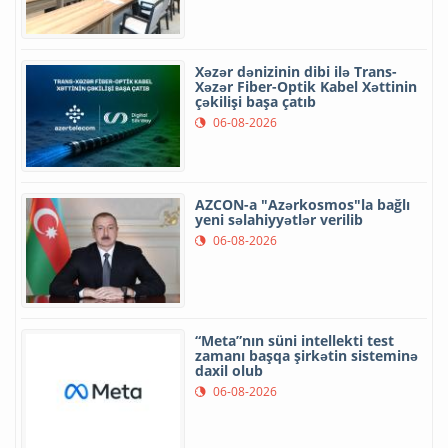
Xəzər dənizinin dibi ilə Trans-
Xəzər Fiber-Optik Kabel Xəttinin
çəkilişi başa çatıb
06-08-2026
AZCON-a "Azərkosmos"la bağlı
yeni səlahiyyətlər verilib
06-08-2026
“Meta”nın süni intellekti test
zamanı başqa şirkətin sisteminə
daxil olub
06-08-2026