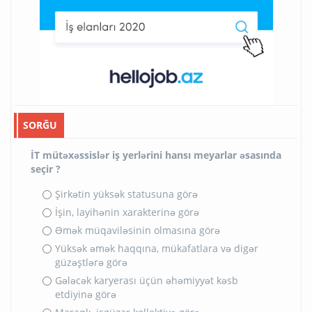
SORĞU
İT mütəxəssislər iş yerlərini hansı meyarlar əsasında
seçir ?
Şirkətin yüksək statusuna görə
İşin, layihənin xarakterinə görə
Əmək müqaviləsinin olmasına görə
Yüksək əmək haqqına, mükafatlara və digər
güzəştlərə görə
Gələcək karyerası üçün əhəmiyyət kəsb
etdiyinə görə