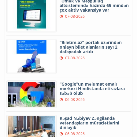
“Əmək və Məşğulluq”
altsistemində hazırda 65 mindən
çox aktiv vakansiya var
07-08-2026
“Biletim.az” portalı üzərindən
onlayn bilet alanların sayı 2
dəfəyədək artıb
07-08-2026
“Google”un məlumat emalı
mərkəzi Hindistanda etirazlara
səbəb olub
06-08-2026
Rəşad Nəbiyev Zəngilanda
vətəndaşların müraciətlərini
dinləyib
06-08-2026