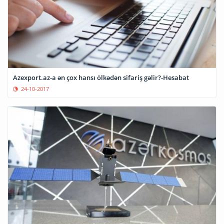
Azexport.az-a ən çox hansı ölkədən sifariş gəlir?-Hesabat
24-10-2017