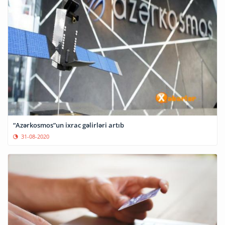
“Azərkosmos”un ixrac gəlirləri artıb
31-08-2020