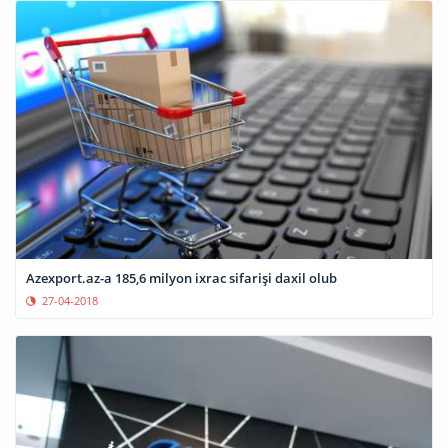
Azexport.az-a 185,6 milyon ixrac sifarişi daxil olub
27-04-2018