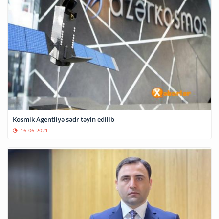
Kosmik Agentliyə sədr təyin edilib
16-06-2021