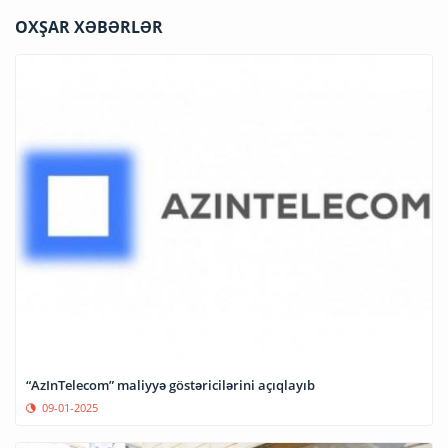
OXŞAR XƏBƏRLƏR
“AzInTelecom” maliyyə göstəricilərini açıqlayıb
09-01-2025