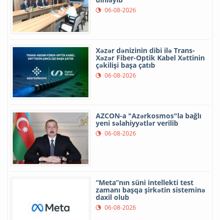
06-08-2026
Xəzər dənizinin dibi ilə Trans-
Xəzər Fiber-Optik Kabel Xəttinin
çəkilişi başa çatıb
06-08-2026
AZCON-a "Azərkosmos"la bağlı
yeni səlahiyyətlər verilib
06-08-2026
“Meta”nın süni intellekti test
zamanı başqa şirkətin sisteminə
daxil olub
06-08-2026