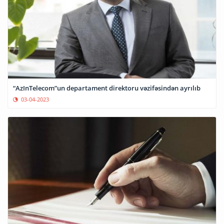
“AzInTelecom”un departament direktoru vəzifəsindən ayrılıb
03-04-2023