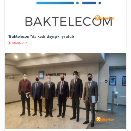
“Baktelecom”da kadr dəyişikliyi olub
08-04-2021