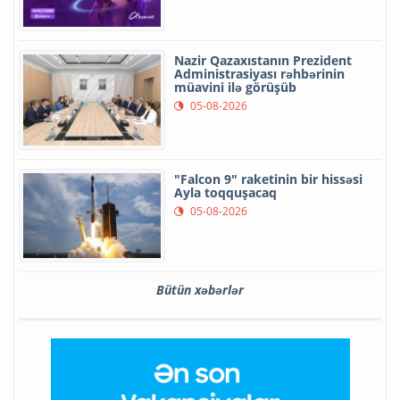
Nazir Qazaxıstanın Prezident
Administrasiyası rəhbərinin
müavini ilə görüşüb
05-08-2026
"Falcon 9" raketinin bir hissəsi
Ayla toqquşacaq
05-08-2026
Bütün xəbərlər