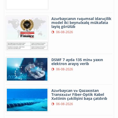
Azərbaycanın rəqəmsal idarəçilik
model iki beynəlxalq mükafata
layiq görülüb
06-08-2026
DSMF 7 ayda 135 minə yaxın
elektron arayış verib
06-08-2026
Azərbaycan və Qazaxıstan
Transxəzər Fiber-Optik Kabel
Xəttinin çəkilişini başa çatdırıb
06-08-2026