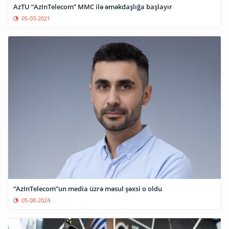
AzTU “AzInTelecom” MMC ilə əməkdaşlığa başlayır
05-03-2021
“AzInTelecom”un media üzrə məsul şəxsi o oldu
05-08-2024