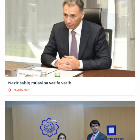
Nazir sabiq müavinə vəzifə verib
26-08-2021