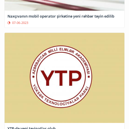
Naxçıvanın mobil operator şirkətinə yeni rəhbər təyin edilib
07-06-2023
YTP-də yeni təyinatlar olub