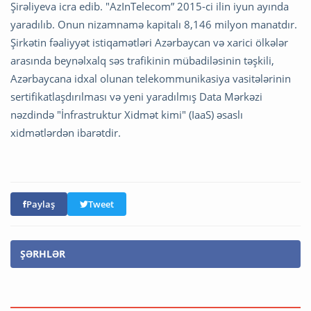
Şirəliyeva icra edib. "AzInTelecom” 2015-ci ilin iyun ayında
yaradılıb. Onun nizamnamə kapitalı 8,146 milyon manatdır.
Şirkətin fəaliyyət istiqamətləri Azərbaycan və xarici ölkələr
arasında beynəlxalq səs trafikinin mübadiləsinin təşkili,
Azərbaycana idxal olunan telekommunikasiya vasitələrinin
sertifikatlaşdırılması və yeni yaradılmış Data Mərkəzi
nəzdində "İnfrastruktur Xidmət kimi" (IaaS) əsaslı
xidmətlərdən ibarətdir.
Paylaş
Tweet
ŞƏRHLƏR