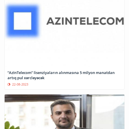
“AzInTelecom” lisenziyaların alınmasına 5 milyon manatdan
artıq pul xərcləyəcək
22-08-2023