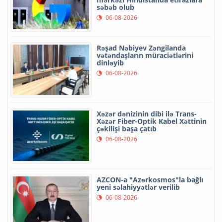
səbəb olub
06-08-2026
Rəşad Nəbiyev Zəngilanda
vətəndaşların müraciətlərini
dinləyib
06-08-2026
Xəzər dənizinin dibi ilə Trans-
Xəzər Fiber-Optik Kabel Xəttinin
çəkilişi başa çatıb
06-08-2026
AZCON-a "Azərkosmos"la bağlı
yeni səlahiyyətlər verilib
06-08-2026