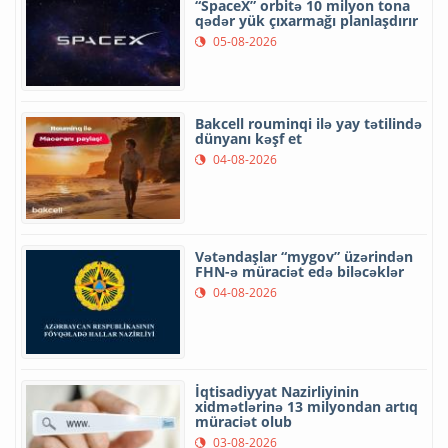
“SpaceX” orbitə 10 milyon tona
qədər yük çıxarmağı planlaşdırır
05-08-2026
Bakcell rouminqi ilə yay tətilində
dünyanı kəşf et
04-08-2026
Vətəndaşlar “mygov” üzərindən
FHN-ə müraciət edə biləcəklər
04-08-2026
İqtisadiyyat Nazirliyinin
xidmətlərinə 13 milyondan artıq
müraciət olub
03-08-2026