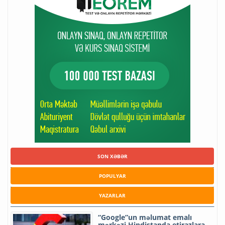
SON XƏBƏR
POPULYAR
YAZARLAR
“Google”un məlumat emalı
mərkəzi Hindistanda etirazlara