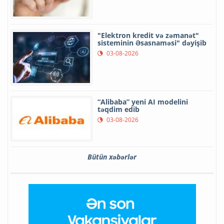
"Elektron kredit və zəmanət"
sisteminin Əsasnaməsi" dəyişib
03-08-2026
“Alibaba” yeni AI modelini
təqdim edib
03-08-2026
Bütün xəbərlər