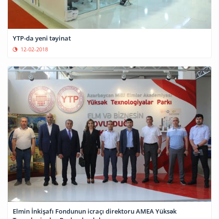
YTP-da yeni təyinat
12-02-2018
Elmin İnkişafı Fondunun icraçı direktoru AMEA Yüksək