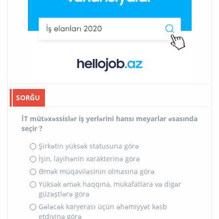
SORĞU
İT mütəxəssislər iş yerlərini hansı meyarlar əsasında
seçir ?
Şirkətin yüksək statusuna görə
İşin, layihənin xarakterinə görə
Əmək müqaviləsinin olmasına görə
Yüksək əmək haqqına, mükafatlara və digər
güzəştlərə görə
Gələcək karyerası üçün əhəmiyyət kəsb
etdiyinə görə