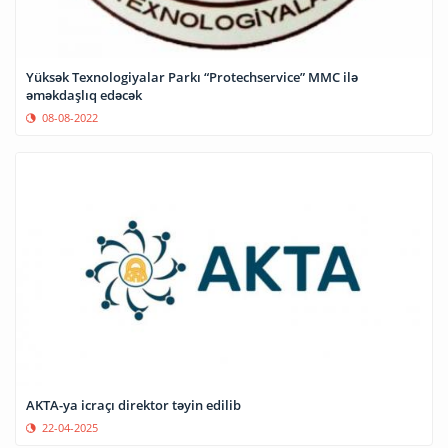
Yüksək Texnologiyalar Parkı “Protechservice” MMC ilə
əməkdaşlıq edəcək
08-08-2022
AKTA-ya icraçı direktor təyin edilib
22-04-2025