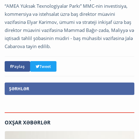
“AMEA Yüksək Texnologiyalar Parkı” MMC-nin investisiya,
kommersiya və istehsalat üzrə baş direktor müavini
vəzifəsinə Elyar Kərimov, ümumi və strateji inkişaf üzrə baş
direktor müavini vəzifəsinə Məmməd Bağır-zadə, Maliyyə və
iqtisadi təhlil şöbəsinin müdiri - baş mühasibi vəzifəsinə Jalə
Cabarova təyin edilib.
Paylaş
Tweet
ŞƏRHLƏR
OXŞAR XƏBƏRLƏR