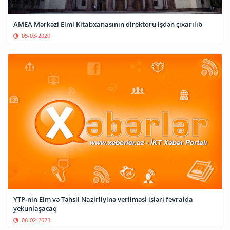
AMEA Mərkəzi Elmi Kitabxanasının direktoru işdən çıxarılıb
05-03-2020
YTP-nin Elm və Təhsil Nazirliyinə verilməsi işləri fevralda
yekunlaşacaq
06-02-2023