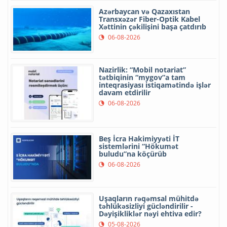
Azərbaycan və Qazaxıstan
Transxəzər Fiber-Optik Kabel
Xəttinin çəkilişini başa çatdırıb
06-08-2026
Nazirlik: “Mobil notariat”
tətbiqinin “mygov”a tam
inteqrasiyası istiqamətində işlər
davam etdirilir
06-08-2026
Beş İcra Hakimiyyəti İT
sistemlərini “Hökumət
buludu”na köçürüb
06-08-2026
Uşaqların rəqəmsal mühitdə
təhlükəsizliyi gücləndirilir -
Dəyişikliklər nəyi ehtiva edir?
05-08-2026