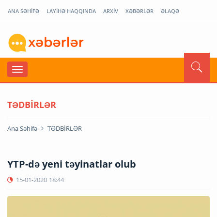
ANA SƏHİFƏ
LAYİHƏ HAQQINDA
ARXİV
XƏBƏRLƏR
ƏLAQƏ
TƏDBİRLƏR
Ana Səhifə
TƏDBİRLƏR
YTP-də yeni təyinatlar olub
15-01-2020
18:44