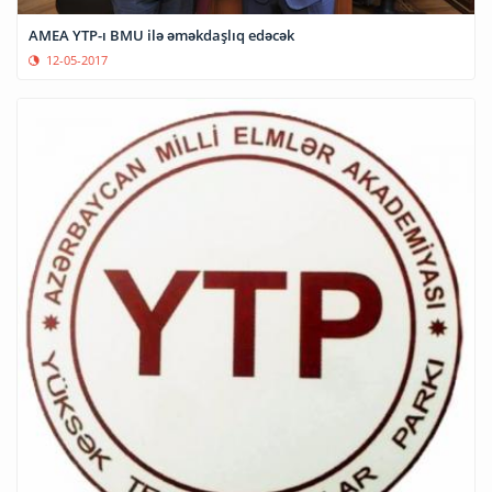
AMEA YTP-ı BMU ilə əməkdaşlıq edəcək
12-05-2017