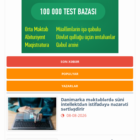
SON XƏBƏR
POPULYAR
YAZARLAR
Danimarka məktəblərdə süni
intellektdən istifadəyə nəzarəti
sərtləşdirir
08-08-2026