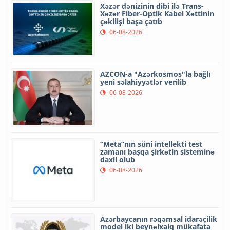
Xəzər dənizinin dibi ilə Trans-
Xəzər Fiber-Optik Kabel Xəttinin
çəkilişi başa çatıb
06-08-2026
AZCON-a "Azərkosmos"la bağlı
yeni səlahiyyətlər verilib
06-08-2026
“Meta”nın süni intellekti test
zamanı başqa şirkətin sisteminə
daxil olub
06-08-2026
Azərbaycanın rəqəmsal idarəçilik
model iki beynəlxalq mükafata