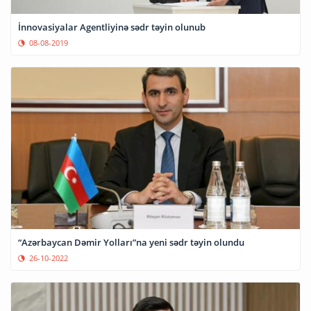
İnnovasiyalar Agentliyinə sədr təyin olunub
08-08-2019
“Azərbaycan Dəmir Yolları”na yeni sədr təyin olundu
26-10-2022