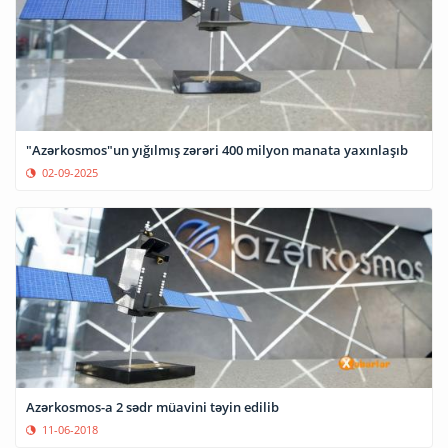
"Azərkosmos"un yığılmış zərəri 400 milyon manata yaxınlaşıb
02-09-2025
Azərkosmos-a 2 sədr müavini təyin edilib
11-06-2018