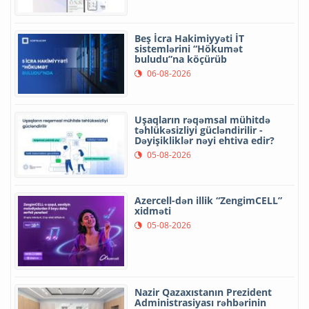
Beş İcra Hakimiyyəti İT
sistemlərini “Hökumət
buludu”na köçürüb
06-08-2026
Uşaqların rəqəmsal mühitdə
təhlükəsizliyi gücləndirilir -
Dəyişikliklər nəyi ehtiva edir?
05-08-2026
Azercell-dən illik “ZengimCELL”
xidməti
05-08-2026
Nazir Qazaxıstanın Prezident
Administrasiyası rəhbərinin