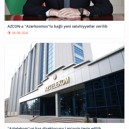
AZCON-a "Azərkosmos"la bağlı yeni səlahiyyətlər verilib
06-08-2026
"Aztelekom"un baş direktoruna I müavin təyin edilib