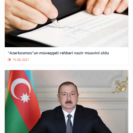
"Azərkosmos"un müvəqqəti rəhbəri nazir müavini oldu
15-06-2021