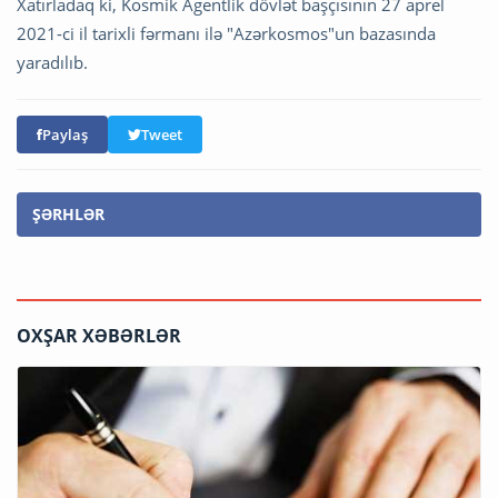
Xatırladaq ki, Kosmik Agentlik dövlət başçısının 27 aprel
2021-ci il tarixli fərmanı ilə "Azərkosmos"un bazasında
yaradılıb.
Paylaş
Tweet
ŞƏRHLƏR
OXŞAR XƏBƏRLƏR