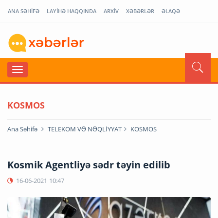
ANA SƏHİFƏ
LAYİHƏ HAQQINDA
ARXİV
XƏBƏRLƏR
ƏLAQƏ
KOSMOS
Ana Səhifə
TELEKOM VƏ NƏQLİYYAT
KOSMOS
Kosmik Agentliyə sədr təyin edilib
16-06-2021
10:47