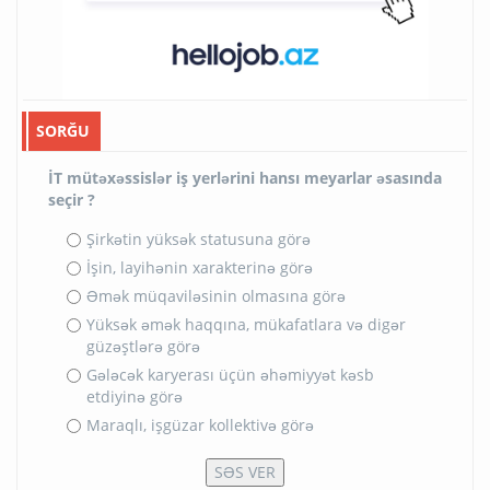
SORĞU
İT mütəxəssislər iş yerlərini hansı meyarlar əsasında
seçir ?
Şirkətin yüksək statusuna görə
İşin, layihənin xarakterinə görə
Əmək müqaviləsinin olmasına görə
Yüksək əmək haqqına, mükafatlara və digər
güzəştlərə görə
Gələcək karyerası üçün əhəmiyyət kəsb
etdiyinə görə
Maraqlı, işgüzar kollektivə görə