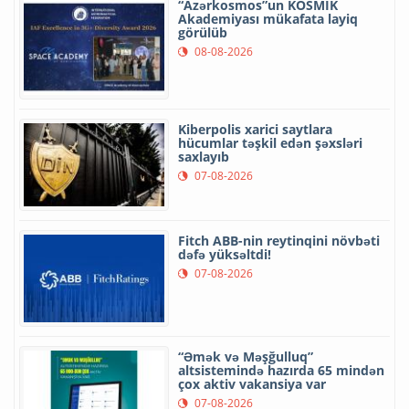
“Azərkosmos”un KOSMİK
Akademiyası mükafata layiq
görülüb
08-08-2026
Kiberpolis xarici saytlara
hücumlar təşkil edən şəxsləri
saxlayıb
07-08-2026
Fitch ABB-nin reytinqini növbəti
dəfə yüksəltdi!
07-08-2026
“Əmək və Məşğulluq”
altsistemində hazırda 65 mindən
çox aktiv vakansiya var
07-08-2026