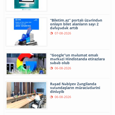
“Biletim.az” portalı üzərindən
onlayn bilet alanların sayı 2
dəfəyədək artıb
07-08-2026
“Google”un məlumat emalı
mərkəzi Hindistanda etirazlara
səbəb olub
06-08-2026
Rəşad Nəbiyev Zəngilanda
vətəndaşların müraciətlərini
dinləyib
06-08-2026