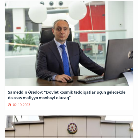
Saməddin Əsədov: "Dövlət kosmik tədqiqatlar üçün gələcəkdə
də əsas maliyyə mənbəyi olacaq"
02-10-2023