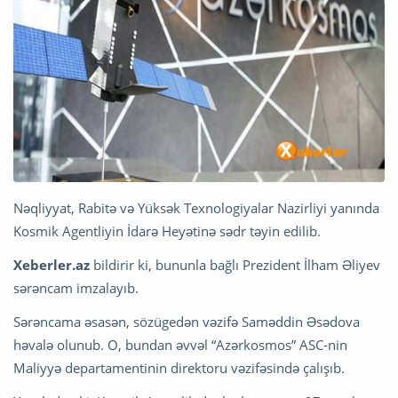
Nəqliyyat, Rabitə və Yüksək Texnologiyalar Nazirliyi yanında
Kosmik Agentliyin İdarə Heyətinə sədr təyin edilib.
Xeberler.az
bildirir ki, bununla bağlı Prezident İlham Əliyev
sərəncam imzalayıb.
Sərəncama əsasən, sözügedən vəzifə Saməddin Əsədova
həvalə olunub. O, bundan əvvəl “Azərkosmos” ASC-nin
Maliyyə departamentinin direktoru vəzifəsində çalışıb.