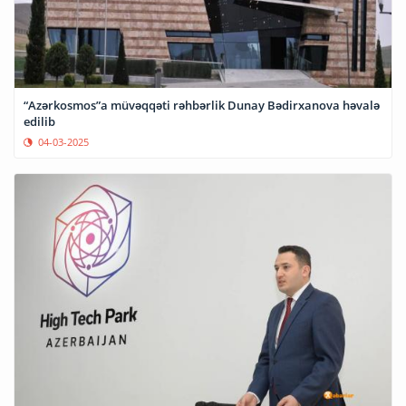
“Azərkosmos”a müvəqqəti rəhbərlik Dunay Bədirxanova həvalə
edilib
04-03-2025