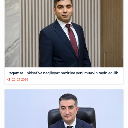
Rəqəmsal inkişaf və nəqliyyat nazirinə yeni müavin təyin edilib
20-03-2026