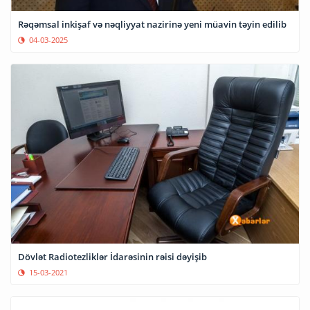
Rəqəmsal inkişaf və nəqliyyat nazirinə yeni müavin təyin edilib
04-03-2025
Dövlət Radiotezliklər İdarəsinin rəisi dəyişib
15-03-2021