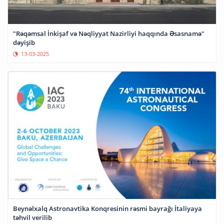
"Rəqəmsal İnkişaf və Nəqliyyat Nazirliyi haqqında Əsasnamə"
dəyişib
13-03-2025
Beynəlxalq Astronavtika Konqresinin rəsmi bayrağı İtaliyaya
təhvil verilib