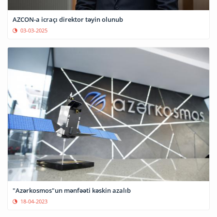
AZCON-a icraçı direktor təyin olunub
03-03-2025
"Azərkosmos"un mənfəəti kəskin azalıb
18-04-2023