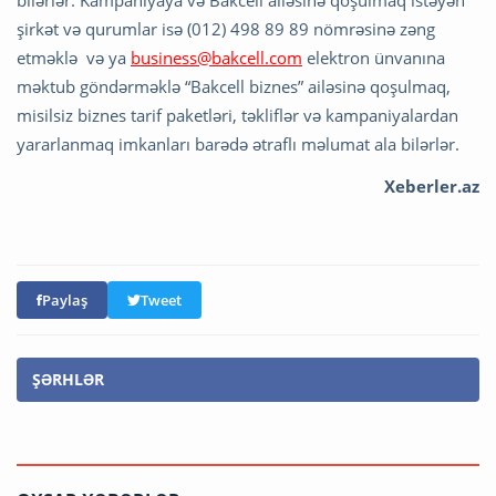
bilərlər. Kampaniyaya və Bakcell ailəsinə qoşulmaq istəyən
şirkət və qurumlar isə (012) 498 89 89 nömrəsinə zəng
etməklə və ya
business@bakcell.com
elektron ünvanına
məktub göndərməklə “Bakcell biznes” ailəsinə qoşulmaq,
misilsiz biznes tarif paketləri, təkliflər və kampaniyalardan
yararlanmaq imkanları barədə ətraflı məlumat ala bilərlər.
Xeberler.az
Paylaş
Tweet
ŞƏRHLƏR