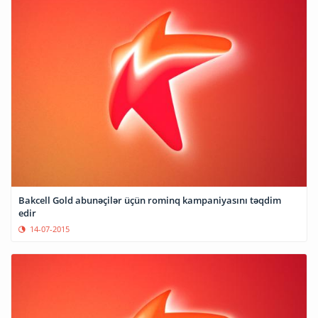
Bakcell Gold abunəçilər üçün rominq kampaniyasını təqdim
edir
14-07-2015