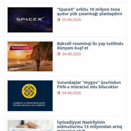
“SpaceX” orbitə 10 milyon tona
qədər yük çıxarmağı planlaşdırır
05-08-2026
Bakcell rouminqi ilə yay tətilində
dünyanı kəşf et
04-08-2026
Vətəndaşlar “mygov” üzərindən
FHN-ə müraciət edə biləcəklər
04-08-2026
İqtisadiyyat Nazirliyinin
xidmətlərinə 13 milyondan artıq
müraciət olub