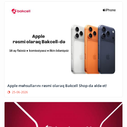
Apple məhsullarını rəsmi olaraq Bakcell Shop-da əldə et!
25-06-2026