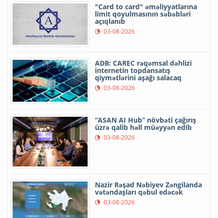
"Card to card" əməliyyatlarına
limit qoyulmasının səbəbləri
açıqlanıb
03-08-2026
ADB: CAREC rəqəmsal dəhlizi
internetin topdansatış
qiymətlərini aşağı salacaq
03-08-2026
“ASAN AI Hub” növbəti çağırış
üzrə qalib həll müəyyən edib
03-08-2026
Nazir Rəşad Nəbiyev Zəngilanda
vətəndaşları qəbul edəcək
03-08-2026