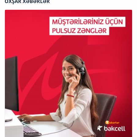
OXŞAR XƏBƏRLƏR