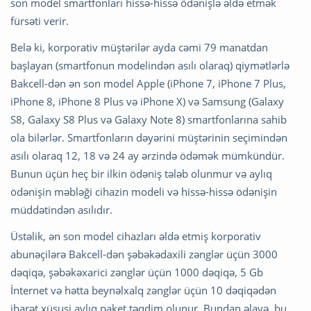
son model smartfonları hissə-hissə ödənişlə əldə etmək
fürsəti verir.
Belə ki, korporativ müştərilər ayda cəmi 79 manatdan
başlayan (smartfonun modelindən asılı olaraq) qiymətlərlə
Bakcell-dən ən son model Apple (iPhone 7, iPhone 7 Plus,
iPhone 8, iPhone 8 Plus və iPhone X) və Samsung (Galaxy
S8, Galaxy S8 Plus və Galaxy Note 8) smartfonlarına sahib
ola bilərlər. Smartfonların dəyərini müştərinin seçimindən
asılı olaraq 12, 18 və 24 ay ərzində ödəmək mümkündür.
Bunun üçün heç bir ilkin ödəniş tələb olunmur və aylıq
ödənişin məbləği cihazin modeli və hissə-hissə ödənişin
müddətindən asılıdır.
Üstəlik, ən son model cihazları əldə etmiş korporativ
abunəçilərə Bakcell-dən şəbəkədaxili zənglər üçün 3000
dəqiqə, şəbəkəxarici zənglər üçün 1000 dəqiqə, 5 Gb
İnternet və hətta beynəlxalq zənglər üçün 10 dəqiqədən
ibarət xüsusi aylıq paket təqdim olunur. Bundan əlavə, bu