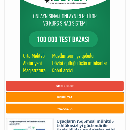
SON XƏBƏR
POPULYAR
YAZARLAR
Uşaqların rəqəmsal mühitdə
təhlükəsizliyi gücləndirilir -
Dəyişikliklər nəyi ehtiva edir?