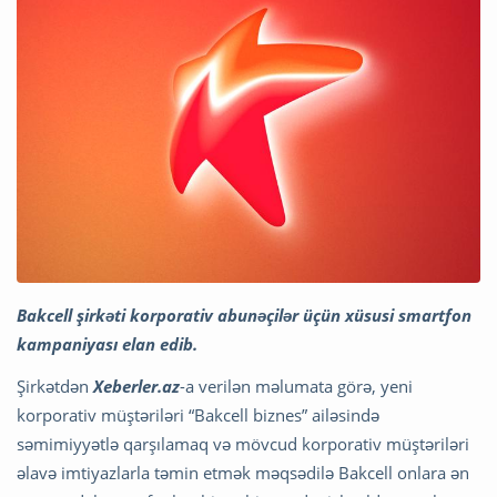
Bakcell şirkəti korporativ abunəçilər üçün xüsusi smartfon
kampaniyası elan edib.
Şirkətdən
Xeberler.az
-a verilən məlumata görə, yeni
korporativ müştəriləri “Bakcell biznes” ailəsində
səmimiyyətlə qarşılamaq və mövcud korporativ müştəriləri
əlavə imtiyazlarla təmin etmək məqsədilə Bakcell onlara ən