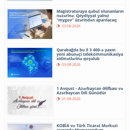
Magistraturaya qəbul olunanların
nəzərinə: Qeydiyyat yalnız
“mygov” üzərindən aparılacaq
03-08-2026
Qarabağda bu il 3 400-ə yaxın
yeni abunəçi telekommunikasiya
xidmətlərinə qoşulub
03-08-2026
1 Avqust - Azərbaycan Əlifbası və
Azərbaycan Dili Günüdür
01-08-2026
KOBİA və Türk Ticarət Mərkəzi
arasında Memorandum