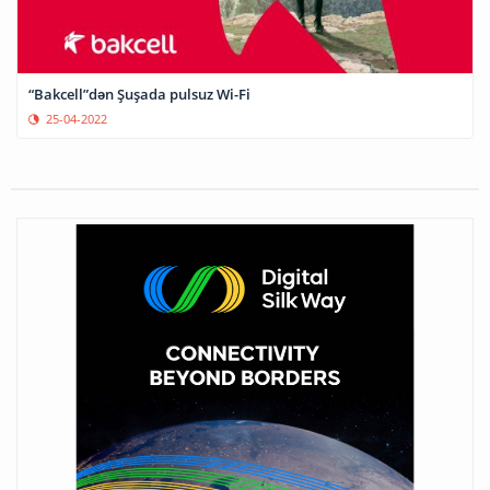
“Bakcell”dən Şuşada pulsuz Wi-Fi
25-04-2022