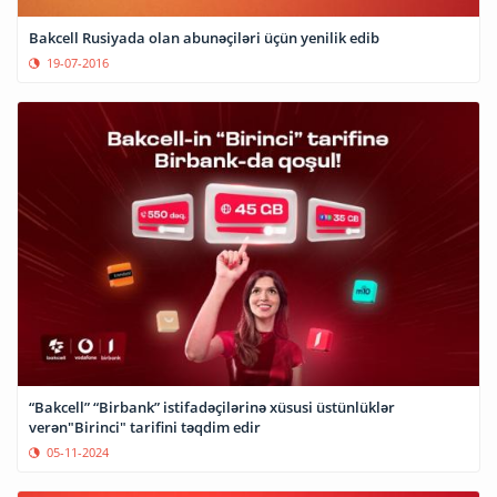
Bakcell Rusiyada olan abunəçiləri üçün yenilik edib
19-07-2016
“Bakcell” “Birbank” istifadəçilərinə xüsusi üstünlüklər
verən"Birinci" tarifini təqdim edir
05-11-2024