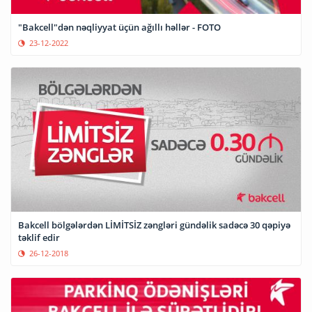
"Bakcell"dən nəqliyyat üçün ağıllı həllər - FOTO
23-12-2022
Bakcell bölgələrdən LİMİTSİZ zəngləri gündəlik sadəcə 30 qəpiyə
təklif edir
26-12-2018