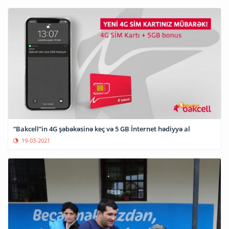
“Bakcell”in 4G şəbəkəsinə keç və 5 GB İnternet hədiyyə al
19-03-2021