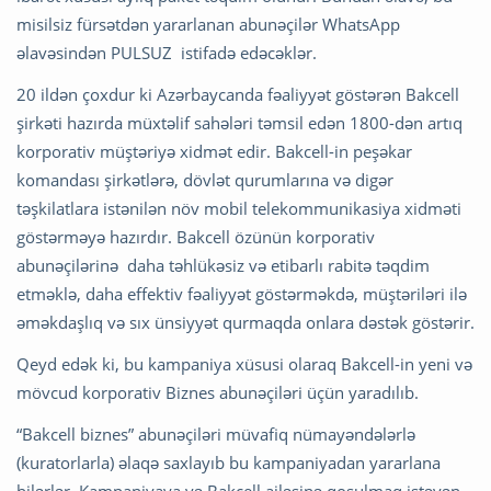
misilsiz fürsətdən yararlanan abunəçilər WhatsApp
əlavəsindən PULSUZ istifadə edəcəklər.
20 ildən çoxdur ki Azərbaycanda fəaliyyət göstərən Bakcell
şirkəti hazırda müxtəlif sahələri təmsil edən 1800-dən artıq
korporativ müştəriyə xidmət edir. Bakcell-in peşəkar
komandası şirkətlərə, dövlət qurumlarına və digər
təşkilatlara istənilən növ mobil telekommunikasiya xidməti
göstərməyə hazırdır. Bakcell özünün korporativ
abunəçilərinə daha təhlükəsiz və etibarlı rabitə təqdim
etməklə, daha effektiv fəaliyyət göstərməkdə, müştəriləri ilə
əməkdaşlıq və sıx ünsiyyət qurmaqda onlara dəstək göstərir.
Qeyd edək ki, bu kampaniya xüsusi olaraq Bakcell-in yeni və
mövcud korporativ Biznes abunəçiləri üçün yaradılıb.
“Bakcell biznes” abunəçiləri müvafiq nümayəndələrlə
(kuratorlarla) əlaqə saxlayıb bu kampaniyadan yararlana