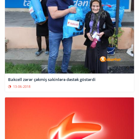
Bakcell zərər çəkmiş sakinlərə dəstək göstərdi
13-06-2018