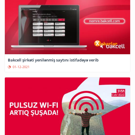
Bakcell şirkəti yenilənmiş saytını istifadəyə verib
01-12-2021