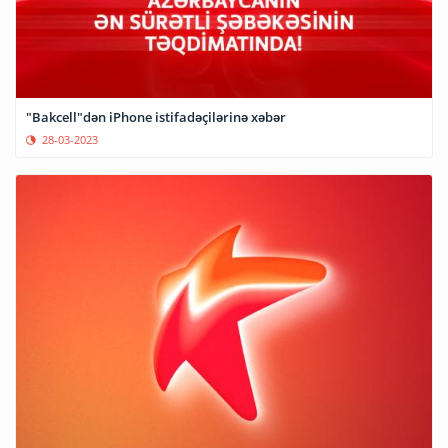
"Bakcell"dən iPhone istifadəçilərinə xəbər
28-03-2023