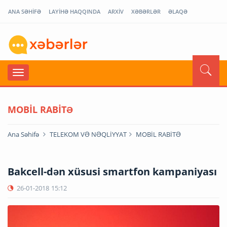
ANA SƏHİFƏ
LAYİHƏ HAQQINDA
ARXİV
XƏBƏRLƏR
ƏLAQƏ
MOBİL RABİTƏ
Ana Səhifə
TELEKOM VƏ NƏQLİYYAT
MOBİL RABİTƏ
Bakcell-dən xüsusi smartfon kampaniyası
26-01-2018
15:12