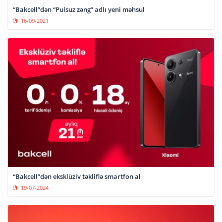
“Bakcell”dən “Pulsuz zəng” adlı yeni məhsul
16-09-2021
“Bakcell”dən eksklüziv təkliflə smartfon al
19-07-2024