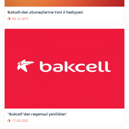
Bakcell-dən abunəçilərinə Yeni il hədiyyəsi
04-12-2015
"Bakcell”dən rəqəmsal yeniliklər!
17-03-2023