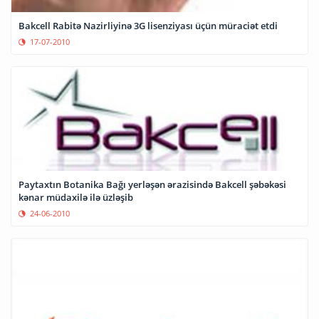
Bakcell Rabitə Nazirliyinə 3G lisenziyası üçün müraciət etdi
17-07-2010
Paytaxtın Botanika Bağı yerləşən ərazisində Bakcell şəbəkəsi
kənar müdaxilə ilə üzləşib
24-06-2010