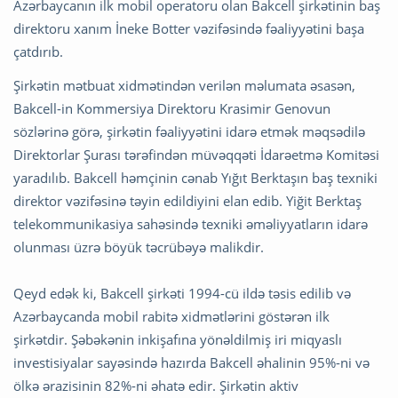
Azərbaycanın ilk mobil operatoru olan Bakcell şirkətinin baş
direktoru xanım İneke Botter vəzifəsində fəaliyyətini başa
çatdırıb.
Şirkətin mətbuat xidmətindən verilən məlumata əsasən,
Bakcell-in Kommersiya Direktoru Krasimir Genovun
sözlərinə görə, şirkətin fəaliyyətini idarə etmək məqsədilə
Direktorlar Şurası tərəfindən müvəqqəti İdarəetmə Komitəsi
yaradılıb. Bakcell həmçinin cənab Yığıt Berktaşın baş texniki
direktor vəzifəsinə təyin edildiyini elan edib. Yiğit Berktaş
telekommunikasiya sahəsində texniki əməliyyatların idarə
olunması üzrə böyük təcrübəyə malikdir.
Qeyd edək ki, Bakcell şirkəti 1994-cü ildə təsis edilib və
Azərbaycanda mobil rabitə xidmətlərini göstərən ilk
şirkətdir. Şəbəkənin inkişafına yönəldilmiş iri miqyaslı
investisiyalar sayəsində hazırda Bakcell əhalinin 95%-ni və
ölkə ərazisinin 82%-ni əhatə edir. Şirkətin aktiv