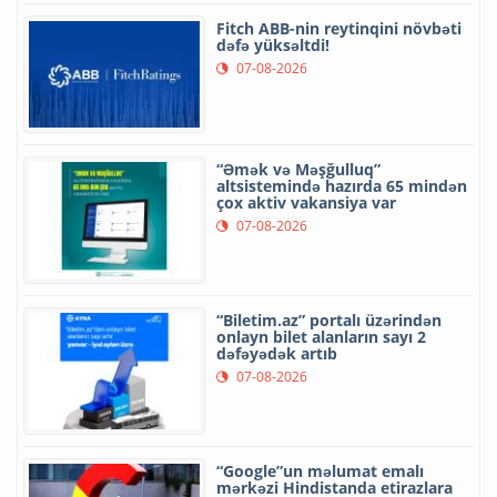
Fitch ABB-nin reytinqini növbəti
dəfə yüksəltdi!
07-08-2026
“Əmək və Məşğulluq”
altsistemində hazırda 65 mindən
çox aktiv vakansiya var
07-08-2026
“Biletim.az” portalı üzərindən
onlayn bilet alanların sayı 2
dəfəyədək artıb
07-08-2026
“Google”un məlumat emalı
mərkəzi Hindistanda etirazlara