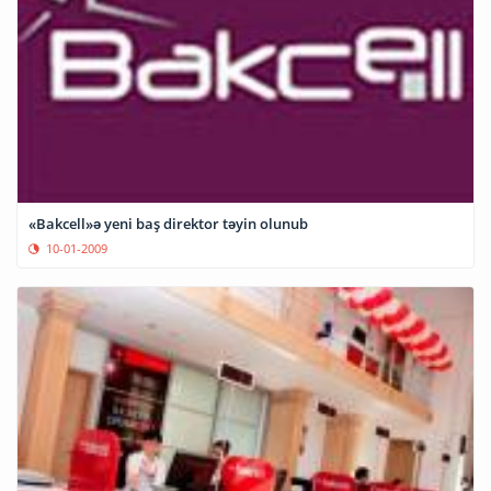
«Bakcell»ə yeni baş direktor təyin olunub
10-01-2009