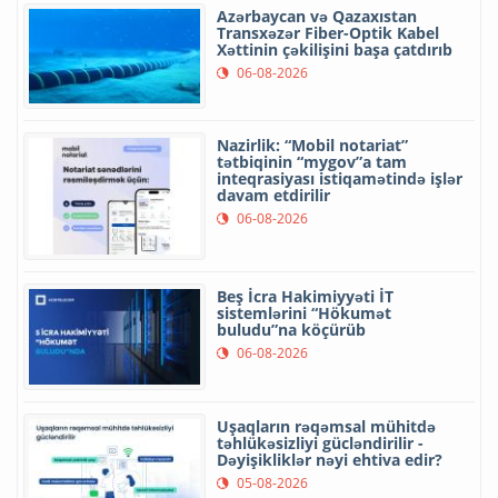
Azərbaycan və Qazaxıstan
Transxəzər Fiber-Optik Kabel
Xəttinin çəkilişini başa çatdırıb
06-08-2026
Nazirlik: “Mobil notariat”
tətbiqinin “mygov”a tam
inteqrasiyası istiqamətində işlər
davam etdirilir
06-08-2026
Beş İcra Hakimiyyəti İT
sistemlərini “Hökumət
buludu”na köçürüb
06-08-2026
Uşaqların rəqəmsal mühitdə
təhlükəsizliyi gücləndirilir -
Dəyişikliklər nəyi ehtiva edir?
05-08-2026