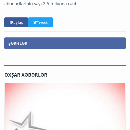
abunəçilərinin sayı 2.5 milyona çatıb.
Paylaş
Tweet
ŞƏRHLƏR
OXŞAR XƏBƏRLƏR