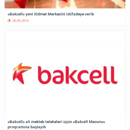
«Bakcell» yeni Xidmət Mərkəzini istifadəyə verib
28-09-2010
«Bakcell» ali məktəb tələbələri üçün «Bakcell Məzunu»
proqramına başlayıb