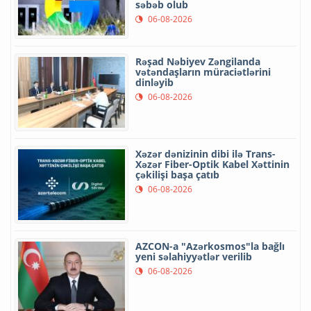
səbəb olub
06-08-2026
Rəşad Nəbiyev Zəngilanda
vətəndaşların müraciətlərini
dinləyib
06-08-2026
Xəzər dənizinin dibi ilə Trans-
Xəzər Fiber-Optik Kabel Xəttinin
çəkilişi başa çatıb
06-08-2026
AZCON-a "Azərkosmos"la bağlı
yeni səlahiyyətlər verilib
06-08-2026