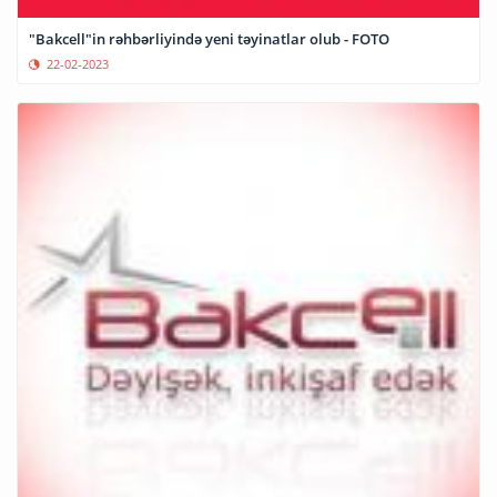
"Bakcell"in rəhbərliyində yeni təyinatlar olub - FOTO
22-02-2023