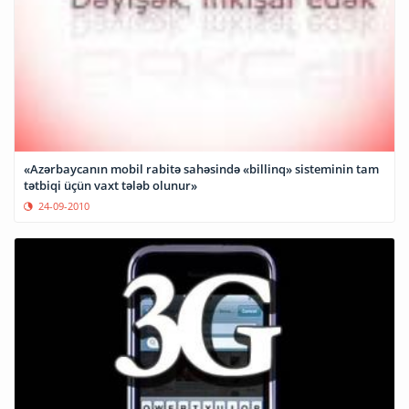
«Azərbaycanın mobil rabitə sahəsində «billinq» sisteminin tam
tətbiqi üçün vaxt tələb olunur»
24-09-2010