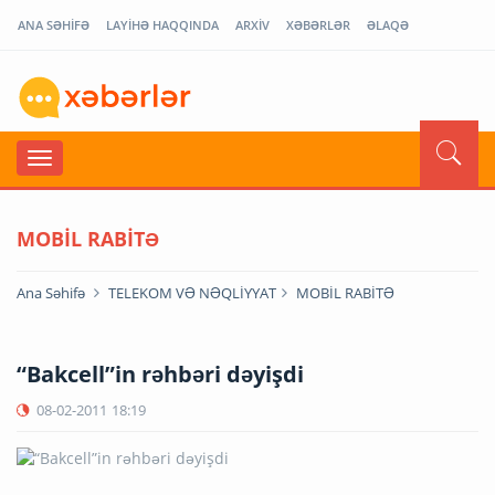
ANA SƏHİFƏ
LAYİHƏ HAQQINDA
ARXİV
XƏBƏRLƏR
ƏLAQƏ
MOBİL RABİTƏ
Ana Səhifə
TELEKOM VƏ NƏQLİYYAT
MOBİL RABİTƏ
“Bakcell”in rəhbəri dəyişdi
08-02-2011
18:19