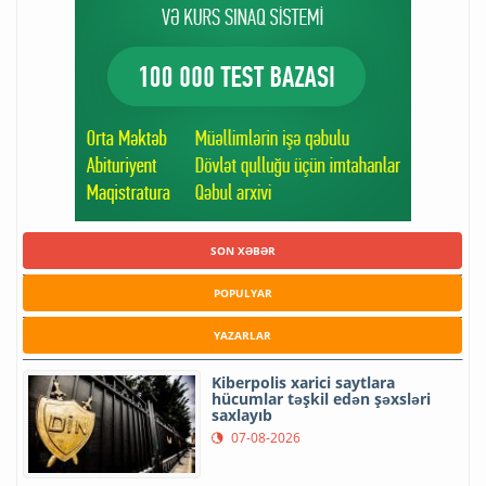
SON XƏBƏR
POPULYAR
YAZARLAR
Kiberpolis xarici saytlara
hücumlar təşkil edən şəxsləri
saxlayıb
07-08-2026