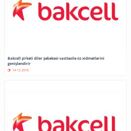
Bakcell şirkəti diler şəbəkəsi vasitəsilə öz xidmətlərini
genişləndirir
14-12-2010