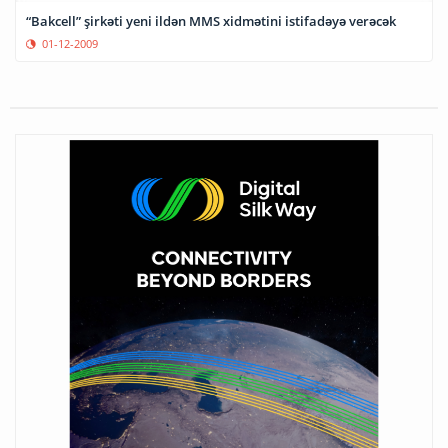
“Bakcell” şirkəti yeni ildən MMS xidmətini istifadəyə verəcək
01-12-2009