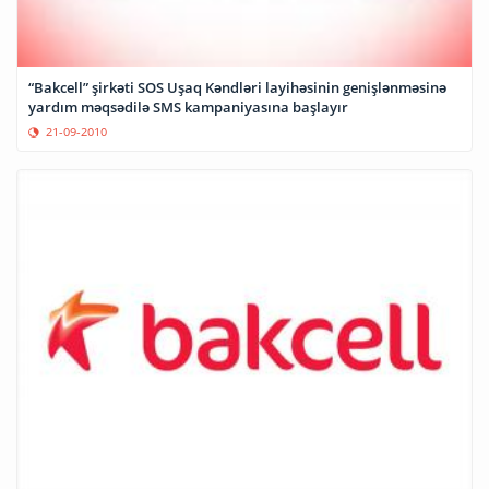
“Bakcell” şirkəti SOS Uşaq Kəndləri layihəsinin genişlənməsinə
yardım məqsədilə SMS kampaniyasına başlayır
21-09-2010