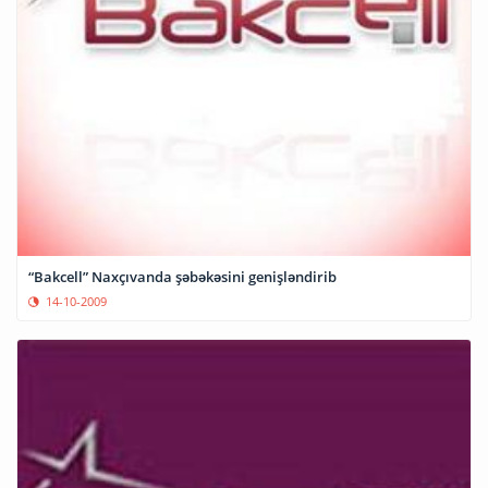
“Bakcell” Naxçıvanda şəbəkəsini genişləndirib
14-10-2009