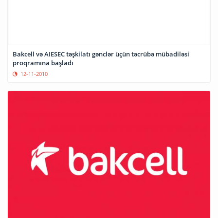
Bakcell və AIESEC təşkilatı gənclər üçün təcrübə mübadiləsi
proqramına başladı
12-11-2010