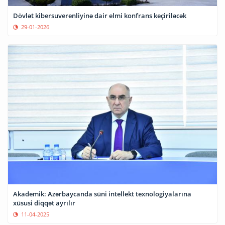
Dövlət kibersuverenliyinə dair elmi konfrans keçiriləcək
29-01-2026
Akademik: Azərbaycanda süni intellekt texnologiyalarına
xüsusi diqqət ayrılır
11-04-2025