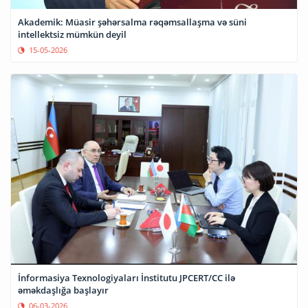
Akademik: Müasir şəhərsalma rəqəmsallaşma və süni
intellektsiz mümkün deyil
15-05-2026
İnformasiya Texnologiyaları İnstitutu JPCERT/CC ilə
əməkdaşlığa başlayır
06-03-2026