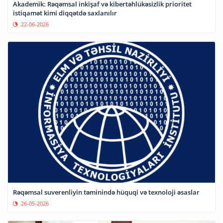
Akademik: Rəqəmsal inkişaf və kibertəhlükəsizlik prioritet
istiqamət kimi diqqətdə saxlanılır
22-06-2026
Rəqəmsal suverenliyin təminində hüquqi və texnoloji əsaslar
26-05-2026