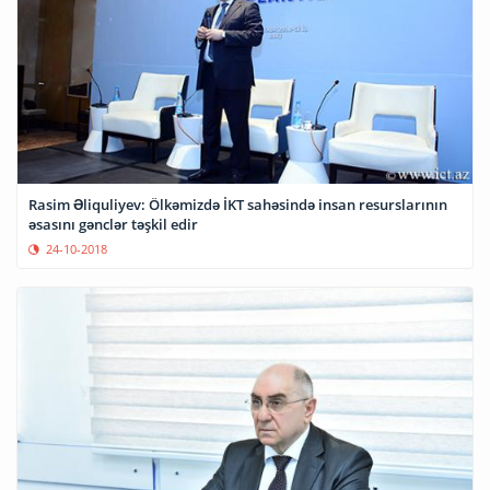
Rasim Əliquliyev: Ölkəmizdə İKT sahəsində insan resurslarının
əsasını gənclər təşkil edir
24-10-2018