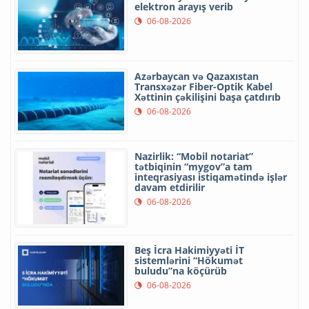
elektron arayış verib
06-08-2026
Azərbaycan və Qazaxıstan
Transxəzər Fiber-Optik Kabel
Xəttinin çəkilişini başa çatdırıb
06-08-2026
Nazirlik: “Mobil notariat”
tətbiqinin “mygov”a tam
inteqrasiyası istiqamətində işlər
davam etdirilir
06-08-2026
Beş İcra Hakimiyyəti İT
sistemlərini “Hökumət
buludu”na köçürüb
06-08-2026