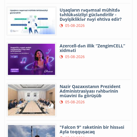
Uşaqların rəqəmsal mühitdə
təhlükəsizliyi gücləndirilir -
Dəyişikliklər nəyi ehtiva edir?
05-08-2026
Azercell-dən illik “ZengimCELL”
xidməti
05-08-2026
Nazir Qazaxıstanın Prezident
Administrasiyası rəhbərinin
müavini ilə görüşüb
05-08-2026
"Falcon 9" raketinin bir hissəsi
Ayla toqquşacaq