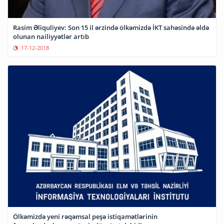
Rasim Əliquliyev: Son 15 il ərzində ölkəmizdə İKT sahəsində əldə
olunan nailiyyətlər artıb
17-12-2018
Ölkəmizdə yeni rəqəmsal peşə istiqamətlərinin