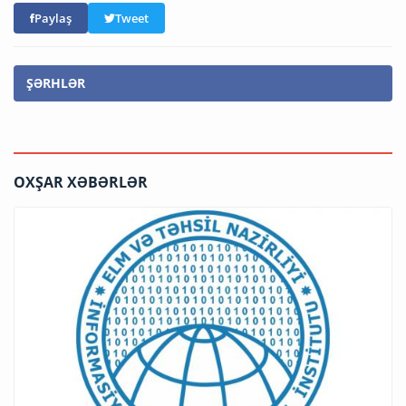
Paylaş
Tweet
ŞƏRHLƏR
OXŞAR XƏBƏRLƏR