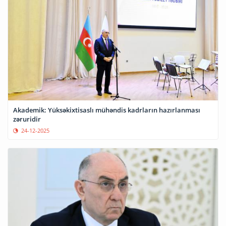
Akademik: Yüksəkixtisaslı mühəndis kadrların hazırlanması
zəruridir
24-12-2025