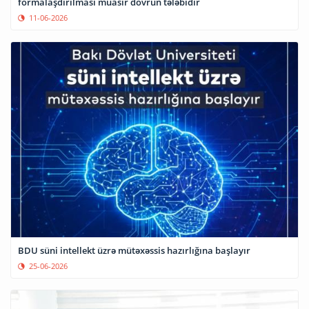
formalaşdırılması müasir dövrün tələbidir
11-06-2026
BDU süni intellekt üzrə mütəxəssis hazırlığına başlayır
25-06-2026