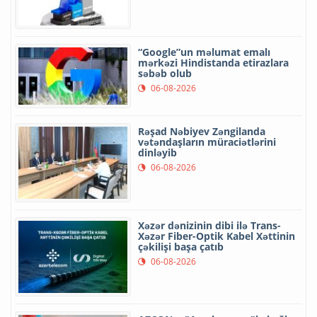
“Google”un məlumat emalı
mərkəzi Hindistanda etirazlara
səbəb olub
06-08-2026
Rəşad Nəbiyev Zəngilanda
vətəndaşların müraciətlərini
dinləyib
06-08-2026
Xəzər dənizinin dibi ilə Trans-
Xəzər Fiber-Optik Kabel Xəttinin
çəkilişi başa çatıb
06-08-2026