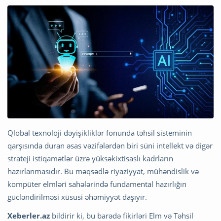
Qlobal texnoloji dəyişikliklər fonunda təhsil sisteminin
qarşısında duran əsas vəzifələrdən biri süni intellekt və digər
strateji istiqamətlər üzrə yüksəkixtisaslı kadrların
hazırlanmasıdır. Bu məqsədlə riyaziyyat, mühəndislik və
kompüter elmləri sahələrində fundamental hazırlığın
gücləndirilməsi xüsusi əhəmiyyət daşıyır.
Xeberler.az
bildirir ki, bu barədə fikirləri Elm və Təhsil