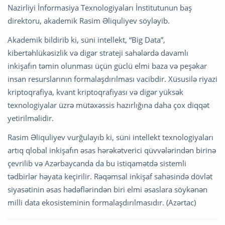
Nazirliyi İnformasiya Texnologiyaları İnstitutunun baş
direktoru, akademik Rasim Əliquliyev söyləyib.
Akademik bildirib ki, süni intellekt, “Big Data”,
kibertəhlükəsizlik və digər strateji sahələrdə davamlı
inkişafın təmin olunması üçün güclü elmi baza və peşəkar
insan resurslarının formalaşdırılması vacibdir. Xüsusilə riyazi
kriptoqrafiya, kvant kriptoqrafiyası və digər yüksək
texnologiyalar üzrə mütəxəssis hazırlığına daha çox diqqət
yetirilməlidir.
Rasim Əliquliyev vurğulayıb ki, süni intellekt texnologiyaları
artıq qlobal inkişafın əsas hərəkətverici qüvvələrindən birinə
çevrilib və Azərbaycanda da bu istiqamətdə sistemli
tədbirlər həyata keçirilir. Rəqəmsal inkişaf sahəsində dövlət
siyasətinin əsas hədəflərindən biri elmi əsaslara söykənən
milli data ekosisteminin formalaşdırılmasıdır. (Azərtac)