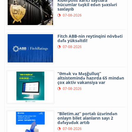
Kiberpolis xarici saytlara
hücumlar təşkil edən şəxsləri
saxlayıb
07-08-2026
Fitch ABB-nin reytinqini növbəti
dəfə yüksəltdi!
07-08-2026
“Əmək və Məşğulluq”
altsistemində hazırda 65 mindən
çox aktiv vakansiya var
07-08-2026
“Biletim.az” portalı üzərindən
onlayn bilet alanların sayı 2
dəfəyədək artıb
07-08-2026