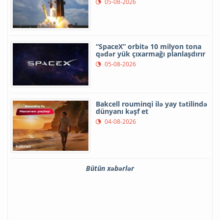
05-08-2026
“SpaceX” orbitə 10 milyon tona
qədər yük çıxarmağı planlaşdırır
05-08-2026
Bakcell rouminqi ilə yay tətilində
dünyanı kəşf et
04-08-2026
Bütün xəbərlər