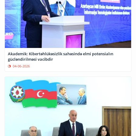
Akademik: Kibertəhlükəsizlik sahəsində elmi potensialın
gücləndirilməsi vacibdir
04-06-2026