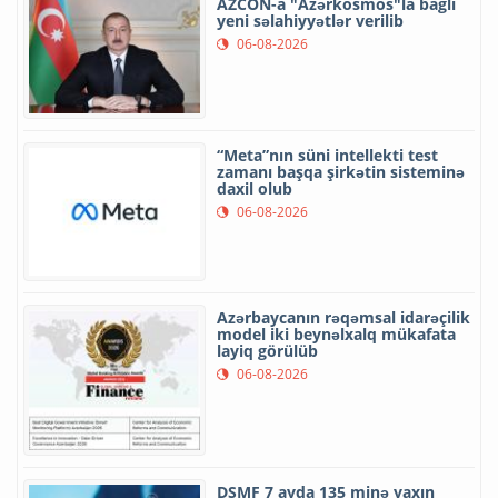
AZCON-a "Azərkosmos"la bağlı
yeni səlahiyyətlər verilib
06-08-2026
“Meta”nın süni intellekti test
zamanı başqa şirkətin sisteminə
daxil olub
06-08-2026
Azərbaycanın rəqəmsal idarəçilik
model iki beynəlxalq mükafata
layiq görülüb
06-08-2026
DSMF 7 ayda 135 minə yaxın