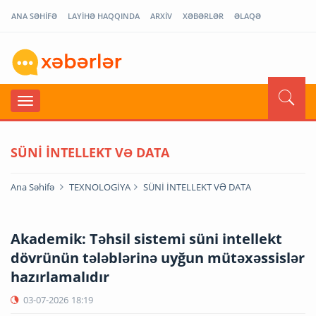
ANA SƏHİFƏ
LAYİHƏ HAQQINDA
ARXİV
XƏBƏRLƏR
ƏLAQƏ
SÜNİ İNTELLEKT VƏ DATA
Ana Səhifə
TEXNOLOGİYA
SÜNİ İNTELLEKT VƏ DATA
Akademik: Təhsil sistemi süni intellekt
dövrünün tələblərinə uyğun mütəxəssislər
hazırlamalıdır
03-07-2026
18:19