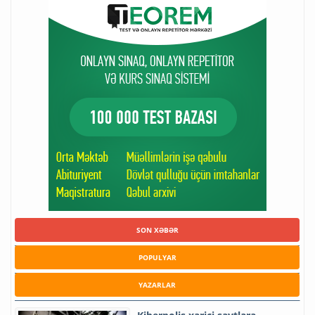
SON XƏBƏR
POPULYAR
YAZARLAR