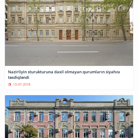
Nazirliyin sturukturuna daxil olmayan qurumların siyahısı
təsdiqləndi
13-07-2018