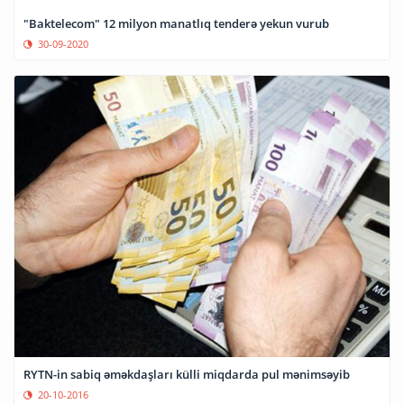
"Baktelecom" 12 milyon manatlıq tenderə yekun vurub
30-09-2020
RYTN-in sabiq əməkdaşları külli miqdarda pul mənimsəyib
20-10-2016