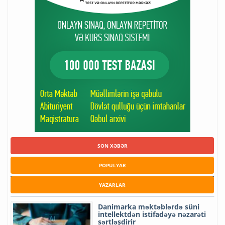
SON XƏBƏR
POPULYAR
YAZARLAR
Danimarka məktəblərdə süni
intellektdən istifadəyə nəzarəti
sərtləşdirir