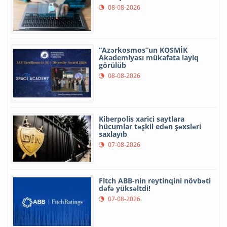
08-08-2026
“Azərkosmos”un KOSMİK
Akademiyası mükafata layiq
görülüb
08-08-2026
Kiberpolis xarici saytlara
hücumlar təşkil edən şəxsləri
saxlayıb
07-08-2026
Fitch ABB-nin reytinqini növbəti
dəfə yüksəltdi!
07-08-2026