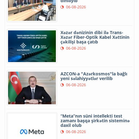
dinləyib
06-08-2026
Xəzər dənizinin dibi ilə Trans-
Xəzər Fiber-Optik Kabel Xəttinin
çəkilişi başa çatıb
06-08-2026
AZCON-a "Azərkosmos"la bağlı
yeni səlahiyyətlər verilib
06-08-2026
“Meta”nın süni intellekti test
zamanı başqa şirkətin sisteminə
daxil olub
06-08-2026