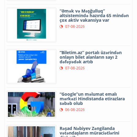
“Əmək və Məşğulluq”
altsistemində hazırda 65 mindən
çox aktiv vakansiya var
07-08-2026
“Biletim.az” portalı üzərindən
onlayn bilet alanların sayı 2
dəfəyədək artıb
07-08-2026
“Google”un məlumat emalı
mərkəzi Hindistanda etirazlara
səbəb olub
06-08-2026
Rəşad Nəbiyev Zəngilanda
vətəndaşların müraciətlərini