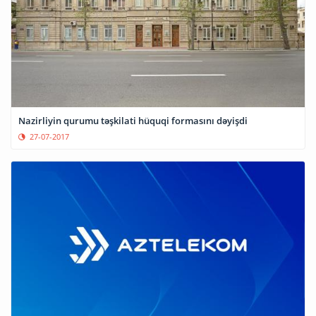
Nazirliyin qurumu təşkilati hüquqi formasını dəyişdi
27-07-2017