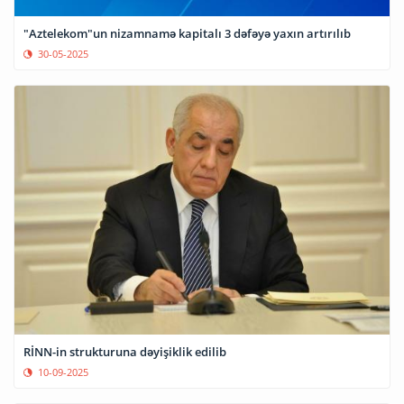
"Aztelekom"un nizamnamə kapitalı 3 dəfəyə yaxın artırılıb
30-05-2025
RİNN-in strukturuna dəyişiklik edilib
10-09-2025