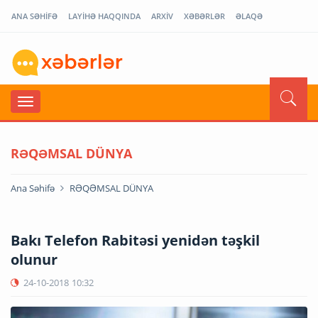
ANA SƏHİFƏ
LAYİHƏ HAQQINDA
ARXİV
XƏBƏRLƏR
ƏLAQƏ
RƏQƏMSAL DÜNYA
Ana Səhifə
RƏQƏMSAL DÜNYA
Bakı Telefon Rabitəsi yenidən təşkil
olunur
24-10-2018
10:32