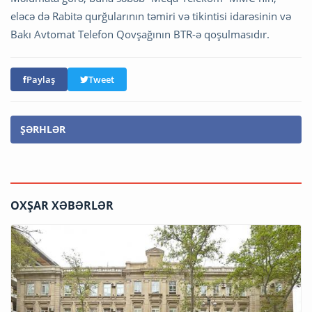
eləcə də Rabitə qurğularının təmiri və tikintisi idarəsinin və
Bakı Avtomat Telefon Qovşağının BTR-ə qoşulmasıdır.
Paylaş
Tweet
ŞƏRHLƏR
OXŞAR XƏBƏRLƏR