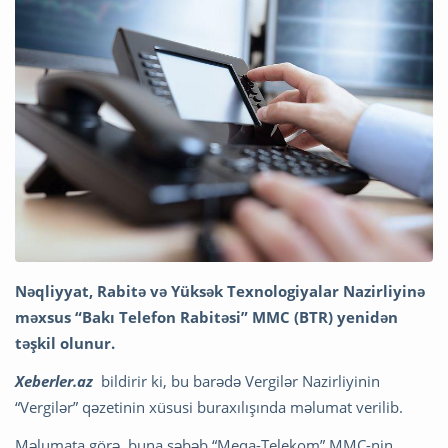
Nəqliyyat, Rabitə və Yüksək Texnologiyalar Nazirliyinə
məxsus “Bakı Telefon Rabitəsi” MMC (BTR) yenidən
təşkil olunur.
Xeberler.az
bildirir ki, bu barədə Vergilər Nazirliyinin
“Vergilər” qəzetinin xüsusi buraxılışında məlumat verilib.
Məlumata görə, buna səbəb “Meqa-Telekom” MMC-nin,