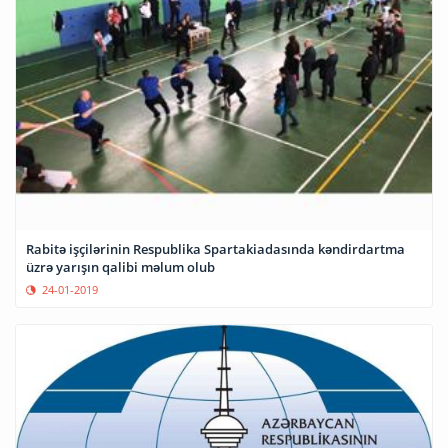
Rabitə işçilərinin Respublika Spartakiadasında kəndirdartma
üzrə yarışın qalibi məlum olub
24-01-2019