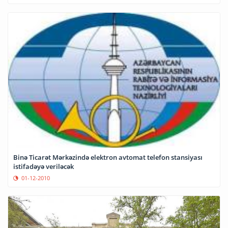
Binə Ticarət Mərkəzində elektron avtomat telefon stansiyası
istifadəyə veriləcək
01-12-2010