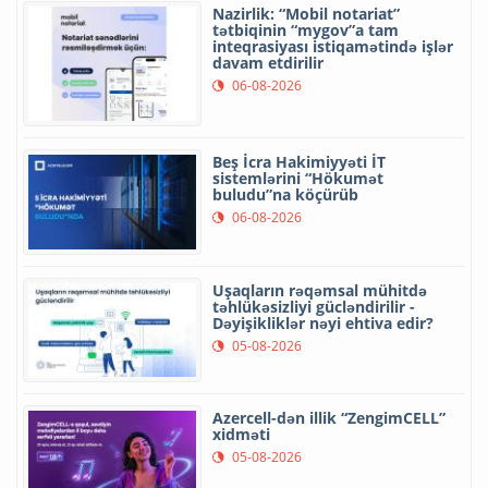
Nazirlik: “Mobil notariat”
tətbiqinin “mygov”a tam
inteqrasiyası istiqamətində işlər
davam etdirilir
06-08-2026
Beş İcra Hakimiyyəti İT
sistemlərini “Hökumət
buludu”na köçürüb
06-08-2026
Uşaqların rəqəmsal mühitdə
təhlükəsizliyi gücləndirilir -
Dəyişikliklər nəyi ehtiva edir?
05-08-2026
Azercell-dən illik “ZengimCELL”
xidməti
05-08-2026