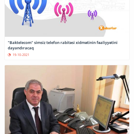
"Baktelecom" simsiz telefon rabitəsi xidmətinin fəaliyyətini
dayandıracaq
19-10-2021