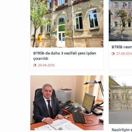
BTRİB 
BTRİB-də daha 3 vəzifəli şəxs işdən
27-09-201
çıxarıldı
20-04-2016
Nazirliyin 