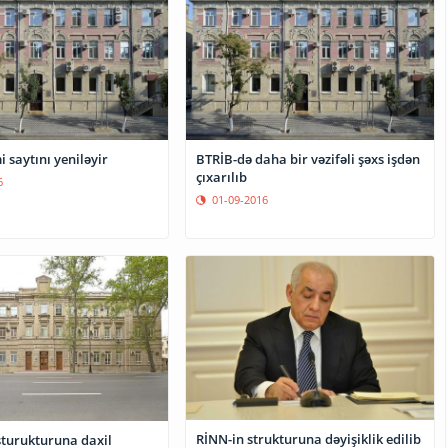
rəsmi saytını yeniləyir
BTRİB-də daha bir vəzifəli şəxs işdən
çıxarılıb
6
01-09-2016
RİNN-in strukturuna dəyişiklik edilib
sturukturuna daxil