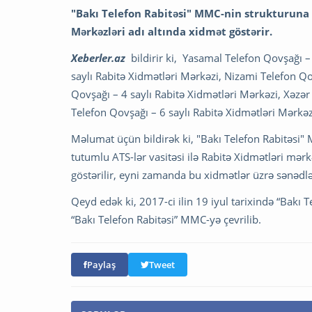
"Bakı Telefon Rabitəsi" MMC-nin strukturuna 
Mərkəzləri adı altında xidmət göstərir.
Xeberler.az
bildirir ki, Yasamal Telefon Qovşağı –
saylı Rabitə Xidmətləri Mərkəzi, Nizami Telefon Qo
Qovşağı – 4 saylı Rabitə Xidmətləri Mərkəzi, Xəzər
Telefon Qovşağı – 6 saylı Rabitə Xidmətləri Mərkəzi
Məlumat üçün bildirək ki, "Bakı Telefon Rabitəsi
tutumlu ATS-lər vasitəsi ilə Rabitə Xidmətləri mə
göstərilir, eyni zamanda bu xidmətlər üzrə sənədlə
Qeyd edək ki, 2017-ci ilin 19 iyul tarixində “Bakı T
“Bakı Telefon Rabitəsi” MMC-yə çevrilib.
Paylaş
Tweet