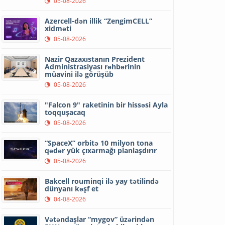
05-08-2026
Azercell-dən illik “ZengimCELL”
xidməti
05-08-2026
Nazir Qazaxıstanın Prezident
Administrasiyası rəhbərinin
müavini ilə görüşüb
05-08-2026
"Falcon 9" raketinin bir hissəsi Ayla
toqquşacaq
05-08-2026
“SpaceX” orbitə 10 milyon tona
qədər yük çıxarmağı planlaşdırır
05-08-2026
Bakcell rouminqi ilə yay tətilində
dünyanı kəşf et
04-08-2026
Vətəndaşlar “mygov” üzərindən