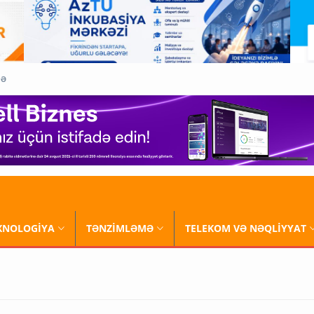
QƏ
XNOLOGİYA
TƏNZİMLƏMƏ
TELEKOM VƏ NƏQLİYYAT