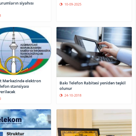
rumların siyahısı
10-09-2025
8
ət Mərkəzində elektron
Bakı Telefon Rabitəsi yenidən təşkil
lefon stansiyası
olunur
veriləcək
24-10-2018
0