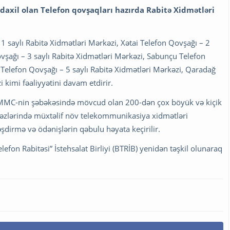
daxil olan Telefon qovşaqları hazırda Rabitə Xidmətləri
 1 saylı Rabitə Xidmətləri Mərkəzi, Xətai Telefon Qovşağı – 2
vşağı – 3 saylı Rabitə Xidmətləri Mərkəzi, Sabunçu Telefon
 Telefon Qovşağı – 5 saylı Rabitə Xidmətləri Mərkəzi, Qaradağ
 kimi fəaliyyətini davam etdirir.
" MMC-nin şəbəkəsində mövcud olan 200-dən çox böyük və kiçik
rkəzlərində müxtəlif növ telekommunikasiya xidmətləri
şdirmə və ödənişlərin qəbulu həyata keçirilir.
elefon Rabitəsi” İstehsalat Birliyi (BTRİB) yenidən təşkil olunaraq