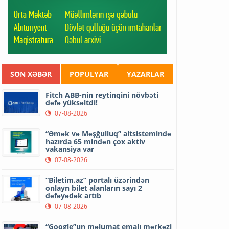
SON XƏBƏR
POPULYAR
YAZARLAR
Fitch ABB-nin reytinqini növbəti
dəfə yüksəltdi!
07-08-2026
“Əmək və Məşğulluq” altsistemində
hazırda 65 mindən çox aktiv
vakansiya var
07-08-2026
“Biletim.az” portalı üzərindən
onlayn bilet alanların sayı 2
dəfəyədək artıb
07-08-2026
“Google”un məlumat emalı mərkəzi