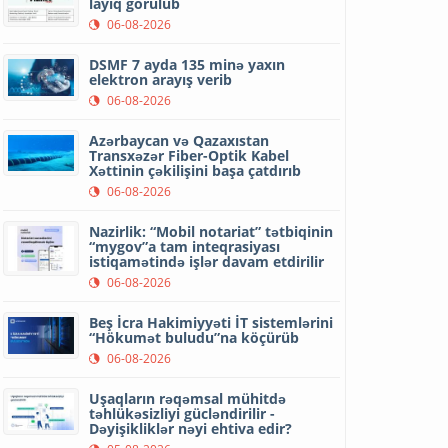
layiq görülüb
06-08-2026
DSMF 7 ayda 135 minə yaxın
elektron arayış verib
06-08-2026
Azərbaycan və Qazaxıstan
Transxəzər Fiber-Optik Kabel
Xəttinin çəkilişini başa çatdırıb
06-08-2026
Nazirlik: “Mobil notariat” tətbiqinin
“mygov”a tam inteqrasiyası
istiqamətində işlər davam etdirilir
06-08-2026
Beş İcra Hakimiyyəti İT sistemlərini
“Hökumət buludu”na köçürüb
06-08-2026
Uşaqların rəqəmsal mühitdə
təhlükəsizliyi gücləndirilir -
Dəyişikliklər nəyi ehtiva edir?