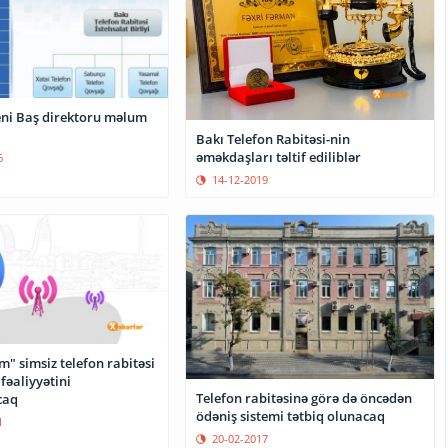
eni Baş direktoru məlum
Bakı Telefon Rabitəsi-nin
əməkdaşları təltif ediliblər
6
14-12-2019
" simsiz telefon rabitəsi
fəaliyyətini
Telefon rabitəsinə görə də öncədən
caq
ödəniş sistemi tətbiq olunacaq
1
20-02-2017