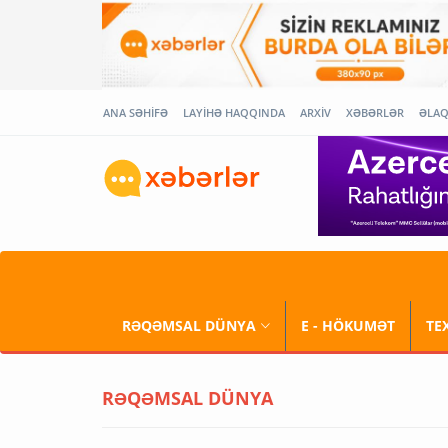
ANA SƏHİFƏ
LAYİHƏ HAQQINDA
ARXİV
XƏBƏRLƏR
ƏLA
RƏQƏMSAL DÜNYA
E - HÖKUMƏT
TE
RƏQƏMSAL DÜNYA