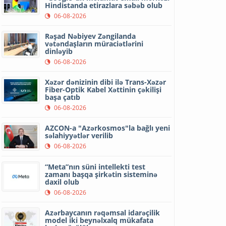
Hindistanda etirazlara səbəb olub
06-08-2026
Rəşad Nəbiyev Zəngilanda
vətəndaşların müraciətlərini
dinləyib
06-08-2026
Xəzər dənizinin dibi ilə Trans-Xəzər
Fiber-Optik Kabel Xəttinin çəkilişi
başa çatıb
06-08-2026
AZCON-a "Azərkosmos"la bağlı yeni
səlahiyyətlər verilib
06-08-2026
“Meta”nın süni intellekti test
zamanı başqa şirkətin sisteminə
daxil olub
06-08-2026
Azərbaycanın rəqəmsal idarəçilik
model iki beynəlxalq mükafata