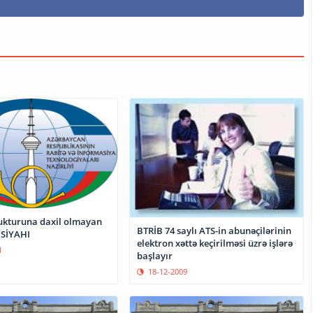
rukturuna daxil olmayan
BTRİB 74 saylı ATS-in abunəçilərinin
 SİYAHI
elektron xəttə keçirilməsi üzrə işlərə
1
başlayır
18-12-2009