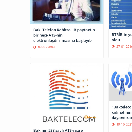
Bakı Telefon Rabitəsi İB paytaxtın
BTRİB-in y
bir neçə ATS-nin
oldu
elektronlaşdırılmasına başlayıb
27-01-201
07-10-2009
"Baktelecom
xidmətinin 
dayandıra
19-10-202
Bakının 538 saylı ATS-i üzrə