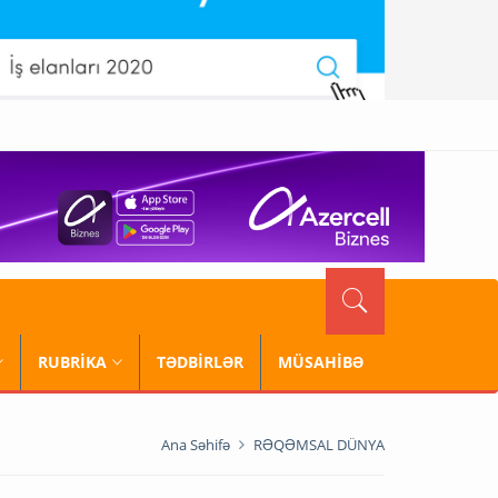
RUBRİKA
TƏDBİRLƏR
MÜSAHİBƏ
Ana Səhifə
RƏQƏMSAL DÜNYA