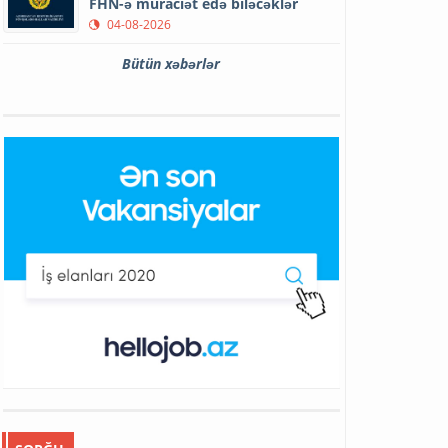
FHN-ə müraciət edə biləcəklər
04-08-2026
Bütün xəbərlər