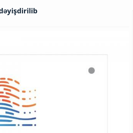
əyişdirilib