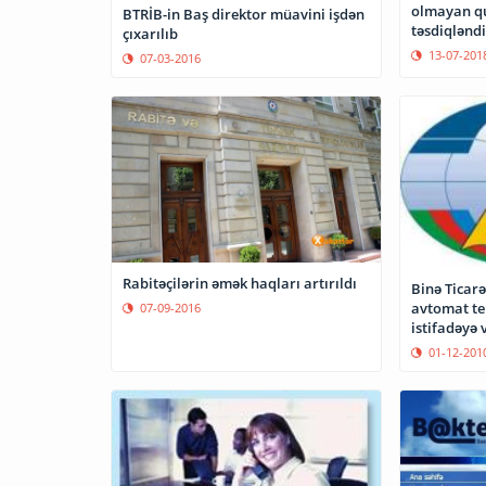
olmayan qu
BTRİB-in Baş direktor müavini işdən
təsdiqləndi
çıxarılıb
13-07-201
07-03-2016
Rabitəçilərin əmək haqları artırıldı
Binə Ticar
avtomat te
07-09-2016
istifadəyə 
01-12-201