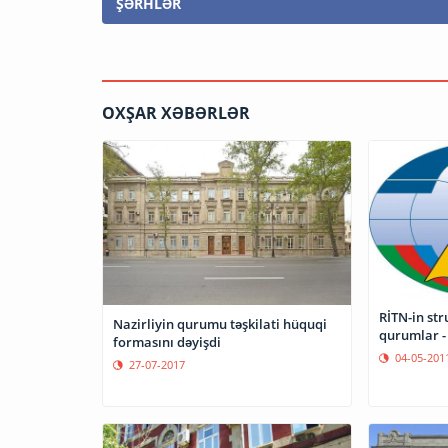
ŞƏRHLƏR
OXŞAR XƏBƏRLƏR
RİTN-in st
Nazirliyin qurumu təşkilati hüquqi
qurumlar -
formasını dəyişdi
04-05-201
27-07-2017