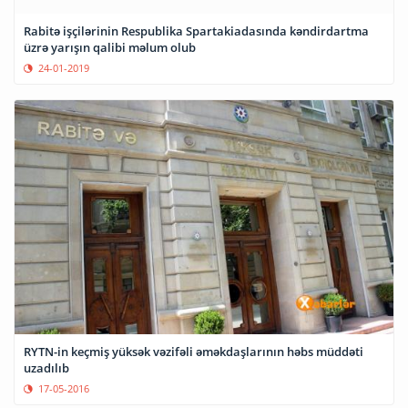
Rabitə işçilərinin Respublika Spartakiadasında kəndirdartma
üzrə yarışın qalibi məlum olub
24-01-2019
RYTN-in keçmiş yüksək vəzifəli əməkdaşlarının həbs müddəti
uzadılıb
17-05-2016