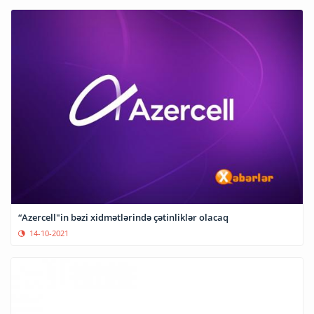
“Azercell"in bəzi xidmətlərində çətinliklər olacaq
14-10-2021