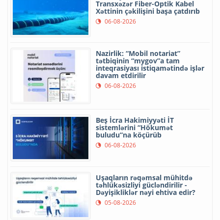
Transxəzər Fiber-Optik Kabel
Xəttinin çəkilişini başa çatdırıb
06-08-2026
Nazirlik: “Mobil notariat”
tətbiqinin “mygov”a tam
inteqrasiyası istiqamətində işlər
davam etdirilir
06-08-2026
Beş İcra Hakimiyyəti İT
sistemlərini “Hökumət
buludu”na köçürüb
06-08-2026
Uşaqların rəqəmsal mühitdə
təhlükəsizliyi gücləndirilir -
Dəyişikliklər nəyi ehtiva edir?
05-08-2026