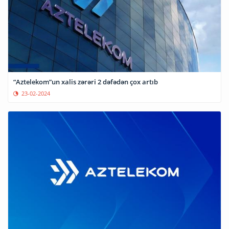
“Aztelekom”un xalis zərəri 2 dəfədən çox artıb
23-02-2024