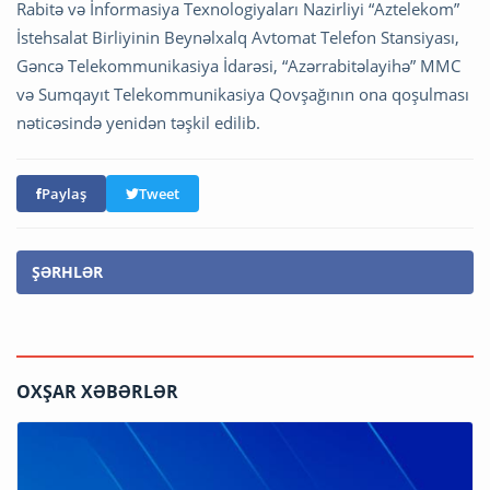
Rabitə və İnformasiya Texnologiyaları Nazirliyi “Aztelekom”
İstehsalat Birliyinin Beynəlxalq Avtomat Telefon Stansiyası,
Gəncə Telekommunikasiya İdarəsi, “Azərrabitəlayihə” MMC
və Sumqayıt Telekommunikasiya Qovşağının ona qoşulması
nəticəsində yenidən təşkil edilib.
Paylaş
Tweet
ŞƏRHLƏR
OXŞAR XƏBƏRLƏR