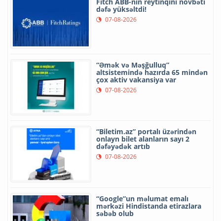
Fitch ABB-nin reytinqini növbəti
dəfə yüksəltdi!
07-08-2026
“Əmək və Məşğulluq”
altsistemində hazırda 65 mindən
çox aktiv vakansiya var
07-08-2026
“Biletim.az” portalı üzərindən
onlayn bilet alanların sayı 2
dəfəyədək artıb
07-08-2026
“Google”un məlumat emalı
mərkəzi Hindistanda etirazlara
səbəb olub