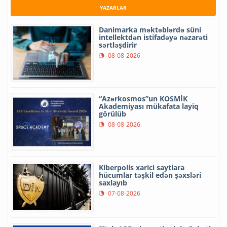
YAZARLAR
Danimarka məktəblərdə süni
intellektdən istifadəyə nəzarəti
sərtləşdirir
08-08-2026
“Azərkosmos”un KOSMİK
Akademiyası mükafata layiq
görülüb
08-08-2026
Kiberpolis xarici saytlara
hücumlar təşkil edən şəxsləri
saxlayıb
07-08-2026