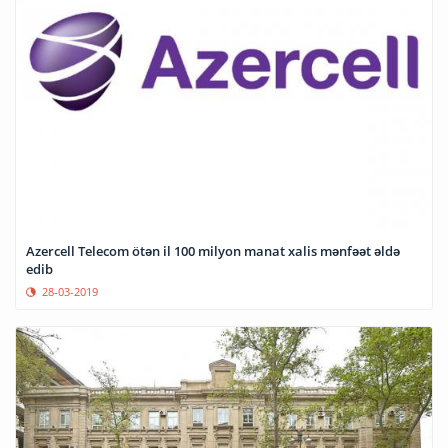
Azercell Telecom ötən il 100 milyon manat xalis mənfəət əldə
edib
28-03-2019