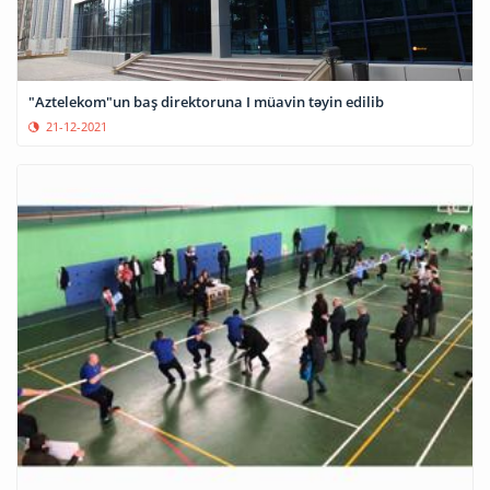
"Aztelekom"un baş direktoruna I müavin təyin edilib
21-12-2021