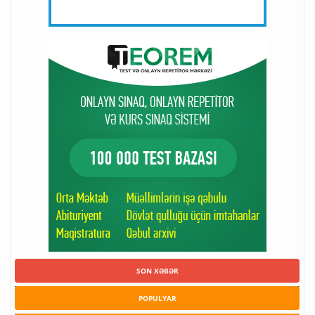
SON XƏBƏR
POPULYAR