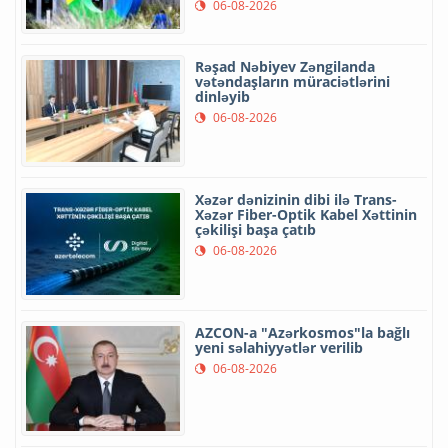
06-08-2026
Rəşad Nəbiyev Zəngilanda
vətəndaşların müraciətlərini
dinləyib
06-08-2026
Xəzər dənizinin dibi ilə Trans-
Xəzər Fiber-Optik Kabel Xəttinin
çəkilişi başa çatıb
06-08-2026
AZCON-a "Azərkosmos"la bağlı
yeni səlahiyyətlər verilib
06-08-2026