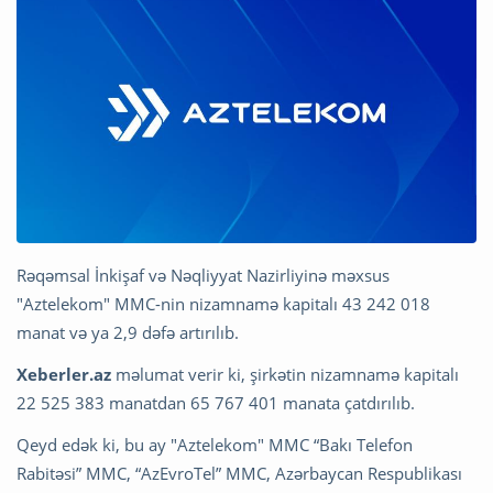
Rəqəmsal İnkişaf və Nəqliyyat Nazirliyinə məxsus
"Aztelekom" MMC-nin nizamnamə kapitalı 43 242 018
manat və ya 2,9 dəfə artırılıb.
Xeberler.az
məlumat verir ki, şirkətin nizamnamə kapitalı
22 525 383 manatdan 65 767 401 manata çatdırılıb.
Qeyd edək ki, bu ay "Aztelekom" MMC “Bakı Telefon
Rabitəsi” MMC, “AzEvroTel” MMC, Azərbaycan Respublikası