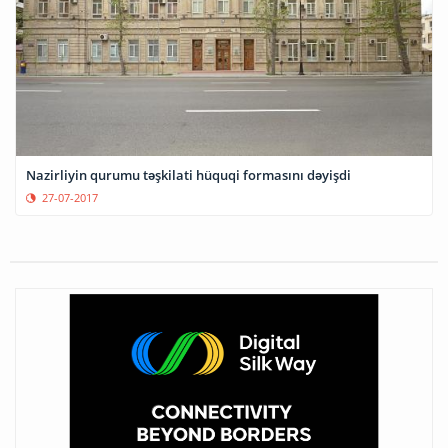
Nazirliyin qurumu təşkilati hüquqi formasını dəyişdi
27-07-2017