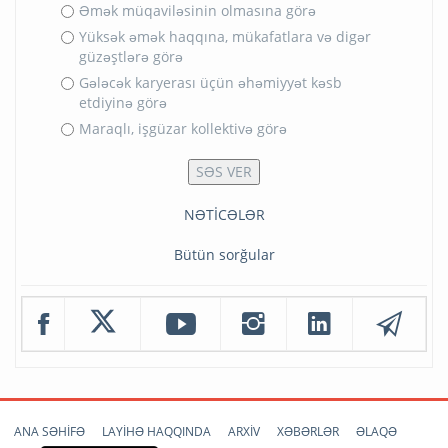
Əmək müqaviləsinin olmasına görə
Yüksək əmək haqqına, mükafatlara və digər
güzəştlərə görə
Gələcək karyerası üçün əhəmiyyət kəsb
etdiyinə görə
Maraqlı, işgüzar kollektivə görə
NƏTİCƏLƏR
Bütün sorğular
ANA SƏHİFƏ
LAYİHƏ HAQQINDA
ARXİV
XƏBƏRLƏR
ƏLAQƏ