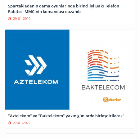
Spartakiadanın dama oyunlarında birinciliyi Bakı Telefon
Rabitəsi MMC-nin komandası qazanıb
29-01-2019
"Aztelekom" və "Baktelekom" yaxın günlərdə birləşdiriləcək"
27-01-2022