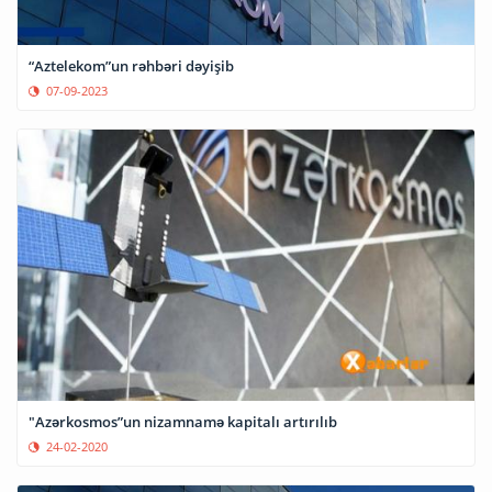
“Aztelekom”un rəhbəri dəyişib
07-09-2023
"Azərkosmos”un nizamnamə kapitalı artırılıb
24-02-2020