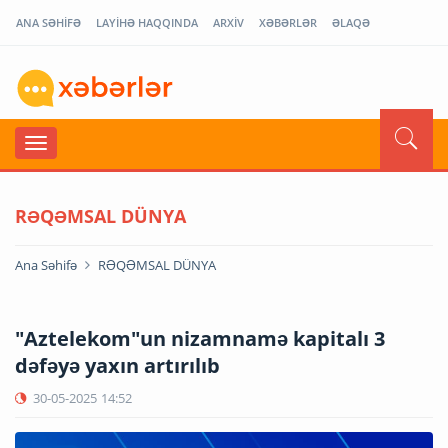
ANA SƏHİFƏ
LAYİHƏ HAQQINDA
ARXİV
XƏBƏRLƏR
ƏLAQƏ
RƏQƏMSAL DÜNYA
Ana Səhifə
RƏQƏMSAL DÜNYA
"Aztelekom"un nizamnamə kapitalı 3
dəfəyə yaxın artırılıb
30-05-2025
14:52