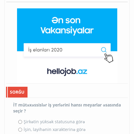
SORĞU
İT mütəxəssislər iş yerlərini hansı meyarlar əsasında
seçir ?
Şirkətin yüksək statusuna görə
İşin, layihənin xarakterinə görə