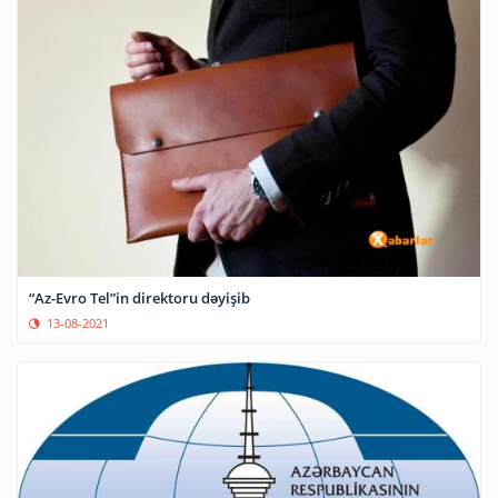
“Az-Evro Tel”in direktoru dəyişib
13-08-2021