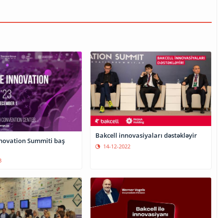
Bakcell innovasiyaları dəstəkləyir
novation Summiti baş
14-12-2022
3