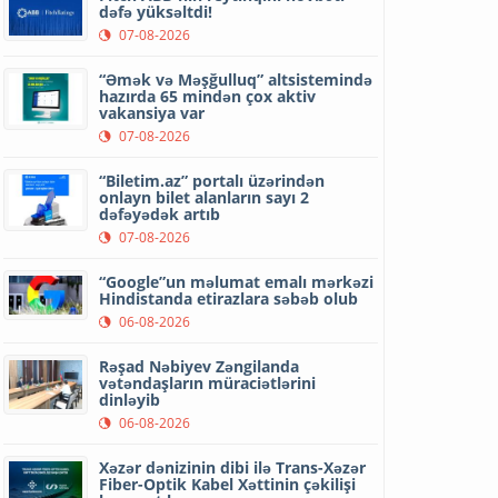
dəfə yüksəltdi!
07-08-2026
“Əmək və Məşğulluq” altsistemində
hazırda 65 mindən çox aktiv
vakansiya var
07-08-2026
“Biletim.az” portalı üzərindən
onlayn bilet alanların sayı 2
dəfəyədək artıb
07-08-2026
“Google”un məlumat emalı mərkəzi
Hindistanda etirazlara səbəb olub
06-08-2026
Rəşad Nəbiyev Zəngilanda
vətəndaşların müraciətlərini
dinləyib
06-08-2026
Xəzər dənizinin dibi ilə Trans-Xəzər
Fiber-Optik Kabel Xəttinin çəkilişi