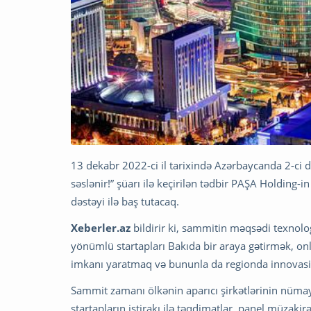
13 dekabr 2022-ci il tarixində Azərbaycanda 2-ci d
səslənir!” şüarı ilə keçirilən tədbir PAŞA Holding-in
dəstəyi ilə baş tutacaq.
Xeberler.az
bildirir ki, sammitin məqsədi texnolog
yönümlü startapları Bakıda bir araya gətirmək, on
imkanı yaratmaq və bununla da regionda innovasi
Sammit zamanı ölkənin aparıcı şirkətlərinin nümay
startapların iştirakı ilə təqdimatlar, panel müzakirəl