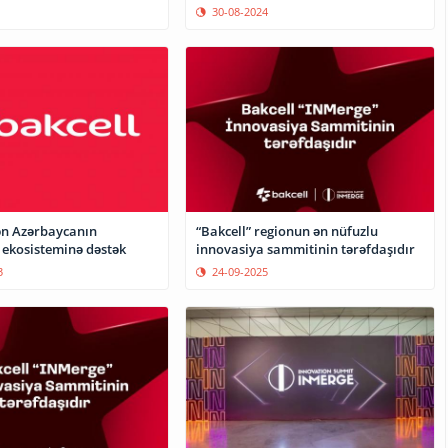
30-08-2024
ən Azərbaycanın
“Bakcell” regionun ən nüfuzlu
 ekosisteminə dəstək
innovasiya sammitinin tərəfdaşıdır
3
24-09-2025