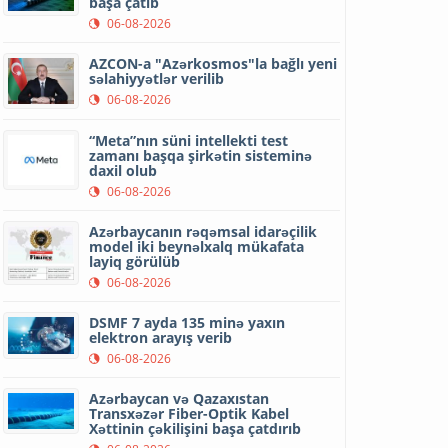
başa çatıb
06-08-2026
AZCON-a "Azərkosmos"la bağlı yeni
səlahiyyətlər verilib
06-08-2026
“Meta”nın süni intellekti test
zamanı başqa şirkətin sisteminə
daxil olub
06-08-2026
Azərbaycanın rəqəmsal idarəçilik
model iki beynəlxalq mükafata
layiq görülüb
06-08-2026
DSMF 7 ayda 135 minə yaxın
elektron arayış verib
06-08-2026
Azərbaycan və Qazaxıstan
Transxəzər Fiber-Optik Kabel
Xəttinin çəkilişini başa çatdırıb