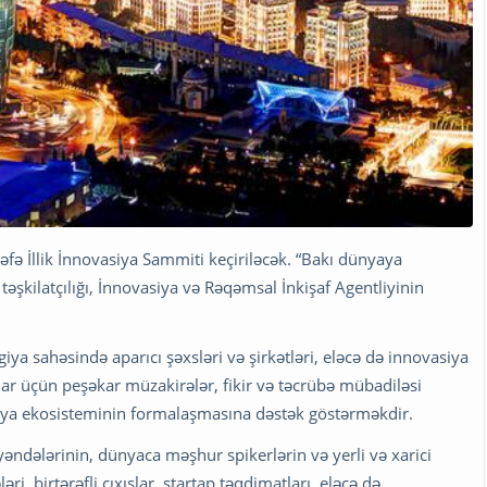
əfə İllik İnnovasiya Sammiti keçiriləcək. “Bakı dünyaya
 təşkilatçılığı, İnnovasiya və Rəqəmsal İnkişaf Agentliyinin
iya sahəsində aparıcı şəxsləri və şirkətləri, eləcə də innovasiya
lar üçün peşəkar müzakirələr, fikir və təcrübə mübadiləsi
ya ekosisteminin formalaşmasına dəstək göstərməkdir.
əndələrinin, dünyaca məşhur spikerlərin və yerli və xarici
əri, birtərəfli çıxışlar, startap təqdimatları, eləcə də