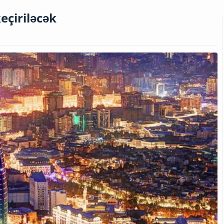
eçiriləcək