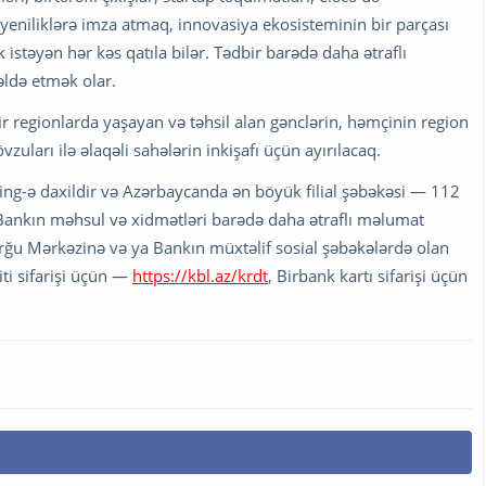
eniliklərə imza atmaq, innovasiya ekosisteminin bir parçası
stəyən hər kəs qatıla bilər. Tədbir barədə daha ətraflı
ldə etmək olar.
ir regionlarda yaşayan və təhsil alan gənclərin, həmçinin region
ları ilə əlaqəli sahələrin inkişafı üçün ayırılacaq.
ing-ə daxildir və Azərbaycanda ən böyük filial şəbəkəsi — 112
r. Bankın məhsul və xidmətləri barədə daha ətraflı məlumat
rğu Mərkəzinə və ya Bankın müxtəlif sosial şəbəkələrdə olan
iti sifarişi üçün —
https://kbl.az/krdt
, Birbank kartı sifarişi üçün