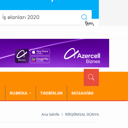
RUBRİKA
TƏDBİRLƏR
MÜSAHİBƏ
Ana Səhifə
RƏQƏMSAL DÜNYA