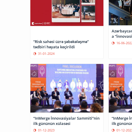
Azərbaycan
a “İnnovasi
“Risk sahəsi üzrə şəbəkələşmə”
16-06-202
tədbiri həyata keçirildi
31-01-2024
“InMerge İnnovasiyalar Sammiti”nin
“InMerge İ
ilk gününün xülasəsi
ilk gününün
01-12-2023
01-12-202