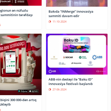
egionun ən nüfuzlu
Bakıda “INMerge” innovasiya
 sammitinin tərəfdaşı
sammiti davam edir
11-10-2024
5
ABB-nin dəstəyi ilə “Baku ID”
innovasiya festivalı başlanıb
27-06-2024
biqini 300 000-dən artıq
yükləyib
8