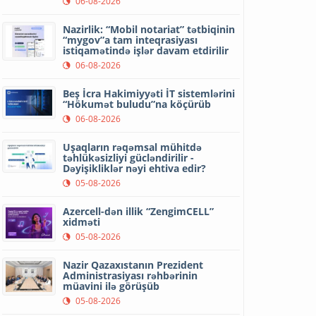
06-08-2026
Nazirlik: “Mobil notariat” tətbiqinin
“mygov”a tam inteqrasiyası
istiqamətində işlər davam etdirilir
06-08-2026
Beş İcra Hakimiyyəti İT sistemlərini
“Hökumət buludu”na köçürüb
06-08-2026
Uşaqların rəqəmsal mühitdə
təhlükəsizliyi gücləndirilir -
Dəyişikliklər nəyi ehtiva edir?
05-08-2026
Azercell-dən illik “ZengimCELL”
xidməti
05-08-2026
Nazir Qazaxıstanın Prezident
Administrasiyası rəhbərinin
müavini ilə görüşüb
05-08-2026