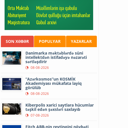
SON XƏBƏR
POPULYAR
YAZARLAR
Danimarka məktəblərdə süni
intellektdən istifadəyə nəzarəti
sərtləşdirir
08-08-2026
“Azərkosmos”un KOSMİK
Akademiyası mükafata layiq
görülüb
08-08-2026
Kiberpolis xarici saytlara hücumlar
təşkil edən şəxsləri saxlayıb
07-08-2026
Fitch ABB-nin reytinqini növbəti