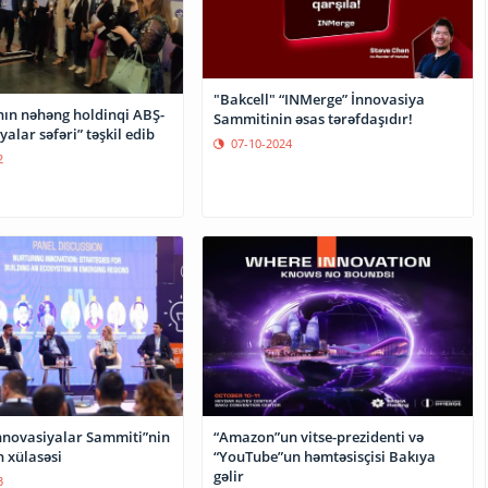
"Bakcell" “INMerge” İnnovasiya
ın nəhəng holdinqi ABŞ-
Sammitinin əsas tərəfdaşıdır!
yalar səfəri” təşkil edib
07-10-2024
2
nnovasiyalar Sammiti”nin
“Amazon”un vitse-prezidenti və
 xülasəsi
“YouTube”un həmtəsisçisi Bakıya
gəlir
3