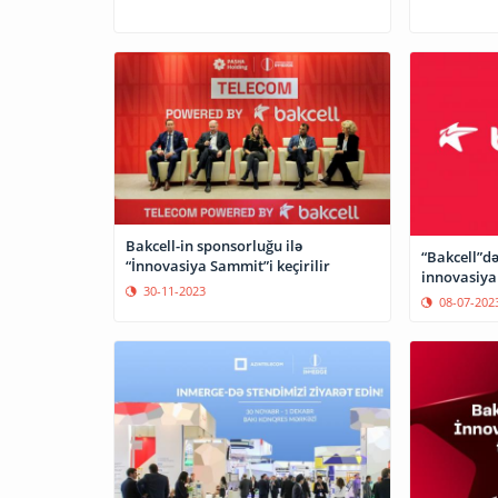
Bakcell-in sponsorluğu ilə
“Bakcell”d
“İnnovasiya Sammit”i keçirilir
innovasiya
30-11-2023
08-07-202