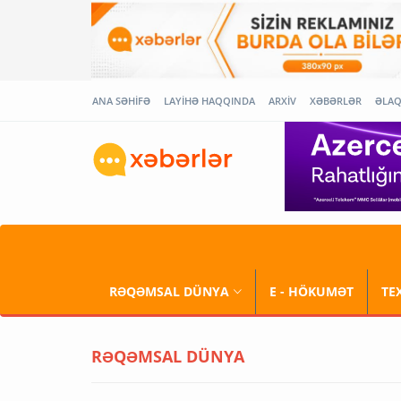
ANA SƏHİFƏ
LAYİHƏ HAQQINDA
ARXİV
XƏBƏRLƏR
ƏLA
RƏQƏMSAL DÜNYA
E - HÖKUMƏT
TE
RƏQƏMSAL DÜNYA