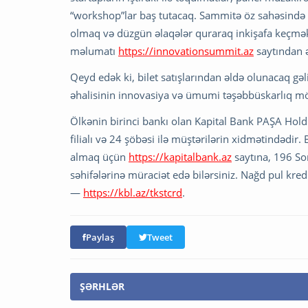
“workshop”lar baş tutacaq. Sammitə öz sahəsində y
olmaq və düzgün əlaqələr quraraq inkişafa keçmək i
məlumatı
https://innovationsummit.az
saytından ə
Qeyd edək ki, bilet satışlarından əldə olunacaq gəl
əhalisinin innovasiya və ümumi təşəbbüskarlıq mövzu
Ölkənin birinci bankı olan Kapital Bank PAŞA Hold
filialı və 24 şöbəsi ilə müştərilərin xidmətindədi
almaq üçün
https://kapitalbank.az
saytına, 196 So
səhifələrinə müraciət edə bilərsiniz. Nağd pul kred
—
https://kbl.az/tkstcrd
.
Paylaş
Tweet
ŞƏRHLƏR