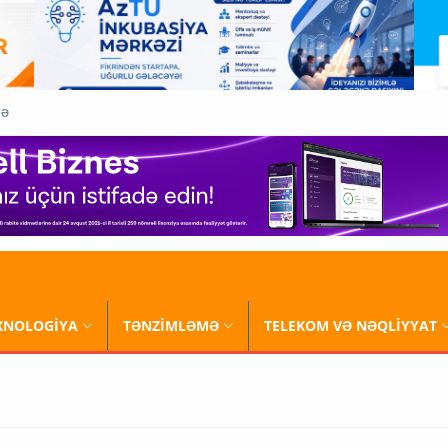
QƏ
XNOLOGİYA
TƏNZİMLƏMƏ
TELEKOM VƏ NƏQLİYYAT