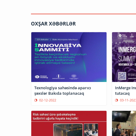
OXŞAR XƏBƏRLƏR
InMerge In
Texnologiya sahəsində aparıcı
tutacaq
şəxslər Bakıda toplanacaq
03-11-202
02-12-2022