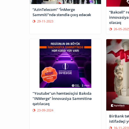
“AzInTelecom” “İnMerge
“Bakcell” r
Sammiti”ndə stendlə çıxış edəcək
innovasiya
29-11-2023
olacaq
26-05-202
"Youtube"un həmtəsisçisi Bakıda
"INMerge” İnnovasiya Sammitinə
qatılacaq
23-09-2024
BirBank tət
istifadəçi 
16-11-201