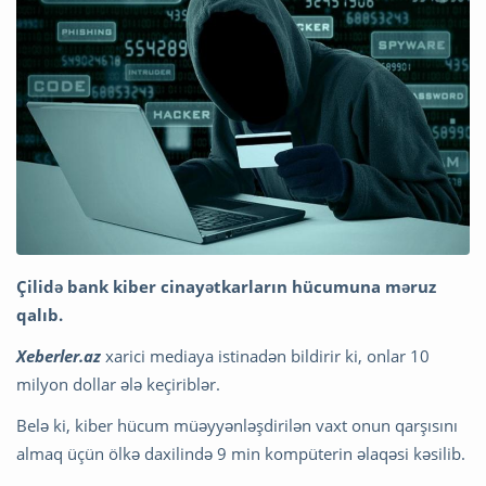
Çilidə bank kiber cinayətkarların hücumuna məruz
qalıb.
Xeberler.az
xarici mediaya istinadən bildirir ki, onlar 10
milyon dollar ələ keçiriblər.
Belə ki, kiber hücum müəyyənləşdirilən vaxt onun qarşısını
almaq üçün ölkə daxilində 9 min kompüterin əlaqəsi kəsilib.