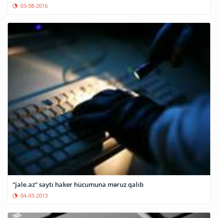
03-08-2016
“jale.az” saytı haker hücumuna məruz qalıb
04-03-2013