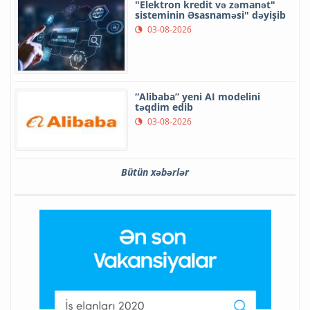
"Elektron kredit və zəmanət"
sisteminin Əsasnaməsi" dəyişib
03-08-2026
“Alibaba” yeni AI modelini
təqdim edib
03-08-2026
Bütün xəbərlər