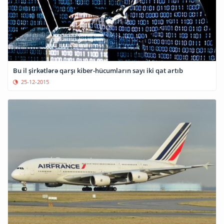
Bu il şirkətlərə qarşı kiber-hücumların sayı iki qat artıb
25-12-2015