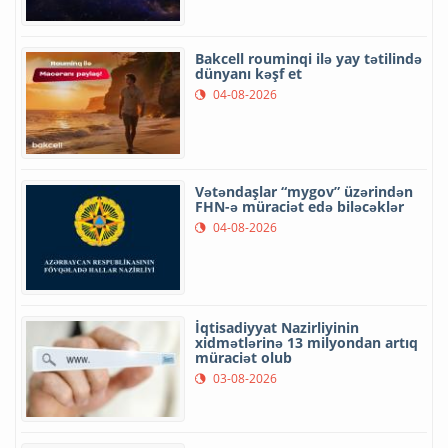
Bakcell rouminqi ilə yay tətilində
dünyanı kəşf et
04-08-2026
Vətəndaşlar “mygov” üzərindən
FHN-ə müraciət edə biləcəklər
04-08-2026
İqtisadiyyat Nazirliyinin
xidmətlərinə 13 milyondan artıq
müraciət olub
03-08-2026