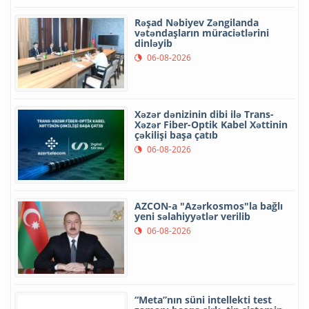
Rəşad Nəbiyev Zəngilanda
vətəndaşların müraciətlərini
dinləyib
06-08-2026
Xəzər dənizinin dibi ilə Trans-
Xəzər Fiber-Optik Kabel Xəttinin
çəkilişi başa çatıb
06-08-2026
AZCON-a "Azərkosmos"la bağlı
yeni səlahiyyətlər verilib
06-08-2026
“Meta”nın süni intellekti test