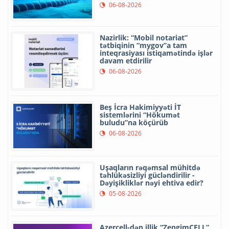
06-08-2026
Nazirlik: “Mobil notariat”
tətbiqinin “mygov”a tam
inteqrasiyası istiqamətində işlər
davam etdirilir
06-08-2026
Beş İcra Hakimiyyəti İT
sistemlərini “Hökumət
buludu”na köçürüb
06-08-2026
Uşaqların rəqəmsal mühitdə
təhlükəsizliyi gücləndirilir -
Dəyişikliklər nəyi ehtiva edir?
05-08-2026
Azercell-dən illik “ZengimCELL”