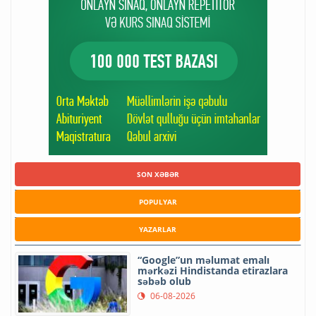
SON XƏBƏR
POPULYAR
YAZARLAR
“Google”un məlumat emalı
mərkəzi Hindistanda etirazlara
səbəb olub
06-08-2026