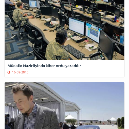
Müdafiə Nazirliyində kiber ordu yaradılır
16-09-2015