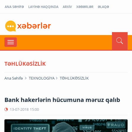
ANA SƏHİFƏ
LAYİHƏ HAQQINDA
ARXİV
XƏBƏRLƏR
ƏLAQƏ
TƏHLÜKƏSİZLİK
Ana Səhifə
TEXNOLOGİYA
TƏHLÜKƏSİZLİK
Bank hakerlərin hücumuna məruz qalıb
13-07-2018
15:00