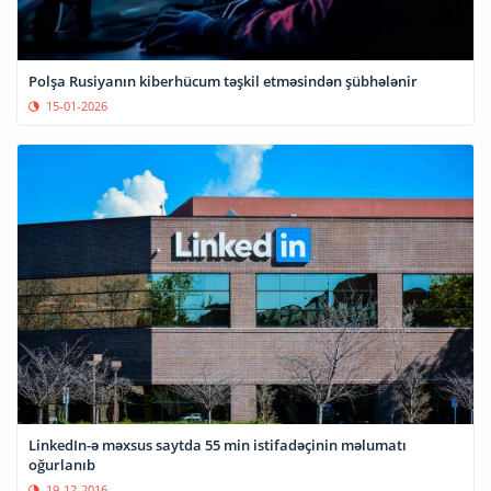
Polşa Rusiyanın kiberhücum təşkil etməsindən şübhələnir
15-01-2026
LinkedIn-ə məxsus saytda 55 min istifadəçinin məlumatı
oğurlanıb
19-12-2016