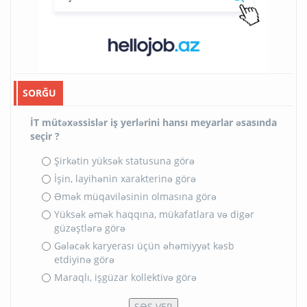
SORĞU
İT mütəxəssislər iş yerlərini hansı meyarlar əsasında
seçir ?
Şirkətin yüksək statusuna görə
İşin, layihənin xarakterinə görə
Əmək müqaviləsinin olmasına görə
Yüksək əmək haqqına, mükafatlara və digər
güzəştlərə görə
Gələcək karyerası üçün əhəmiyyət kəsb
etdiyinə görə
Maraqlı, işgüzar kollektivə görə