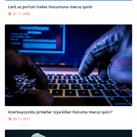
Lent.az portalı haker hücumuna məruz qalıb
21-11-2009
Azərbaycanda şirkətlər niyə kiber hücuma məruz qalır?
09-11-2017