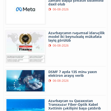
zamanı başqa şirkətin sisteminə
daxil olub
06-08-2026
Azərbaycanın rəqəmsal idarəçilik
model iki beynəlxalq mükafata
layiq görülüb
06-08-2026
DSMF 7 ayda 135 minə yaxın
elektron arayış verib
06-08-2026
Azərbaycan və Qazaxıstan
Transxəzər Fiber-Optik Kabel
Xəttinin çəkilişini başa çatdırıb