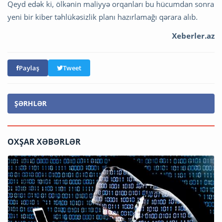
Qeyd edək ki, ölkənin maliyyə orqanları bu hücumdan sonra
yeni bir kiber təhlükəsizlik planı hazırlamağı qərara alıb.
Xeberler.az
Paylaş
Tweet
ŞƏRHLƏR
OXŞAR XƏBƏRLƏR