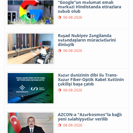
“Google”un məlumat emalı
mərkəzi Hindistanda etirazlara
səbəb olub
06-08-2026
Rəşad Nəbiyev Zəngilanda
vətəndaşların müraciətlərini
dinləyib
06-08-2026
Xəzər dənizinin dibi ilə Trans-
Xəzər Fiber-Optik Kabel Xəttinin
çəkilişi başa çatıb
06-08-2026
AZCON-a "Azərkosmos"la bağlı
yeni səlahiyyətlər verilib
06-08-2026