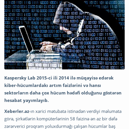
Kaspersky Lab 2015-ci ili 2014 ilə müqayisə edərək
kiber-hücumlardakı artım faizlərini və hansı
sektorların daha çox hücum hədəfi olduğunu göstərən
hesabat yayımlayıb.
Xeberler.az
-ın xarici mətubata istinadən verdiyi məlumata
görə, şirkətlərin kompüterlərinin 58 faizinə ən az bir dəfə
zərərverici proqram yoluxdurmağı çalışan hücumlar baş