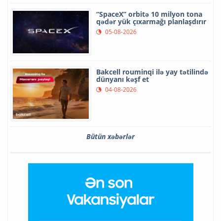
“SpaceX” orbitə 10 milyon tona
qədər yük çıxarmağı planlaşdırır
05-08-2026
Bakcell rouminqi ilə yay tətilində
dünyanı kəşf et
04-08-2026
Bütün xəbərlər