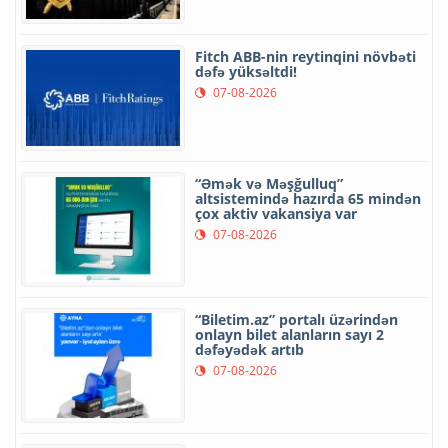
Fitch ABB-nin reytinqini növbəti
dəfə yüksəltdi!
07-08-2026
“Əmək və Məşğulluq”
altsistemində hazırda 65 mindən
çox aktiv vakansiya var
07-08-2026
“Biletim.az” portalı üzərindən
onlayn bilet alanların sayı 2
dəfəyədək artıb
07-08-2026