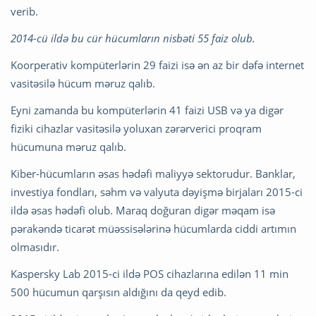
verib.
2014-cü ildə bu cür hücumların nisbəti 55 faiz olub.
Koorperativ kompüterlərin 29 faizi isə ən az bir dəfə internet
vasitəsilə hücum məruz qalıb.
Eyni zamanda bu kompüterlərin 41 faizi USB və ya digər
fiziki cihazlar vasitəsilə yoluxan zərərverici proqram
hücumuna məruz qalıb.
Kiber-hücumların əsas hədəfi maliyyə sektorudur. Banklar,
investiya fondları, səhm və valyuta dəyişmə birjaları 2015-ci
ildə əsas hədəfi olub. Maraq doğuran digər məqam isə
pərakəndə ticarət müəssisələrinə hücumlarda ciddi artımın
olmasıdır.
Kaspersky Lab 2015-ci ildə POS cihazlarına edilən 11 min
500 hücumun qarşısın aldığını da qeyd edib.