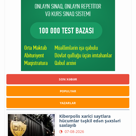
SON XƏBƏR
POPULYAR
YAZARLAR
Kiberpolis xarici saytlara
hücumlar təşkil edən şəxsləri
saxlayıb
07-08-2026