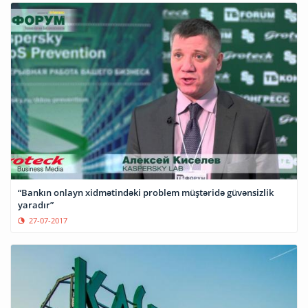
“Bankın onlayn xidmətindəki problem müştəridə güvənsizlik
yaradır”
27-07-2017