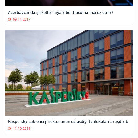
Azərbaycanda şirkətlər niyə kiber hücuma məruz qalır?
09-11-2017
Kaspersky Lab enerji sektorunun üzləşdiyi təhlükələri araşdırıb
11-10-2019