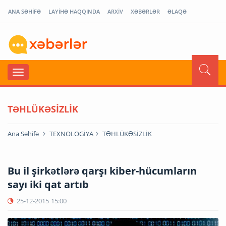
ANA SƏHİFƏ
LAYİHƏ HAQQINDA
ARXİV
XƏBƏRLƏR
ƏLAQƏ
TƏHLÜKƏSİZLİK
Ana Səhifə
TEXNOLOGİYA
TƏHLÜKƏSİZLİK
Bu il şirkətlərə qarşı kiber-hücumların
sayı iki qat artıb
25-12-2015
15:00