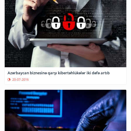
Azərbaycan biznesinə qarşı kibertəhlükələr iki dəfə artıb
20-07-2016