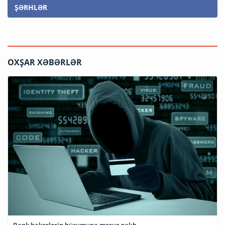
ŞƏRHLƏR
OXŞAR XƏBƏRLƏR
Bank hakerlərin hücumuna məruz qalıb