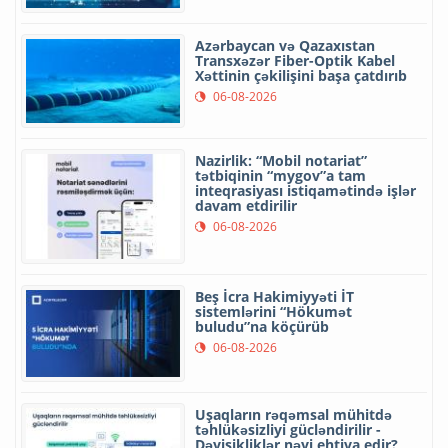
Azərbaycan və Qazaxıstan
Transxəzər Fiber-Optik Kabel
Xəttinin çəkilişini başa çatdırıb
06-08-2026
Nazirlik: “Mobil notariat”
tətbiqinin “mygov”a tam
inteqrasiyası istiqamətində işlər
davam etdirilir
06-08-2026
Beş İcra Hakimiyyəti İT
sistemlərini “Hökumət
buludu”na köçürüb
06-08-2026
Uşaqların rəqəmsal mühitdə
təhlükəsizliyi gücləndirilir -
Dəyişikliklər nəyi ehtiva edir?